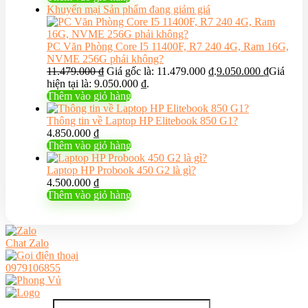
Khuyến mại
Sản phẩm đang giảm giá
PC Văn Phòng Core I5 11400F, R7 240 4G, Ram 16G,
NVME 256G phải không?
11.479.000
₫
Giá gốc là: 11.479.000 ₫.
9.050.000
₫
Giá
hiện tại là: 9.050.000 ₫.
Thêm vào giỏ hàng
Thông tin về Laptop HP Elitebook 850 G1?
4.850.000
₫
Thêm vào giỏ hàng
Laptop HP Probook 450 G2 là gì?
4.500.000
₫
Thêm vào giỏ hàng
Chat Zalo
0979106855