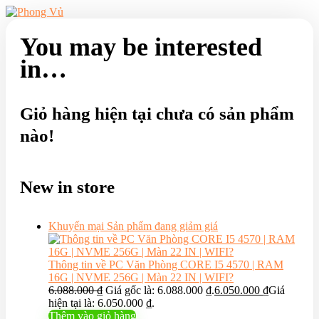
You may be interested
in…
Giỏ hàng hiện tại chưa có sản phẩm
nào!
New in store
Khuyến mại
Sản phẩm đang giảm giá
Thông tin về PC Văn Phòng CORE I5 4570 | RAM
16G | NVME 256G | Màn 22 IN | WIFI?
6.088.000
₫
Giá gốc là: 6.088.000 ₫.
6.050.000
₫
Giá
hiện tại là: 6.050.000 ₫.
Thêm vào giỏ hàng