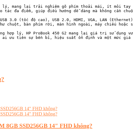
 lý, mang lại trải nghiệm gõ phím thoải mái, ít mỏi tay 
o tác đa điểm, giúp điều hướng dễ dàng mà không cần chuộ
USB 3.0 (tốc độ cao), USB 2.0, HDMI, VGA, LAN (Ethernet)
hư chuột, bàn phím rời, màn hình ngoài, máy chiếu hoặc s
ng hợp lý, HP ProBook 450 G2 mang lại giá trị sử dụng vư
 ai ưu tiên sự bền bỉ, hiệu suất ổn định và một mức giá 
g?
 RAM 8GB SSD256GB 14″ FHD không?