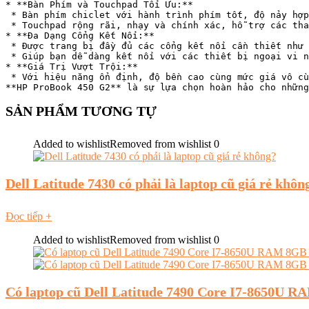
* **Bàn Phím và Touchpad Tối Ưu:**

 * Bàn phím chiclet với hành trình phím tốt, độ nảy hợp
 * Touchpad rộng rãi, nhạy và chính xác, hỗ trợ các tha
* **Đa Dạng Cổng Kết Nối:**

 * Được trang bị đầy đủ các cổng kết nối cần thiết như 
 * Giúp bạn dễ dàng kết nối với các thiết bị ngoại vi n
* **Giá Trị Vượt Trội:**

 * Với hiệu năng ổn định, độ bền cao cùng mức giá vô cù
**HP ProBook 450 G2** là sự lựa chọn hoàn hảo cho những
SẢN PHẨM TƯƠNG TỰ
Added to wishlist
Removed from wishlist
0
Dell Latitude 7430 có phải là laptop cũ giá rẻ khôn
Đọc tiếp
+
Added to wishlist
Removed from wishlist
0
Có laptop cũ Dell Latitude 7490 Core I7-8650U