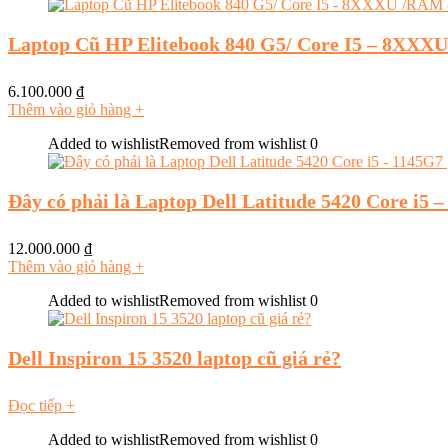
Laptop Cũ HP Elitebook 840 G5/ Core I5 – 8XX
6.100.000
₫
Thêm vào giỏ hàng
+
Added to wishlist
Removed from wishlist
0
Đây có phải là Laptop Dell Latitude 5420 Core i5
12.000.000
₫
Thêm vào giỏ hàng
+
Added to wishlist
Removed from wishlist
0
Dell Inspiron 15 3520 laptop cũ giá rẻ?
Đọc tiếp
+
Added to wishlist
Removed from wishlist
0