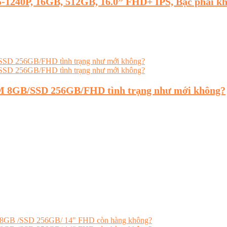
i5-1240P, 16GB, 512GB, 16.0” FHD+ IPS, Bạc phải k
AM 8GB/SSD 256GB/FHD tình trạng như mới không?