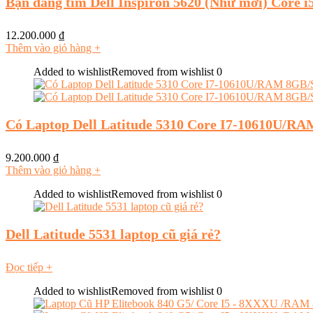
Bạn đang tìm Dell Inspiron 5620 (Như mới) Core 
12.200.000
₫
Thêm vào giỏ hàng
+
Added to wishlist
Removed from wishlist
0
Có Laptop Dell Latitude 5310 Core I7-10610U/R
9.200.000
₫
Thêm vào giỏ hàng
+
Added to wishlist
Removed from wishlist
0
Dell Latitude 5531 laptop cũ giá rẻ?
Đọc tiếp
+
Added to wishlist
Removed from wishlist
0