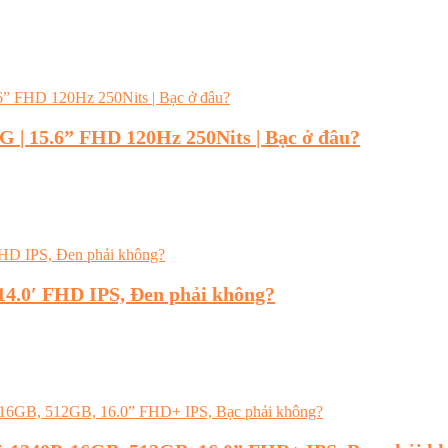
2G | 15.6” FHD 120Hz 250Nits | Bạc ở đâu?
14.0′ FHD IPS, Đen phải không?