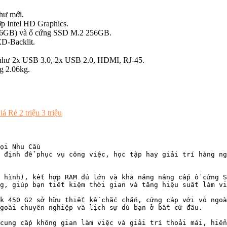
hư mới.
ợp Intel HD Graphics.
16GB) và ổ cứng SSD M.2 256GB.
D-Backlit.
ng như 2x USB 3.0, 2x USB 2.0, HDMI, RJ-45.
g 2.06kg.
 Rẻ 2 triệu 3 triệu
ọi Nhu Cầu

 định để phục vụ công việc, học tập hay giải trí hàng ng
 hình), kết hợp RAM đủ lớn và khả năng nâng cấp ổ cứng S
g, giúp bạn tiết kiệm thời gian và tăng hiệu suất làm vi
k 450 G2 sở hữu thiết kế chắc chắn, cứng cáp với vỏ ngoà
goài chuyên nghiệp và lịch sự dù bạn ở bất cứ đâu.

cung cấp không gian làm việc và giải trí thoải mái, hiển