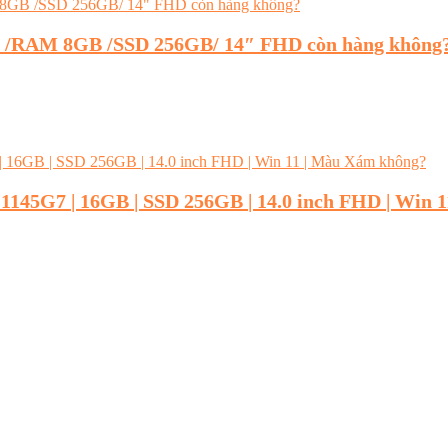
XU /RAM 8GB /SSD 256GB/ 14″ FHD còn hàng không
 – 1145G7 | 16GB | SSD 256GB | 14.0 inch FHD | Win