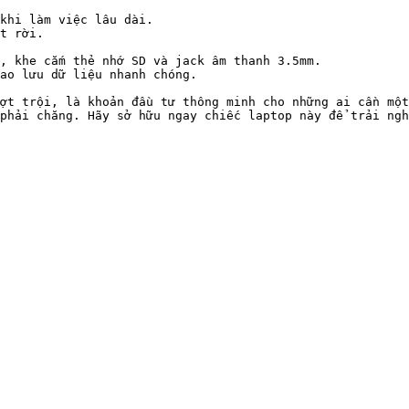
khi làm việc lâu dài.

t rời.

, khe cắm thẻ nhớ SD và jack âm thanh 3.5mm.

ao lưu dữ liệu nhanh chóng.

ợt trội, là khoản đầu tư thông minh cho những ai cần một
phải chăng. Hãy sở hữu ngay chiếc laptop này để trải ngh