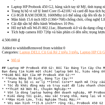
Laptop HP Probook 450 G2, hàng xách tay từ Mỹ, tình trạng n
Trang bị bộ vi xử lý Intel Core i5-4210U và card đồ họa tích h
Có 8GB RAM DDR3L 1600Mhz (có thể nâng cấp lên tối đa 
Màn hình 15.6 inch HD (1366×768) chống chói, công nghệ LE
Cài đặt sẵn hệ điều hành Windows 10 Pro.
Hỗ trợ kết nối Wi-Fi 802.11ac, Bluetooth 4.0 và đa dạng cổ
Tích hợp camera HD 720p và bàn phím có đèn nền; trọng lượn
4.500.000
₫
Added to wishlist
Removed from wishlist
0
Categories:
Laptop DELL Cũ Giá Rẻ 2 triệu 3 triệu
,
Laptop HP Cũ Giá
Mô tả
## Laptop HP ProBook 450 G2: Đối Tác Đáng Tin Cậy Cho M
Bạn đang tìm kiếm một chiếc laptop bền bỉ, hiệu năng ổn
**Điểm Nổi Bật Của HP ProBook 450 G2:**

* **Hiệu Năng Ổn Định, Đáng Tin Cậy:**

 * Trang bị bộ vi xử lý **Intel Core** mạnh mẽ (tùy cấu
 * Tốc độ khởi động máy và truy xuất dữ liệu nhanh chón
* **Thiết Kế Bền Bỉ, Chuyên Nghiệp:**

 * Vốn là dòng laptop hướng đến doanh nghiệp, HP ProBoo
 * Kiểu dáng tối giản, màu sắc trang nhã, mang lại vẻ n
* **Màn Hình Lớn, Trải Nghiệm Thoải Mái:**

 * Với màn hình **15.6 inch** rộng rãi, ProBook 450 G2 