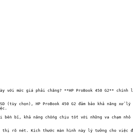
ày với mức giá phải chăng? **HP ProBook 450 G2** chính l
SD (tùy chọn), HP ProBook 450 G2 đảm bảo khả năng xử lý 
ệc.

i bền bỉ, khả năng chống chịu tốt với những va chạm nhỏ 
 thị rõ nét. Kích thước màn hình này lý tưởng cho việc đ