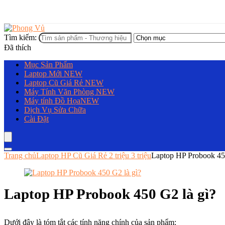
Tìm kiếm:
Đã thích
Mục Sản Phẩm
Laptop Mới
NEW
Laptop Cũ Giá Rẻ
NEW
Máy Tính Văn Phòng
NEW
Máy tính Đồ Họa
NEW
Dịch Vụ Sửa Chữa
Cài Đặt
Trang chủ
Laptop HP Cũ Giá Rẻ 2 triệu 3 triệu
Laptop HP Probook 450
Laptop HP Probook 450 G2 là gì?
Dưới đây là tóm tắt các tính năng chính của sản phẩm: