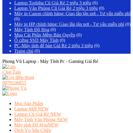
Laptop Toshiba Cũ Giá Rẻ 2 triệu 3 triệu
(0)
Laptop Văn Phòng Cũ Giá Rẻ 2 triệu 3 triệu
(0)
Máy in Canon chính hãng: Giao lắp tận nơi - Tư vấn miễn phí
(0)
Máy in HP chính hãng: Giao lắp tận nơi - Tư vấn miễn phí
(0)
Máy Tính Đồ Họa
(0)
Mua Cài Phần Mềm Bản Quyền
(0)
Ổ cứng SSD Máy Tính
(0)
PC-Máy tính để bàn Giá Rẻ 2 triệu 3 triệu
(0)
Trang chủ
(0)
Phong Vũ Laptop - Máy Tính Pc - Gaming Giá Rẻ
Chat Zalo
0979106855
Mục Sản Phẩm
Laptop Mới
NEW
Laptop Cũ Giá Rẻ
NEW
Máy Tính Văn Phòng
NEW
Máy tính Đồ Họa
NEW
Dịch Vụ Sửa Chữa