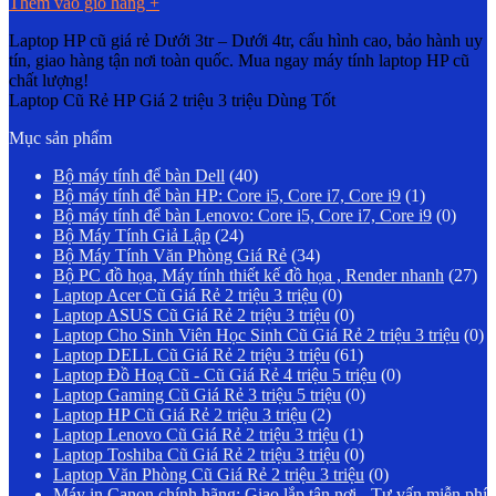
Thêm vào giỏ hàng
+
Laptop HP cũ giá rẻ Dưới 3tr – Dưới 4tr, cấu hình cao, bảo hành uy
tín, giao hàng tận nơi toàn quốc. Mua ngay máy tính laptop HP cũ
chất lượng!
Laptop Cũ Rẻ HP Giá 2 triệu 3 triệu Dùng Tốt
Mục sản phẩm
Bộ máy tính để bàn Dell
(40)
Bộ máy tính để bàn HP: Core i5, Core i7, Core i9
(1)
Bộ máy tính để bàn Lenovo: Core i5, Core i7, Core i9
(0)
Bộ Máy Tính Giả Lập
(24)
Bộ Máy Tính Văn Phòng Giá Rẻ
(34)
Bộ PC đồ họa, Máy tính thiết kế đồ họa , Render nhanh
(27)
Laptop Acer Cũ Giá Rẻ 2 triệu 3 triệu
(0)
Laptop ASUS Cũ Giá Rẻ 2 triệu 3 triệu
(0)
Laptop Cho Sinh Viên Học Sinh Cũ Giá Rẻ 2 triệu 3 triệu
(0)
Laptop DELL Cũ Giá Rẻ 2 triệu 3 triệu
(61)
Laptop Đồ Hoạ Cũ - Cũ Giá Rẻ 4 triệu 5 triệu
(0)
Laptop Gaming Cũ Giá Rẻ 3 triệu 5 triệu
(0)
Laptop HP Cũ Giá Rẻ 2 triệu 3 triệu
(2)
Laptop Lenovo Cũ Giá Rẻ 2 triệu 3 triệu
(1)
Laptop Toshiba Cũ Giá Rẻ 2 triệu 3 triệu
(0)
Laptop Văn Phòng Cũ Giá Rẻ 2 triệu 3 triệu
(0)
Máy in Canon chính hãng: Giao lắp tận nơi - Tư vấn miễn phí