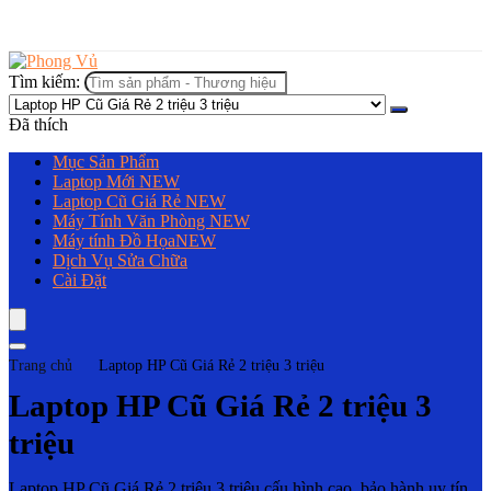
Tìm kiếm:
Đã thích
Mục Sản Phẩm
Laptop Mới
NEW
Laptop Cũ Giá Rẻ
NEW
Máy Tính Văn Phòng
NEW
Máy tính Đồ Họa
NEW
Dịch Vụ Sửa Chữa
Cài Đặt
Trang chủ
Laptop HP Cũ Giá Rẻ 2 triệu 3 triệu
Laptop HP Cũ Giá Rẻ 2 triệu 3
triệu
Laptop HP Cũ Giá Rẻ 2 triệu 3 triệu cấu hình cao, bảo hành uy tín,