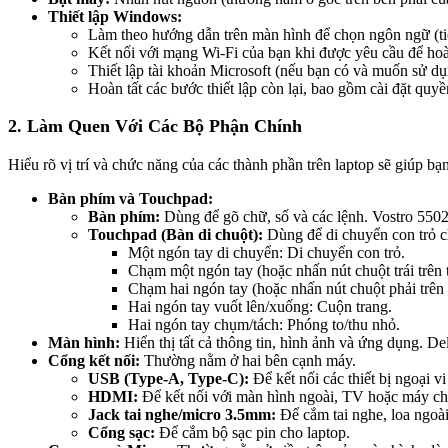
Thiết lập Windows:
Làm theo hướng dẫn trên màn hình để chọn ngôn ngữ (tiế
Kết nối với mạng Wi-Fi của bạn khi được yêu cầu để hoàn 
Thiết lập tài khoản Microsoft (nếu bạn có và muốn sử dụ
Hoàn tất các bước thiết lập còn lại, bao gồm cài đặt quyề
2. Làm Quen Với Các Bộ Phận Chính
Hiểu rõ vị trí và chức năng của các thành phần trên laptop sẽ giúp b
Bàn phím và Touchpad:
Bàn phím:
Dùng để gõ chữ, số và các lệnh. Vostro 5502 
Touchpad (Bàn di chuột):
Dùng để di chuyển con trỏ ch
Một ngón tay di chuyển: Di chuyển con trỏ.
Chạm một ngón tay (hoặc nhấn nút chuột trái trên
Chạm hai ngón tay (hoặc nhấn nút chuột phải trê
Hai ngón tay vuốt lên/xuống: Cuộn trang.
Hai ngón tay chụm/tách: Phóng to/thu nhỏ.
Màn hình:
Hiển thị tất cả thông tin, hình ảnh và ứng dụng. De
Cổng kết nối:
Thường nằm ở hai bên cạnh máy.
USB (Type-A, Type-C):
Để kết nối các thiết bị ngoại v
HDMI:
Để kết nối với màn hình ngoài, TV hoặc máy chiế
Jack tai nghe/micro 3.5mm:
Để cắm tai nghe, loa ngoà
Cổng sạc:
Để cắm bộ sạc pin cho laptop.