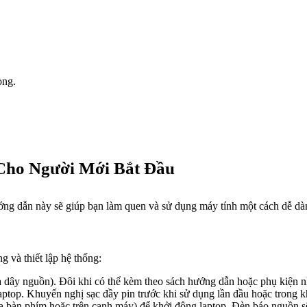
òng.
 Cho Người Mới Bắt Đầu
ng dẫn này sẽ giúp bạn làm quen và sử dụng máy tính một cách dễ dàn
 và thiết lập hệ thống:
à dây nguồn). Đôi khi có thể kèm theo sách hướng dẫn hoặc phụ kiện n
ptop. Khuyến nghị sạc đầy pin trước khi sử dụng lần đầu hoặc trong kh
 bàn phím hoặc trên cạnh máy) để khởi động laptop. Đèn báo nguồn sẽ