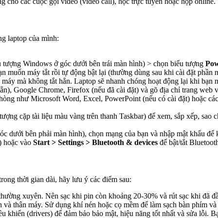
cho các cuộc gọi video (video call), học trực tuyến hoặc họp online.
ng laptop của mình:
u tượng Windows ở góc dưới bên trái màn hình) > chọn biểu tượng
Po
n muốn máy tắt rồi tự động bật lại (thường dùng sau khi cài đặt phần 
máy mà không tắt hẳn. Laptop sẽ nhanh chóng hoạt động lại khi bạn 
), Google Chrome, Firefox (nếu đã cài đặt) và gõ địa chỉ trang web vào
ng như Microsoft Word, Excel, PowerPoint (nếu có cài đặt) hoặc các 
tượng cặp tài liệu màu vàng trên thanh Taskbar) để xem, sắp xếp, sao c
óc dưới bên phải màn hình), chọn mạng của bạn và nhập mật khẩu để kế
ị) hoặc vào
Start > Settings > Bluetooth & devices
để bật/tắt Bluetooth
rong thời gian dài, hãy lưu ý các điểm sau:
thường xuyên. Nên sạc khi pin còn khoảng 20-30% và rút sạc khi đã đầ
và thân máy. Sử dụng khí nén hoặc cọ mềm để làm sạch bàn phím và c
 khiển (drivers) để đảm bảo bảo mật, hiệu năng tốt nhất và sửa lỗi. Bạ