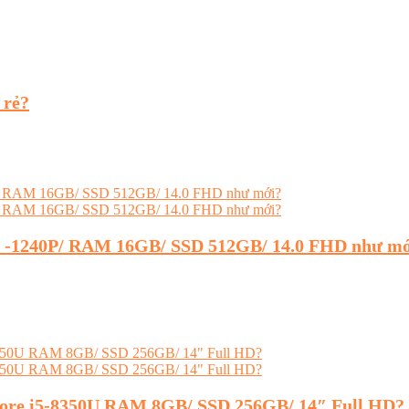
 rẻ?
 i5 -1240P/ RAM 16GB/ SSD 512GB/ 14.0 FHD như m
 Core i5-8350U RAM 8GB/ SSD 256GB/ 14″ Full HD?