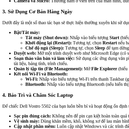
Camera và Micro:
Thường nằm ở viền trên của màn hình, dùng 
3. Sử Dụng Cơ Bản Hàng Ngày
Dưới đây là một số thao tác bạn sẽ thực hiện thường xuyên khi sử dụ
Bật/Tắt máy:
Tắt máy (Shut down):
Nhấp vào biểu tượng
Start
(biể
Khởi động lại (Restart):
Tương tự, chọn
Restart
nếu bạ
Chế độ ngủ (Sleep):
Tương tự, chọn
Sleep
để tạm dừng 
Duyệt web:
Mở một trình duyệt web như Microsoft Edge (có sẵn
Soạn thảo văn bản và làm việc:
Sử dụng các ứng dụng văn phò
tài liệu, bảng tính, trình chiếu.
Quản lý tập tin (File Management):
Mở
File Explorer
(biểu 
Kết nối Wi-Fi và Bluetooth:
Wi-Fi:
Nhấp vào biểu tượng Wi-Fi trên thanh Taskbar (g
Bluetooth:
Nhấp vào biểu tượng Bluetooth (nếu hiển th
4. Bảo Trì và Chăm Sóc Laptop
Để chiếc Dell Vostro 5502 của bạn luôn bền bỉ và hoạt động ổn định t
Sạc pin đúng cách:
Không nên để pin cạn kiệt hoàn toàn quá 
Vệ sinh máy:
Dùng khăn mềm, khô, không xơ để lau màn hình 
Cập nhật phần mềm:
Luôn cập nhật Windows và các trình điều