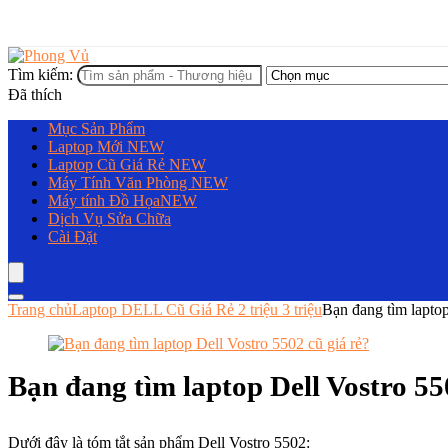
Tìm kiếm:
Đã thích
Mục Sản Phẩm
Laptop Mới
NEW
Laptop Cũ Giá Rẻ
NEW
Máy Tính Văn Phòng
NEW
Máy tính Đồ Họa
NEW
Dịch Vụ Sửa Chữa
Cài Đặt
Trang chủ
Laptop DELL Cũ Giá Rẻ 2 triệu 3 triệu
Bạn đang tìm laptop
Bạn đang tìm laptop Dell Vostro 55
Dưới đây là tóm tắt sản phẩm Dell Vostro 5502: