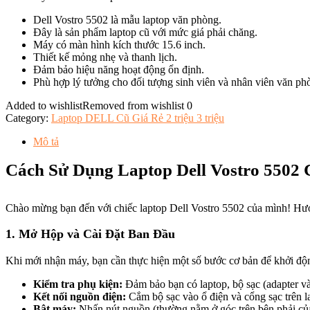
Dell Vostro 5502 là mẫu laptop văn phòng.
Đây là sản phẩm laptop cũ với mức giá phải chăng.
Máy có màn hình kích thước 15.6 inch.
Thiết kế mỏng nhẹ và thanh lịch.
Đảm bảo hiệu năng hoạt động ổn định.
Phù hợp lý tưởng cho đối tượng sinh viên và nhân viên văn ph
Added to wishlist
Removed from wishlist
0
Category:
Laptop DELL Cũ Giá Rẻ 2 triệu 3 triệu
Mô tả
Cách Sử Dụng Laptop Dell Vostro 5502
Chào mừng bạn đến với chiếc laptop Dell Vostro 5502 của mình! Hướ
1. Mở Hộp và Cài Đặt Ban Đầu
Khi mới nhận máy, bạn cần thực hiện một số bước cơ bản để khởi động
Kiểm tra phụ kiện:
Đảm bảo bạn có laptop, bộ sạc (adapter v
Kết nối nguồn điện:
Cắm bộ sạc vào ổ điện và cổng sạc trên la
Bật máy:
Nhấn nút nguồn (thường nằm ở góc trên bên phải của