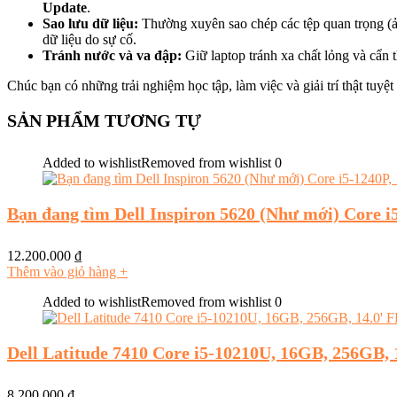
Update
.
Sao lưu dữ liệu:
Thường xuyên sao chép các tệp quan trọng (ản
dữ liệu do sự cố.
Tránh nước và va đập:
Giữ laptop tránh xa chất lỏng và cẩn 
Chúc bạn có những trải nghiệm học tập, làm việc và giải trí thật tuyệ
SẢN PHẨM TƯƠNG TỰ
Added to wishlist
Removed from wishlist
0
Bạn đang tìm Dell Inspiron 5620 (Như mới) Core 
12.200.000
₫
Thêm vào giỏ hàng
+
Added to wishlist
Removed from wishlist
0
Dell Latitude 7410 Core i5-10210U, 16GB, 256GB, 
8.200.000
₫