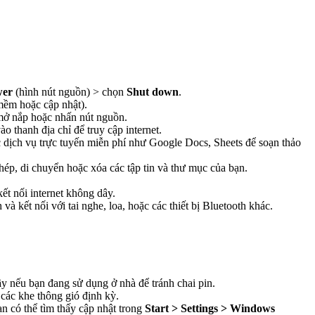
wer
(hình nút nguồn) > chọn
Shut down
.
mềm hoặc cập nhật).
mở nắp hoặc nhấn nút nguồn.
 thanh địa chỉ để truy cập internet.
dịch vụ trực tuyến miễn phí như Google Docs, Sheets để soạn thảo
hép, di chuyển hoặc xóa các tập tin và thư mục của bạn.
t nối internet không dây.
 và kết nối với tai nghe, loa, hoặc các thiết bị Bluetooth khác.
y nếu bạn đang sử dụng ở nhà để tránh chai pin.
ác khe thông gió định kỳ.
n có thể tìm thấy cập nhật trong
Start > Settings > Windows