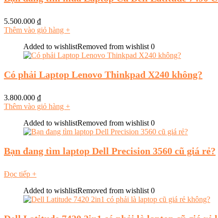
5.500.000
₫
Thêm vào giỏ hàng
+
Added to wishlist
Removed from wishlist
0
Có phải Laptop Lenovo Thinkpad X240 không?
3.800.000
₫
Thêm vào giỏ hàng
+
Added to wishlist
Removed from wishlist
0
Bạn đang tìm laptop Dell Precision 3560 cũ giá rẻ?
Đọc tiếp
+
Added to wishlist
Removed from wishlist
0