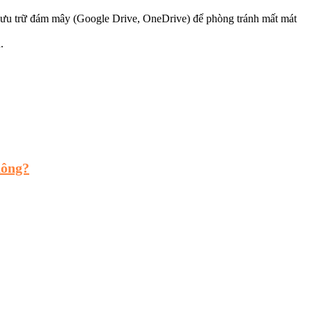
ụ lưu trữ đám mây (Google Drive, OneDrive) để phòng tránh mất mát
.
hông?