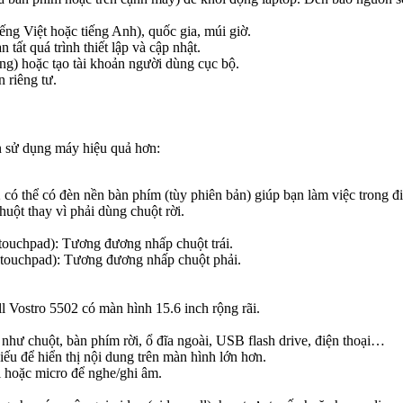
ng Việt hoặc tiếng Anh), quốc gia, múi giờ.
tất quá trình thiết lập và cập nhật.
ng) hoặc tạo tài khoản người dùng cục bộ.
n riêng tư.
ạn sử dụng máy hiệu quả hơn:
có thể có đèn nền bàn phím (tùy phiên bản) giúp bạn làm việc trong đi
uột thay vì phải dùng chuột rời.
 touchpad): Tương đương nhấp chuột trái.
n touchpad): Tương đương nhấp chuột phải.
ll Vostro 5502 có màn hình 15.6 inch rộng rãi.
i như chuột, bàn phím rời, ổ đĩa ngoài, USB flash drive, điện thoại…
u để hiển thị nội dung trên màn hình lớn hơn.
i hoặc micro để nghe/ghi âm.