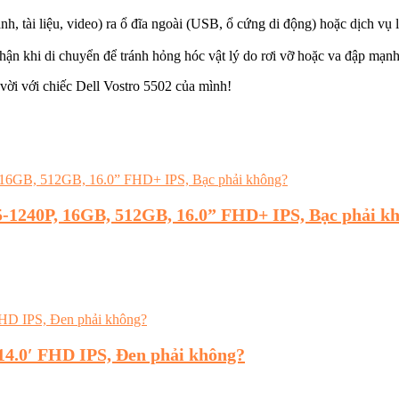
h, tài liệu, video) ra ổ đĩa ngoài (USB, ổ cứng di động) hoặc dịch v
thận khi di chuyển để tránh hỏng hóc vật lý do rơi vỡ hoặc va đập mạnh
t vời với chiếc Dell Vostro 5502 của mình!
i5-1240P, 16GB, 512GB, 16.0” FHD+ IPS, Bạc phải k
14.0′ FHD IPS, Đen phải không?