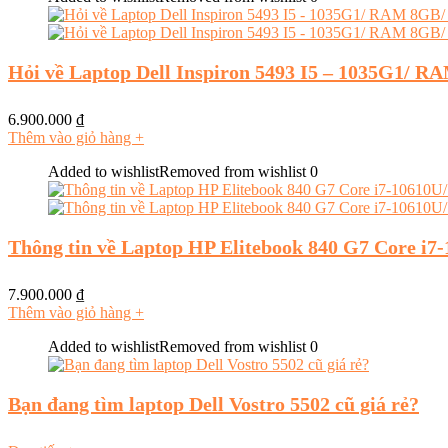
Hỏi về Laptop Dell Inspiron 5493 I5 – 1035G1/ 
6.900.000
₫
Thêm vào giỏ hàng
+
Added to wishlist
Removed from wishlist
0
Thông tin về Laptop HP Elitebook 840 G7 Core i
7.900.000
₫
Thêm vào giỏ hàng
+
Added to wishlist
Removed from wishlist
0
Bạn đang tìm laptop Dell Vostro 5502 cũ giá rẻ?