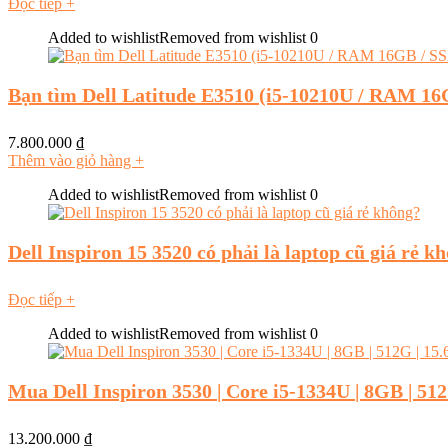
Đọc tiếp
+
Added to wishlist
Removed from wishlist
0
Bạn tìm Dell Latitude E3510 (i5-10210U / RAM 
7.800.000
₫
Thêm vào giỏ hàng
+
Added to wishlist
Removed from wishlist
0
Dell Inspiron 15 3520 có phải là laptop cũ giá rẻ k
Đọc tiếp
+
Added to wishlist
Removed from wishlist
0
Mua Dell Inspiron 3530 | Core i5-1334U | 8GB | 51
13.200.000
₫