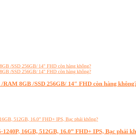
XU /RAM 8GB /SSD 256GB/ 14″ FHD còn hàng không
i5-1240P, 16GB, 512GB, 16.0” FHD+ IPS, Bạc phải k