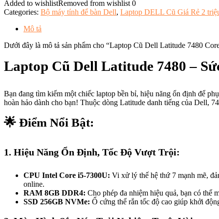
Added to wishlist
Removed from wishlist
0
Categories:
Bộ máy tính để bàn Dell
,
Laptop DELL Cũ Giá Rẻ 2 triệu
Mô tả
Dưới đây là mô tả sản phẩm cho “Laptop Cũ Dell Latitude 7480
Laptop Cũ Dell Latitude 7480 – S
Bạn đang tìm kiếm một chiếc laptop bền bỉ, hiệu năng ổn định để phụ
hoàn hảo dành cho bạn! Thuộc dòng Latitude danh tiếng của Dell, 748
🌟
Điểm Nổi Bật:
1. Hiệu Năng Ổn Định, Tốc Độ Vượt Trội:
CPU Intel Core i5-7300U:
Vi xử lý thế hệ thứ 7 mạnh mẽ, đ
online.
RAM 8GB DDR4:
Cho phép đa nhiệm hiệu quả, bạn có thể mở
SSD 256GB NVMe:
Ổ cứng thể rắn tốc độ cao giúp khởi động