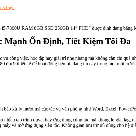
 3 triệu
 Core i5-7300U RAM 8GB SSD 256GB 14″ FHD” được định dạng bằng
ức Mạnh Ổn Định, Tiết Kiệm Tối Đa
c vụ công việc, học tập hay giải trí nhẹ nhàng mà không cần chi quá 
0 được thiết kế để hoạt động bền bỉ, đáng tin cậy trong mọi môi trườn
ảm bảo xử lý mượt mà các tác vụ văn phòng như Word, Excel, PowerPoi
 nhiều tab trình duyệt hay ứng dụng cùng lúc mà không lo giật lag, nâ
 máy và mở ứng dụng siêu tốc. Không gian lưu trữ đủ dùng cho hệ điều