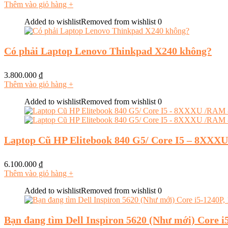
Thêm vào giỏ hàng
+
Added to wishlist
Removed from wishlist
0
Có phải Laptop Lenovo Thinkpad X240 không?
3.800.000
₫
Thêm vào giỏ hàng
+
Added to wishlist
Removed from wishlist
0
Laptop Cũ HP Elitebook 840 G5/ Core I5 – 8XX
6.100.000
₫
Thêm vào giỏ hàng
+
Added to wishlist
Removed from wishlist
0
Bạn đang tìm Dell Inspiron 5620 (Như mới) Core 