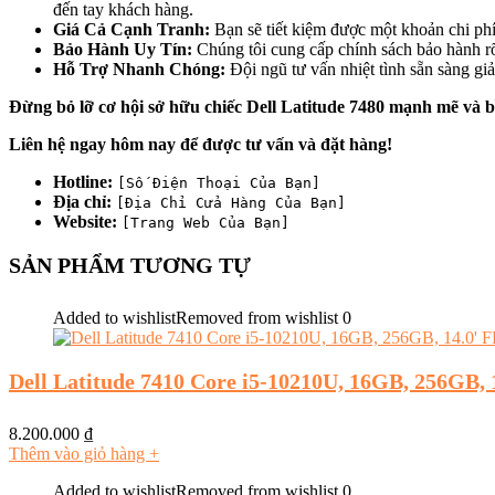
đến tay khách hàng.
Giá Cả Cạnh Tranh:
Bạn sẽ tiết kiệm được một khoản chi ph
Bảo Hành Uy Tín:
Chúng tôi cung cấp chính sách bảo hành r
Hỗ Trợ Nhanh Chóng:
Đội ngũ tư vấn nhiệt tình sẵn sàng giả
Đừng bỏ lỡ cơ hội sở hữu chiếc Dell Latitude 7480 mạnh mẽ và b
Liên hệ ngay hôm nay để được tư vấn và đặt hàng!
Hotline:
[Số Điện Thoại Của Bạn]
Địa chỉ:
[Địa Chỉ Cửa Hàng Của Bạn]
Website:
[Trang Web Của Bạn]
SẢN PHẨM TƯƠNG TỰ
Added to wishlist
Removed from wishlist
0
Dell Latitude 7410 Core i5-10210U, 16GB, 256GB, 
8.200.000
₫
Thêm vào giỏ hàng
+
Added to wishlist
Removed from wishlist
0