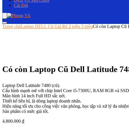
Dịch Vụ Sửa Chữa
Cài Đặt
Trang chủ
Laptop DELL Cũ Giá Rẻ 2 triệu 3 triệu
Có còn Laptop Cũ
Có còn Laptop Cũ Dell Latitude
Laptop Dell Latitude 7480 (cũ).
Cấu hình mạnh mẽ với chip Intel Core i5-7300U, RAM 8GB và SS
Màn hình 14 inch Full HD sắc nét.
Thiết kế bền bỉ, là dòng laptop doanh nhân.
Hiệu năng tối ưu cho công việc văn phòng, học tập và xử lý đa nhiệm
Sản phẩm có mức giá tốt.
4.800.000
₫