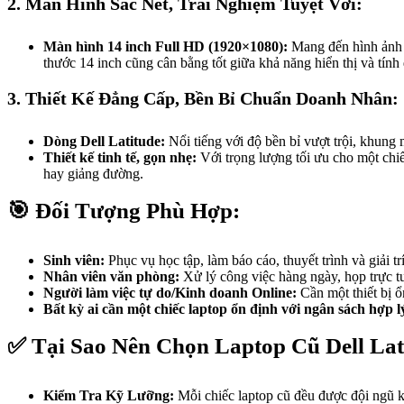
2. Màn Hình Sắc Nét, Trải Nghiệm Tuyệt Vời:
Màn hình 14 inch Full HD (1920×1080):
Mang đến hình ảnh rõ
thước 14 inch cũng cân bằng tốt giữa khả năng hiển thị và tính
3. Thiết Kế Đẳng Cấp, Bền Bỉ Chuẩn Doanh Nhân:
Dòng Dell Latitude:
Nổi tiếng với độ bền bỉ vượt trội, khung 
Thiết kế tinh tế, gọn nhẹ:
Với trọng lượng tối ưu cho một chiế
hay giảng đường.
🎯
Đối Tượng Phù Hợp:
Sinh viên:
Phục vụ học tập, làm báo cáo, thuyết trình và giải tr
Nhân viên văn phòng:
Xử lý công việc hàng ngày, họp trực t
Người làm việc tự do/Kinh doanh Online:
Cần một thiết bị ổ
Bất kỳ ai cần một chiếc laptop ổn định với ngân sách hợp l
✅
Tại Sao Nên Chọn Laptop Cũ Dell La
Kiểm Tra Kỹ Lưỡng:
Mỗi chiếc laptop cũ đều được đội ngũ k