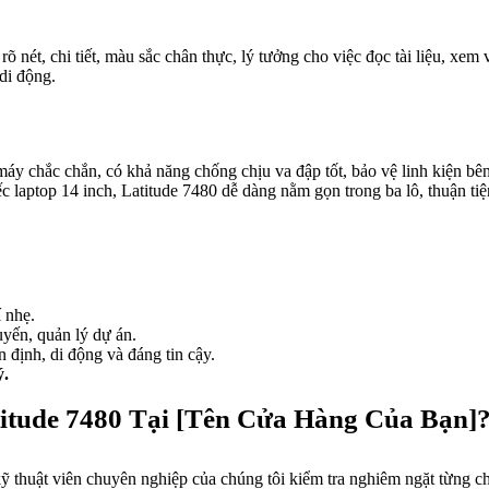
 nét, chi tiết, màu sắc chân thực, lý tưởng cho việc đọc tài liệu, xem
 di động.
máy chắc chắn, có khả năng chống chịu va đập tốt, bảo vệ linh kiện bên
c laptop 14 inch, Latitude 7480 dễ dàng nằm gọn trong ba lô, thuận t
í nhẹ.
uyến, quản lý dự án.
n định, di động và đáng tin cậy.
ý.
titude 7480 Tại [Tên Cửa Hàng Của Bạn]
ỹ thuật viên chuyên nghiệp của chúng tôi kiểm tra nghiêm ngặt từng ch