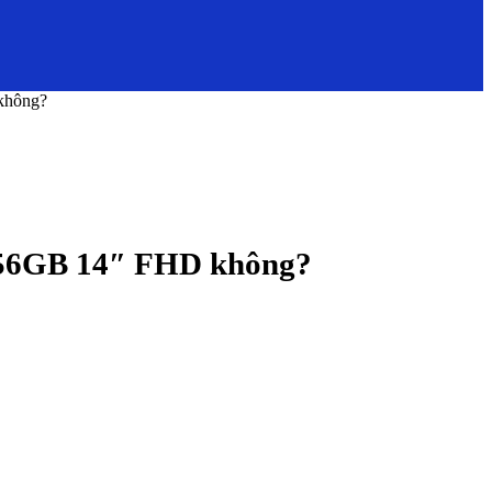
không?
256GB 14″ FHD không?