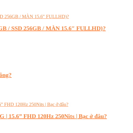
16GB / SSD 256GB / MÀN 15.6″ FULLHD)?
hông?
2G | 15.6” FHD 120Hz 250Nits | Bạc ở đâu?