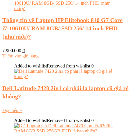
Thông tin về Laptop HP Elitebook 840 G7 Core
i7-10610U/ RAM 8GB/ SSD 256/ 14 inch FHD
(như mới)?
7.900.000
₫
Thêm vào giỏ hàng
+
Added to wishlist
Removed from wishlist
0
Dell Latitude 7420 2in1 có phải là laptop cũ giá rẻ
không?
Đọc tiếp
+
Added to wishlist
Removed from wishlist
0