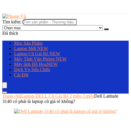
Tìm kiếm:
Đã thích
Mục Sản Phẩm
Laptop Mới
NEW
Laptop Cũ Giá Rẻ
NEW
Máy Tính Văn Phòng
NEW
Máy tính Đồ Họa
NEW
Dịch Vụ Sửa Chữa
Cài Đặt
Trang chủ
Laptop DELL Cũ Giá Rẻ 2 triệu 3 triệu
Dell Latitude
3140 có phải là laptop cũ giá rẻ không?