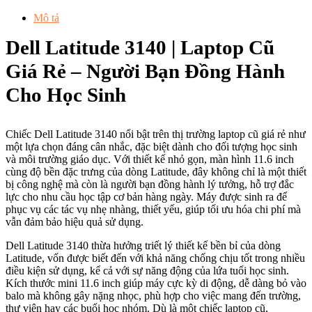
Mô tả
Dell Latitude 3140 | Laptop Cũ
Giá Rẻ – Người Bạn Đồng Hành
Cho Học Sinh
Chiếc Dell Latitude 3140 nổi bật trên thị trường laptop cũ giá rẻ như
một lựa chọn đáng cân nhắc, đặc biệt dành cho đối tượng học sinh
và môi trường giáo dục. Với thiết kế nhỏ gọn, màn hình 11.6 inch
cùng độ bền đặc trưng của dòng Latitude, đây không chỉ là một thiết
bị công nghệ mà còn là người bạn đồng hành lý tưởng, hỗ trợ đắc
lực cho nhu cầu học tập cơ bản hàng ngày. Máy được sinh ra để
phục vụ các tác vụ nhẹ nhàng, thiết yếu, giúp tối ưu hóa chi phí mà
vẫn đảm bảo hiệu quả sử dụng.
Dell Latitude 3140 thừa hưởng triết lý thiết kế bền bỉ của dòng
Latitude, vốn được biết đến với khả năng chống chịu tốt trong nhiều
điều kiện sử dụng, kể cả với sự năng động của lứa tuổi học sinh.
Kích thước mini 11.6 inch giúp máy cực kỳ di động, dễ dàng bỏ vào
balo mà không gây nặng nhọc, phù hợp cho việc mang đến trường,
thư viện hay các buổi học nhóm. Dù là một chiếc laptop cũ,