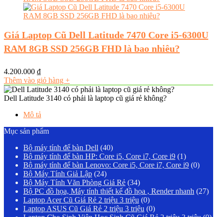
Giá Laptop Cũ Dell Latitude 7470 Core i5-6300U
RAM 8GB SSD 256GB FHD là bao nhiêu?
4.200.000
₫
Thêm vào giỏ hàng
+
Dell Latitude 3140 có phải là laptop cũ giá rẻ không?
Mô tả
Mục sản phẩm
Bộ máy tính để bàn Dell
(40)
Bộ máy tính để bàn HP: Core i5, Core i7, Core i9
(1)
Bộ máy tính để bàn Lenovo: Core i5, Core i7, Core i9
(0)
Bộ Máy Tính Giả Lập
(24)
Bộ Máy Tính Văn Phòng Giá Rẻ
(34)
Bộ PC đồ họa, Máy tính thiết kế đồ họa , Render nhanh
(27)
Laptop Acer Cũ Giá Rẻ 2 triệu 3 triệu
(0)
Laptop ASUS Cũ Giá Rẻ 2 triệu 3 triệu
(0)