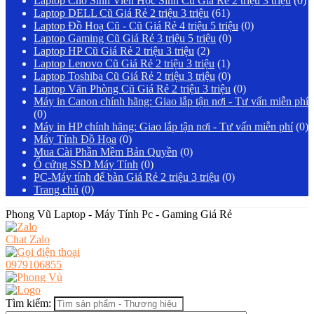
Laptop Cho Sinh Viên Học Sinh Cũ Giá Rẻ 2 triệu 3 triệu
(0)
Laptop DELL Cũ Giá Rẻ 2 triệu 3 triệu
(61)
Laptop Đồ Hoạ Cũ - Cũ Giá Rẻ 4 triệu 5 triệu
(0)
Laptop Gaming Cũ Giá Rẻ 3 triệu 5 triệu
(0)
Laptop HP Cũ Giá Rẻ 2 triệu 3 triệu
(2)
Laptop Lenovo Cũ Giá Rẻ 2 triệu 3 triệu
(1)
Laptop Toshiba Cũ Giá Rẻ 2 triệu 3 triệu
(0)
Laptop Văn Phòng Cũ Giá Rẻ 2 triệu 3 triệu
(0)
Máy in Canon chính hãng: Giao lắp tận nơi - Tư vấn miễn phí
(0)
Máy in HP chính hãng: Giao lắp tận nơi - Tư vấn miễn phí
(0)
Máy Tính Đồ Họa
(0)
Mua Cài Phần Mềm Bản Quyền
(0)
Ổ cứng SSD Máy Tính
(0)
PC-Máy tính để bàn Giá Rẻ 2 triệu 3 triệu
(0)
Trang chủ
(0)
Phong Vũ Laptop - Máy Tính Pc - Gaming Giá Rẻ
Chat Zalo
0979106855
Tìm kiếm: