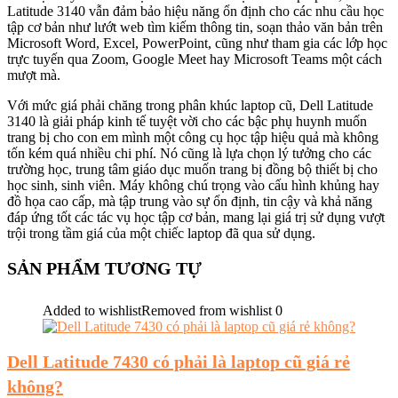
Latitude 3140 vẫn đảm bảo hiệu năng ổn định cho các nhu cầu học
tập cơ bản như lướt web tìm kiếm thông tin, soạn thảo văn bản trên
Microsoft Word, Excel, PowerPoint, cũng như tham gia các lớp học
trực tuyến qua Zoom, Google Meet hay Microsoft Teams một cách
mượt mà.
Với mức giá phải chăng trong phân khúc laptop cũ, Dell Latitude
3140 là giải pháp kinh tế tuyệt vời cho các bậc phụ huynh muốn
trang bị cho con em mình một công cụ học tập hiệu quả mà không
tốn kém quá nhiều chi phí. Nó cũng là lựa chọn lý tưởng cho các
trường học, trung tâm giáo dục muốn trang bị đồng bộ thiết bị cho
học sinh, sinh viên. Máy không chú trọng vào cấu hình khủng hay
đồ họa cao cấp, mà tập trung vào sự ổn định, tin cậy và khả năng
đáp ứng tốt các tác vụ học tập cơ bản, mang lại giá trị sử dụng vượt
trội trong tầm giá của một chiếc laptop đã qua sử dụng.
SẢN PHẨM TƯƠNG TỰ
Added to wishlist
Removed from wishlist
0
Dell Latitude 7430 có phải là laptop cũ giá rẻ
không?