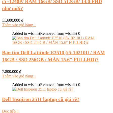
i5 -1240P/ RAM 16GB/ SSD 512GB/ 14.0 FHD
như mới?
11.600.000
₫
Thêm vào giỏ hàng
+
Added to wishlist
Removed from wishlist
0
Bạn tìm Dell Latitude E3510 (i5-10210U / RAM
16GB / SSD 256GB / MÀN 15.6″ FULLHD)?
7.800.000
₫
Thêm vào giỏ hàng
+
Added to wishlist
Removed from wishlist
0
Dell Inspiron 3511 laptop cũ giá rẻ?
Đọc tiếp
+