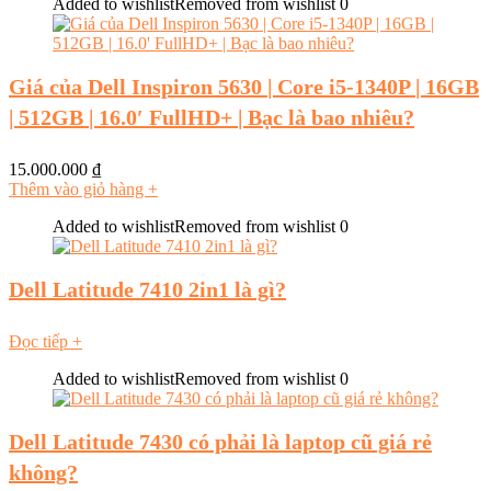
Added to wishlist
Removed from wishlist
0
Giá của Dell Inspiron 5630 | Core i5-1340P | 16GB
| 512GB | 16.0′ FullHD+ | Bạc là bao nhiêu?
15.000.000
₫
Thêm vào giỏ hàng
+
Added to wishlist
Removed from wishlist
0
Dell Latitude 7410 2in1 là gì?
Đọc tiếp
+
Added to wishlist
Removed from wishlist
0
Dell Latitude 7430 có phải là laptop cũ giá rẻ
không?