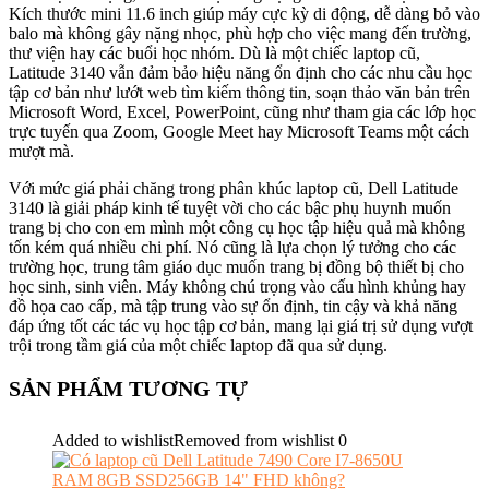
Kích thước mini 11.6 inch giúp máy cực kỳ di động, dễ dàng bỏ vào
balo mà không gây nặng nhọc, phù hợp cho việc mang đến trường,
thư viện hay các buổi học nhóm. Dù là một chiếc laptop cũ,
Latitude 3140 vẫn đảm bảo hiệu năng ổn định cho các nhu cầu học
tập cơ bản như lướt web tìm kiếm thông tin, soạn thảo văn bản trên
Microsoft Word, Excel, PowerPoint, cũng như tham gia các lớp học
trực tuyến qua Zoom, Google Meet hay Microsoft Teams một cách
mượt mà.
Với mức giá phải chăng trong phân khúc laptop cũ, Dell Latitude
3140 là giải pháp kinh tế tuyệt vời cho các bậc phụ huynh muốn
trang bị cho con em mình một công cụ học tập hiệu quả mà không
tốn kém quá nhiều chi phí. Nó cũng là lựa chọn lý tưởng cho các
trường học, trung tâm giáo dục muốn trang bị đồng bộ thiết bị cho
học sinh, sinh viên. Máy không chú trọng vào cấu hình khủng hay
đồ họa cao cấp, mà tập trung vào sự ổn định, tin cậy và khả năng
đáp ứng tốt các tác vụ học tập cơ bản, mang lại giá trị sử dụng vượt
trội trong tầm giá của một chiếc laptop đã qua sử dụng.
SẢN PHẨM TƯƠNG TỰ
Added to wishlist
Removed from wishlist
0