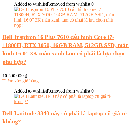
Added to wishlist
Removed from wishlist
0
Dell Inspiron 16 Plus 7610 cấu hình Core i7-
11800H, RTX 3050, 16GB RAM, 512GB SSD, màn
hình 16.0” 3K màu xanh lam có phải là lựa chọn
phù hợp?
16.500.000
₫
Thêm vào giỏ hàng
+
Added to wishlist
Removed from wishlist
0
Dell Latitude 3340 này có phải là laptop cũ giá rẻ
không?