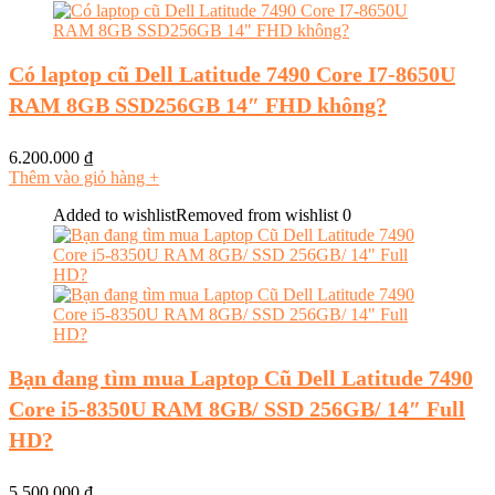
Có laptop cũ Dell Latitude 7490 Core I7-8650U
RAM 8GB SSD256GB 14″ FHD không?
6.200.000
₫
Thêm vào giỏ hàng
+
Added to wishlist
Removed from wishlist
0
Bạn đang tìm mua Laptop Cũ Dell Latitude 7490
Core i5-8350U RAM 8GB/ SSD 256GB/ 14″ Full
HD?
5.500.000
₫