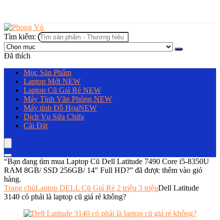
Tìm kiếm:
Đã thích
Mục Sản Phẩm
Laptop Mới
NEW
Laptop Cũ Giá Rẻ
NEW
Máy Tính Văn Phòng
NEW
Máy tính Đồ Họa
NEW
Dịch Vụ Sửa Chữa
Cài Đặt
“Bạn đang tìm mua Laptop Cũ Dell Latitude 7490 Core i5-8350U
RAM 8GB/ SSD 256GB/ 14″ Full HD?” đã được thêm vào giỏ
hàng.
Trang chủ
Laptop DELL Cũ Giá Rẻ 2 triệu 3 triệu
Dell Latitude
3140 có phải là laptop cũ giá rẻ không?