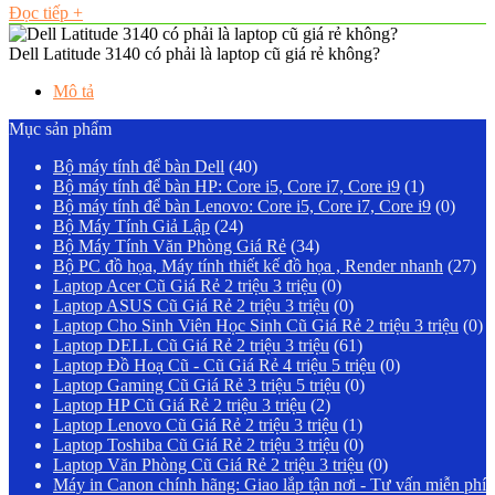
Đọc tiếp
+
Dell Latitude 3140 có phải là laptop cũ giá rẻ không?
Mô tả
Mục sản phẩm
Bộ máy tính để bàn Dell
(40)
Bộ máy tính để bàn HP: Core i5, Core i7, Core i9
(1)
Bộ máy tính để bàn Lenovo: Core i5, Core i7, Core i9
(0)
Bộ Máy Tính Giả Lập
(24)
Bộ Máy Tính Văn Phòng Giá Rẻ
(34)
Bộ PC đồ họa, Máy tính thiết kế đồ họa , Render nhanh
(27)
Laptop Acer Cũ Giá Rẻ 2 triệu 3 triệu
(0)
Laptop ASUS Cũ Giá Rẻ 2 triệu 3 triệu
(0)
Laptop Cho Sinh Viên Học Sinh Cũ Giá Rẻ 2 triệu 3 triệu
(0)
Laptop DELL Cũ Giá Rẻ 2 triệu 3 triệu
(61)
Laptop Đồ Hoạ Cũ - Cũ Giá Rẻ 4 triệu 5 triệu
(0)
Laptop Gaming Cũ Giá Rẻ 3 triệu 5 triệu
(0)
Laptop HP Cũ Giá Rẻ 2 triệu 3 triệu
(2)
Laptop Lenovo Cũ Giá Rẻ 2 triệu 3 triệu
(1)
Laptop Toshiba Cũ Giá Rẻ 2 triệu 3 triệu
(0)
Laptop Văn Phòng Cũ Giá Rẻ 2 triệu 3 triệu
(0)
Máy in Canon chính hãng: Giao lắp tận nơi - Tư vấn miễn phí