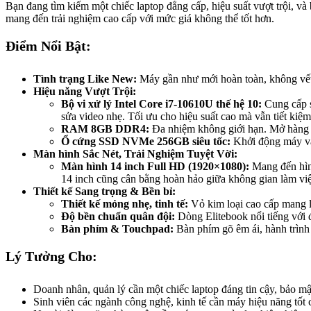
Bạn đang tìm kiếm một chiếc laptop đẳng cấp, hiệu suất vượt trội, và
mang đến trải nghiệm cao cấp với mức giá không thể tốt hơn.
Điểm Nổi Bật:
Tình trạng Like New:
Máy gần như mới hoàn toàn, không vết 
Hiệu năng Vượt Trội:
Bộ vi xử lý Intel Core i7-10610U thế hệ 10:
Cung cấp s
sửa video nhẹ. Tối ưu cho hiệu suất cao mà vẫn tiết kiệ
RAM 8GB DDR4:
Đa nhiệm không giới hạn. Mở hàng ch
Ổ cứng SSD NVMe 256GB siêu tốc:
Khởi động máy và ứ
Màn hình Sắc Nét, Trải Nghiệm Tuyệt Vời:
Màn hình 14 inch Full HD (1920×1080):
Mang đến hình
14 inch cũng cân bằng hoàn hảo giữa không gian làm việ
Thiết kế Sang trọng & Bền bỉ:
Thiết kế mỏng nhẹ, tinh tế:
Vỏ kim loại cao cấp mang l
Độ bền chuẩn quân đội:
Dòng Elitebook nổi tiếng với độ
Bàn phím & Touchpad:
Bàn phím gõ êm ái, hành trình
Lý Tưởng Cho:
Doanh nhân, quản lý cần một chiếc laptop đáng tin cậy, bảo mậ
Sinh viên các ngành công nghệ, kinh tế cần máy hiệu năng tốt 