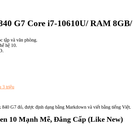
 840 G7 Core i7-10610U/ RAM 8GB/
c tập và văn phòng.
hế hệ 10.
D.
 3 triệu
ok 840 G7 đó, được định dạng bằng Markdown và viết bằng tiếng Việt.
Gen 10 Mạnh Mẽ, Đẳng Cấp (Like New)