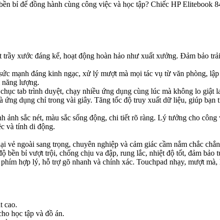
 bền bỉ để đồng hành cùng công việc và học tập? Chiếc HP Elitebook 840
trầy xước đáng kể, hoạt động hoàn hảo như xuất xưởng. Đảm bảo trải 
ức mạnh đáng kinh ngạc, xử lý mượt mà mọi tác vụ từ văn phòng, lập
m năng lượng.
ục tab trình duyệt, chạy nhiều ứng dụng cùng lúc mà không lo giật lag
ng dụng chỉ trong vài giây. Tăng tốc độ truy xuất dữ liệu, giúp bạn ti
 ảnh sắc nét, màu sắc sống động, chi tiết rõ ràng. Lý tưởng cho công v
c và tính di động.
ại vẻ ngoài sang trọng, chuyên nghiệp và cảm giác cầm nắm chắc chắn
 bền bỉ vượt trội, chống chịu va đập, rung lắc, nhiệt độ tốt, đảm bảo tuổ
 phím hợp lý, hỗ trợ gõ nhanh và chính xác. Touchpad nhạy, mượt mà, 
t cao.
cho học tập và đồ án.