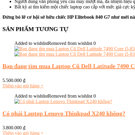
Người dùng văn phòng yêu cầu máy mượt mà, đa nhiệm hiệu q
Bất kỳ ai tìm kiếm một chiếc laptop cao cấp với mức giá cực kỳ
Đừng bỏ lỡ cơ hội sở hữu chiếc HP Elitebook 840 G7 như mới nà
SẢN PHẨM TƯƠNG TỰ
Added to wishlist
Removed from wishlist
0
Bạn đang tìm mua Laptop Cũ Dell Latitude 7490
5.500.000
₫
Thêm vào giỏ hàng
+
Added to wishlist
Removed from wishlist
0
Có phải Laptop Lenovo Thinkpad X240 không?
3.800.000
₫
Thêm vào giỏ hàng
+