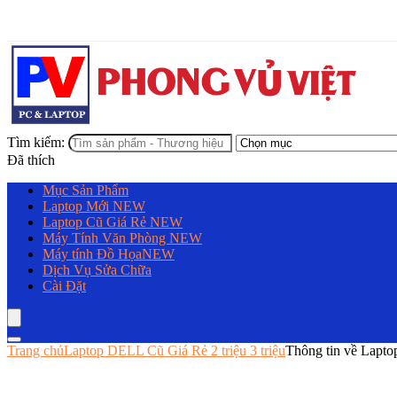
Tìm kiếm:
Đã thích
Mục Sản Phẩm
Laptop Mới
NEW
Laptop Cũ Giá Rẻ
NEW
Máy Tính Văn Phòng
NEW
Máy tính Đồ Họa
NEW
Dịch Vụ Sửa Chữa
Cài Đặt
Trang chủ
Laptop DELL Cũ Giá Rẻ 2 triệu 3 triệu
Thông tin về Lapt