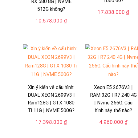
1060 6G?
RX 580 8G | NVME
512G không?
17.838.000
₫
10.578.000
₫
Xin ý kiến về cấu hình:
Xeon E5 2676V3 |
DUAL XEON 2699V3 |
RAM 32G | R7 240 4G
Ram128G | GTX 1080
| Nvme 256G: Cấu
Ti 11G | NVME 500G?
hình này thế nào?
17.398.000
₫
4.960.000
₫