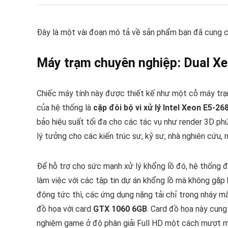
Đây là một vài đoạn mô tả về sản phẩm bạn đã cung c
Máy trạm chuyên nghiệp: Dual X
Chiếc máy tính này được thiết kế như một cỗ máy trạm
của hệ thống là
cặp đôi bộ vi xử lý Intel Xeon E5-26
bảo hiệu suất tối đa cho các tác vụ như render 3D ph
lý tưởng cho các kiến trúc sư, kỹ sư, nhà nghiên cứu
Để hỗ trợ cho sức mạnh xử lý khổng lồ đó, hệ thống 
làm việc với các tập tin dự án khổng lồ mà không gặp 
động tức thì, các ứng dụng nặng tải chỉ trong nháy mắ
đồ họa với card
GTX 1060 6GB
. Card đồ họa này cung
nghiệm game ở độ phân giải Full HD một cách mượt mà