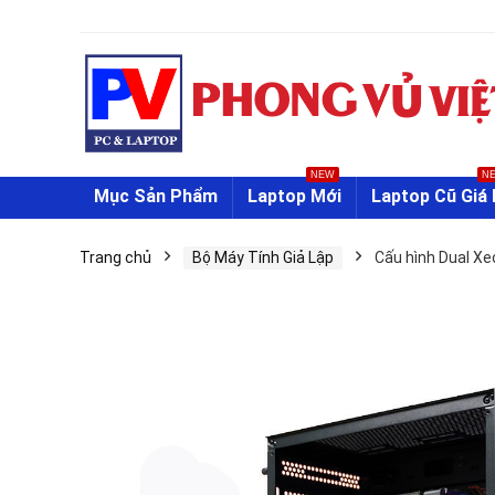
NEW
N
Mục Sản Phẩm
Laptop Mới
Laptop Cũ Giá 
Trang chủ
Bộ Máy Tính Giả Lập
Cấu hình Dual Xe