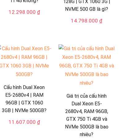
TI 4G không?
128G | GTX 1060 3G |
NVME 500 GB là gì?
12.298.000
₫
14.798.000
₫
Cấu hình Dual Xeon
E5-2680v4 | RAM
Giá trị của cấu hình
96GB | GTX 1060
Dual Xeon E5-
3GB | NVMe 500GB?
2680v4, RAM 96GB,
GTX 750 Ti 4GB và
11.607.000
₫
NVMe 500GB là bao
nhiêu?