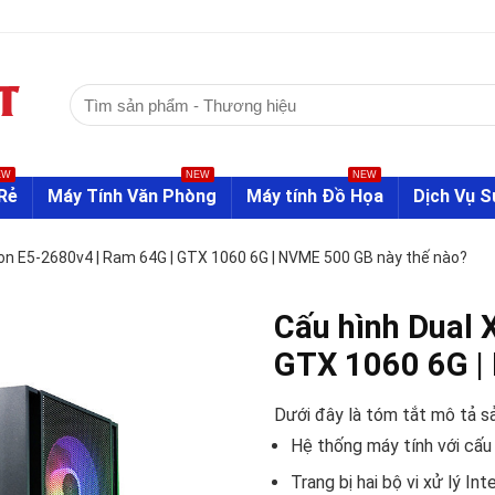
Tìm
kiếm:
EW
NEW
NEW
Rẻ
Máy Tính Văn Phòng
Máy tính Đồ Họa
Dịch Vụ 
on E5-2680v4 | Ram 64G | GTX 1060 6G | NVME 500 GB này thế nào?
Cấu hình Dual 
GTX 1060 6G |
Dưới đây là tóm tắt mô tả s
Hệ thống máy tính với cấu
Trang bị hai bộ vi xử lý In