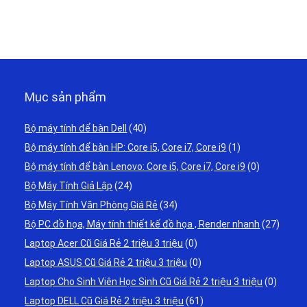
Mục sản phẩm
Bộ máy tính để bàn Dell
(40)
Bộ máy tính để bàn HP: Core i5, Core i7, Core i9
(1)
Bộ máy tính để bàn Lenovo: Core i5, Core i7, Core i9
(0)
Bộ Máy Tính Giả Lập
(24)
Bộ Máy Tính Văn Phòng Giá Rẻ
(34)
Bộ PC đồ họa, Máy tính thiết kế đồ họa , Render nhanh
(27)
Laptop Acer Cũ Giá Rẻ 2 triệu 3 triệu
(0)
Laptop ASUS Cũ Giá Rẻ 2 triệu 3 triệu
(0)
Laptop Cho Sinh Viên Học Sinh Cũ Giá Rẻ 2 triệu 3 triệu
(0)
Laptop DELL Cũ Giá Rẻ 2 triệu 3 triệu
(61)