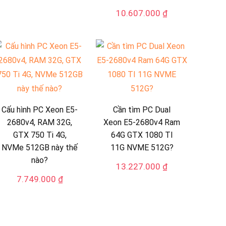
10.607.000
₫
Cấu hình PC Xeon E5-
Cần tìm PC Dual
2680v4, RAM 32G,
Xeon E5-2680v4 Ram
GTX 750 Ti 4G,
64G GTX 1080 TI
NVMe 512GB này thế
11G NVME 512G?
nào?
13.227.000
₫
7.749.000
₫