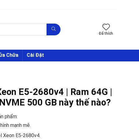
Đã thích
Sửa Chữa
Cài Đặt
Xeon E5-2680v4 | Ram 64G |
 NVME 500 GB này thế nào?
ản phẩm:
 hình mạnh mẽ.
tel Xeon E5-2680v4.