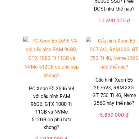
500GB SSD/ Free
DOS) như thế nào?
10.490.000
₫
Cấu hình Xeon E5
2676V3, RAM 32G,
PC Xeon E5 2696 V4
GT 750 Ti 4G, Nvme
với cấu hình RAM
256G này thế nào?
96GB, GTX 1080 Ti
11GB và NVMe
5.859.000
₫
512GB có phù hợp
không?