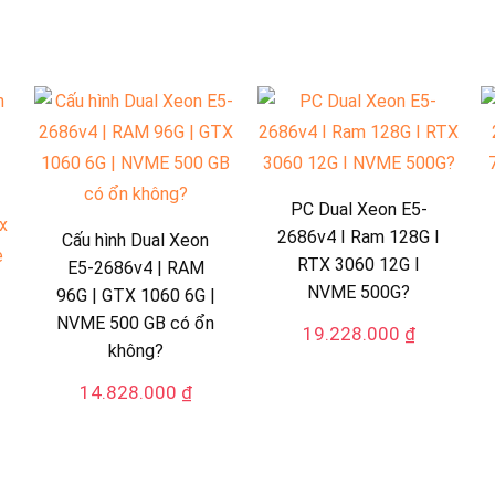
PC Dual Xeon E5-
2686v4 I Ram 128G I
Cấu hình Dual Xeon
RTX 3060 12G I
E5-2686v4 | RAM
NVME 500G?
96G | GTX 1060 6G |
NVME 500 GB có ổn
19.228.000
₫
không?
14.828.000
₫