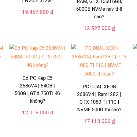
I NVME 512G?
RAM, GTX 1060 6GB,
500GB NVMe này thế
19.457.000
₫
nào?
12.527.000
₫
Có PC Kép E5
2686V4 | 64GB |
PC DUAL XEON
500G | GTX 750Ti 4G
2686V4 | Ram128G |
không?
GTX 1080 Ti 11G |
NVME 500G thì sao?
12.018.000
₫
17.118.000
₫