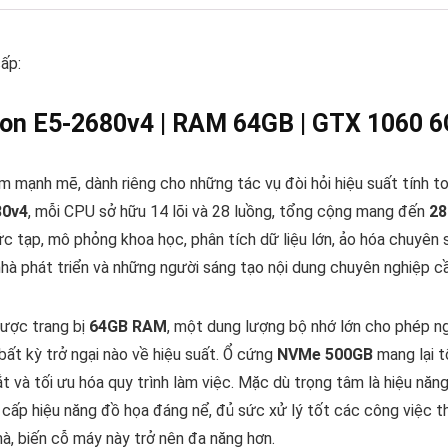
ấp:
eon E5-2680v4 | RAM 64GB | GTX 1060 
 mạnh mẽ, dành riêng cho những tác vụ đòi hỏi hiệu suất tính toá
80v4
, mỗi CPU sở hữu 14 lõi và 28 luồng, tổng cộng mang đến
28
ức tạp, mô phỏng khoa học, phân tích dữ liệu lớn, ảo hóa chuyên 
, nhà phát triển và những người sáng tạo nội dung chuyên nghiệp
được trang bị
64GB RAM
, một dung lượng bộ nhớ lớn cho phép n
bất kỳ trở ngại nào về hiệu suất. Ổ cứng
NVMe 500GB
mang lại t
t và tối ưu hóa quy trình làm việc. Mặc dù trọng tâm là hiệu năn
 cấp hiệu năng đồ họa đáng nể, đủ sức xử lý tốt các công việc thi
, biến cỗ máy này trở nên đa năng hơn.