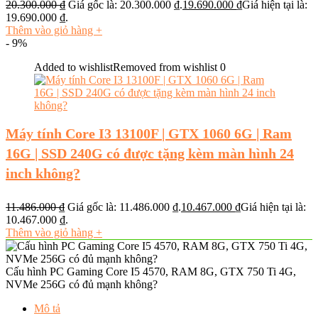
20.300.000
₫
Giá gốc là: 20.300.000 ₫.
19.690.000
₫
Giá hiện tại là:
19.690.000 ₫.
Thêm vào giỏ hàng
+
- 9%
Added to wishlist
Removed from wishlist
0
Máy tính Core I3 13100F | GTX 1060 6G | Ram
16G | SSD 240G có được tặng kèm màn hình 24
inch không?
11.486.000
₫
Giá gốc là: 11.486.000 ₫.
10.467.000
₫
Giá hiện tại là:
10.467.000 ₫.
Thêm vào giỏ hàng
+
Cấu hình PC Gaming Core I5 4570, RAM 8G, GTX 750 Ti 4G,
NVMe 256G có đủ mạnh không?
Mô tả