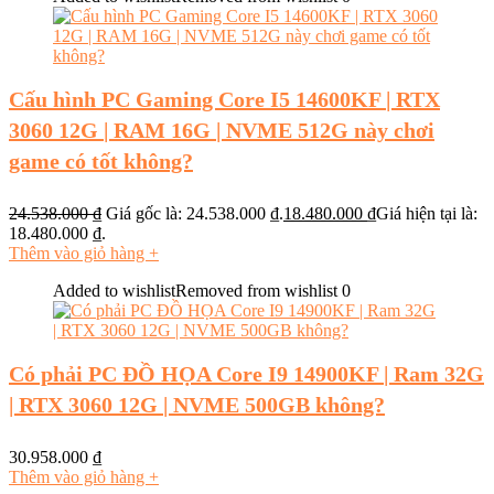
Cấu hình PC Gaming Core I5 14600KF | RTX
3060 12G | RAM 16G | NVME 512G này chơi
game có tốt không?
24.538.000
₫
Giá gốc là: 24.538.000 ₫.
18.480.000
₫
Giá hiện tại là:
18.480.000 ₫.
Thêm vào giỏ hàng
+
Added to wishlist
Removed from wishlist
0
Có phải PC ĐỒ HỌA Core I9 14900KF | Ram 32G
| RTX 3060 12G | NVME 500GB không?
30.958.000
₫
Thêm vào giỏ hàng
+