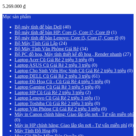
5.269.000
₫
Mục sản phẩm
Bộ máy tính để bàn Dell
(40)
Bộ máy tính để bàn HP: Core i5, Core i7, Core i9
(1)
Bộ máy tính để bàn Lenovo: Core i5, Core i7, Core i9
(0)
Bộ Máy Tính Giả Lập
(24)
Bộ Máy Tính Văn Phòng Giá Rẻ
(34)
Bộ PC đồ họa, Máy tính thiết kế đồ họa , Render nhanh
(27)
Laptop Acer Cũ Giá Rẻ 2 triệu 3 triệu
(0)
Laptop ASUS Cũ Giá Rẻ 2 triệu 3 triệu
(0)
Laptop Cho Sinh Viên Học Sinh Cũ Giá Rẻ 2 triệu 3 triệu
(0)
Laptop DELL Cũ Giá Rẻ 2 triệu 3 triệu
(61)
Laptop Đồ Hoạ Cũ - Cũ Giá Rẻ 4 triệu 5 triệu
(0)
Laptop Gaming Cũ Giá Rẻ 3 triệu 5 triệu
(0)
Laptop HP Cũ Giá Rẻ 2 triệu 3 triệu
(2)
Laptop Lenovo Cũ Giá Rẻ 2 triệu 3 triệu
(1)
Laptop Toshiba Cũ Giá Rẻ 2 triệu 3 triệu
(0)
Laptop Văn Phòng Cũ Giá Rẻ 2 triệu 3 triệu
(0)
Máy in Canon chính hãng: Giao lắp tận nơi - Tư vấn miễn phí
(0)
Máy in HP chính hãng: Giao lắp tận nơi - Tư vấn miễn phí
(0)
Máy Tính Đồ Họa
(0)