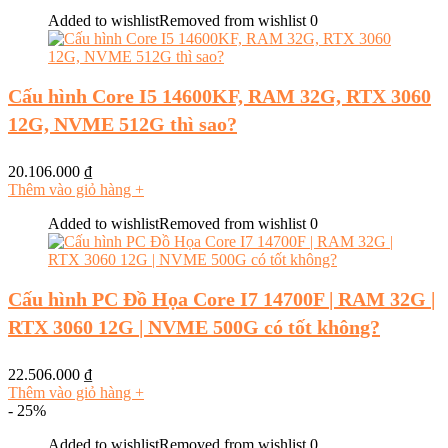
Added to wishlist
Removed from wishlist
0
Cấu hình Core I5 14600KF, RAM 32G, RTX 3060
12G, NVME 512G thì sao?
20.106.000
₫
Thêm vào giỏ hàng
+
Added to wishlist
Removed from wishlist
0
Cấu hình PC Đồ Họa Core I7 14700F | RAM 32G |
RTX 3060 12G | NVME 500G có tốt không?
22.506.000
₫
Thêm vào giỏ hàng
+
- 25%
Added to wishlist
Removed from wishlist
0