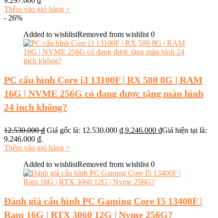
9.297.000
₫
Thêm vào giỏ hàng
+
- 26%
Added to wishlist
Removed from wishlist
0
PC cấu hình Core i3 13100F | RX 580 8G | RAM
16G | NVME 256G có đang được tặng màn hình
24 inch không?
12.530.000
₫
Giá gốc là: 12.530.000 ₫.
9.246.000
₫
Giá hiện tại là:
9.246.000 ₫.
Thêm vào giỏ hàng
+
Added to wishlist
Removed from wishlist
0
Đánh giá cấu hình PC Gaming Core I5 13400F |
Ram 16G | RTX 3060 12G | Nvme 256G?