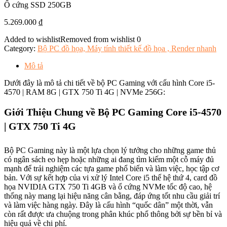
Ổ cứng SSD 250GB
5.269.000
₫
Added to wishlist
Removed from wishlist
0
Category:
Bộ PC đồ họa, Máy tính thiết kế đồ họa , Render nhanh
Mô tả
Dưới đây là mô tả chi tiết về bộ PC Gaming với cấu hình Core i5-
4570 | RAM 8G | GTX 750 Ti 4G | NVMe 256G:
Giới Thiệu Chung về Bộ PC Gaming Core i5-4570
| GTX 750 Ti 4G
Bộ PC Gaming này là một lựa chọn lý tưởng cho những game thủ
có ngân sách eo hẹp hoặc những ai đang tìm kiếm một cỗ máy đủ
mạnh để trải nghiệm các tựa game phổ biến và làm việc, học tập cơ
bản. Với sự kết hợp của vi xử lý Intel Core i5 thế hệ thứ 4, card đồ
họa NVIDIA GTX 750 Ti 4GB và ổ cứng NVMe tốc độ cao, hệ
thống này mang lại hiệu năng cân bằng, đáp ứng tốt nhu cầu giải trí
và làm việc hàng ngày. Đây là cấu hình “quốc dân” một thời, vẫn
còn rất được ưa chuộng trong phân khúc phổ thông bởi sự bền bỉ và
hiệu quả về chi phí.