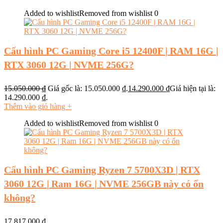
Added to wishlist
Removed from wishlist
0
Cấu hình PC Gaming Core i5 12400F | RAM 16G |
RTX 3060 12G | NVME 256G?
15.050.000
₫
Giá gốc là: 15.050.000 ₫.
14.290.000
₫
Giá hiện tại là:
14.290.000 ₫.
Thêm vào giỏ hàng
+
Added to wishlist
Removed from wishlist
0
Cấu hình PC Gaming Ryzen 7 5700X3D | RTX
3060 12G | Ram 16G | NVME 256GB này có ổn
không?
17.817.000
₫