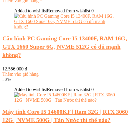
Thêm vào giỏ hàng
+
Added to wishlist
Removed from wishlist
0
Cấu hình PC Gaming Core I5 13400F, RAM 16G,
GTX 1660 Super 6G, NVME 512G có đủ mạnh
không?
12.556.000
₫
Thêm vào giỏ hàng
+
- 3%
Added to wishlist
Removed from wishlist
0
Máy tính Core I5 14600KF | Ram 32G | RTX 3060
12G | NVME 500G | Tản Nước thì thế nào?