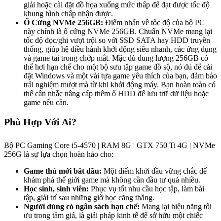
giải hoặc cài đặt đồ họa xuống mức thấp để đạt được tốc độ
khung hình chấp nhận được.
Ổ Cứng NVMe 256GB:
Điểm nhấn về tốc độ của bộ PC
này chính là ổ cứng NVMe 256GB. Chuẩn NVMe mang lại
tốc độ đọc/ghi vượt trội so với SSD SATA hay HDD truyền
thống, giúp hệ điều hành khởi động siêu nhanh, các ứng dụng
và game tải trong chớp mắt. Mặc dù dung lượng 256GB có
thể hơi hạn chế cho một bộ sưu tập game đồ sộ, nó đủ để cài
đặt Windows và một vài tựa game yêu thích của bạn, đảm bảo
trải nghiệm mượt mà từ khi khởi động máy. Bạn hoàn toàn có
thể cân nhắc nâng cấp thêm ổ HDD để lưu trữ dữ liệu hoặc
game nếu cần.
Phù Hợp Với Ai?
Bộ PC Gaming Core i5-4570 | RAM 8G | GTX 750 Ti 4G | NVMe
256G là sự lựa chọn hoàn hảo cho:
Game thủ mới bắt đầu:
Một điểm khởi đầu vững chắc để
khám phá thế giới game mà không cần đầu tư quá nhiều.
Học sinh, sinh viên:
Phục vụ tốt nhu cầu học tập, làm bài
tập, giải trí sau những giờ học căng thẳng.
Người dùng có ngân sách hạn chế:
Mang lại hiệu năng tối
ưu trong tầm giá, là giải pháp kinh tế để sở hữu một chiếc