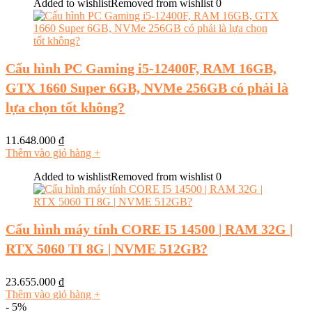
Added to wishlist
Removed from wishlist
0
Cấu hình PC Gaming i5-12400F, RAM 16GB,
GTX 1660 Super 6GB, NVMe 256GB có phải là
lựa chọn tốt không?
11.648.000
₫
Thêm vào giỏ hàng
+
Added to wishlist
Removed from wishlist
0
Cấu hình máy tính CORE I5 14500 | RAM 32G |
RTX 5060 TI 8G | NVME 512GB?
23.655.000
₫
Thêm vào giỏ hàng
+
- 5%