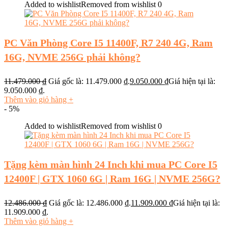
Added to wishlist
Removed from wishlist
0
PC Văn Phòng Core I5 11400F, R7 240 4G, Ram
16G, NVME 256G phải không?
11.479.000
₫
Giá gốc là: 11.479.000 ₫.
9.050.000
₫
Giá hiện tại là:
9.050.000 ₫.
Thêm vào giỏ hàng
+
- 5%
Added to wishlist
Removed from wishlist
0
Tặng kèm màn hình 24 Inch khi mua PC Core I5
12400F | GTX 1060 6G | Ram 16G | NVME 256G?
12.486.000
₫
Giá gốc là: 12.486.000 ₫.
11.909.000
₫
Giá hiện tại là:
11.909.000 ₫.
Thêm vào giỏ hàng
+