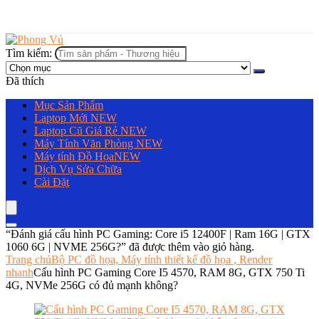
Tìm kiếm:
Đã thích
Mục Sản Phẩm
Laptop Mới
NEW
Laptop Cũ Giá Rẻ
NEW
Máy Tính Văn Phòng
NEW
Máy tính Đồ Họa
NEW
Dịch Vụ Sửa Chữa
Cài Đặt
“Đánh giá cấu hình PC Gaming: Core i5 12400F | Ram 16G | GTX
1060 6G | NVME 256G?” đã được thêm vào giỏ hàng.
Trang chủ
Bộ PC đồ họa, Máy tính thiết kế đồ họa , Render
nhanh
Cấu hình PC Gaming Core I5 4570, RAM 8G, GTX 750 Ti
4G, NVMe 256G có đủ mạnh không?