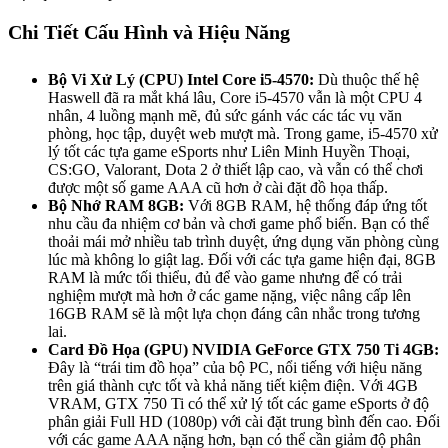
Chi Tiết Cấu Hình và Hiệu Năng
Bộ Vi Xử Lý (CPU) Intel Core i5-4570:
Dù thuộc thế hệ
Haswell đã ra mắt khá lâu, Core i5-4570 vẫn là một CPU 4
nhân, 4 luồng mạnh mẽ, đủ sức gánh vác các tác vụ văn
phòng, học tập, duyệt web mượt mà. Trong game, i5-4570 xử
lý tốt các tựa game eSports như Liên Minh Huyền Thoại,
CS:GO, Valorant, Dota 2 ở thiết lập cao, và vẫn có thể chơi
được một số game AAA cũ hơn ở cài đặt đồ họa thấp.
Bộ Nhớ RAM 8GB:
Với 8GB RAM, hệ thống đáp ứng tốt
nhu cầu đa nhiệm cơ bản và chơi game phổ biến. Bạn có thể
thoải mái mở nhiều tab trình duyệt, ứng dụng văn phòng cùng
lúc mà không lo giật lag. Đối với các tựa game hiện đại, 8GB
RAM là mức tối thiểu, đủ để vào game nhưng để có trải
nghiệm mượt mà hơn ở các game nặng, việc nâng cấp lên
16GB RAM sẽ là một lựa chọn đáng cân nhắc trong tương
lai.
Card Đồ Họa (GPU) NVIDIA GeForce GTX 750 Ti 4GB:
Đây là “trái tim đồ họa” của bộ PC, nổi tiếng với hiệu năng
trên giá thành cực tốt và khả năng tiết kiệm điện. Với 4GB
VRAM, GTX 750 Ti có thể xử lý tốt các game eSports ở độ
phân giải Full HD (1080p) với cài đặt trung bình đến cao. Đối
với các game AAA nặng hơn, bạn có thể cần giảm độ phân