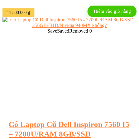
đồ họa NVIDIA GTX 1650, tối ưu cho trải nghiệm chơi game.
Màn hình Full HD (FHD) mang lại hình ảnh sắc nét. Là phiên
Thêm vào giỏ hàng
11.300.000
₫
bản thuộc dòng G3 với nhiều ...
Save
Saved
Removed
0
Có Laptop Cũ Dell Inspiron 7560 I5
– 7200U/RAM 8GB/SSD