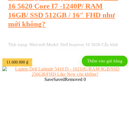
16 5620 Core I7 -1240P/ RAM
16GB/ SSD 512GB / 16″ FHD như
mới không?
Tình trạng: Như mới Model: Dell Inspiron 16 5620 Cấu hình
mạnh mẽ: Bộ xử lý Core I7-1240P, RAM 16GB, SSD 512GB
Màn hình: 16 inch FHD Thiết kế sang trọng: Tông màu bạc
Thêm vào giỏ hàng
11.600.000
₫
chủ đạo kết hợp viền màn hình đen.
Save
Saved
Removed
0