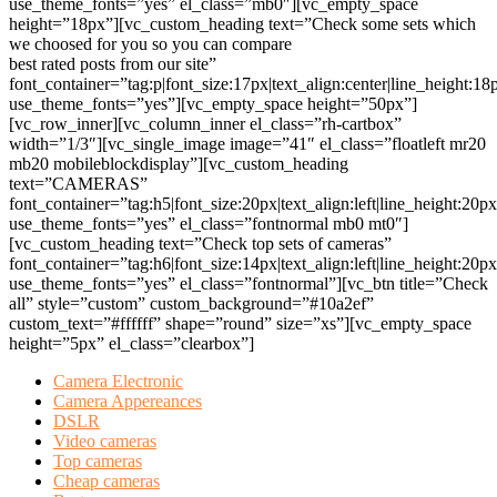
use_theme_fonts=”yes” el_class=”mb0″][vc_empty_space
height=”18px”][vc_custom_heading text=”Check some sets which
we choosed for you so you can compare
best rated posts from our site”
font_container=”tag:p|font_size:17px|text_align:center|line_height:18
use_theme_fonts=”yes”][vc_empty_space height=”50px”]
[vc_row_inner][vc_column_inner el_class=”rh-cartbox”
width=”1/3″][vc_single_image image=”41″ el_class=”floatleft mr20
mb20 mobileblockdisplay”][vc_custom_heading
text=”CAMERAS”
font_container=”tag:h5|font_size:20px|text_align:left|line_height:20p
use_theme_fonts=”yes” el_class=”fontnormal mb0 mt0″]
[vc_custom_heading text=”Check top sets of cameras”
font_container=”tag:h6|font_size:14px|text_align:left|line_height:20p
use_theme_fonts=”yes” el_class=”fontnormal”][vc_btn title=”Check
all” style=”custom” custom_background=”#10a2ef”
custom_text=”#ffffff” shape=”round” size=”xs”][vc_empty_space
height=”5px” el_class=”clearbox”]
Camera Electronic
Camera Appereances
DSLR
Video cameras
Top cameras
Cheap cameras