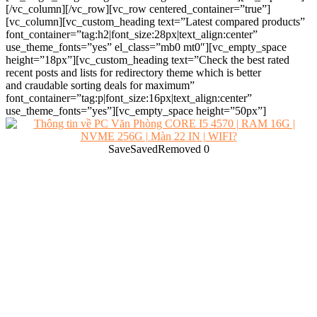
[/vc_column][/vc_row][vc_row centered_container=”true”]
[vc_column][vc_custom_heading text=”Latest compared products”
font_container=”tag:h2|font_size:28px|text_align:center”
use_theme_fonts=”yes” el_class=”mb0 mt0″][vc_empty_space
height=”18px”][vc_custom_heading text=”Check the best rated
recent posts and lists for redirectory theme which is better
and craudable sorting deals for maximum”
font_container=”tag:p|font_size:16px|text_align:center”
use_theme_fonts=”yes”][vc_empty_space height=”50px”]
Save
Saved
Removed
0