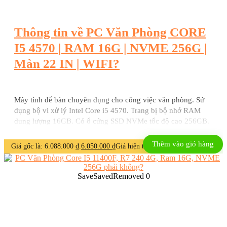
Thông tin về PC Văn Phòng CORE
I5 4570 | RAM 16G | NVME 256G |
Màn 22 IN | WIFI?
Máy tính để bàn chuyên dụng cho công việc văn phòng. Sử
dụng bộ vi xử lý Intel Core i5 4570. Trang bị bộ nhớ RAM
dung lượng 16GB. Có ổ cứng SSD NVMe tốc độ cao 256GB.
Kèm theo màn hình kích thước 22 inch.
Thêm vào giỏ hàng
Giá gốc là: 6.088.000 ₫.
6.050.000
₫
Giá hiện tại là: 6.050.000 ₫.
Save
Saved
Removed
0