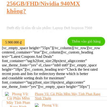
256GB/FHD/Nividia 940MX
không?
Dưới đây là tóm tắt sản phẩm: Laptop Dell Inspiron 7560
mang lại hiệu năng ổn định. Được trang bị chip Intel Core i5-
7200U. Bộ nhớ RAM 8GB và ổ cứng SSD 256GB. Tích hợp
Thêm vào giỏ hàng
5.900.000
₫
card đồ họa rời NVIDIA GeForce 940MX. Màn hình 15.6 inch
[vc_empty_space height=”55px”][/vc_column][/vc_row][vc_row
Full HD hiển thị hình ảnh sắc nét. Sở hữu thiết kế sang trọng
centered_container=”true”][vc_column][vc_custom_heading
và bền bỉ. Là lựa chọn lý ...
text=”Latest Coupons And Deals”
font_container=”tag:h2|font_size:28px|text_align:center”
use_theme_fonts=”yes” el_class=”mb0 mt0″][vc_empty_space
height=”18px”][vc_custom_heading text=”Check the best rated
recent posts and lists for redirectory theme which is better
and craudable sorting deals for maximum”
font_container=”tag:p|font_size:16px|text_align:center”
use_theme_fonts=”yes”][vc_empty_space height=”50px”]
Phong Vũ: Cài Phần Mềm Máy Tính Phan Rang
Ninh Thuận