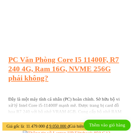
PC Văn Phòng Core I5 11400F, R7
240 4G, Ram 16G, NVME 256G
phải không?
Đây là một máy tính cá nhân (PC) hoàn chỉnh. Sở hữu bộ vi
xử lý Intel Core i5-11400F mạnh mẽ. Được trang bị card đồ
họa R7 240 với bộ nhớ VRAM 4GB. Cung cấp bộ nhớ RAM
dung lượng 16GB. Sử dụng ổ cứng NVME tốc độ cao với
dung lượng 256GB để lưu trữ.
Thêm vào giỏ hàng
Giá gốc là: 11.479.000 ₫.
9.050.000
₫
Giá hiện tại là: 9.050.000 ₫.