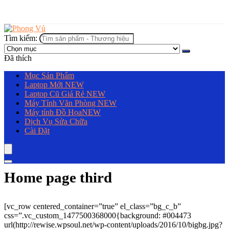
Tìm kiếm:
Đã thích
Mục Sản Phẩm
Laptop Mới
NEW
Laptop Cũ Giá Rẻ
NEW
Máy Tính Văn Phòng
NEW
Máy tính Đồ Họa
NEW
Dịch Vụ Sửa Chữa
Cài Đặt
Home page third
[vc_row centered_container=”true” el_class=”bg_c_b”
css=”.vc_custom_1477500368000{background: #004473
url(http://rewise.wpsoul.net/wp-content/uploads/2016/10/bigbg.jpg?