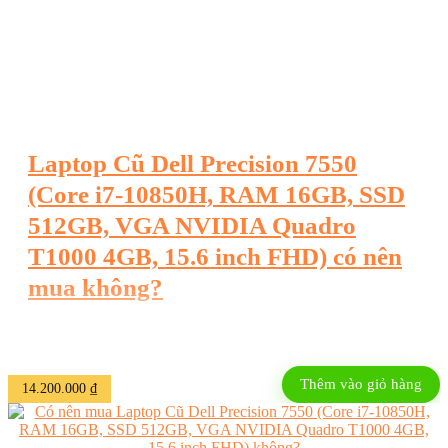
Laptop Cũ Dell Precision 7550
(Core i7-10850H, RAM 16GB, SSD
512GB, VGA NVIDIA Quadro
T1000 4GB, 15.6 inch FHD) có nên
mua không?
Dưới đây là tóm tắt sản phẩm: Laptop Dell Precision 7550 (đã
qua sử dụng). Trang bị bộ vi xử lý Core i7-10850H mạnh mẽ.
Thêm vào giỏ hàng
14.200.000
₫
Bộ nhớ RAM 16GB và ổ cứng SSD 512GB tốc độ cao. Card
đồ họa chuyên nghiệp NVIDIA Quadro T1000 4GB. Màn
hình 15.6 inch Full HD sắc nét. Thiết kế chuyên dụng cho dân