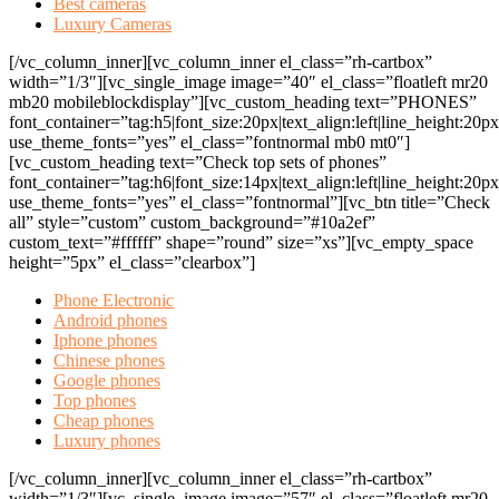
Best cameras
Luxury Cameras
[/vc_column_inner][vc_column_inner el_class=”rh-cartbox”
width=”1/3″][vc_single_image image=”40″ el_class=”floatleft mr20
mb20 mobileblockdisplay”][vc_custom_heading text=”PHONES”
font_container=”tag:h5|font_size:20px|text_align:left|line_height:20p
use_theme_fonts=”yes” el_class=”fontnormal mb0 mt0″]
[vc_custom_heading text=”Check top sets of phones”
font_container=”tag:h6|font_size:14px|text_align:left|line_height:20p
use_theme_fonts=”yes” el_class=”fontnormal”][vc_btn title=”Check
all” style=”custom” custom_background=”#10a2ef”
custom_text=”#ffffff” shape=”round” size=”xs”][vc_empty_space
height=”5px” el_class=”clearbox”]
Phone Electronic
Android phones
Iphone phones
Chinese phones
Google phones
Top phones
Cheap phones
Luxury phones
[/vc_column_inner][vc_column_inner el_class=”rh-cartbox”
width=”1/3″][vc_single_image image=”57″ el_class=”floatleft mr20