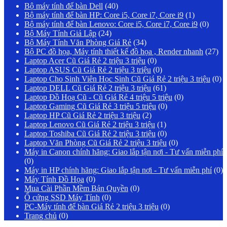
Bộ máy tính để bàn Dell
(40)
Bộ máy tính để bàn HP: Core i5, Core i7, Core i9
(1)
Bộ máy tính để bàn Lenovo: Core i5, Core i7, Core i9
(0)
Bộ Máy Tính Giả Lập
(24)
Bộ Máy Tính Văn Phòng Giá Rẻ
(34)
Bộ PC đồ họa, Máy tính thiết kế đồ họa , Render nhanh
(27)
Laptop Acer Cũ Giá Rẻ 2 triệu 3 triệu
(0)
Laptop ASUS Cũ Giá Rẻ 2 triệu 3 triệu
(0)
Laptop Cho Sinh Viên Học Sinh Cũ Giá Rẻ 2 triệu 3 triệu
(0)
Laptop DELL Cũ Giá Rẻ 2 triệu 3 triệu
(61)
Laptop Đồ Hoạ Cũ - Cũ Giá Rẻ 4 triệu 5 triệu
(0)
Laptop Gaming Cũ Giá Rẻ 3 triệu 5 triệu
(0)
Laptop HP Cũ Giá Rẻ 2 triệu 3 triệu
(2)
Laptop Lenovo Cũ Giá Rẻ 2 triệu 3 triệu
(1)
Laptop Toshiba Cũ Giá Rẻ 2 triệu 3 triệu
(0)
Laptop Văn Phòng Cũ Giá Rẻ 2 triệu 3 triệu
(0)
Máy in Canon chính hãng: Giao lắp tận nơi - Tư vấn miễn phí
(0)
Máy in HP chính hãng: Giao lắp tận nơi - Tư vấn miễn phí
(0)
Máy Tính Đồ Họa
(0)
Mua Cài Phần Mềm Bản Quyền
(0)
Ổ cứng SSD Máy Tính
(0)
PC-Máy tính để bàn Giá Rẻ 2 triệu 3 triệu
(0)
Trang chủ
(0)