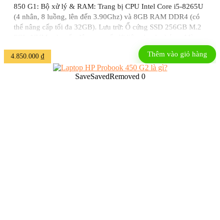
850 G1: Bộ xử lý & RAM: Trang bị CPU Intel Core i5-8265U
(4 nhân, 8 luồng, lên đến 3.90Ghz) và 8GB RAM DDR4 (có
thể nâng cấp tối đa 32GB). Lưu trữ: Ổ cứng SSD 256GB M.2
PCIe NVMe cho tốc độ truy xuất dữ liệu nhanh chóng. Màn
hình & Đồ họa: Màn hình 14 ...
Thêm vào giỏ hàng
4.850.000
₫
Save
Saved
Removed
0