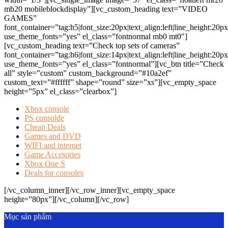
mb20 mobileblockdisplay”][vc_custom_heading text=”VIDEO
GAMES”
font_container=”tag:h5|font_size:20px|text_align:left|line_height:20p
use_theme_fonts=”yes” el_class=”fontnormal mb0 mt0″]
[vc_custom_heading text=”Check top sets of cameras”
font_container=”tag:h6|font_size:14px|text_align:left|line_height:20p
use_theme_fonts=”yes” el_class=”fontnormal”][vc_btn title=”Check
all” style=”custom” custom_background=”#10a2ef”
custom_text=”#ffffff” shape=”round” size=”xs”][vc_empty_space
height=”5px” el_class=”clearbox”]
Xbox console
PS consolde
Cheap Deals
Games and DVD
WIFI and internet
Game Accesories
Xbox One S
Deals for consoles
[/vc_column_inner][/vc_row_inner][vc_empty_space
height=”80px”][/vc_column][/vc_row]
Mục sản phẩm