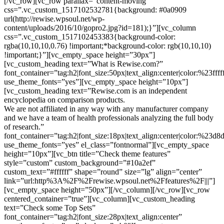
[/vc_row][vc_row parallax=”content-moving”
css=”.vc_custom_1517102532781{background: #0a0909
url(http://rewise.wpsoul.net/wp-
content/uploads/2016/10/gopro2.jpg?id=181);}”][vc_column
css=”.vc_custom_1517102453383{background-color:
rgba(10,10,10,0.76) !important;*background-color: rgb(10,10,10)
!important;}”][vc_empty_space height=”30px”]
[vc_custom_heading text=”What is Rewise.com?”
font_container=”tag:h2|font_size:50px|text_align:center|color:%23ffff
use_theme_fonts=”yes”][vc_empty_space height=”10px”]
[vc_custom_heading text=”Rewise.com is an independent
encyclopedia on comparison products.
We are not affiliated in any way with any manufacturer company
and we have a team of health professionals analyzing the full body
of research.”
font_container=”tag:h2|font_size:18px|text_align:center|color:%23d8
use_theme_fonts=”yes” el_class=”fontnormal”][vc_empty_space
height=”10px”][vc_btn title=”Check theme features”
style=”custom” custom_background=”#10a2ef”
custom_text=”#ffffff” shape=”round” size=”lg” align=”center”
link=”url:http%3A%2F%2Frewise.wpsoul.net%2Ffeatures%2F|||”]
[vc_empty_space height=”50px”][/vc_column][/vc_row][vc_row
centered_container=”true”][vc_column][vc_custom_heading
text=”Check some Top Sets”
font_container=”tag:h2|font_size:28px|text_align:center”