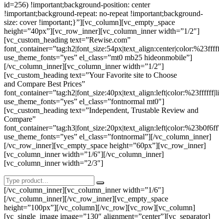
id=256) !important;background-position: center
!important;background-repeat: no-repeat !important;background-
size: cover !important;}”][vc_column][vc_empty_space
height=”40px”][vc_row_inner][vc_column_inner width=”1/2″]
[vc_custom_heading text=”Rewise.com”
font_container=”tag:h2|font_size:54px|text_align:center|color:%23ffff
use_theme_fonts=”yes” el_class=”mt0 mb25 hideonmobile”]
[/vc_column_inner][vc_column_inner width=”1/2″]
[vc_custom_heading text=”Your Favorite site to Choose
and Compare Best Prices”
font_container=”tag:h2|font_size:40px|text_align:left|color:%23ffffff|
use_theme_fonts=”yes” el_class=”fontnormal mt0″]
[vc_custom_heading text=”Independent, Trustable Review and
Compare”
font_container=”tag:h3|font_size:20px|text_align:left|color:%23b0f6ff
use_theme_fonts=”yes” el_class=”fontnormal”][/vc_column_inner]
[/vc_row_inner][vc_empty_space height=”60px”][vc_row_inner]
[vc_column_inner width=”1/6″][/vc_column_inner]
[vc_column_inner width=”2/3″]
[/vc_column_inner][vc_column_inner width=”1/6″]
[/vc_column_inner][/vc_row_inner][vc_empty_space
height=”100px”][/vc_column][/vc_row][vc_row][vc_column]
[vc_single_image image=”130″ alignment=”center”][vc_separator]