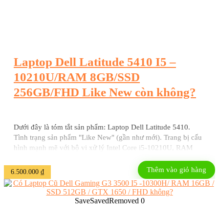
Laptop Dell Latitude 5410 I5 –
10210U/RAM 8GB/SSD
256GB/FHD Like New còn không?
Dưới đây là tóm tắt sản phẩm: Laptop Dell Latitude 5410.
Tình trạng sản phẩm "Like New" (gần như mới). Trang bị cấu
hình mạnh mẽ với bộ vi xử lý Intel Core i5-10210U, RAM
8GB và ổ cứng SSD 256GB. Màn hình độ phân giải FHD sắc
nét. Thiết kế chuyên nghiệp, thanh lịch và hiện đại. Vỏ máy
Thêm vào giỏ hàng
6.500.000
₫
được làm từ chất liệu nhựa chắc ...
Save
Saved
Removed
0