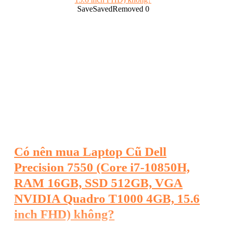
kỹ thuật, đồ họa và thiết kế 3D. ...
Save
Saved
Removed
0
Có nên mua Laptop Cũ Dell
Precision 7550 (Core i7-10850H,
RAM 16GB, SSD 512GB, VGA
NVIDIA Quadro T1000 4GB, 15.6
inch FHD) không?