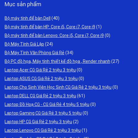
Mục sản phẩm
Bộ máy tính để bàn Dell
(40)
Bộ máy tính để bàn HP: Core i5, Core i7, Core i9
(1)
Bộ máy tính để bàn Lenovo: Core i5, Core i7, Core i9
(0)
Bộ Máy Tính Giả Lập
(24)
Bộ Máy Tính Văn Phòng Giá Rẻ
(34)
Bộ PC đồ họa, Máy tính thiết kế đồ họa , Render nhanh
(27)
Laptop Acer Cũ Giá Rẻ 2 triệu 3 triệu
(0)
Laptop ASUS Cũ Giá Rẻ 2 triệu 3 triệu
(0)
Laptop Cho Sinh Viên Học Sinh Cũ Giá Rẻ 2 triệu 3 triệu
(0)
Laptop DELL Cũ Giá Rẻ 2 triệu 3 triệu
(61)
Laptop Đồ Hoạ Cũ - Cũ Giá Rẻ 4 triệu 5 triệu
(0)
Laptop Gaming Cũ Giá Rẻ 3 triệu 5 triệu
(0)
Laptop HP Cũ Giá Rẻ 2 triệu 3 triệu
(2)
Laptop Lenovo Cũ Giá Rẻ 2 triệu 3 triệu
(1)