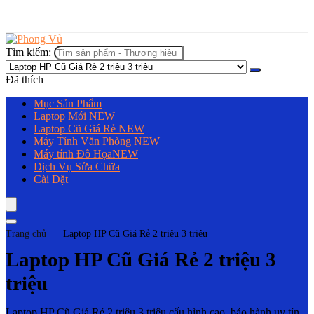
Tìm kiếm:
Đã thích
Mục Sản Phẩm
Laptop Mới
NEW
Laptop Cũ Giá Rẻ
NEW
Máy Tính Văn Phòng
NEW
Máy tính Đồ Họa
NEW
Dịch Vụ Sửa Chữa
Cài Đặt
Trang chủ
Laptop HP Cũ Giá Rẻ 2 triệu 3 triệu
Laptop HP Cũ Giá Rẻ 2 triệu 3
triệu
Laptop HP Cũ Giá Rẻ 2 triệu 3 triệu cấu hình cao, bảo hành uy tín,