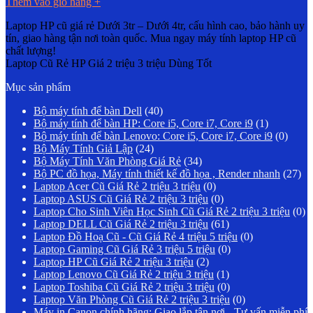
Thêm vào giỏ hàng
+
Laptop HP cũ giá rẻ Dưới 3tr – Dưới 4tr, cấu hình cao, bảo hành uy
tín, giao hàng tận nơi toàn quốc. Mua ngay máy tính laptop HP cũ
chất lượng!
Laptop Cũ Rẻ HP Giá 2 triệu 3 triệu Dùng Tốt
Mục sản phẩm
Bộ máy tính để bàn Dell
(40)
Bộ máy tính để bàn HP: Core i5, Core i7, Core i9
(1)
Bộ máy tính để bàn Lenovo: Core i5, Core i7, Core i9
(0)
Bộ Máy Tính Giả Lập
(24)
Bộ Máy Tính Văn Phòng Giá Rẻ
(34)
Bộ PC đồ họa, Máy tính thiết kế đồ họa , Render nhanh
(27)
Laptop Acer Cũ Giá Rẻ 2 triệu 3 triệu
(0)
Laptop ASUS Cũ Giá Rẻ 2 triệu 3 triệu
(0)
Laptop Cho Sinh Viên Học Sinh Cũ Giá Rẻ 2 triệu 3 triệu
(0)
Laptop DELL Cũ Giá Rẻ 2 triệu 3 triệu
(61)
Laptop Đồ Hoạ Cũ - Cũ Giá Rẻ 4 triệu 5 triệu
(0)
Laptop Gaming Cũ Giá Rẻ 3 triệu 5 triệu
(0)
Laptop HP Cũ Giá Rẻ 2 triệu 3 triệu
(2)
Laptop Lenovo Cũ Giá Rẻ 2 triệu 3 triệu
(1)
Laptop Toshiba Cũ Giá Rẻ 2 triệu 3 triệu
(0)
Laptop Văn Phòng Cũ Giá Rẻ 2 triệu 3 triệu
(0)
Máy in Canon chính hãng: Giao lắp tận nơi - Tư vấn miễn phí