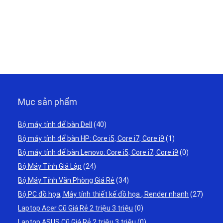
Mục sản phẩm
Bộ máy tính để bàn Dell
(40)
Bộ máy tính để bàn HP: Core i5, Core i7, Core i9
(1)
Bộ máy tính để bàn Lenovo: Core i5, Core i7, Core i9
(0)
Bộ Máy Tính Giả Lập
(24)
Bộ Máy Tính Văn Phòng Giá Rẻ
(34)
Bộ PC đồ họa, Máy tính thiết kế đồ họa , Render nhanh
(27)
Laptop Acer Cũ Giá Rẻ 2 triệu 3 triệu
(0)
Laptop ASUS Cũ Giá Rẻ 2 triệu 3 triệu
(0)