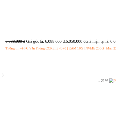
6.088.000
₫
Giá gốc là: 6.088.000 ₫.
6.050.000
₫
Giá hiện tại là: 6.
Thông tin về PC Văn Phòng CORE I5 4570 | RAM 16G | NVME 256G | Màn 22
- 21%