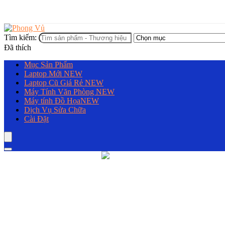
Tìm kiếm:
Đã thích
Mục Sản Phẩm
Laptop Mới
NEW
Laptop Cũ Giá Rẻ
NEW
Máy Tính Văn Phòng
NEW
Máy tính Đồ Họa
NEW
Dịch Vụ Sửa Chữa
Cài Đặt