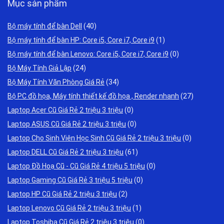
Mục sản phẩm
Bộ máy tính để bàn Dell
(40)
Bộ máy tính để bàn HP: Core i5, Core i7, Core i9
(1)
Bộ máy tính để bàn Lenovo: Core i5, Core i7, Core i9
(0)
Bộ Máy Tính Giả Lập
(24)
Bộ Máy Tính Văn Phòng Giá Rẻ
(34)
Bộ PC đồ họa, Máy tính thiết kế đồ họa , Render nhanh
(27)
Laptop Acer Cũ Giá Rẻ 2 triệu 3 triệu
(0)
Laptop ASUS Cũ Giá Rẻ 2 triệu 3 triệu
(0)
Laptop Cho Sinh Viên Học Sinh Cũ Giá Rẻ 2 triệu 3 triệu
(0)
Laptop DELL Cũ Giá Rẻ 2 triệu 3 triệu
(61)
Laptop Đồ Hoạ Cũ - Cũ Giá Rẻ 4 triệu 5 triệu
(0)
Laptop Gaming Cũ Giá Rẻ 3 triệu 5 triệu
(0)
Laptop HP Cũ Giá Rẻ 2 triệu 3 triệu
(2)
Laptop Lenovo Cũ Giá Rẻ 2 triệu 3 triệu
(1)
Laptop Toshiba Cũ Giá Rẻ 2 triệu 3 triệu
(0)