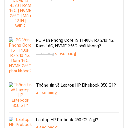
gốc
hiện
là:
tại
6.088.000 ₫.
là:
6.050.000 ₫.
PC Văn Phòng Core I5 11400F, R7 240 4G,
Ram 16G, NVME 256G phải không?
Giá
Giá
9.050.000
₫
11.479.000
₫
gốc
hiện
là:
tại
11.479.000 ₫.
là:
9.050.000 ₫.
Thông tin về Laptop HP Elitebook 850 G1?
4.850.000
₫
Laptop HP Probook 450 G2 là gì?
4.500.000
₫