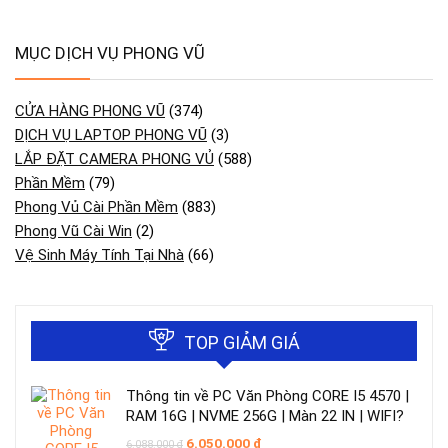
MỤC DỊCH VỤ PHONG VŨ
CỬA HÀNG PHONG VŨ
(374)
DỊCH VỤ LAPTOP PHONG VŨ
(3)
LẮP ĐẶT CAMERA PHONG VỦ
(588)
Phần Mềm
(79)
Phong Vủ Cài Phần Mềm
(883)
Phong Vũ Cài Win
(2)
Vệ Sinh Máy Tính Tại Nhà
(66)
TOP GIẢM GIÁ
Thông tin về PC Văn Phòng CORE I5 4570 |
RAM 16G | NVME 256G | Màn 22 IN | WIFI?
Giá
Giá
6.050.000
₫
6.088.000
₫