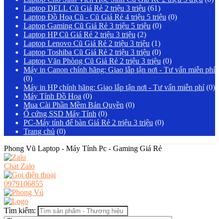
Laptop DELL Cũ Giá Rẻ 2 triệu 3 triệu
(61)
Laptop Đồ Hoạ Cũ - Cũ Giá Rẻ 4 triệu 5 triệu
(0)
Laptop Gaming Cũ Giá Rẻ 3 triệu 5 triệu
(0)
Laptop HP Cũ Giá Rẻ 2 triệu 3 triệu
(2)
Laptop Lenovo Cũ Giá Rẻ 2 triệu 3 triệu
(1)
Laptop Toshiba Cũ Giá Rẻ 2 triệu 3 triệu
(0)
Laptop Văn Phòng Cũ Giá Rẻ 2 triệu 3 triệu
(0)
Máy in Canon chính hãng: Giao lắp tận nơi - Tư vấn miễn phí
(0)
Máy in HP chính hãng: Giao lắp tận nơi - Tư vấn miễn phí
(0)
Máy Tính Đồ Họa
(0)
Mua Cài Phần Mềm Bản Quyền
(0)
Ổ cứng SSD Máy Tính
(0)
PC-Máy tính để bàn Giá Rẻ 2 triệu 3 triệu
(0)
Trang chủ
(0)
Phong Vũ Laptop - Máy Tính Pc - Gaming Giá Rẻ
Chat Zalo
0979106855
Tìm kiếm: