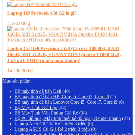
Laptop HP Probook 450 G2 là gì?
4.500.000
₫
Laptop Cũ Dell Precision 7550 (Core i7-10850H, RAM
16GB, SSD 512GB, VGA NVIDIA Quadro T1000 4GB,
15.6 inch FHD) có nên mua không?
14.200.000
₫
Mục sản phẩm
Bộ máy tính để bàn Dell
(40)
Bộ máy tính để bàn HP: Core i5, Core i7, Core i9
(1)
Bộ máy tính để bàn Lenovo: Core i5, Core i7, Core i9
(0)
Bộ Máy Tính Giả Lập
(24)
Bộ Máy Tính Văn Phòng Giá Rẻ
(34)
Bộ PC đồ họa, Máy tính thiết kế đồ họa , Render nhanh
(27)
Laptop Acer Cũ Giá Rẻ 2 triệu 3 triệu
(0)
Laptop ASUS Cũ Giá Rẻ 2 triệu 3 triệu
(0)
Laptop Cho Sinh Viên Học Sinh Cũ Giá Rẻ 2 triệu 3 triệu
(0)