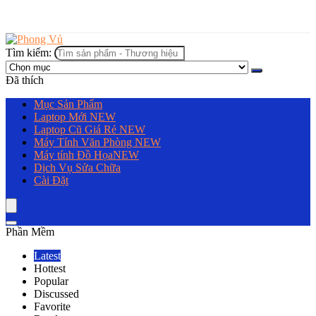
Tìm kiếm:
Đã thích
Mục Sản Phẩm
Laptop Mới
NEW
Laptop Cũ Giá Rẻ
NEW
Máy Tính Văn Phòng
NEW
Máy tính Đồ Họa
NEW
Dịch Vụ Sửa Chữa
Cài Đặt
Phần Mềm
Latest
Hottest
Popular
Discussed
Favorite