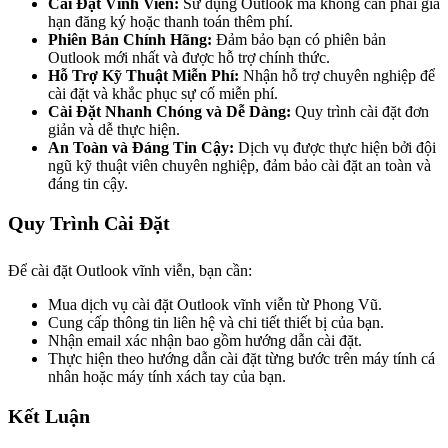
Cài Đặt Vĩnh Viễn:
Sử dụng Outlook mà không cần phải gia
hạn đăng ký hoặc thanh toán thêm phí.
Phiên Bản Chính Hãng:
Đảm bảo bạn có phiên bản
Outlook mới nhất và được hỗ trợ chính thức.
Hỗ Trợ Kỹ Thuật Miễn Phí:
Nhận hỗ trợ chuyên nghiệp để
cài đặt và khắc phục sự cố miễn phí.
Cài Đặt Nhanh Chóng và Dễ Dàng:
Quy trình cài đặt đơn
giản và dễ thực hiện.
An Toàn và Đáng Tin Cậy:
Dịch vụ được thực hiện bởi đội
ngũ kỹ thuật viên chuyên nghiệp, đảm bảo cài đặt an toàn và
đáng tin cậy.
Quy Trình Cài Đặt
Để cài đặt Outlook vĩnh viễn, bạn cần:
Mua dịch vụ cài đặt Outlook vĩnh viễn từ Phong Vũ.
Cung cấp thông tin liên hệ và chi tiết thiết bị của bạn.
Nhận email xác nhận bao gồm hướng dẫn cài đặt.
Thực hiện theo hướng dẫn cài đặt từng bước trên máy tính cá
nhân hoặc máy tính xách tay của bạn.
Kết Luận