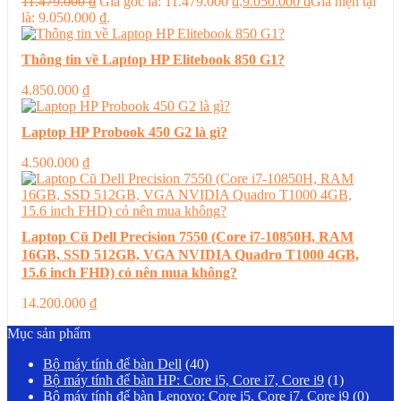
11.479.000
₫
Giá gốc là: 11.479.000 ₫.
9.050.000
₫
Giá hiện tại
là: 9.050.000 ₫.
Thông tin về Laptop HP Elitebook 850 G1?
4.850.000
₫
Laptop HP Probook 450 G2 là gì?
4.500.000
₫
Laptop Cũ Dell Precision 7550 (Core i7-10850H, RAM
16GB, SSD 512GB, VGA NVIDIA Quadro T1000 4GB,
15.6 inch FHD) có nên mua không?
14.200.000
₫
Mục sản phẩm
Bộ máy tính để bàn Dell
(40)
Bộ máy tính để bàn HP: Core i5, Core i7, Core i9
(1)
Bộ máy tính để bàn Lenovo: Core i5, Core i7, Core i9
(0)