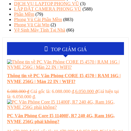
DỊCH VỤ LAPTOP PHONG VŨ
(3)
LẮP ĐẶT CAMERA PHONG VỦ
(588)
Phần Mềm
(79)
Phong Vủ Cài Phần Mềm
(883)
Phong Vũ Cài Win
(2)
Vệ Sinh Máy Tính Tại Nhà
(66)
TOP GIẢM GIÁ
Thông tin về PC Văn Phòng CORE I5 4570 | RAM 16G |
NVME 256G | Màn 22 IN | WIFI?
6.088.000
₫
Giá gốc là: 6.088.000 ₫.
6.050.000
₫
Giá hiện tại
là: 6.050.000 ₫.
PC Văn Phòng Core I5 11400F, R7 240 4G, Ram 16G,
NVME 256G phải không?