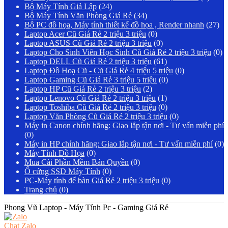
Bộ Máy Tính Giả Lập
(24)
Bộ Máy Tính Văn Phòng Giá Rẻ
(34)
Bộ PC đồ họa, Máy tính thiết kế đồ họa , Render nhanh
(27)
Laptop Acer Cũ Giá Rẻ 2 triệu 3 triệu
(0)
Laptop ASUS Cũ Giá Rẻ 2 triệu 3 triệu
(0)
Laptop Cho Sinh Viên Học Sinh Cũ Giá Rẻ 2 triệu 3 triệu
(0)
Laptop DELL Cũ Giá Rẻ 2 triệu 3 triệu
(61)
Laptop Đồ Hoạ Cũ - Cũ Giá Rẻ 4 triệu 5 triệu
(0)
Laptop Gaming Cũ Giá Rẻ 3 triệu 5 triệu
(0)
Laptop HP Cũ Giá Rẻ 2 triệu 3 triệu
(2)
Laptop Lenovo Cũ Giá Rẻ 2 triệu 3 triệu
(1)
Laptop Toshiba Cũ Giá Rẻ 2 triệu 3 triệu
(0)
Laptop Văn Phòng Cũ Giá Rẻ 2 triệu 3 triệu
(0)
Máy in Canon chính hãng: Giao lắp tận nơi - Tư vấn miễn phí
(0)
Máy in HP chính hãng: Giao lắp tận nơi - Tư vấn miễn phí
(0)
Máy Tính Đồ Họa
(0)
Mua Cài Phần Mềm Bản Quyền
(0)
Ổ cứng SSD Máy Tính
(0)
PC-Máy tính để bàn Giá Rẻ 2 triệu 3 triệu
(0)
Trang chủ
(0)
Phong Vũ Laptop - Máy Tính Pc - Gaming Giá Rẻ
Chat Zalo