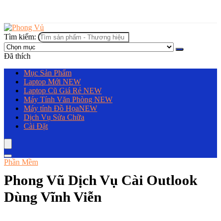
Tìm kiếm:
Đã thích
Mục Sản Phẩm
Laptop Mới
NEW
Laptop Cũ Giá Rẻ
NEW
Máy Tính Văn Phòng
NEW
Máy tính Đồ Họa
NEW
Dịch Vụ Sửa Chữa
Cài Đặt
Phần Mềm
Phong Vũ Dịch Vụ Cài Outlook
Dùng Vĩnh Viễn