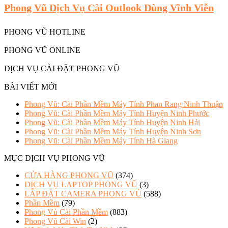
Phong Vũ Dịch Vụ Cài Outlook Dùng Vĩnh Viễn
PHONG VŨ HOTLINE
PHONG VŨ ONLINE
DỊCH VỤ CÀI ĐẶT PHONG VŨ
BÀI VIẾT MỚI
Phong Vũ: Cài Phần Mềm Máy Tính Phan Rang Ninh Thuận
Phong Vũ: Cài Phần Mềm Máy Tính Huyện Ninh Phước
Phong Vũ: Cài Phần Mềm Máy Tính Huyện Ninh Hải
Phong Vũ: Cài Phần Mềm Máy Tính Huyện Ninh Sơn
Phong Vũ: Cài Phần Mềm Máy Tính Hà Giang
MỤC DỊCH VỤ PHONG VŨ
CỬA HÀNG PHONG VŨ
(374)
DỊCH VỤ LAPTOP PHONG VŨ
(3)
LẮP ĐẶT CAMERA PHONG VỦ
(588)
Phần Mềm
(79)
Phong Vủ Cài Phần Mềm
(883)
Phong Vũ Cài Win
(2)