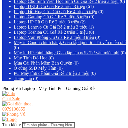
Laptop Cho Sinh Viên Học Sinh Cũ Giá Rẻ 2 triệu 3 triệu
(0)
Laptop DELL Cũ Giá Rẻ 2 triệu 3 triệu
(61)
Laptop Đồ Hoạ Cũ - Cũ Giá Rẻ 4 triệu 5 triệu
(0)
Laptop Gaming Cũ Giá Rẻ 3 triệu 5 triệu
(0)
Laptop HP Cũ Giá Rẻ 2 triệu 3 triệu
(2)
Laptop Lenovo Cũ Giá Rẻ 2 triệu 3 triệu
(1)
Laptop Toshiba Cũ Giá Rẻ 2 triệu 3 triệu
(0)
Laptop Văn Phòng Cũ Giá Rẻ 2 triệu 3 triệu
(0)
Máy in Canon chính hãng: Giao lắp tận nơi - Tư vấn miễn phí
(0)
Máy in HP chính hãng: Giao lắp tận nơi - Tư vấn miễn phí
(0)
Máy Tính Đồ Họa
(0)
Mua Cài Phần Mềm Bản Quyền
(0)
Ổ cứng SSD Máy Tính
(0)
PC-Máy tính để bàn Giá Rẻ 2 triệu 3 triệu
(0)
Trang chủ
(0)
Phong Vũ Laptop - Máy Tính Pc - Gaming Giá Rẻ
Chat Zalo
0979106855
Tìm kiếm: