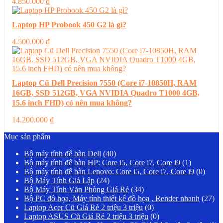
4.850.000
₫
Laptop HP Probook 450 G2 là gì?
4.500.000
₫
Laptop Cũ Dell Precision 7550 (Core i7-10850H, RAM
16GB, SSD 512GB, VGA NVIDIA Quadro T1000 4GB,
15.6 inch FHD) có nên mua không?
14.200.000
₫
Mục sản phẩm
Bộ máy tính để bàn Dell
(40)
Bộ máy tính để bàn HP: Core i5, Core i7, Core i9
(1)
Bộ máy tính để bàn Lenovo: Core i5, Core i7, Core i9
(0)
Bộ Máy Tính Giả Lập
(24)
Bộ Máy Tính Văn Phòng Giá Rẻ
(34)
Bộ PC đồ họa, Máy tính thiết kế đồ họa , Render nhanh
(27)
Laptop Acer Cũ Giá Rẻ 2 triệu 3 triệu
(0)
Laptop ASUS Cũ Giá Rẻ 2 triệu 3 triệu
(0)