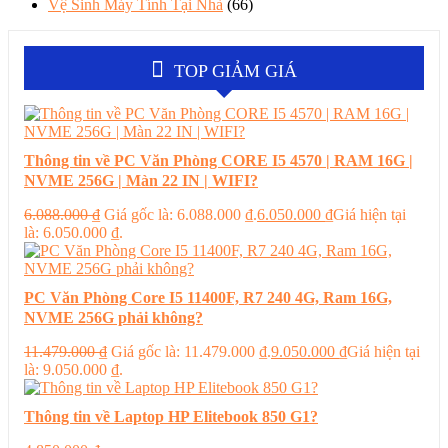
Vệ Sinh Máy Tính Tại Nhà
(66)
TOP GIẢM GIÁ
Thông tin về PC Văn Phòng CORE I5 4570 | RAM 16G |
NVME 256G | Màn 22 IN | WIFI?
6.088.000
₫
Giá gốc là: 6.088.000 ₫.
6.050.000
₫
Giá hiện tại
là: 6.050.000 ₫.
PC Văn Phòng Core I5 11400F, R7 240 4G, Ram 16G,
NVME 256G phải không?
11.479.000
₫
Giá gốc là: 11.479.000 ₫.
9.050.000
₫
Giá hiện tại
là: 9.050.000 ₫.
Thông tin về Laptop HP Elitebook 850 G1?