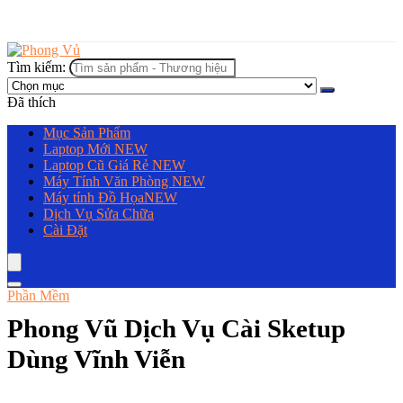
Tìm kiếm:
Đã thích
Mục Sản Phẩm
Laptop Mới
NEW
Laptop Cũ Giá Rẻ
NEW
Máy Tính Văn Phòng
NEW
Máy tính Đồ Họa
NEW
Dịch Vụ Sửa Chữa
Cài Đặt
Phần Mềm
Phong Vũ Dịch Vụ Cài Sketup
Dùng Vĩnh Viễn