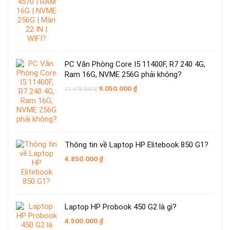
là:
tại
6.088.000 ₫.
là:
6.050.000 ₫.
PC Văn Phòng Core I5 11400F, R7 240 4G,
Ram 16G, NVME 256G phải không?
Giá
Giá
9.050.000
₫
11.479.000
₫
gốc
hiện
là:
tại
11.479.000 ₫.
là:
9.050.000 ₫.
Thông tin về Laptop HP Elitebook 850 G1?
4.850.000
₫
Laptop HP Probook 450 G2 là gì?
4.500.000
₫