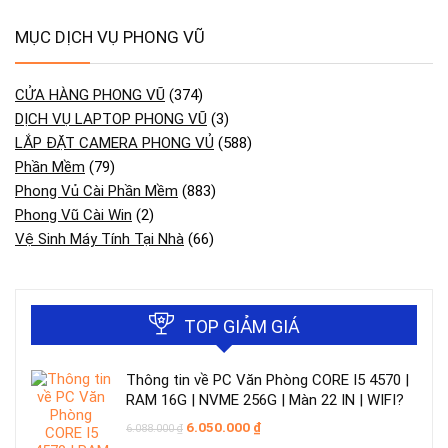
MỤC DỊCH VỤ PHONG VŨ
CỬA HÀNG PHONG VŨ
(374)
DỊCH VỤ LAPTOP PHONG VŨ
(3)
LẮP ĐẶT CAMERA PHONG VỦ
(588)
Phần Mềm
(79)
Phong Vủ Cài Phần Mềm
(883)
Phong Vũ Cài Win
(2)
Vệ Sinh Máy Tính Tại Nhà
(66)
TOP GIẢM GIÁ
Thông tin về PC Văn Phòng CORE I5 4570 |
RAM 16G | NVME 256G | Màn 22 IN | WIFI?
Giá
Giá
6.050.000
₫
6.088.000
₫
gốc
hiện