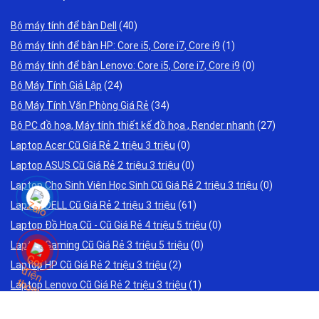
Bộ máy tính để bàn Dell
(40)
Bộ máy tính để bàn HP: Core i5, Core i7, Core i9
(1)
Bộ máy tính để bàn Lenovo: Core i5, Core i7, Core i9
(0)
Bộ Máy Tính Giả Lập
(24)
Bộ Máy Tính Văn Phòng Giá Rẻ
(34)
Bộ PC đồ họa, Máy tính thiết kế đồ họa , Render nhanh
(27)
Laptop Acer Cũ Giá Rẻ 2 triệu 3 triệu
(0)
Laptop ASUS Cũ Giá Rẻ 2 triệu 3 triệu
(0)
Laptop Cho Sinh Viên Học Sinh Cũ Giá Rẻ 2 triệu 3 triệu
(0)
Laptop DELL Cũ Giá Rẻ 2 triệu 3 triệu
(61)
Laptop Đồ Hoạ Cũ - Cũ Giá Rẻ 4 triệu 5 triệu
(0)
Laptop Gaming Cũ Giá Rẻ 3 triệu 5 triệu
(0)
Laptop HP Cũ Giá Rẻ 2 triệu 3 triệu
(2)
Laptop Lenovo Cũ Giá Rẻ 2 triệu 3 triệu
(1)
Laptop Toshiba Cũ Giá Rẻ 2 triệu 3 triệu
(0)