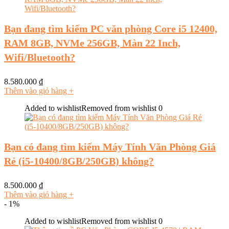
Bạn đang tìm kiếm PC văn phòng Core i5 12400,
RAM 8GB, NVMe 256GB, Màn 22 Inch,
Wifi/Bluetooth?
8.580.000
₫
Thêm vào giỏ hàng
+
Added to wishlist
Removed from wishlist
0
Bạn có đang tìm kiếm Máy Tính Văn Phòng Giá
Rẻ (i5-10400/8GB/250GB) không?
8.500.000
₫
Thêm vào giỏ hàng
+
- 1%
Added to wishlist
Removed from wishlist
0