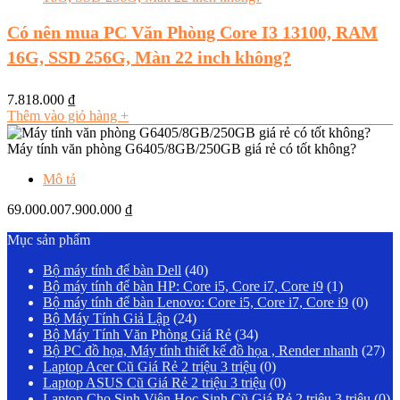
Có nên mua PC Văn Phòng Core I3 13100, RAM
16G, SSD 256G, Màn 22 inch không?
7.818.000
₫
Thêm vào giỏ hàng
+
Máy tính văn phòng G6405/8GB/250GB giá rẻ có tốt không?
Mô tả
69.000.007.900.000
₫
Mục sản phẩm
Bộ máy tính để bàn Dell
(40)
Bộ máy tính để bàn HP: Core i5, Core i7, Core i9
(1)
Bộ máy tính để bàn Lenovo: Core i5, Core i7, Core i9
(0)
Bộ Máy Tính Giả Lập
(24)
Bộ Máy Tính Văn Phòng Giá Rẻ
(34)
Bộ PC đồ họa, Máy tính thiết kế đồ họa , Render nhanh
(27)
Laptop Acer Cũ Giá Rẻ 2 triệu 3 triệu
(0)
Laptop ASUS Cũ Giá Rẻ 2 triệu 3 triệu
(0)
Laptop Cho Sinh Viên Học Sinh Cũ Giá Rẻ 2 triệu 3 triệu
(0)