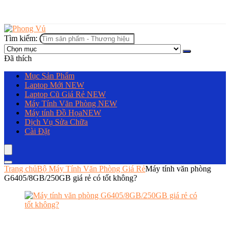
Tìm kiếm:
Đã thích
Mục Sản Phẩm
Laptop Mới
NEW
Laptop Cũ Giá Rẻ
NEW
Máy Tính Văn Phòng
NEW
Máy tính Đồ Họa
NEW
Dịch Vụ Sửa Chữa
Cài Đặt
Trang chủ
Bộ Máy Tính Văn Phòng Giá Rẻ
Máy tính văn phòng
G6405/8GB/250GB giá rẻ có tốt không?