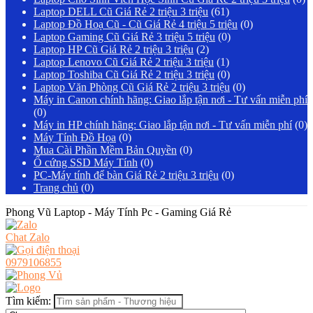
Laptop DELL Cũ Giá Rẻ 2 triệu 3 triệu
(61)
Laptop Đồ Hoạ Cũ - Cũ Giá Rẻ 4 triệu 5 triệu
(0)
Laptop Gaming Cũ Giá Rẻ 3 triệu 5 triệu
(0)
Laptop HP Cũ Giá Rẻ 2 triệu 3 triệu
(2)
Laptop Lenovo Cũ Giá Rẻ 2 triệu 3 triệu
(1)
Laptop Toshiba Cũ Giá Rẻ 2 triệu 3 triệu
(0)
Laptop Văn Phòng Cũ Giá Rẻ 2 triệu 3 triệu
(0)
Máy in Canon chính hãng: Giao lắp tận nơi - Tư vấn miễn phí
(0)
Máy in HP chính hãng: Giao lắp tận nơi - Tư vấn miễn phí
(0)
Máy Tính Đồ Họa
(0)
Mua Cài Phần Mềm Bản Quyền
(0)
Ổ cứng SSD Máy Tính
(0)
PC-Máy tính để bàn Giá Rẻ 2 triệu 3 triệu
(0)
Trang chủ
(0)
Phong Vũ Laptop - Máy Tính Pc - Gaming Giá Rẻ
Chat Zalo
0979106855
Tìm kiếm: