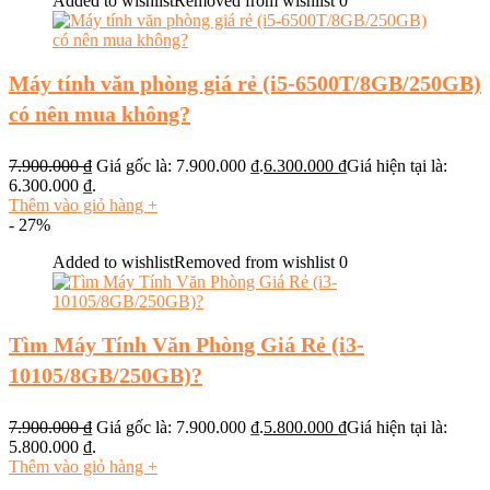
Added to wishlist
Removed from wishlist
0
Máy tính văn phòng giá rẻ (i5-6500T/8GB/250GB)
có nên mua không?
7.900.000
₫
Giá gốc là: 7.900.000 ₫.
6.300.000
₫
Giá hiện tại là:
6.300.000 ₫.
Thêm vào giỏ hàng
+
- 27%
Added to wishlist
Removed from wishlist
0
Tìm Máy Tính Văn Phòng Giá Rẻ (i3-
10105/8GB/250GB)?
7.900.000
₫
Giá gốc là: 7.900.000 ₫.
5.800.000
₫
Giá hiện tại là:
5.800.000 ₫.
Thêm vào giỏ hàng
+