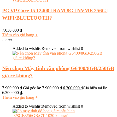
PC VP Core I5 12400 | RAM 8G | NVME 256G |
WIFI/BLUETOOTH?
7.030.000
₫
Thêm vào giỏ hàng
+
- 20%
Added to wishlist
Removed from wishlist
0
Nên chọn Máy tính văn phòng G6400/8GB/250GB
giá rẻ không?
7.900.000
₫
Giá gốc là: 7.900.000 ₫.
6.300.000
₫
Giá hiện tại là:
6.300.000 ₫.
Thêm vào giỏ hàng
+
Added to wishlist
Removed from wishlist
0