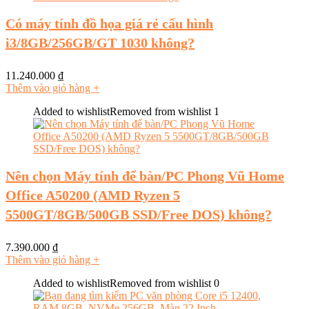
Có máy tính đồ họa giá rẻ cấu hình
i3/8GB/256GB/GT 1030 không?
11.240.000
₫
Thêm vào giỏ hàng
+
Added to wishlist
Removed from wishlist
1
Nên chọn Máy tính để bàn/PC Phong Vũ Home
Office A50200 (AMD Ryzen 5
5500GT/8GB/500GB SSD/Free DOS) không?
7.390.000
₫
Thêm vào giỏ hàng
+
Added to wishlist
Removed from wishlist
0