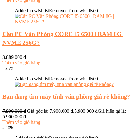
Thêm vào giỏ hàng
+
Added to wishlist
Removed from wishlist
0
Cần PC Văn Phòng CORE I5 6500 | RAM 8G |
NVME 256G?
3.889.000
₫
Thêm vào giỏ hàng
+
- 25%
Added to wishlist
Removed from wishlist
0
Bạn đang tìm máy tính văn phòng giá rẻ không?
7.900.000
₫
Giá gốc là: 7.900.000 ₫.
5.900.000
₫
Giá hiện tại là:
5.900.000 ₫.
Thêm vào giỏ hàng
+
- 20%