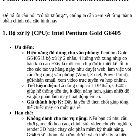
Để trả lời câu hỏi “có tốt không?”, chúng ta cần xem xét từng thành
phần chính của cấu hình này:
1. Bộ xử lý (CPU): Intel Pentium Gold G6405
Ưu điểm:
Hiệu năng đủ dùng cho văn phòng:
Pentium Gold
G6405 là bộ xử lý 2 nhân, 4 luồng với xung nhịp cơ
bản khá cao. Đây là một con chip được thiết kế tối ưu
cho các tác vụ hàng ngày như duyệt web, làm việc với
các ứng dụng văn phòng (Word, Excel, PowerPoint),
gửi/nhận email, xem video trực tuyến và họp online.
Tiết kiệm điện:
Là dòng chip có TDP thấp, G6405
giúp hệ thống tiêu thụ ít điện năng hơn, giảm nhiệt độ
và góp phần làm máy hoạt động êm ái.
Giá thành hợp lý:
Đây là yếu tố then chốt giúp tổng
thể chiếc máy có mức giá rẻ.
Hạn chế:
Không dành cho tác vụ nặng:
Nếu bạn có nhu cầu
chơi game đồ họa cao, chỉnh sửa video chuyên nghiệp,
render 3D hoặc chạy các phần mềm kỹ thuật nặng,
G6405 sẽ không đáp ứng được và có thể gây ra hiện