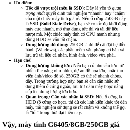
Ưu điểm:
Tốc độ vượt trội (nếu là SSD):
Đây là yếu tố
quan
trọng nhất
quyết định trải nghiệm “nhanh” hay “chậm”
của một chiếc máy tính giá rẻ. Nếu ổ cứng 250GB này
là
SSD (Solid State Drive)
, bạn sẽ có tốc độ khởi động
máy cực nhanh, mở ứng dụng tức thì và tải dữ liệu
mượt mà. Một chiếc máy tính có CPU mạnh nhưng
dùng HDD sẽ vẫn rất chậm.
Dung lượng đủ dùng:
250GB là đủ để cài đặt hệ điều
hành (Windows), các phần mềm văn phòng cơ bản và
lưu trữ tài liệu cá nhân, hình ảnh, video vừa phải.
Hạn chế:
Dung lượng không lớn:
Nếu bạn có nhu cầu lưu trữ
nhiều file nặng như phim, dự án đồ họa lớn, hoặc thư
viện ảnh/video đồ sộ, 250GB có thể sẽ nhanh chóng
đầy. Trong trường hợp này, bạn sẽ cần cân nhắc sử
dụng thêm ổ cứng ngoài, lưu trữ đám mây hoặc nâng
cấp lên dung lượng lớn hơn.
Quan trọng: Cần xác nhận là SSD:
Nếu ổ cứng là
HDD (ổ cứng cơ học), thì dù các linh kiện khác tốt đến
mấy, trải nghiệm sử dụng sẽ rất chậm và không thể gọi
là “tốt” trong thời đại hiện nay.
Vậy, máy tính G6405/8GB/250GB giá