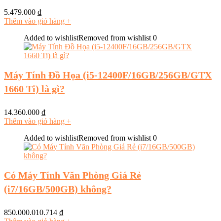
5.479.000
₫
Thêm vào giỏ hàng
+
Added to wishlist
Removed from wishlist
0
Máy Tính Đồ Họa (i5-12400F/16GB/256GB/GTX
1660 Ti) là gì?
14.360.000
₫
Thêm vào giỏ hàng
+
Added to wishlist
Removed from wishlist
0
Có Máy Tính Văn Phòng Giá Rẻ
(i7/16GB/500GB) không?
850.000.010.714
₫