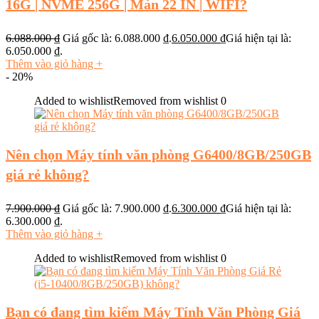
16G | NVME 256G | Màn 22 IN | WIFI?
6.088.000
₫
Giá gốc là: 6.088.000 ₫.
6.050.000
₫
Giá hiện tại là:
6.050.000 ₫.
Thêm vào giỏ hàng
+
- 20%
Added to wishlist
Removed from wishlist
0
Nên chọn Máy tính văn phòng G6400/8GB/250GB
giá rẻ không?
7.900.000
₫
Giá gốc là: 7.900.000 ₫.
6.300.000
₫
Giá hiện tại là:
6.300.000 ₫.
Thêm vào giỏ hàng
+
Added to wishlist
Removed from wishlist
0
Bạn có đang tìm kiếm Máy Tính Văn Phòng Giá