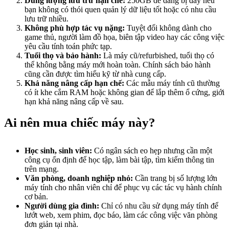
Dung lượng lưu trữ hạn chế:
250GB dễ dàng bị đầy nếu
bạn không có thói quen quản lý dữ liệu tốt hoặc có nhu cầu
lưu trữ nhiều.
Không phù hợp tác vụ nặng:
Tuyệt đối không dành cho
game thủ, người làm đồ họa, biên tập video hay các công việc
yêu cầu tính toán phức tạp.
Tuổi thọ và bảo hành:
Là máy cũ/refurbished, tuổi thọ có
thể không bằng máy mới hoàn toàn. Chính sách bảo hành
cũng cần được tìm hiểu kỹ từ nhà cung cấp.
Khả năng nâng cấp hạn chế:
Các mẫu máy tính cũ thường
có ít khe cắm RAM hoặc không gian để lắp thêm ổ cứng, giới
hạn khả năng nâng cấp về sau.
Ai nên mua chiếc máy này?
Học sinh, sinh viên:
Có ngân sách eo hẹp nhưng cần một
công cụ ổn định để học tập, làm bài tập, tìm kiếm thông tin
trên mạng.
Văn phòng, doanh nghiệp nhỏ:
Cần trang bị số lượng lớn
máy tính cho nhân viên chỉ để phục vụ các tác vụ hành chính
cơ bản.
Người dùng gia đình:
Chỉ có nhu cầu sử dụng máy tính để
lướt web, xem phim, đọc báo, làm các công việc văn phòng
đơn giản tại nhà.