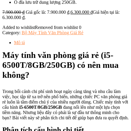
Ổ đĩa lưu trữ dung lượng 250GB.
7.900.000
₫
Giá gốc là: 7.900.000 ₫.
6.300.000
₫
Giá hiện tại là:
6.300.000 ₫.
Added to wishlist
Removed from wishlist
0
Category:
Bộ Máy Tính Văn Phòng Giá Rẻ
Mô tả
Máy tính văn phòng giá rẻ (i5-
6500T/8GB/250GB) có nên mua
không?
Trong bối cảnh chi phí sinh hoạt ngày càng tăng và nhu cầu làm
việc, học tập từ xa trở nên phổ biến, những chiếc PC văn phòng giá
rẻ luôn là tâm điểm chú ý của nhiều người dùng. Chiếc máy tính với
cấu hình
i5-6500T/8GB/250GB
đang nổi lên như một lựa chọn
tiềm năng. Nhưng liệu đây có phải là sự đầu tư thông minh cho
bạn? Bài viết này sẽ phân tích chi tiết để giúp bạn đưa ra quyết định.
Phân tích cấu hình chi tiết