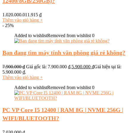
12400/8GB/250GB)?
1.020.000.011.915
₫
Thêm vào giỏ hàng
+
- 25%
Added to wishlist
Removed from wishlist
0
Bạn đang tìm máy tính văn phòng giá rẻ không?
7.900.000
₫
Giá gốc là: 7.900.000 ₫.
5.900.000
₫
Giá hiện tại là:
5.900.000 ₫.
Thêm vào giỏ hàng
+
Added to wishlist
Removed from wishlist
0
PC VP Core I5 12400 | RAM 8G | NVME 256G |
WIFI/BLUETOOTH?
7.030.000
₫