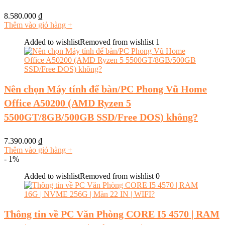
8.580.000
₫
Thêm vào giỏ hàng
+
Added to wishlist
Removed from wishlist
1
Nên chọn Máy tính để bàn/PC Phong Vũ Home
Office A50200 (AMD Ryzen 5
5500GT/8GB/500GB SSD/Free DOS) không?
7.390.000
₫
Thêm vào giỏ hàng
+
- 1%
Added to wishlist
Removed from wishlist
0
Thông tin về PC Văn Phòng CORE I5 4570 | RAM