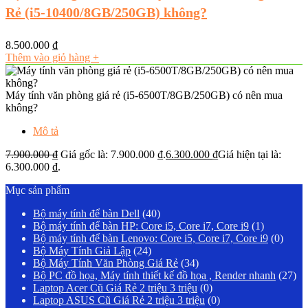
Rẻ (i5-10400/8GB/250GB) không?
8.500.000
₫
Thêm vào giỏ hàng
+
Máy tính văn phòng giá rẻ (i5-6500T/8GB/250GB) có nên mua
không?
Mô tả
7.900.000
₫
Giá gốc là: 7.900.000 ₫.
6.300.000
₫
Giá hiện tại là:
6.300.000 ₫.
Mục sản phẩm
Bộ máy tính để bàn Dell
(40)
Bộ máy tính để bàn HP: Core i5, Core i7, Core i9
(1)
Bộ máy tính để bàn Lenovo: Core i5, Core i7, Core i9
(0)
Bộ Máy Tính Giả Lập
(24)
Bộ Máy Tính Văn Phòng Giá Rẻ
(34)
Bộ PC đồ họa, Máy tính thiết kế đồ họa , Render nhanh
(27)
Laptop Acer Cũ Giá Rẻ 2 triệu 3 triệu
(0)
Laptop ASUS Cũ Giá Rẻ 2 triệu 3 triệu
(0)