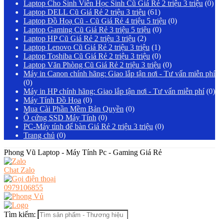
Laptop Cho Sinh Viên Học Sinh Cũ Giá Rẻ 2 triệu 3 triệu
(0)
Laptop DELL Cũ Giá Rẻ 2 triệu 3 triệu
(61)
Laptop Đồ Hoạ Cũ - Cũ Giá Rẻ 4 triệu 5 triệu
(0)
Laptop Gaming Cũ Giá Rẻ 3 triệu 5 triệu
(0)
Laptop HP Cũ Giá Rẻ 2 triệu 3 triệu
(2)
Laptop Lenovo Cũ Giá Rẻ 2 triệu 3 triệu
(1)
Laptop Toshiba Cũ Giá Rẻ 2 triệu 3 triệu
(0)
Laptop Văn Phòng Cũ Giá Rẻ 2 triệu 3 triệu
(0)
Máy in Canon chính hãng: Giao lắp tận nơi - Tư vấn miễn phí
(0)
Máy in HP chính hãng: Giao lắp tận nơi - Tư vấn miễn phí
(0)
Máy Tính Đồ Họa
(0)
Mua Cài Phần Mềm Bản Quyền
(0)
Ổ cứng SSD Máy Tính
(0)
PC-Máy tính để bàn Giá Rẻ 2 triệu 3 triệu
(0)
Trang chủ
(0)
Phong Vũ Laptop - Máy Tính Pc - Gaming Giá Rẻ
Chat Zalo
0979106855
Tìm kiếm: