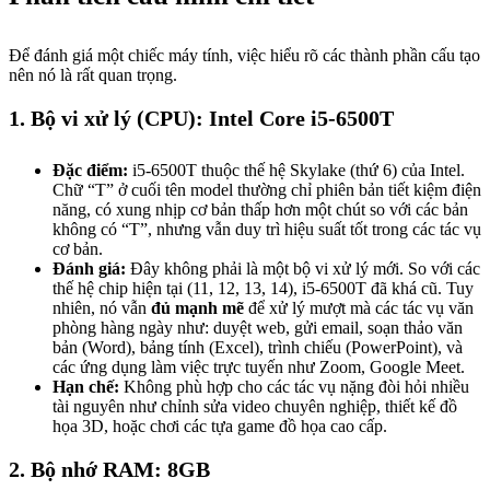
Để đánh giá một chiếc máy tính, việc hiểu rõ các thành phần cấu tạo
nên nó là rất quan trọng.
1. Bộ vi xử lý (CPU): Intel Core i5-6500T
Đặc điểm:
i5-6500T thuộc thế hệ Skylake (thứ 6) của Intel.
Chữ “T” ở cuối tên model thường chỉ phiên bản tiết kiệm điện
năng, có xung nhịp cơ bản thấp hơn một chút so với các bản
không có “T”, nhưng vẫn duy trì hiệu suất tốt trong các tác vụ
cơ bản.
Đánh giá:
Đây không phải là một bộ vi xử lý mới. So với các
thế hệ chip hiện tại (11, 12, 13, 14), i5-6500T đã khá cũ. Tuy
nhiên, nó vẫn
đủ mạnh mẽ
để xử lý mượt mà các tác vụ văn
phòng hàng ngày như: duyệt web, gửi email, soạn thảo văn
bản (Word), bảng tính (Excel), trình chiếu (PowerPoint), và
các ứng dụng làm việc trực tuyến như Zoom, Google Meet.
Hạn chế:
Không phù hợp cho các tác vụ nặng đòi hỏi nhiều
tài nguyên như chỉnh sửa video chuyên nghiệp, thiết kế đồ
họa 3D, hoặc chơi các tựa game đồ họa cao cấp.
2. Bộ nhớ RAM: 8GB