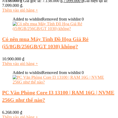
7.138.000
₫
Giá gốc là: 7.138.000 ₫.
7.099.000
₫
Giá hiện tại là:
7.099.000 ₫.
Thêm vào giỏ hàng
+
Added to wishlist
Removed from wishlist
0
Có nên mua Máy Tính Đồ Họa Giá Rẻ
(i5/8GB/256GB/GT 1030) không?
10.900.000
₫
Thêm vào giỏ hàng
+
Added to wishlist
Removed from wishlist
0
PC Văn Phòng Core I3 13100 | RAM 16G | NVME
256G như thế nào?
6.268.000
₫
Thêm vào giỏ hàng
+