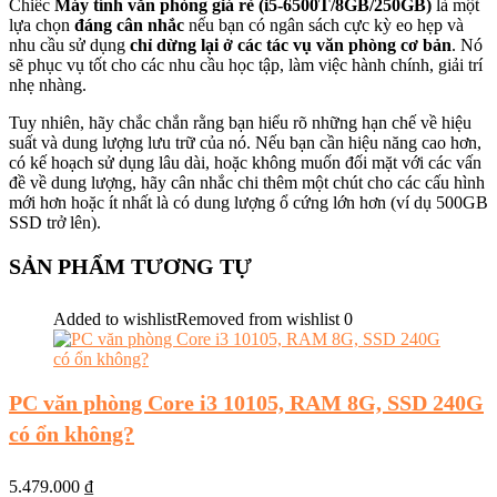
Chiếc
Máy tính văn phòng giá rẻ (i5-6500T/8GB/250GB)
là một
lựa chọn
đáng cân nhắc
nếu bạn có ngân sách cực kỳ eo hẹp và
nhu cầu sử dụng
chỉ dừng lại ở các tác vụ văn phòng cơ bản
. Nó
sẽ phục vụ tốt cho các nhu cầu học tập, làm việc hành chính, giải trí
nhẹ nhàng.
Tuy nhiên, hãy chắc chắn rằng bạn hiểu rõ những hạn chế về hiệu
suất và dung lượng lưu trữ của nó. Nếu bạn cần hiệu năng cao hơn,
có kế hoạch sử dụng lâu dài, hoặc không muốn đối mặt với các vấn
đề về dung lượng, hãy cân nhắc chi thêm một chút cho các cấu hình
mới hơn hoặc ít nhất là có dung lượng ổ cứng lớn hơn (ví dụ 500GB
SSD trở lên).
SẢN PHẨM TƯƠNG TỰ
Added to wishlist
Removed from wishlist
0
PC văn phòng Core i3 10105, RAM 8G, SSD 240G
có ổn không?
5.479.000
₫