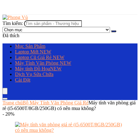
Tìm kiếm:
Đã thích
Mục Sản Phẩm
Laptop Mới
NEW
Laptop Cũ Giá Rẻ
NEW
Máy Tính Văn Phòng
NEW
Máy tính Đồ Họa
NEW
Dịch Vụ Sửa Chữa
Cài Đặt
Trang chủ
Bộ Máy Tính Văn Phòng Giá Rẻ
Máy tính văn phòng giá
rẻ (i5-6500T/8GB/250GB) có nên mua không?
- 20%