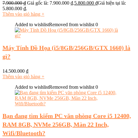
7.900.000
₫
Giá gốc là: 7.900.000 ₫.
5.800.000
₫
Giá hiện tại là:
5.800.000 ₫.
Thêm vào giỏ hàng
+
Added to wishlist
Removed from wishlist
0
Máy Tính Đồ Họa (i5/8GB/256GB/GTX 1660) là
gì?
14.500.000
₫
Thêm vào giỏ hàng
+
Added to wishlist
Removed from wishlist
0
Bạn đang tìm kiếm PC văn phòng Core i5 12400,
RAM 8GB, NVMe 256GB, Màn 22 Inch,
Wifi/Bluetooth?