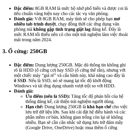
Đặc điểm:
8GB RAM là mức bộ nhớ phổ biến và được coi là
tiêu chuẩn vàng hiện nay cho các tác vụ văn phòng.
Đánh giá:
Với 8GB RAM, máy tính sẽ cho phép bạn
mở
nhiều tab trình duyệt
, chạy đồng thời các ứng dụng văn
phòng mà
không gặp tình trạng giật lag
đáng kể. Đây là
mức RAM tối thiểu nên có cho một trải nghiệm làm việc thoải
mái trong năm 2024.
3. Ổ cứng: 250GB
Đặc điểm:
Dung lượng 250GB. Mặc dù thông tin không ghi
rõ là HDD (ổ cứng cơ) hay SSD (ổ cứng thể rắn), nhưng với
một chiếc máy “giá rẻ” và cấu hình này, khả năng cao đây là
ổ SSD
. Nếu là SSD, nó sẽ mang lại tốc độ khởi động
Windows và tải ứng dụng nhanh vượt trội so với HDD.
Đánh giá:
Ưu điểm (nếu là SSD):
Tăng tốc độ phản hồi của hệ
thống đáng kể, cải thiện trải nghiệm người dùng.
Hạn chế:
Dung lượng 250GB là
khá hạn chế
cho việc
lưu trữ dữ liệu lớn. Sau khi cài đặt hệ điều hành và các
phần mềm cơ bản, không gian trống còn lại sẽ không
nhiều. Bạn sẽ cần cân nhắc sử dụng lưu trữ đám mây
(Google Drive, OneDrive) hoặc mua thêm ổ cứng