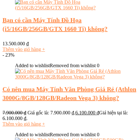
Bạn có cần Máy Tính Đồ Họa
(i5/16GB/256GB/GTX 1660 Ti) không?
13.500.000
₫
Thêm vào giỏ hàng
+
- 23%
Added to wishlist
Removed from wishlist
0
Có nên mua Máy Tính Văn Phòng Giá Rẻ (Athlon
3000G/8GB/128GB/Radeon Vega 3) không?
7.900.000
₫
Giá gốc là: 7.900.000 ₫.
6.100.000
₫
Giá hiện tại là:
6.100.000 ₫.
Thêm vào giỏ hàng
+
Added to wishlist
Removed from wishlist
0