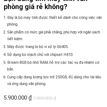
phòng giá rẻ không?
Đây là bộ máy tính được thiết kế dành cho công việc văn
phòng.
Sản phẩm có mức giá phải chăng, phù hợp với ngân sách
tiết kiệm.
Máy được trang bị bộ vi xử lý G6405.
Sử dụng bo mạch chủ với chipset H410.
Đi kèm 8GB bộ nhớ RAM, hỗ trợ các tác vụ đa nhiệm cơ
bản.
Cung cấp dung lượng lưu trữ 250GB, đủ dùng cho tài liệu
và ứng dụng văn phòng.
Giá
Giá
5.900.000
₫
7.900.000
₫
gốc
hiện