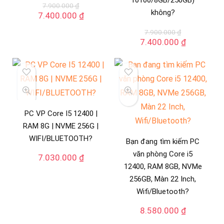
10100/8GB/250GB)
7.900.000
₫
không?
Giá
Giá
7.400.000
₫
gốc
hiện
7.900.000
₫
là:
tại
Giá
Giá
7.400.000
₫
7.900.000 ₫.
là:
gốc
hiện
7.400.000 ₫.
là:
tại
7.900.000 ₫.
là:
7.400.000
PC VP Core I5 12400 |
RAM 8G | NVME 256G |
WIFI/BLUETOOTH?
Bạn đang tìm kiếm PC
văn phòng Core i5
7.030.000
₫
12400, RAM 8GB, NVMe
256GB, Màn 22 Inch,
Wifi/Bluetooth?
8.580.000
₫