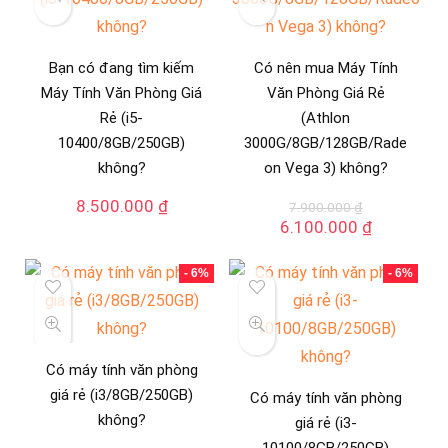
Bạn có đang tìm kiếm
Có nên mua Máy Tính
Máy Tính Văn Phòng Giá
Văn Phòng Giá Rẻ
Rẻ (i5-
(Athlon
10400/8GB/250GB)
3000G/8GB/128GB/Rade
không?
on Vega 3) không?
8.500.000
₫
7.900.000
₫
Giá
Giá
6.100.000
₫
gốc
hiện
là:
tại
- 6%
- 6%
7.900.000 ₫.
là:
6.100.000
Có máy tính văn phòng
giá rẻ (i3/8GB/250GB)
Có máy tính văn phòng
không?
giá rẻ (i3-