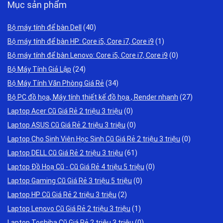
Mục sản phẩm
Bộ máy tính để bàn Dell
(40)
Bộ máy tính để bàn HP: Core i5, Core i7, Core i9
(1)
Bộ máy tính để bàn Lenovo: Core i5, Core i7, Core i9
(0)
Bộ Máy Tính Giả Lập
(24)
Bộ Máy Tính Văn Phòng Giá Rẻ
(34)
Bộ PC đồ họa, Máy tính thiết kế đồ họa , Render nhanh
(27)
Laptop Acer Cũ Giá Rẻ 2 triệu 3 triệu
(0)
Laptop ASUS Cũ Giá Rẻ 2 triệu 3 triệu
(0)
Laptop Cho Sinh Viên Học Sinh Cũ Giá Rẻ 2 triệu 3 triệu
(0)
Laptop DELL Cũ Giá Rẻ 2 triệu 3 triệu
(61)
Laptop Đồ Hoạ Cũ - Cũ Giá Rẻ 4 triệu 5 triệu
(0)
Laptop Gaming Cũ Giá Rẻ 3 triệu 5 triệu
(0)
Laptop HP Cũ Giá Rẻ 2 triệu 3 triệu
(2)
Laptop Lenovo Cũ Giá Rẻ 2 triệu 3 triệu
(1)
Laptop Toshiba Cũ Giá Rẻ 2 triệu 3 triệu
(0)