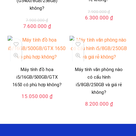
(G5400/8GB/256GB)
không?
7.900.000
₫
Giá
Giá
6.300.000
₫
7.900.000
₫
gốc
hiện
Giá
Giá
7.600.000
₫
là:
tại
gốc
hiện
7.900.000 ₫.
là:
là:
tại
6.300.000
7.900.000 ₫.
là:
7.600.000 ₫.
Máy tính đồ họa
Máy tính văn phòng nào
i5/16GB/500GB/GTX
có cấu hình
1650 có phù hợp không?
i5/8GB/250GB và giá rẻ
không?
15.050.000
₫
8.200.000
₫