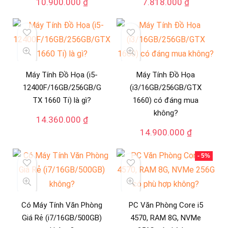
10.900.000
₫
7.818.000
₫
Máy Tính Đồ Họa (i5-
Máy Tính Đồ Họa
12400F/16GB/256GB/G
(i3/16GB/256GB/GTX
TX 1660 Ti) là gì?
1660) có đáng mua
không?
14.360.000
₫
14.900.000
₫
- 5%
Có Máy Tính Văn Phòng
PC Văn Phòng Core i5
Giá Rẻ (i7/16GB/500GB)
4570, RAM 8G, NVMe