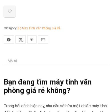
là:
tại
7.900.000 ₫.
là:
5.900.000 ₫.
Category:
Bộ Máy Tính Văn Phòng Giá Rẻ
Mô tả
Bạn đang tìm máy tính văn
phòng giá rẻ không?
Trong bối cảnh hiện nay, nhu cầu sở hữu một chiếc máy tính