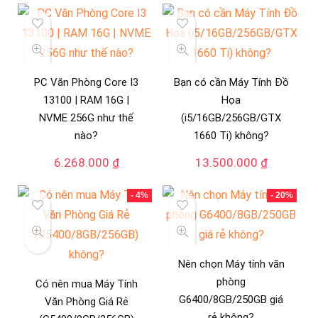
PC Văn Phòng Core I3
Bạn có cần Máy Tính Đồ
13100 | RAM 16G |
Họa
NVME 256G như thế
(i5/16GB/256GB/GTX
nào?
1660 Ti) không?
6.268.000
₫
13.500.000
₫
- 4%
- 20%
Nên chọn Máy tính văn
phòng
Có nên mua Máy Tính
G6400/8GB/250GB giá
Văn Phòng Giá Rẻ
rẻ không?