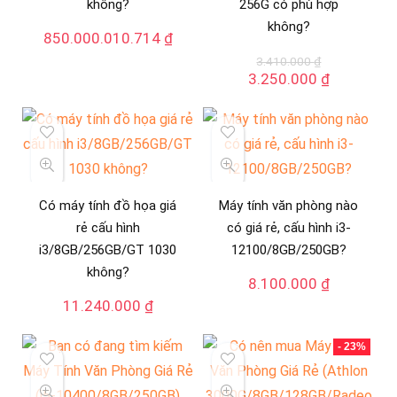
không?
256G có phù hợp
không?
850.000.010.714
₫
3.410.000
₫
Giá
Giá
3.250.000
₫
gốc
hiện
là:
tại
3.410.000 ₫.
là:
3.250.000
Có máy tính đồ họa giá
Máy tính văn phòng nào
rẻ cấu hình
có giá rẻ, cấu hình i3-
i3/8GB/256GB/GT 1030
12100/8GB/250GB?
không?
8.100.000
₫
11.240.000
₫
- 23%