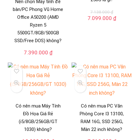
Nên chọn Máy tính để
bàn/PC Phong Vũ Home
7.138.000
₫
Office A50200 (AMD
Giá
Giá
7.099.000
₫
gốc
hiện
Ryzen 5
là:
tại
5500GT/8GB/500GB
7.138.000 ₫.
là:
SSD/Free DOS) không?
7.099.000
7.390.000
₫
Có nên mua Máy Tính
Có nên mua PC Văn
Đồ Họa Giá Rẻ
Phòng Core I3 13100,
(i5/8GB/256GB/GT
RAM 16G, SSD 256G,
1030) không?
Màn 22 inch không?