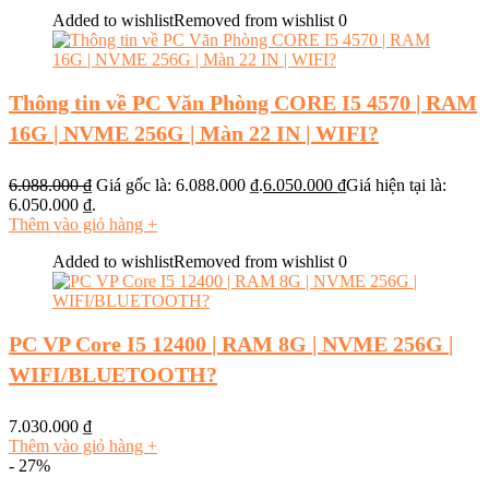
Added to wishlist
Removed from wishlist
0
Thông tin về PC Văn Phòng CORE I5 4570 | RAM
16G | NVME 256G | Màn 22 IN | WIFI?
6.088.000
₫
Giá gốc là: 6.088.000 ₫.
6.050.000
₫
Giá hiện tại là:
6.050.000 ₫.
Thêm vào giỏ hàng
+
Added to wishlist
Removed from wishlist
0
PC VP Core I5 12400 | RAM 8G | NVME 256G |
WIFI/BLUETOOTH?
7.030.000
₫
Thêm vào giỏ hàng
+
- 27%