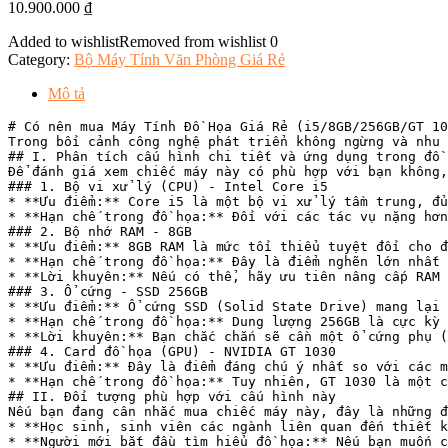
10.900.000
₫
Added to wishlist
Removed from wishlist
0
Category:
Bộ Máy Tính Văn Phòng Giá Rẻ
Mô tả
# Có nên mua Máy Tính Đồ Họa Giá Rẻ (i5/8GB/256GB/GT 10
Trong bối cảnh công nghệ phát triển không ngừng và nhu 
## I. Phân tích cấu hình chi tiết và ứng dụng trong đồ 
Để đánh giá xem chiếc máy này có phù hợp với bạn không,
### 1. Bộ vi xử lý (CPU) - Intel Core i5

* **Ưu điểm:** Core i5 là một bộ vi xử lý tầm trung, đủ
* **Hạn chế trong đồ họa:** Đối với các tác vụ nặng hơn
### 2. Bộ nhớ RAM - 8GB

* **Ưu điểm:** 8GB RAM là mức tối thiểu tuyệt đối cho đ
* **Hạn chế trong đồ họa:** Đây là điểm nghẽn lớn nhất 
* **Lời khuyên:** Nếu có thể, hãy ưu tiên nâng cấp RAM 
### 3. Ổ cứng - SSD 256GB

* **Ưu điểm:** Ổ cứng SSD (Solid State Drive) mang lại 
* **Hạn chế trong đồ họa:** Dung lượng 256GB là cực kỳ 
* **Lời khuyên:** Bạn chắc chắn sẽ cần một ổ cứng phụ (
### 4. Card đồ họa (GPU) - NVIDIA GT 1030

* **Ưu điểm:** Đây là điểm đáng chú ý nhất so với các m
* **Hạn chế trong đồ họa:** Tuy nhiên, GT 1030 là một c
## II. Đối tượng phù hợp với cấu hình này

Nếu bạn đang cân nhắc mua chiếc máy này, đây là những đ
* **Học sinh, sinh viên các ngành liên quan đến thiết k
* **Người mới bắt đầu tìm hiểu đồ họa:** Nếu bạn muốn c