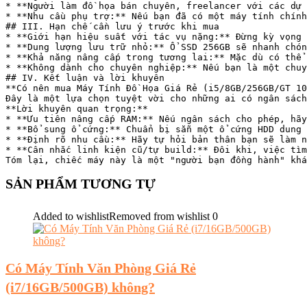
* **Người làm đồ họa bán chuyên, freelancer với các dự 
* **Nhu cầu phụ trợ:** Nếu bạn đã có một máy tính chính
## III. Hạn chế cần lưu ý trước khi mua

* **Giới hạn hiệu suất với tác vụ nặng:** Đừng kỳ vọng 
* **Dung lượng lưu trữ nhỏ:** Ổ SSD 256GB sẽ nhanh chón
* **Khả năng nâng cấp trong tương lai:** Mặc dù có thể 
* **Không dành cho chuyên nghiệp:** Nếu bạn là một chuy
## IV. Kết luận và lời khuyên

**Có nên mua Máy Tính Đồ Họa Giá Rẻ (i5/8GB/256GB/GT 10
Đây là một lựa chọn tuyệt vời cho những ai có ngân sách
**Lời khuyên quan trọng:**

* **Ưu tiên nâng cấp RAM:** Nếu ngân sách cho phép, hãy
* **Bổ sung ổ cứng:** Chuẩn bị sẵn một ổ cứng HDD dung 
* **Định rõ nhu cầu:** Hãy tự hỏi bản thân bạn sẽ làm n
* **Cân nhắc linh kiện cũ/tự build:** Đôi khi, việc tìm
Tóm lại, chiếc máy này là một "người bạn đồng hành" khá
SẢN PHẨM TƯƠNG TỰ
Added to wishlist
Removed from wishlist
0
Có Máy Tính Văn Phòng Giá Rẻ
(i7/16GB/500GB) không?