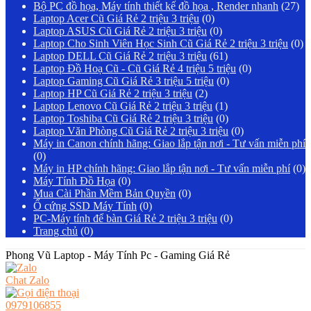
Bộ PC đồ họa, Máy tính thiết kế đồ họa , Render nhanh
(27)
Laptop Acer Cũ Giá Rẻ 2 triệu 3 triệu
(0)
Laptop ASUS Cũ Giá Rẻ 2 triệu 3 triệu
(0)
Laptop Cho Sinh Viên Học Sinh Cũ Giá Rẻ 2 triệu 3 triệu
(0)
Laptop DELL Cũ Giá Rẻ 2 triệu 3 triệu
(61)
Laptop Đồ Hoạ Cũ - Cũ Giá Rẻ 4 triệu 5 triệu
(0)
Laptop Gaming Cũ Giá Rẻ 3 triệu 5 triệu
(0)
Laptop HP Cũ Giá Rẻ 2 triệu 3 triệu
(2)
Laptop Lenovo Cũ Giá Rẻ 2 triệu 3 triệu
(1)
Laptop Toshiba Cũ Giá Rẻ 2 triệu 3 triệu
(0)
Laptop Văn Phòng Cũ Giá Rẻ 2 triệu 3 triệu
(0)
Máy in Canon chính hãng: Giao lắp tận nơi - Tư vấn miễn phí
(0)
Máy in HP chính hãng: Giao lắp tận nơi - Tư vấn miễn phí
(0)
Máy Tính Đồ Họa
(0)
Mua Cài Phần Mềm Bản Quyền
(0)
Ổ cứng SSD Máy Tính
(0)
PC-Máy tính để bàn Giá Rẻ 2 triệu 3 triệu
(0)
Trang chủ
(0)
Phong Vũ Laptop - Máy Tính Pc - Gaming Giá Rẻ
Chat Zalo
0979106855