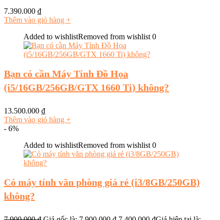
7.390.000
₫
Thêm vào giỏ hàng
+
Added to wishlist
Removed from wishlist
0
Bạn có cần Máy Tính Đồ Họa
(i5/16GB/256GB/GTX 1660 Ti) không?
13.500.000
₫
Thêm vào giỏ hàng
+
- 6%
Added to wishlist
Removed from wishlist
0
Có máy tính văn phòng giá rẻ (i3/8GB/250GB)
không?
7.900.000
₫
Giá gốc là: 7.900.000 ₫.
7.400.000
₫
Giá hiện tại là: