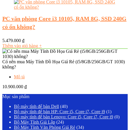
PC văn phòng Core i3 10105, RAM 8G, SSD 240G
có ổn không?
5.479.000
₫
Thêm vào giỏ hàng
+
Có nên mua Máy Tính Đồ Họa Giá Rẻ (i5/8GB/256GB/GT 1030)
không?
Mô tả
10.900.000
₫
Mục sản phẩm
Bộ máy tính để bàn Dell
(40)
Bộ máy tính để bàn HP: Core i5, Core i7, Core i9
(1)
Bộ máy tính để bàn Lenovo: Core i5, Core i7, Core i9
(0)
Bộ Máy Tính Giả Lập
(24)
Bộ Máy Tính Văn Phòng Giá Rẻ
(34)