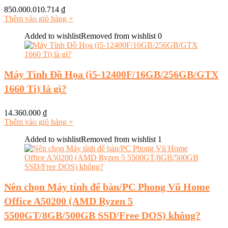
850.000.010.714
₫
Thêm vào giỏ hàng
+
Added to wishlist
Removed from wishlist
0
Máy Tính Đồ Họa (i5-12400F/16GB/256GB/GTX
1660 Ti) là gì?
14.360.000
₫
Thêm vào giỏ hàng
+
Added to wishlist
Removed from wishlist
1
Nên chọn Máy tính để bàn/PC Phong Vũ Home
Office A50200 (AMD Ryzen 5
5500GT/8GB/500GB SSD/Free DOS) không?