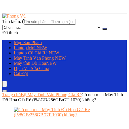
Tìm kiếm:
Đã thích
Mục Sản Phẩm
Laptop Mới
NEW
Laptop Cũ Giá Rẻ
NEW
Máy Tính Văn Phòng
NEW
Máy tính Đồ Họa
NEW
Dịch Vụ Sửa Chữa
Cài Đặt
Trang chủ
Bộ Máy Tính Văn Phòng Giá Rẻ
Có nên mua Máy Tính
Đồ Họa Giá Rẻ (i5/8GB/256GB/GT 1030) không?