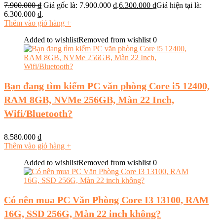
7.900.000
₫
Giá gốc là: 7.900.000 ₫.
6.300.000
₫
Giá hiện tại là:
6.300.000 ₫.
Thêm vào giỏ hàng
+
Added to wishlist
Removed from wishlist
0
Bạn đang tìm kiếm PC văn phòng Core i5 12400,
RAM 8GB, NVMe 256GB, Màn 22 Inch,
Wifi/Bluetooth?
8.580.000
₫
Thêm vào giỏ hàng
+
Added to wishlist
Removed from wishlist
0
Có nên mua PC Văn Phòng Core I3 13100, RAM
16G, SSD 256G, Màn 22 inch không?