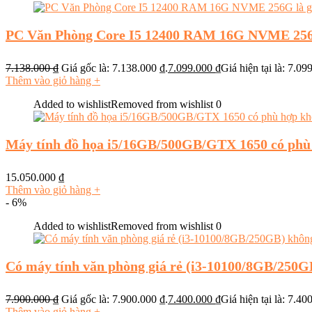
PC Văn Phòng Core I5 12400 RAM 16G NVME 256
7.138.000
₫
Giá gốc là: 7.138.000 ₫.
7.099.000
₫
Giá hiện tại là: 7.09
Thêm vào giỏ hàng
+
Added to wishlist
Removed from wishlist
0
Máy tính đồ họa i5/16GB/500GB/GTX 1650 có phù
15.050.000
₫
Thêm vào giỏ hàng
+
- 6%
Added to wishlist
Removed from wishlist
0
Có máy tính văn phòng giá rẻ (i3-10100/8GB/250G
7.900.000
₫
Giá gốc là: 7.900.000 ₫.
7.400.000
₫
Giá hiện tại là: 7.40
Thêm vào giỏ hàng
+