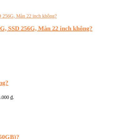
G, SSD 256G, Màn 22 inch không?
ng?
0.000 ₫.
250GB)?