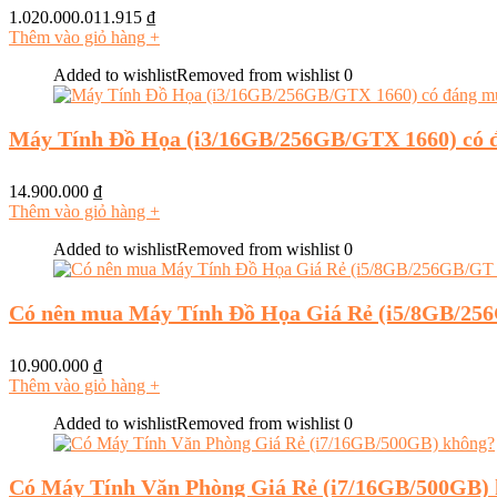
1.020.000.011.915
₫
Thêm vào giỏ hàng
+
Added to wishlist
Removed from wishlist
0
Máy Tính Đồ Họa (i3/16GB/256GB/GTX 1660) có 
14.900.000
₫
Thêm vào giỏ hàng
+
Added to wishlist
Removed from wishlist
0
Có nên mua Máy Tính Đồ Họa Giá Rẻ (i5/8GB/25
10.900.000
₫
Thêm vào giỏ hàng
+
Added to wishlist
Removed from wishlist
0
Có Máy Tính Văn Phòng Giá Rẻ (i7/16GB/500GB)