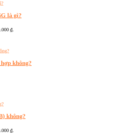
G là gì?
9.000 ₫.
 hợp không?
B) không?
0.000 ₫.