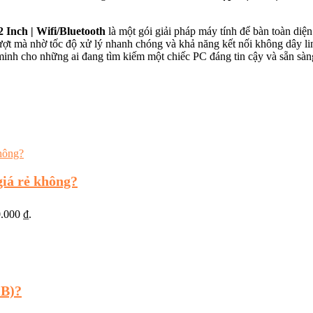
Inch | Wifi/Bluetooth
là một gói giải pháp máy tính để bàn toàn diệ
mượt mà nhờ tốc độ xử lý nhanh chóng và khả năng kết nối không dây li
g minh cho những ai đang tìm kiếm một chiếc PC đáng tin cậy và sẵn sà
iá rẻ không?
0.000 ₫.
GB)?