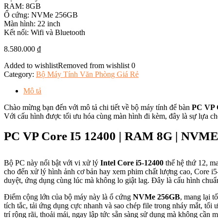
RAM: 8GB
Ổ cứng: NVMe 256GB
Màn hình: 22 inch
Kết nối: Wifi và Bluetooth
8.580.000
₫
Added to wishlist
Removed from wishlist
0
Category:
Bộ Máy Tính Văn Phòng Giá Rẻ
Mô tả
Chào mừng bạn đến với mô tả chi tiết về bộ máy tính để bàn
PC VP 
Với cấu hình được tối ưu hóa cùng màn hình đi kèm, đây là sự lựa ch
PC VP Core I5 12400 | RAM 8G | NVME 2
Bộ PC này nổi bật với vi xử lý
Intel Core i5-12400
thế hệ thứ 12, ma
cho đến xử lý hình ảnh cơ bản hay xem phim chất lượng cao, Core i
duyệt, ứng dụng cùng lúc mà không lo giật lag. Đây là cấu hình chuẩn
Điểm cộng lớn của bộ máy này là ổ cứng
NVMe 256GB
, mang lại 
tích tắc, tải ứng dụng cực nhanh và sao chép file trong nháy mắt, tối
trí rộng rãi, thoải mái, ngay lập tức sẵn sàng sử dụng mà không cần