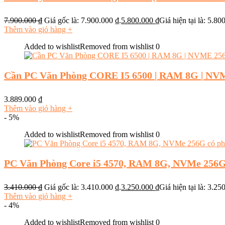
7.900.000
₫
Giá gốc là: 7.900.000 ₫.
5.800.000
₫
Giá hiện tại là: 5.80
Thêm vào giỏ hàng
+
Added to wishlist
Removed from wishlist
0
Cần PC Văn Phòng CORE I5 6500 | RAM 8G | N
3.889.000
₫
Thêm vào giỏ hàng
+
- 5%
Added to wishlist
Removed from wishlist
0
PC Văn Phòng Core i5 4570, RAM 8G, NVMe 256G
3.410.000
₫
Giá gốc là: 3.410.000 ₫.
3.250.000
₫
Giá hiện tại là: 3.25
Thêm vào giỏ hàng
+
- 4%
Added to wishlist
Removed from wishlist
0