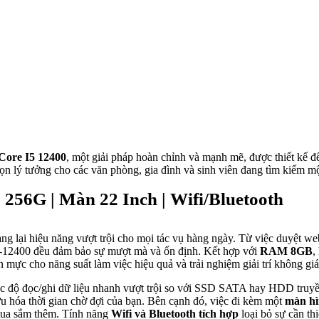
Core I5 12400
, một giải pháp hoàn chỉnh và mạnh mẽ, được thiết kế để
ọn lý tưởng cho các văn phòng, gia đình và sinh viên đang tìm kiếm mộ
56G | Màn 22 Inch | Wifi/Bluetooth
ng lại hiệu năng vượt trội cho mọi tác vụ hàng ngày. Từ việc duyệt w
5-12400 đều đảm bảo sự mượt mà và ổn định. Kết hợp với
RAM 8GB
,
 mực cho năng suất làm việc hiệu quả và trải nghiệm giải trí không gi
tốc độ đọc/ghi dữ liệu nhanh vượt trội so với SSD SATA hay HDD truyề
 ưu hóa thời gian chờ đợi của bạn. Bên cạnh đó, việc đi kèm một
màn hì
 mua sắm thêm. Tính năng
Wifi và Bluetooth tích hợp
loại bỏ sự cần thi