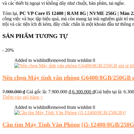
và các thiết bị ngoại vi không dây như chuột, bàn phím, tai nghe.
Tóm lại,
PC VP Core I5 12400 | RAM 8G | NVME 256G | Màn 22 
công việc và học tập hiệu quả, mà còn mang lại trải nghiệm giải trí 
trội và các tiện ích đi kèm, đây chắc chắn là một khoản đầu tư thôn
SẢN PHẨM TƯƠNG TỰ
- 20%
Added to wishlist
Removed from wishlist
0
Nên chọn Máy tính văn phòng G6400/8GB/250GB g
7.900.000
₫
Giá gốc là: 7.900.000 ₫.
6.300.000
₫
Giá hiện tại là: 6.30
Thêm vào giỏ hàng
+
Added to wishlist
Removed from wishlist
0
Cần tìm Máy Tính Văn Phòng (i5-12400/8GB/250