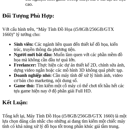
cao.
Đối Tượng Phù Hợp:
Với cấu hình trên, “Máy Tính Đồ Họa (i5/8GB/256GB/GTX
1660)” lý tưởng cho:
Sinh viên:
Các ngành liên quan đến thiết kế đồ họa, kiến
trúc, truyền thông đa phương tiện.
Người mới bắt đầu:
Muốn làm quen với các phần mềm đồ
họa mà không cần đầu tư quá lớn.
Freelancer:
Thực hiện các dự án thiết kế 2D, chỉnh sửa ảnh,
dựng video ngắn hoặc các mô hình 3D không quá phức tạp.
Doanh nghiệp nhỏ:
Cần máy tính để xử lý hình ảnh, video
cơ bản cho marketing, nội dung số.
Game thủ:
Tìm kiếm một cỗ máy có thể chơi tốt hầu hết các
tựa game hiện nay ở độ phân giải Full HD.
Kết Luận:
Tổng kết lại, Máy Tính Đồ Họa (i5/8GB/256GB/GTX 1660) là một
lựa chọn đáng cân nhắc cho những ai đang tìm kiếm một chiếc máy
tính có khả năng xử lý đồ họa tốt trong phân khúc giá tầm trung.