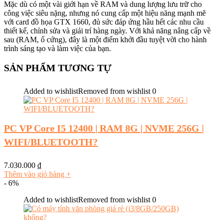
Mặc dù có một vài giới hạn về RAM và dung lượng lưu trữ cho
công việc siêu nặng, nhưng nó cung cấp một hiệu năng mạnh mẽ
với card đồ họa GTX 1660, đủ sức đáp ứng hầu hết các nhu cầu
thiết kế, chỉnh sửa và giải trí hàng ngày. Với khả năng nâng cấp về
sau (RAM, ổ cứng), đây là một điểm khởi đầu tuyệt vời cho hành
trình sáng tạo và làm việc của bạn.
SẢN PHẨM TƯƠNG TỰ
Added to wishlist
Removed from wishlist
0
PC VP Core I5 12400 | RAM 8G | NVME 256G |
WIFI/BLUETOOTH?
7.030.000
₫
Thêm vào giỏ hàng
+
- 6%
Added to wishlist
Removed from wishlist
0