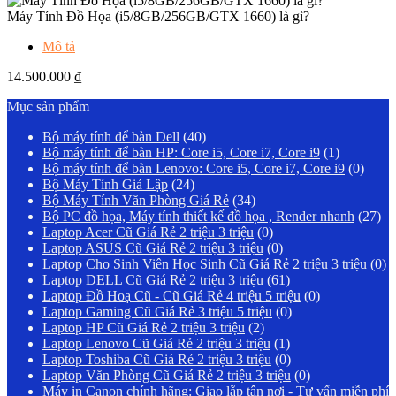
Máy Tính Đồ Họa (i5/8GB/256GB/GTX 1660) là gì?
Mô tả
14.500.000
₫
Mục sản phẩm
Bộ máy tính để bàn Dell
(40)
Bộ máy tính để bàn HP: Core i5, Core i7, Core i9
(1)
Bộ máy tính để bàn Lenovo: Core i5, Core i7, Core i9
(0)
Bộ Máy Tính Giả Lập
(24)
Bộ Máy Tính Văn Phòng Giá Rẻ
(34)
Bộ PC đồ họa, Máy tính thiết kế đồ họa , Render nhanh
(27)
Laptop Acer Cũ Giá Rẻ 2 triệu 3 triệu
(0)
Laptop ASUS Cũ Giá Rẻ 2 triệu 3 triệu
(0)
Laptop Cho Sinh Viên Học Sinh Cũ Giá Rẻ 2 triệu 3 triệu
(0)
Laptop DELL Cũ Giá Rẻ 2 triệu 3 triệu
(61)
Laptop Đồ Hoạ Cũ - Cũ Giá Rẻ 4 triệu 5 triệu
(0)
Laptop Gaming Cũ Giá Rẻ 3 triệu 5 triệu
(0)
Laptop HP Cũ Giá Rẻ 2 triệu 3 triệu
(2)
Laptop Lenovo Cũ Giá Rẻ 2 triệu 3 triệu
(1)
Laptop Toshiba Cũ Giá Rẻ 2 triệu 3 triệu
(0)
Laptop Văn Phòng Cũ Giá Rẻ 2 triệu 3 triệu
(0)
Máy in Canon chính hãng: Giao lắp tận nơi - Tư vấn miễn phí