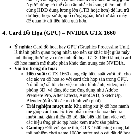
Người dùng có thể cần cân nhắc bổ sung thêm một ổ
cứng HDD dung lượng lớn (1TB hoặc hơn) để lưu trữ
dữ liệu, hoặc sử dụng ổ cứng ngoài, lưu trữ đám mây
để quản lý dữ liệu hiệu quả hơn.
4. Card Đồ Họa (GPU) – NVIDIA GTX 1660
Ý nghĩa:
Card đồ họa, hay GPU (Graphics Processing Unit),
là thành phần quan trọng nhất, tạo nên sự khác biệt giữa máy
tính thông thường và máy tính đồ họa. GTX 1660 là một card
đồ họa mạnh mẽ thuộc phân khúc tầm trung của NVIDIA.
Vai trò trong đồ họa:
Hiệu suất:
GTX 1660 cung cấp hiệu suất vượt trội cho
các tác vụ đồ họa so với card tích hợp sẵn trong CPU.
Nó hỗ trợ rất tốt cho việc render hình ảnh, video, mô
phỏng 3D, và tăng tốc các ứng dụng như Adobe
Premiere Pro, After Effects, AutoCAD, SketchUp,
Blender (đối với các mô hình vừa phải).
Trải nghiệm mượt mà:
Khả năng xử lý đồ họa mạnh
mẽ giúp các thao tác trên phần mềm đồ họa diễn ra
mượt mà, giảm thiểu độ trễ, đặc biệt khi làm việc với
các hiệu ứng phức tạp hoặc xem trước sản phẩm.
Gaming:
Đối với game thủ, GTX 1660 cũng mang lại
trải nghiệm chơi game 1080p mượt mà ở cài đặt đồ họa