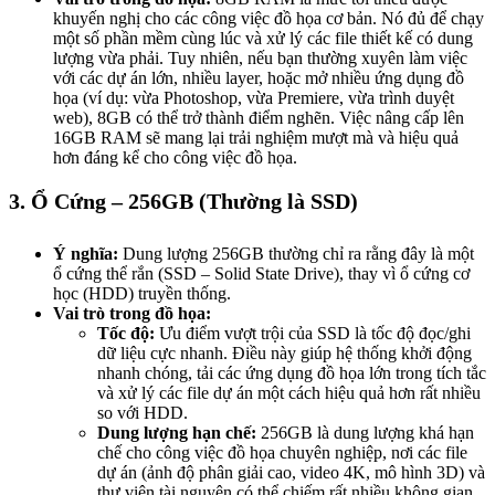
khuyến nghị cho các công việc đồ họa cơ bản. Nó đủ để chạy
một số phần mềm cùng lúc và xử lý các file thiết kế có dung
lượng vừa phải. Tuy nhiên, nếu bạn thường xuyên làm việc
với các dự án lớn, nhiều layer, hoặc mở nhiều ứng dụng đồ
họa (ví dụ: vừa Photoshop, vừa Premiere, vừa trình duyệt
web), 8GB có thể trở thành điểm nghẽn. Việc nâng cấp lên
16GB RAM sẽ mang lại trải nghiệm mượt mà và hiệu quả
hơn đáng kể cho công việc đồ họa.
3. Ổ Cứng – 256GB (Thường là SSD)
Ý nghĩa:
Dung lượng 256GB thường chỉ ra rằng đây là một
ổ cứng thể rắn (SSD – Solid State Drive), thay vì ổ cứng cơ
học (HDD) truyền thống.
Vai trò trong đồ họa:
Tốc độ:
Ưu điểm vượt trội của SSD là tốc độ đọc/ghi
dữ liệu cực nhanh. Điều này giúp hệ thống khởi động
nhanh chóng, tải các ứng dụng đồ họa lớn trong tích tắc
và xử lý các file dự án một cách hiệu quả hơn rất nhiều
so với HDD.
Dung lượng hạn chế:
256GB là dung lượng khá hạn
chế cho công việc đồ họa chuyên nghiệp, nơi các file
dự án (ảnh độ phân giải cao, video 4K, mô hình 3D) và
thư viện tài nguyên có thể chiếm rất nhiều không gian.