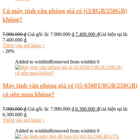
Có máy tính văn phòng giá rẻ (i3/8GB/250GB)
không?
7.900.000
₫
Giá gốc là: 7.900.000 ₫.
7.400.000
₫
Giá hiện tại là:
7.400.000 ₫.
Thêm vào giỏ hàng
+
- 20%
Added to wishlist
Removed from wishlist
0
Máy tính văn phòng giá rẻ (i5-6500T/8GB/250GB)
có nên mua không?
7.900.000
₫
Giá gốc là: 7.900.000 ₫.
6.300.000
₫
Giá hiện tại là:
6.300.000 ₫.
Thêm vào giỏ hàng
+
Added to wishlist
Removed from wishlist
0