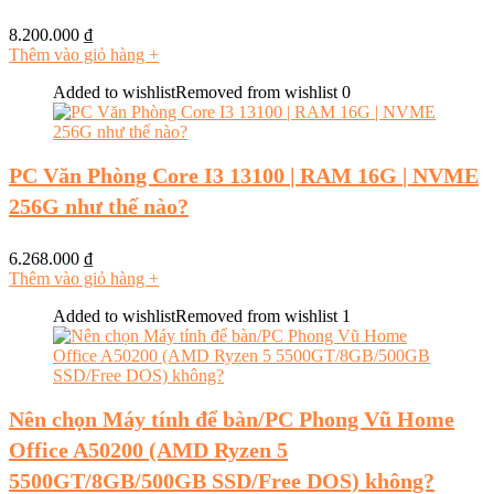
8.200.000
₫
Thêm vào giỏ hàng
+
Added to wishlist
Removed from wishlist
0
PC Văn Phòng Core I3 13100 | RAM 16G | NVME
256G như thế nào?
6.268.000
₫
Thêm vào giỏ hàng
+
Added to wishlist
Removed from wishlist
1
Nên chọn Máy tính để bàn/PC Phong Vũ Home
Office A50200 (AMD Ryzen 5
5500GT/8GB/500GB SSD/Free DOS) không?