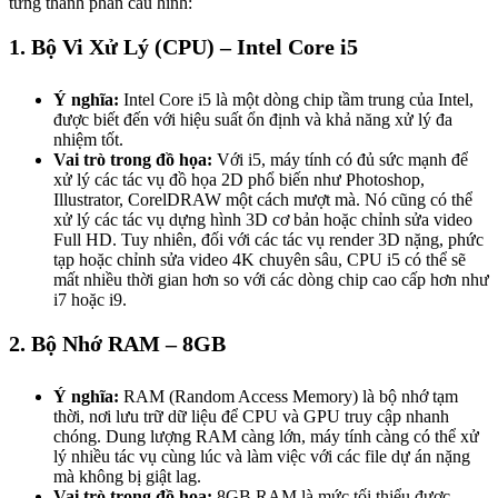
từng thành phần cấu hình:
1. Bộ Vi Xử Lý (CPU) – Intel Core i5
Ý nghĩa:
Intel Core i5 là một dòng chip tầm trung của Intel,
được biết đến với hiệu suất ổn định và khả năng xử lý đa
nhiệm tốt.
Vai trò trong đồ họa:
Với i5, máy tính có đủ sức mạnh để
xử lý các tác vụ đồ họa 2D phổ biến như Photoshop,
Illustrator, CorelDRAW một cách mượt mà. Nó cũng có thể
xử lý các tác vụ dựng hình 3D cơ bản hoặc chỉnh sửa video
Full HD. Tuy nhiên, đối với các tác vụ render 3D nặng, phức
tạp hoặc chỉnh sửa video 4K chuyên sâu, CPU i5 có thể sẽ
mất nhiều thời gian hơn so với các dòng chip cao cấp hơn như
i7 hoặc i9.
2. Bộ Nhớ RAM – 8GB
Ý nghĩa:
RAM (Random Access Memory) là bộ nhớ tạm
thời, nơi lưu trữ dữ liệu để CPU và GPU truy cập nhanh
chóng. Dung lượng RAM càng lớn, máy tính càng có thể xử
lý nhiều tác vụ cùng lúc và làm việc với các file dự án nặng
mà không bị giật lag.
Vai trò trong đồ họa:
8GB RAM là mức tối thiểu được