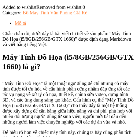
Added to wishlist
Removed from wishlist
0
Category:
Bộ Máy Tính Văn Phòng Giá Rẻ
Mô tả
Chắc chắn rồi, dưới đây là bài viết chi tiết về sản phẩm “Máy Tính
Đồ Họa (i5/8GB/256GB/GTX 1660)” được định dạng Markdown
và viết bằng tiếng Việt.
Máy Tính Đồ Họa (i5/8GB/256GB/GTX
1660) là gì?
“Máy Tính Đồ Họa” là một thuật ngữ dùng để chỉ những cỗ máy
tính được tối ưu hóa về cấu hình phần cứng nhằm đáp ứng tốt các
tác vụ nặng về xử lý đồ họa, thiết kế, chỉnh sửa video, dựng hình
3D, và các ứng dụng sáng tạo khác. Cấu hình cụ thể “Máy Tính Đồ
Họa (i5/8GB/256GB/GTX 1660)” cho thấy đây là một hệ thống
được xây dựng để cân bằng giữa hiệu năng và chi phí, phù hợp với
nhiều đối tượng người dùng từ sinh viên, người mới bắt đầu đến
những người làm việc chuyên nghiệp với các dự án vừa và nhỏ.
Để hiểu rõ hơn về chiếc máy tính này, chúng ta hãy cùng phân tích