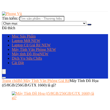
Tìm kiếm:
Đã thích
Mục Sản Phẩm
Laptop Mới
NEW
Laptop Cũ Giá Rẻ
NEW
Máy Tính Văn Phòng
NEW
Máy tính Đồ Họa
NEW
Dịch Vụ Sửa Chữa
Cài Đặt
Trang chủ
Bộ Máy Tính Văn Phòng Giá Rẻ
Máy Tính Đồ Họa
(i5/8GB/256GB/GTX 1660) là gì?