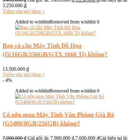
3.250.000 ₫.
Thêm vào giỏ hàng
+
Added to wishlist
Removed from wishlist
0
Bạn có cần Máy Tính Đồ Họa
(i5/16GB/256GB/GTX 1660 Ti) không?
13.500.000
₫
Thêm vào giỏ hàng
+
- 4%
Added to wishlist
Removed from wishlist
0
Có nên mua Máy Tính Văn Phòng Giá Rẻ
(G5400/8GB/256GB) không?
7.900.000
₫
Giá gốc là: 7.900.000 ₫.
7.600.000
₫
Giá hiện tại là: