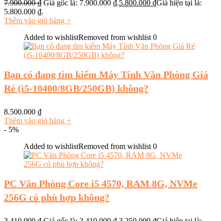
7.900.000
₫
Giá gốc là: 7.900.000 ₫.
5.800.000
₫
Giá hiện tại là:
5.800.000 ₫.
Thêm vào giỏ hàng
+
Added to wishlist
Removed from wishlist
0
Bạn có đang tìm kiếm Máy Tính Văn Phòng Giá
Rẻ (i5-10400/8GB/250GB) không?
8.500.000
₫
Thêm vào giỏ hàng
+
- 5%
Added to wishlist
Removed from wishlist
0
PC Văn Phòng Core i5 4570, RAM 8G, NVMe
256G có phù hợp không?
3.410.000
₫
Giá gốc là: 3.410.000 ₫.
3.250.000
₫
Giá hiện tại là: