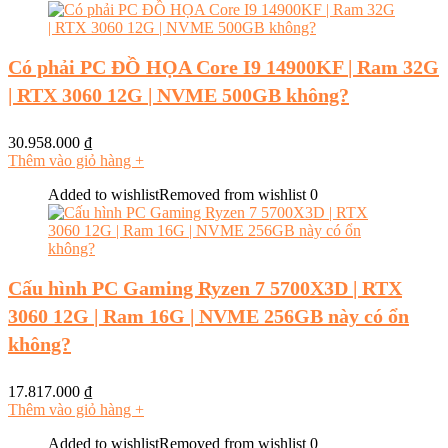
Có phải PC ĐỒ HỌA Core I9 14900KF | Ram 32G
| RTX 3060 12G | NVME 500GB không?
30.958.000
₫
Thêm vào giỏ hàng
+
Added to wishlist
Removed from wishlist
0
Cấu hình PC Gaming Ryzen 7 5700X3D | RTX
3060 12G | Ram 16G | NVME 256GB này có ổn
không?
17.817.000
₫
Thêm vào giỏ hàng
+
Added to wishlist
Removed from wishlist
0