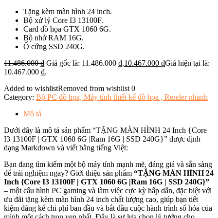
Tặng kèm màn hình 24 inch.
Bộ xử lý Core I3 13100F.
Card đồ họa GTX 1060 6G.
Bộ nhớ RAM 16G.
Ổ cứng SSD 240G.
11.486.000
₫
Giá gốc là: 11.486.000 ₫.
10.467.000
₫
Giá hiện tại là:
10.467.000 ₫.
Added to wishlist
Removed from wishlist
0
Category:
Bộ PC đồ họa, Máy tính thiết kế đồ họa , Render nhanh
Mô tả
Dưới đây là mô tả sản phẩm “TẶNG MÀN HÌNH 24 Inch {Core
I3 13100F | GTX 1060 6G |Ram 16G | SSD 240G}” được định
dạng Markdown và viết bằng tiếng Việt:
Bạn đang tìm kiếm một bộ máy tính mạnh mẽ, đáng giá và sẵn sàng
để trải nghiệm ngay? Giới thiệu sản phẩm
“TẶNG MÀN HÌNH 24
Inch {Core I3 13100F | GTX 1060 6G |Ram 16G | SSD 240G}”
– một cấu hình PC gaming và làm việc cực kỳ hấp dẫn, đặc biệt với
ưu đãi tặng kèm màn hình 24 inch chất lượng cao, giúp bạn tiết
kiệm đáng kể chi phí ban đầu và bắt đầu cuộc hành trình số hóa của
mình một cách trọn vẹn nhất. Đây là sự lựa chọn lý tưởng cho