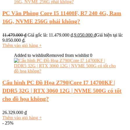
PC Văn Phòng Core I5 11400F, R7 240 4G, Ram
16G, NVME 256G phải không?
11.479.000
₫
Giá gốc là: 11.479.000 ₫.
9.050.000
₫
Giá hiện tại là:
9.050.000 ₫.
Thêm vào giỏ hàng
+
Added to wishlist
Removed from wishlist
0
Cấu hình PC Đồ Họa Z790|Core I7 14700KF |
DDR5 32G | RTX 3060 12G | NVME 500G có tốt
cho đồ họa không?
26.329.000
₫
Thêm vào giỏ hàng
+
- 25%