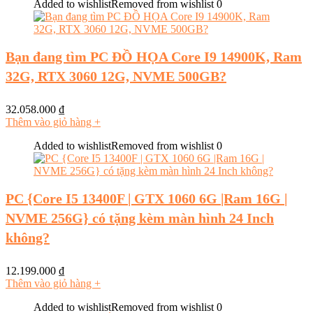
Added to wishlist
Removed from wishlist
0
Bạn đang tìm PC ĐỒ HỌA Core I9 14900K, Ram
32G, RTX 3060 12G, NVME 500GB?
32.058.000
₫
Thêm vào giỏ hàng
+
Added to wishlist
Removed from wishlist
0
PC {Core I5 13400F | GTX 1060 6G |Ram 16G |
NVME 256G} có tặng kèm màn hình 24 Inch
không?
12.199.000
₫
Thêm vào giỏ hàng
+
Added to wishlist
Removed from wishlist
0