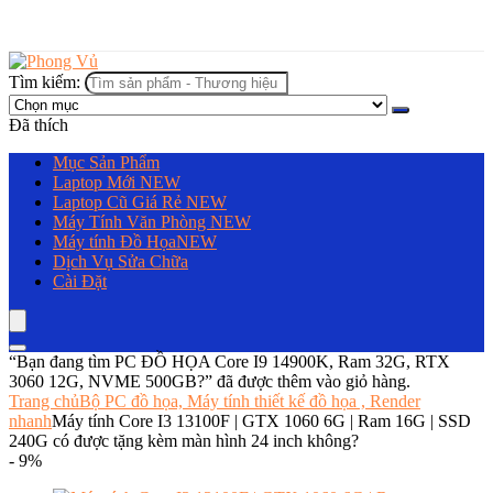
Tìm kiếm:
Đã thích
Mục Sản Phẩm
Laptop Mới
NEW
Laptop Cũ Giá Rẻ
NEW
Máy Tính Văn Phòng
NEW
Máy tính Đồ Họa
NEW
Dịch Vụ Sửa Chữa
Cài Đặt
“Bạn đang tìm PC ĐỒ HỌA Core I9 14900K, Ram 32G, RTX
3060 12G, NVME 500GB?” đã được thêm vào giỏ hàng.
Trang chủ
Bộ PC đồ họa, Máy tính thiết kế đồ họa , Render
nhanh
Máy tính Core I3 13100F | GTX 1060 6G | Ram 16G | SSD
240G có được tặng kèm màn hình 24 inch không?
- 9%