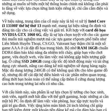
những ai muốn sở hữu một hệ thống hoàn chỉnh mà không cần phải
lo lắng về việc lựa chọn từng linh kiện riêng lẻ, chỉ cần cắm điện và
sử dụng.
Về hiệu năng, trung tâm của cỗ máy này là bộ vi xử lý
Intel Core
i3 13100F thế hệ thứ 13
mạnh mẽ, mang lại hiệu năng ổn định và
đáng tin cậy cho cả công việc và giải trí. Kết hợp với
card đồ họa
NVIDIA GTX 1060 6G
, đây là sự lựa chọn tuyệt vời cho các game
thủ muốn trải nghiệm mượt mà các tựa game eSports phổ biến như
Liên Minh Huyền Thoại, CS:GO, Valorant hay thậm chí là một số
game AAA ở cài đặt đồ họa trung bình. Bộ nhớ
RAM 16GB
chuẩn
DDR4 đảm bảo khả năng đa nhiệm trôi chảy, giúp bạn vừa chơi
game, vừa duyệt web, vừa làm việc mà không gặp hiện tượng giật
lag. Ổ cứng
SSD 240GB
cung cấp tốc độ khởi động máy và tải ứng
dụng cực nhanh, nâng cao đáng kể trải nghiệm sử dụng hàng ngày.
Mặc dù dung lượng 240GB có thể không quá lớn cho kho game đồ
sộ, nhưng đủ để cài đặt hệ điều hành và các phần mềm quan trọng,
đồng thời bạn hoàn toàn có thể nâng cấp thêm ổ cứng dung lượng
cao hơn trong tương lai nếu có nhu cầu.
Với cấu hình này, sản phẩm là sự lựa chọn lý tưởng cho học sinh,
sinh viên, người mới bắt đầu với thế giới gaming, hoặc những ai cần
một bộ PC ổn định để làm việc văn phòng, học tập trực tuyến và
giải trí gia đình. Việc tặng kèm màn hình 24 inch không chỉ giúp
bạn tiết kiệm được một khoản tiền đáng kể mà còn đảm bảo bạn có