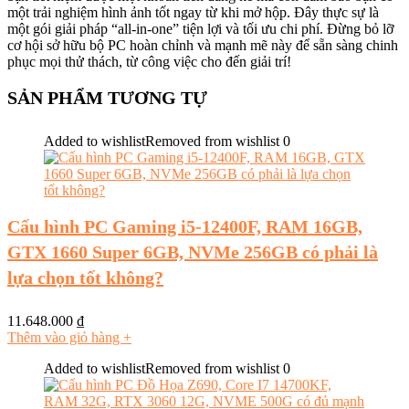
một trải nghiệm hình ảnh tốt ngay từ khi mở hộp. Đây thực sự là
một gói giải pháp “all-in-one” tiện lợi và tối ưu chi phí. Đừng bỏ lỡ
cơ hội sở hữu bộ PC hoàn chỉnh và mạnh mẽ này để sẵn sàng chinh
phục mọi thử thách, từ công việc cho đến giải trí!
SẢN PHẨM TƯƠNG TỰ
Added to wishlist
Removed from wishlist
0
Cấu hình PC Gaming i5-12400F, RAM 16GB,
GTX 1660 Super 6GB, NVMe 256GB có phải là
lựa chọn tốt không?
11.648.000
₫
Thêm vào giỏ hàng
+
Added to wishlist
Removed from wishlist
0