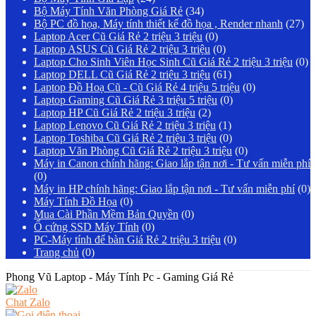
Bộ Máy Tính Văn Phòng Giá Rẻ
(34)
Bộ PC đồ họa, Máy tính thiết kế đồ họa , Render nhanh
(27)
Laptop Acer Cũ Giá Rẻ 2 triệu 3 triệu
(0)
Laptop ASUS Cũ Giá Rẻ 2 triệu 3 triệu
(0)
Laptop Cho Sinh Viên Học Sinh Cũ Giá Rẻ 2 triệu 3 triệu
(0)
Laptop DELL Cũ Giá Rẻ 2 triệu 3 triệu
(61)
Laptop Đồ Hoạ Cũ - Cũ Giá Rẻ 4 triệu 5 triệu
(0)
Laptop Gaming Cũ Giá Rẻ 3 triệu 5 triệu
(0)
Laptop HP Cũ Giá Rẻ 2 triệu 3 triệu
(2)
Laptop Lenovo Cũ Giá Rẻ 2 triệu 3 triệu
(1)
Laptop Toshiba Cũ Giá Rẻ 2 triệu 3 triệu
(0)
Laptop Văn Phòng Cũ Giá Rẻ 2 triệu 3 triệu
(0)
Máy in Canon chính hãng: Giao lắp tận nơi - Tư vấn miễn phí
(0)
Máy in HP chính hãng: Giao lắp tận nơi - Tư vấn miễn phí
(0)
Máy Tính Đồ Họa
(0)
Mua Cài Phần Mềm Bản Quyền
(0)
Ổ cứng SSD Máy Tính
(0)
PC-Máy tính để bàn Giá Rẻ 2 triệu 3 triệu
(0)
Trang chủ
(0)
Phong Vũ Laptop - Máy Tính Pc - Gaming Giá Rẻ
Chat Zalo