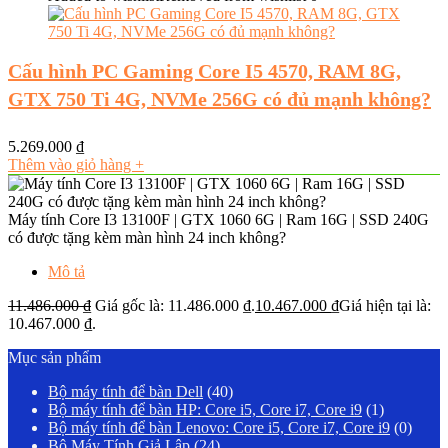
Cấu hình PC Gaming Core I5 4570, RAM 8G,
GTX 750 Ti 4G, NVMe 256G có đủ mạnh không?
5.269.000
₫
Thêm vào giỏ hàng
+
Máy tính Core I3 13100F | GTX 1060 6G | Ram 16G | SSD 240G
có được tặng kèm màn hình 24 inch không?
Mô tả
11.486.000
₫
Giá gốc là: 11.486.000 ₫.
10.467.000
₫
Giá hiện tại là:
10.467.000 ₫.
Mục sản phẩm
Bộ máy tính để bàn Dell
(40)
Bộ máy tính để bàn HP: Core i5, Core i7, Core i9
(1)
Bộ máy tính để bàn Lenovo: Core i5, Core i7, Core i9
(0)
Bộ Máy Tính Giả Lập
(24)