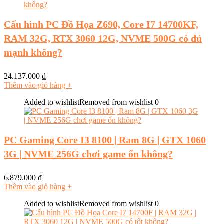
Cấu hình PC Đồ Họa Z690, Core I7 14700KF,
RAM 32G, RTX 3060 12G, NVME 500G có đủ
mạnh không?
24.137.000
₫
Thêm vào giỏ hàng
+
Added to wishlist
Removed from wishlist
0
PC Gaming Core I3 8100 | Ram 8G | GTX 1060
3G | NVME 256G chơi game ổn không?
6.879.000
₫
Thêm vào giỏ hàng
+
Added to wishlist
Removed from wishlist
0