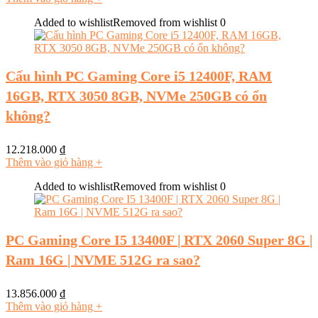
Added to wishlist
Removed from wishlist
0
Cấu hình PC Gaming Core i5 12400F, RAM
16GB, RTX 3050 8GB, NVMe 250GB có ổn
không?
12.218.000
₫
Thêm vào giỏ hàng
+
Added to wishlist
Removed from wishlist
0
PC Gaming Core I5 13400F | RTX 2060 Super 8G |
Ram 16G | NVME 512G ra sao?
13.856.000
₫
Thêm vào giỏ hàng
+