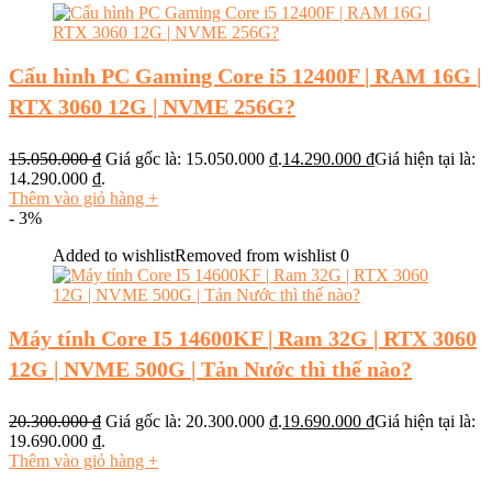
Cấu hình PC Gaming Core i5 12400F | RAM 16G |
RTX 3060 12G | NVME 256G?
15.050.000
₫
Giá gốc là: 15.050.000 ₫.
14.290.000
₫
Giá hiện tại là:
14.290.000 ₫.
Thêm vào giỏ hàng
+
- 3%
Added to wishlist
Removed from wishlist
0
Máy tính Core I5 14600KF | Ram 32G | RTX 3060
12G | NVME 500G | Tản Nước thì thế nào?
20.300.000
₫
Giá gốc là: 20.300.000 ₫.
19.690.000
₫
Giá hiện tại là:
19.690.000 ₫.
Thêm vào giỏ hàng
+