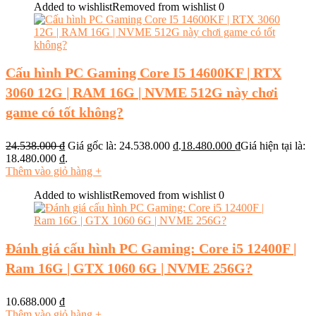
Added to wishlist
Removed from wishlist
0
Cấu hình PC Gaming Core I5 14600KF | RTX
3060 12G | RAM 16G | NVME 512G này chơi
game có tốt không?
24.538.000
₫
Giá gốc là: 24.538.000 ₫.
18.480.000
₫
Giá hiện tại là:
18.480.000 ₫.
Thêm vào giỏ hàng
+
Added to wishlist
Removed from wishlist
0
Đánh giá cấu hình PC Gaming: Core i5 12400F |
Ram 16G | GTX 1060 6G | NVME 256G?
10.688.000
₫
Thêm vào giỏ hàng
+