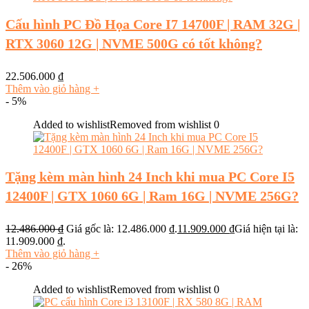
Cấu hình PC Đồ Họa Core I7 14700F | RAM 32G |
RTX 3060 12G | NVME 500G có tốt không?
22.506.000
₫
Thêm vào giỏ hàng
+
- 5%
Added to wishlist
Removed from wishlist
0
Tặng kèm màn hình 24 Inch khi mua PC Core I5
12400F | GTX 1060 6G | Ram 16G | NVME 256G?
12.486.000
₫
Giá gốc là: 12.486.000 ₫.
11.909.000
₫
Giá hiện tại là:
11.909.000 ₫.
Thêm vào giỏ hàng
+
- 26%
Added to wishlist
Removed from wishlist
0