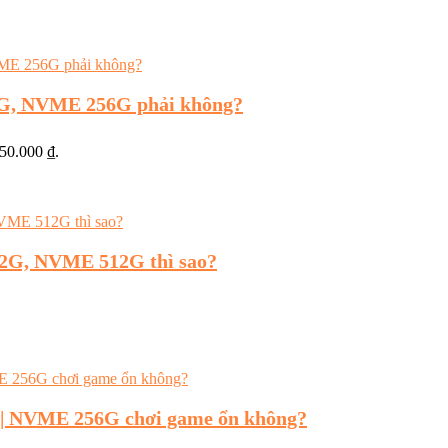
6G, NVME 256G phải không?
050.000 ₫.
12G, NVME 512G thì sao?
 | NVME 256G chơi game ổn không?