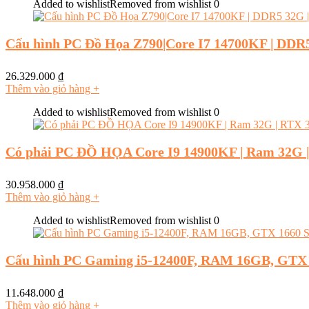
Added to wishlist
Removed from wishlist
0
Cấu hình PC Đồ Họa Z790|Core I7 14700KF | DDR5
26.329.000
₫
Thêm vào giỏ hàng
+
Added to wishlist
Removed from wishlist
0
Có phải PC ĐỒ HỌA Core I9 14900KF | Ram 32G 
30.958.000
₫
Thêm vào giỏ hàng
+
Added to wishlist
Removed from wishlist
0
Cấu hình PC Gaming i5-12400F, RAM 16GB, GTX 1
11.648.000
₫
Thêm vào giỏ hàng
+