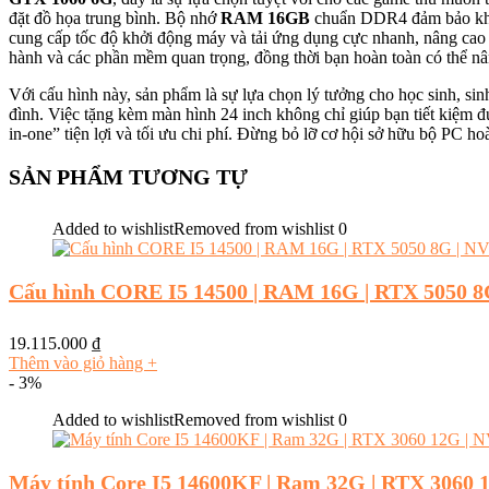
đặt đồ họa trung bình. Bộ nhớ
RAM 16GB
chuẩn DDR4 đảm bảo khả n
cung cấp tốc độ khởi động máy và tải ứng dụng cực nhanh, nâng cao
hành và các phần mềm quan trọng, đồng thời bạn hoàn toàn có thể nâ
Với cấu hình này, sản phẩm là sự lựa chọn lý tưởng cho học sinh, sin
đình. Việc tặng kèm màn hình 24 inch không chỉ giúp bạn tiết kiệm đ
in-one” tiện lợi và tối ưu chi phí. Đừng bỏ lỡ cơ hội sở hữu bộ PC h
SẢN PHẨM TƯƠNG TỰ
Added to wishlist
Removed from wishlist
0
Cấu hình CORE I5 14500 | RAM 16G | RTX 5050 8
19.115.000
₫
Thêm vào giỏ hàng
+
- 3%
Added to wishlist
Removed from wishlist
0
Máy tính Core I5 14600KF | Ram 32G | RTX 3060 