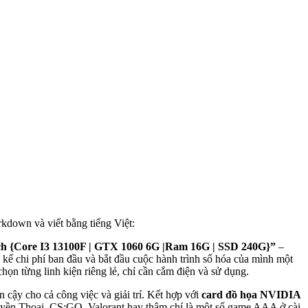
own và viết bằng tiếng Việt:
{Core I3 13100F | GTX 1060 6G |Ram 16G | SSD 240G}”
–
 kể chi phí ban đầu và bắt đầu cuộc hành trình số hóa của mình một
ọn từng linh kiện riêng lẻ, chỉ cần cắm điện và sử dụng.
 cậy cho cả công việc và giải trí. Kết hợp với
card đồ họa NVIDIA
Huyền Thoại, CS:GO, Valorant hay thậm chí là một số game AAA ở cài