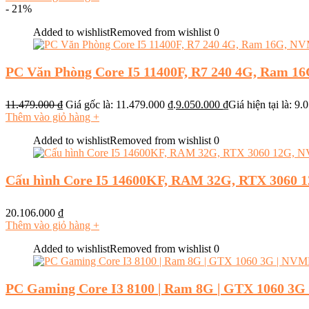
- 21%
Added to wishlist
Removed from wishlist
0
PC Văn Phòng Core I5 11400F, R7 240 4G, Ram 1
11.479.000
₫
Giá gốc là: 11.479.000 ₫.
9.050.000
₫
Giá hiện tại là: 9.
Thêm vào giỏ hàng
+
Added to wishlist
Removed from wishlist
0
Cấu hình Core I5 14600KF, RAM 32G, RTX 3060 
20.106.000
₫
Thêm vào giỏ hàng
+
Added to wishlist
Removed from wishlist
0
PC Gaming Core I3 8100 | Ram 8G | GTX 1060 3G