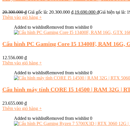
20.300.000
₫
Giá gốc là: 20.300.000 ₫.
19.690.000
₫
Giá hiện tại là: 
Thêm vào giỏ hàng
+
Added to wishlist
Removed from wishlist
0
Cấu hình PC Gaming Core I5 13400F, RAM 16G, 
12.556.000
₫
Thêm vào giỏ hàng
+
Added to wishlist
Removed from wishlist
0
Cấu hình máy tính CORE I5 14500 | RAM 32G | 
23.655.000
₫
Thêm vào giỏ hàng
+
Added to wishlist
Removed from wishlist
0