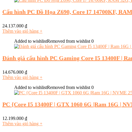
Cấu hình PC Đồ Họa Z690, Core I7 14700KF, RA
24.137.000
₫
Thêm vào giỏ hàng
+
Added to wishlist
Removed from wishlist
0
Đánh giá cấu hình PC Gaming Core I5 13400F | R
14.676.000
₫
Thêm vào giỏ hàng
+
Added to wishlist
Removed from wishlist
0
PC {Core I5 13400F | GTX 1060 6G |Ram 16G | NV
12.199.000
₫
Thêm vào giỏ hàng
+