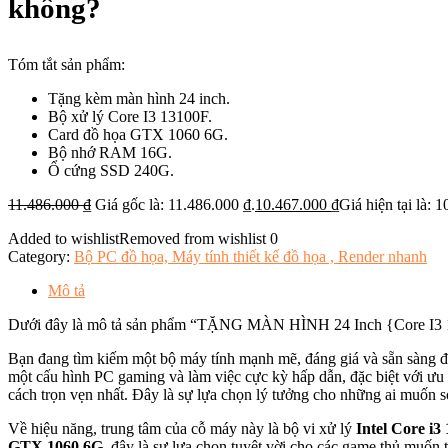
không?
Tóm tắt sản phẩm:
Tặng kèm màn hình 24 inch.
Bộ xử lý Core I3 13100F.
Card đồ họa GTX 1060 6G.
Bộ nhớ RAM 16G.
Ổ cứng SSD 240G.
11.486.000
₫
Giá gốc là: 11.486.000 ₫.
10.467.000
₫
Giá hiện tại là: 
Added to wishlist
Removed from wishlist
0
Category:
Bộ PC đồ họa, Máy tính thiết kế đồ họa , Render nhanh
Mô tả
Dưới đây là mô tả sản phẩm “TẶNG MÀN HÌNH 24 Inch {Core I3 1
Bạn đang tìm kiếm một bộ máy tính mạnh mẽ, đáng giá và sẵn sàng đ
một cấu hình PC gaming và làm việc cực kỳ hấp dẫn, đặc biệt với ưu 
cách trọn vẹn nhất. Đây là sự lựa chọn lý tưởng cho những ai muốn s
Về hiệu năng, trung tâm của cỗ máy này là bộ vi xử lý
Intel Core i3
GTX 1060 6G
, đây là sự lựa chọn tuyệt vời cho các game thủ muố