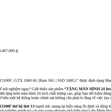
10.467.000 ₫.
3100F | GTX 1060 6G |Ram 16G | SSD 240G}” được định dạng Markd
ể trải nghiệm ngay? Giới thiệu sản phẩm
“TẶNG MÀN HÌNH 24 Inch 
đãi tặng kèm màn hình 24 inch chất lượng cao, giúp bạn tiết kiệm đáng
ở hữu một hệ thống hoàn chỉnh mà không cần phải lo lắng về việc lựa ch
 13100F thế hệ thứ 13
mạnh mẽ, mang lại hiệu năng ổn định và đáng tin
n trải nghiệm mượt mà các tựa game eSports phổ biến như Liên Minh 