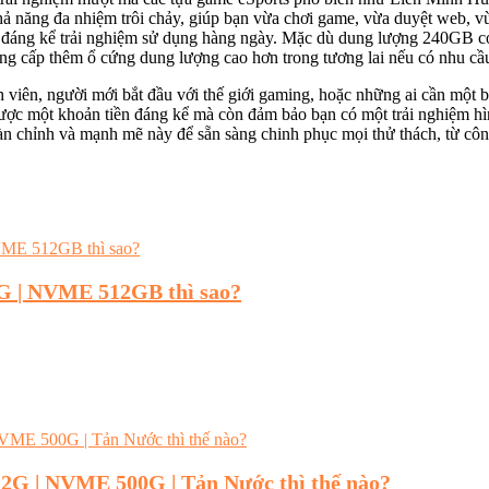
ăng đa nhiệm trôi chảy, giúp bạn vừa chơi game, vừa duyệt web, vừ
 đáng kể trải nghiệm sử dụng hàng ngày. Mặc dù dung lượng 240GB có 
ng cấp thêm ổ cứng dung lượng cao hơn trong tương lai nếu có nhu cầ
h viên, người mới bắt đầu với thế giới gaming, hoặc những ai cần một bộ
ược một khoản tiền đáng kể mà còn đảm bảo bạn có một trải nghiệm hình
oàn chỉnh và mạnh mẽ này để sẵn sàng chinh phục mọi thử thách, từ công
G | NVME 512GB thì sao?
12G | NVME 500G | Tản Nước thì thế nào?