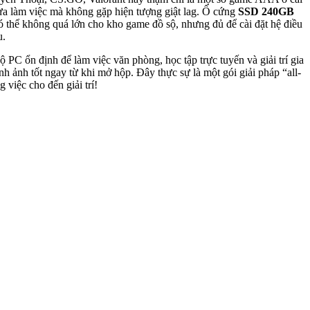
a làm việc mà không gặp hiện tượng giật lag. Ổ cứng
SSD 240GB
thể không quá lớn cho kho game đồ sộ, nhưng đủ để cài đặt hệ điều
u.
 PC ổn định để làm việc văn phòng, học tập trực tuyến và giải trí gia
 ảnh tốt ngay từ khi mở hộp. Đây thực sự là một gói giải pháp “all-
 việc cho đến giải trí!