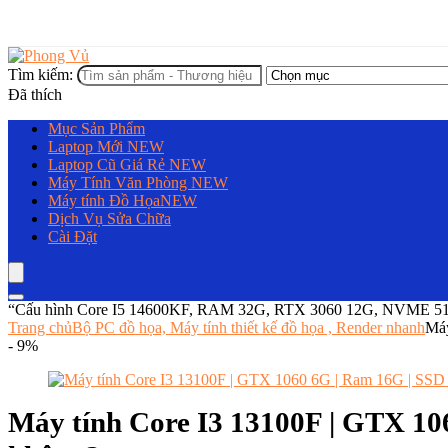
Tìm kiếm:
Đã thích
Mục Sản Phẩm
Laptop Mới
NEW
Laptop Cũ Giá Rẻ
NEW
Máy Tính Văn Phòng
NEW
Máy tính Đồ Họa
NEW
Dịch Vụ Sửa Chữa
Cài Đặt
“Cấu hình Core I5 14600KF, RAM 32G, RTX 3060 12G, NVME 512G 
Trang chủ
Bộ PC đồ họa, Máy tính thiết kế đồ họa , Render nhanh
Máy
- 9%
Máy tính Core I3 13100F | GTX 10