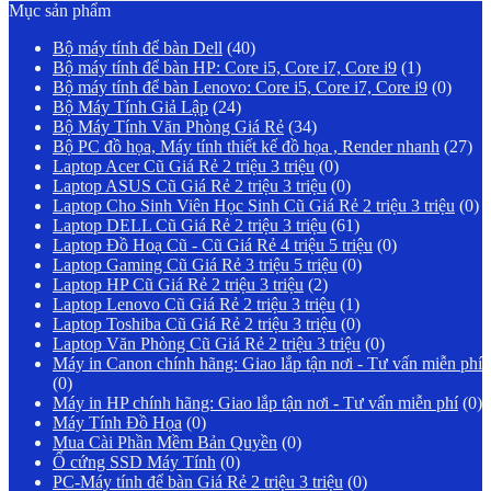
Mục sản phẩm
Bộ máy tính để bàn Dell
(40)
Bộ máy tính để bàn HP: Core i5, Core i7, Core i9
(1)
Bộ máy tính để bàn Lenovo: Core i5, Core i7, Core i9
(0)
Bộ Máy Tính Giả Lập
(24)
Bộ Máy Tính Văn Phòng Giá Rẻ
(34)
Bộ PC đồ họa, Máy tính thiết kế đồ họa , Render nhanh
(27)
Laptop Acer Cũ Giá Rẻ 2 triệu 3 triệu
(0)
Laptop ASUS Cũ Giá Rẻ 2 triệu 3 triệu
(0)
Laptop Cho Sinh Viên Học Sinh Cũ Giá Rẻ 2 triệu 3 triệu
(0)
Laptop DELL Cũ Giá Rẻ 2 triệu 3 triệu
(61)
Laptop Đồ Hoạ Cũ - Cũ Giá Rẻ 4 triệu 5 triệu
(0)
Laptop Gaming Cũ Giá Rẻ 3 triệu 5 triệu
(0)
Laptop HP Cũ Giá Rẻ 2 triệu 3 triệu
(2)
Laptop Lenovo Cũ Giá Rẻ 2 triệu 3 triệu
(1)
Laptop Toshiba Cũ Giá Rẻ 2 triệu 3 triệu
(0)
Laptop Văn Phòng Cũ Giá Rẻ 2 triệu 3 triệu
(0)
Máy in Canon chính hãng: Giao lắp tận nơi - Tư vấn miễn phí
(0)
Máy in HP chính hãng: Giao lắp tận nơi - Tư vấn miễn phí
(0)
Máy Tính Đồ Họa
(0)
Mua Cài Phần Mềm Bản Quyền
(0)
Ổ cứng SSD Máy Tính
(0)
PC-Máy tính để bàn Giá Rẻ 2 triệu 3 triệu
(0)