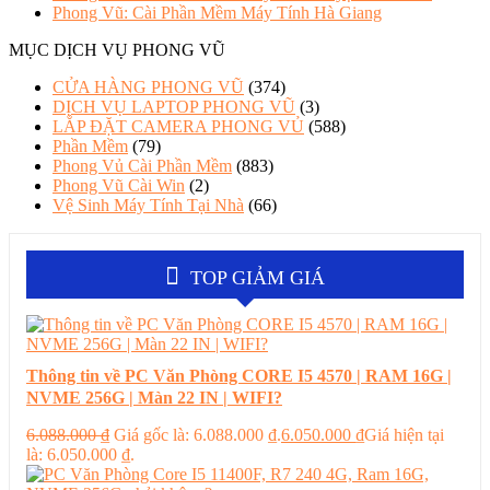
Phong Vũ: Cài Phần Mềm Máy Tính Hà Giang
MỤC DỊCH VỤ PHONG VŨ
CỬA HÀNG PHONG VŨ
(374)
DỊCH VỤ LAPTOP PHONG VŨ
(3)
LẮP ĐẶT CAMERA PHONG VỦ
(588)
Phần Mềm
(79)
Phong Vủ Cài Phần Mềm
(883)
Phong Vũ Cài Win
(2)
Vệ Sinh Máy Tính Tại Nhà
(66)
TOP GIẢM GIÁ
Thông tin về PC Văn Phòng CORE I5 4570 | RAM 16G |
NVME 256G | Màn 22 IN | WIFI?
6.088.000
₫
Giá gốc là: 6.088.000 ₫.
6.050.000
₫
Giá hiện tại
là: 6.050.000 ₫.