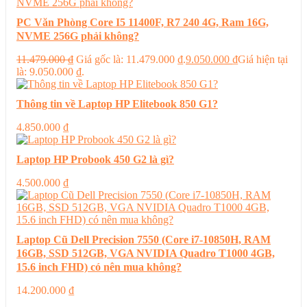
PC Văn Phòng Core I5 11400F, R7 240 4G, Ram 16G,
NVME 256G phải không?
11.479.000
₫
Giá gốc là: 11.479.000 ₫.
9.050.000
₫
Giá hiện tại
là: 9.050.000 ₫.
Thông tin về Laptop HP Elitebook 850 G1?
4.850.000
₫
Laptop HP Probook 450 G2 là gì?
4.500.000
₫
Laptop Cũ Dell Precision 7550 (Core i7-10850H, RAM
16GB, SSD 512GB, VGA NVIDIA Quadro T1000 4GB,
15.6 inch FHD) có nên mua không?
14.200.000
₫