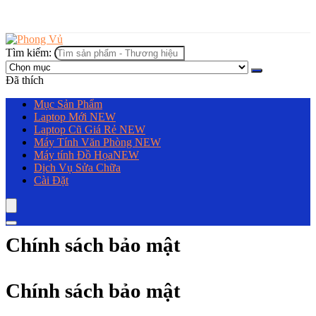
Tìm kiếm:
Đã thích
Mục Sản Phẩm
Laptop Mới
NEW
Laptop Cũ Giá Rẻ
NEW
Máy Tính Văn Phòng
NEW
Máy tính Đồ Họa
NEW
Dịch Vụ Sửa Chữa
Cài Đặt
Chính sách bảo mật
Chính sách bảo mật