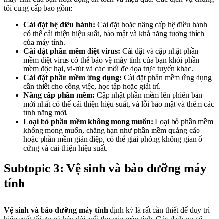
tôi cung cấp bao gồm:
Cài đặt hệ điều hành:
Cài đặt hoặc nâng cấp hệ điều hành
có thể cải thiện hiệu suất, bảo mật và khả năng tương thích
của máy tính.
Cài đặt phần mềm diệt virus:
Cài đặt và cập nhật phần
mềm diệt virus có thể bảo vệ máy tính của bạn khỏi phần
mềm độc hại, vi-rút và các mối đe dọa trực tuyến khác.
Cài đặt phần mềm ứng dụng:
Cài đặt phần mềm ứng dụng
cần thiết cho công việc, học tập hoặc giải trí.
Nâng cấp phần mềm:
Cập nhật phần mềm lên phiên bản
mới nhất có thể cải thiện hiệu suất, vá lỗi bảo mật và thêm các
tính năng mới.
Loại bỏ phần mềm không mong muốn:
Loại bỏ phần mềm
không mong muốn, chẳng hạn như phần mềm quảng cáo
hoặc phần mềm gián điệp, có thể giải phóng không gian ổ
cứng và cải thiện hiệu suất.
Subtopic 3: Vệ sinh và bảo dưỡng máy
tính
Vệ sinh và bảo dưỡng máy tính
định kỳ là rất cần thiết để duy trì
hiệu suất tối ưu và kéo dài tuổi thọ của máy tính. Các dịch vụ vệ