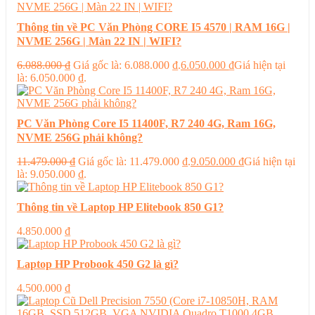
Thông tin về PC Văn Phòng CORE I5 4570 | RAM 16G |
NVME 256G | Màn 22 IN | WIFI?
6.088.000
₫
Giá gốc là: 6.088.000 ₫.
6.050.000
₫
Giá hiện tại
là: 6.050.000 ₫.
PC Văn Phòng Core I5 11400F, R7 240 4G, Ram 16G,
NVME 256G phải không?
11.479.000
₫
Giá gốc là: 11.479.000 ₫.
9.050.000
₫
Giá hiện tại
là: 9.050.000 ₫.
Thông tin về Laptop HP Elitebook 850 G1?
4.850.000
₫
Laptop HP Probook 450 G2 là gì?
4.500.000
₫