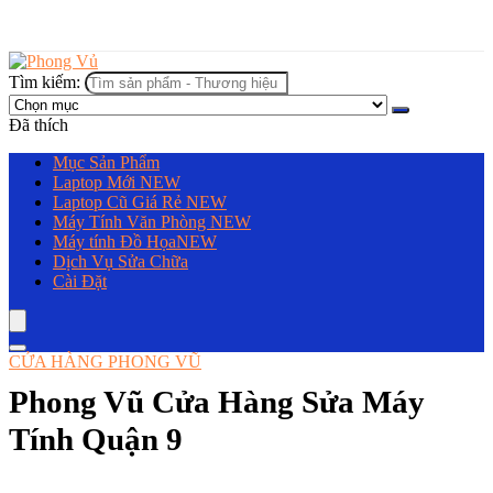
Tìm kiếm:
Đã thích
Mục Sản Phẩm
Laptop Mới
NEW
Laptop Cũ Giá Rẻ
NEW
Máy Tính Văn Phòng
NEW
Máy tính Đồ Họa
NEW
Dịch Vụ Sửa Chữa
Cài Đặt
CỬA HÀNG PHONG VŨ
Phong Vũ Cửa Hàng Sửa Máy
Tính Quận 9