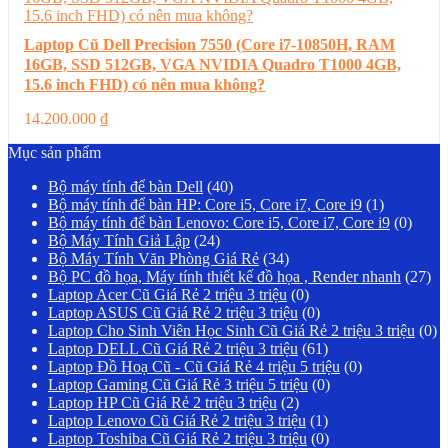
Laptop Cũ Dell Precision 7550 (Core i7-10850H, RAM
16GB, SSD 512GB, VGA NVIDIA Quadro T1000 4GB,
15.6 inch FHD) có nên mua không?
14.200.000
₫
Mục sản phẩm
Bộ máy tính để bàn Dell
(40)
Bộ máy tính để bàn HP: Core i5, Core i7, Core i9
(1)
Bộ máy tính để bàn Lenovo: Core i5, Core i7, Core i9
(0)
Bộ Máy Tính Giả Lập
(24)
Bộ Máy Tính Văn Phòng Giá Rẻ
(34)
Bộ PC đồ họa, Máy tính thiết kế đồ họa , Render nhanh
(27)
Laptop Acer Cũ Giá Rẻ 2 triệu 3 triệu
(0)
Laptop ASUS Cũ Giá Rẻ 2 triệu 3 triệu
(0)
Laptop Cho Sinh Viên Học Sinh Cũ Giá Rẻ 2 triệu 3 triệu
(0)
Laptop DELL Cũ Giá Rẻ 2 triệu 3 triệu
(61)
Laptop Đồ Hoạ Cũ - Cũ Giá Rẻ 4 triệu 5 triệu
(0)
Laptop Gaming Cũ Giá Rẻ 3 triệu 5 triệu
(0)
Laptop HP Cũ Giá Rẻ 2 triệu 3 triệu
(2)
Laptop Lenovo Cũ Giá Rẻ 2 triệu 3 triệu
(1)
Laptop Toshiba Cũ Giá Rẻ 2 triệu 3 triệu
(0)