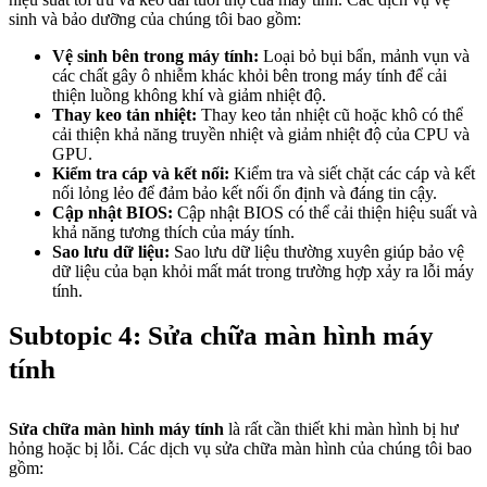
sinh và bảo dưỡng của chúng tôi bao gồm:
Vệ sinh bên trong máy tính:
Loại bỏ bụi bẩn, mảnh vụn và
các chất gây ô nhiễm khác khỏi bên trong máy tính để cải
thiện luồng không khí và giảm nhiệt độ.
Thay keo tản nhiệt:
Thay keo tản nhiệt cũ hoặc khô có thể
cải thiện khả năng truyền nhiệt và giảm nhiệt độ của CPU và
GPU.
Kiểm tra cáp và kết nối:
Kiểm tra và siết chặt các cáp và kết
nối lỏng lẻo để đảm bảo kết nối ổn định và đáng tin cậy.
Cập nhật BIOS:
Cập nhật BIOS có thể cải thiện hiệu suất và
khả năng tương thích của máy tính.
Sao lưu dữ liệu:
Sao lưu dữ liệu thường xuyên giúp bảo vệ
dữ liệu của bạn khỏi mất mát trong trường hợp xảy ra lỗi máy
tính.
Subtopic 4: Sửa chữa màn hình máy
tính
Sửa chữa màn hình máy tính
là rất cần thiết khi màn hình bị hư
hỏng hoặc bị lỗi. Các dịch vụ sửa chữa màn hình của chúng tôi bao
gồm: