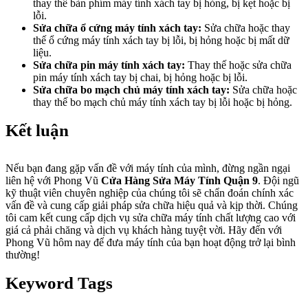
thay thế bàn phím máy tính xách tay bị hỏng, bị kẹt hoặc bị
lỗi.
Sửa chữa ổ cứng máy tính xách tay:
Sửa chữa hoặc thay
thế ổ cứng máy tính xách tay bị lỗi, bị hỏng hoặc bị mất dữ
liệu.
Sửa chữa pin máy tính xách tay:
Thay thế hoặc sửa chữa
pin máy tính xách tay bị chai, bị hỏng hoặc bị lỗi.
Sửa chữa bo mạch chủ máy tính xách tay:
Sửa chữa hoặc
thay thế bo mạch chủ máy tính xách tay bị lỗi hoặc bị hỏng.
Kết luận
Nếu bạn đang gặp vấn đề với máy tính của mình, đừng ngần ngại
liên hệ với Phong Vũ
Cửa Hàng Sửa Máy Tính Quận 9
. Đội ngũ
kỹ thuật viên chuyên nghiệp của chúng tôi sẽ chẩn đoán chính xác
vấn đề và cung cấp giải pháp sửa chữa hiệu quả và kịp thời. Chúng
tôi cam kết cung cấp dịch vụ sửa chữa máy tính chất lượng cao với
giá cả phải chăng và dịch vụ khách hàng tuyệt vời. Hãy đến với
Phong Vũ hôm nay để đưa máy tính của bạn hoạt động trở lại bình
thường!
Keyword Tags