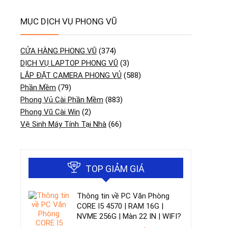
MỤC DỊCH VỤ PHONG VŨ
CỬA HÀNG PHONG VŨ
(374)
DỊCH VỤ LAPTOP PHONG VŨ
(3)
LẮP ĐẶT CAMERA PHONG VỦ
(588)
Phần Mềm
(79)
Phong Vủ Cài Phần Mềm
(883)
Phong Vũ Cài Win
(2)
Vệ Sinh Máy Tính Tại Nhà
(66)
TOP GIẢM GIÁ
Thông tin về PC Văn Phòng
CORE I5 4570 | RAM 16G |
NVME 256G | Màn 22 IN | WIFI?