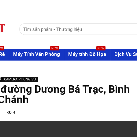
Tìm
kiếm:
EW
NEW
NEW
Rẻ
Máy Tính Văn Phòng
Máy tính Đồ Họa
Dịch Vụ 
ẶT CAMERA PHONG VỦ
 đường Dương Bá Trạc, Bình
Chánh
4