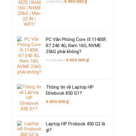
Giá
Giá
6.050.000
₫
6.088.000
₫
gốc
hiện
là:
tại
6.088.000 ₫.
là:
6.050.000 ₫.
PC Văn Phòng Core I5 11400F,
R7 240 4G, Ram 16G, NVME
256G phải không?
Giá
Giá
9.050.000
₫
11.479.000
₫
gốc
hiện
là:
tại
11.479.000 ₫.
là:
9.050.000 ₫.
Thông tin về Laptop HP
Elitebook 850 G1?
4.850.000
₫
Laptop HP Probook 450 G2 là
gì?