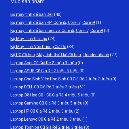
Mục sản phẩm
Bộ máy tính để bàn Dell
(40)
Bộ máy tính để bàn HP: Core i5, Core i7, Core i9
(1)
Bộ máy tính để bàn Lenovo: Core i5, Core i7, Core i9
(0)
Bộ Máy Tính Giả Lập
(24)
Bộ Máy Tính Văn Phòng Giá Rẻ
(34)
Bộ PC đồ họa, Máy tính thiết kế đồ họa , Render nhanh
(27)
Laptop Acer Cũ Giá Rẻ 2 triệu 3 triệu
(0)
Laptop ASUS Cũ Giá Rẻ 2 triệu 3 triệu
(0)
Laptop Cho Sinh Viên Học Sinh Cũ Giá Rẻ 2 triệu 3 triệu
(0)
Laptop DELL Cũ Giá Rẻ 2 triệu 3 triệu
(61)
Laptop Đồ Hoạ Cũ - Cũ Giá Rẻ 4 triệu 5 triệu
(0)
Laptop Gaming Cũ Giá Rẻ 3 triệu 5 triệu
(0)
Laptop HP Cũ Giá Rẻ 2 triệu 3 triệu
(2)
Laptop Lenovo Cũ Giá Rẻ 2 triệu 3 triệu
(1)
Laptop Toshiba Cũ Giá Rẻ 2 triệu 3 triệu
(0)