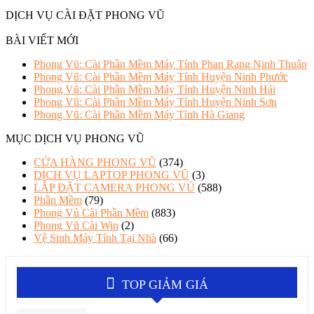
DỊCH VỤ CÀI ĐẶT PHONG VŨ
BÀI VIẾT MỚI
Phong Vũ: Cài Phần Mềm Máy Tính Phan Rang Ninh Thuận
Phong Vũ: Cài Phần Mềm Máy Tính Huyện Ninh Phước
Phong Vũ: Cài Phần Mềm Máy Tính Huyện Ninh Hải
Phong Vũ: Cài Phần Mềm Máy Tính Huyện Ninh Sơn
Phong Vũ: Cài Phần Mềm Máy Tính Hà Giang
MỤC DỊCH VỤ PHONG VŨ
CỬA HÀNG PHONG VŨ
(374)
DỊCH VỤ LAPTOP PHONG VŨ
(3)
LẮP ĐẶT CAMERA PHONG VỦ
(588)
Phần Mềm
(79)
Phong Vủ Cài Phần Mềm
(883)
Phong Vũ Cài Win
(2)
Vệ Sinh Máy Tính Tại Nhà
(66)
TOP GIẢM GIÁ