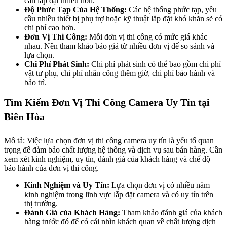
cần lắp đặt nhiều hơn.
Độ Phức Tạp Của Hệ Thống:
Các hệ thống phức tạp, yêu
cầu nhiều thiết bị phụ trợ hoặc kỹ thuật lắp đặt khó khăn sẽ có
chi phí cao hơn.
Đơn Vị Thi Công:
Mỗi đơn vị thi công có mức giá khác
nhau. Nên tham khảo báo giá từ nhiều đơn vị để so sánh và
lựa chọn.
Chi Phí Phát Sinh:
Chi phí phát sinh có thể bao gồm chi phí
vật tư phụ, chi phí nhân công thêm giờ, chi phí bảo hành và
bảo trì.
Tìm Kiếm Đơn Vị Thi Công Camera Uy Tín tại
Biên Hòa
Mô tả: Việc lựa chọn đơn vị thi công camera uy tín là yếu tố quan
trọng để đảm bảo chất lượng hệ thống và dịch vụ sau bán hàng. Cần
xem xét kinh nghiệm, uy tín, đánh giá của khách hàng và chế độ
bảo hành của đơn vị thi công.
Kinh Nghiệm và Uy Tín:
Lựa chọn đơn vị có nhiều năm
kinh nghiệm trong lĩnh vực lắp đặt camera và có uy tín trên
thị trường.
Đánh Giá của Khách Hàng:
Tham khảo đánh giá của khách
hàng trước đó để có cái nhìn khách quan về chất lượng dịch