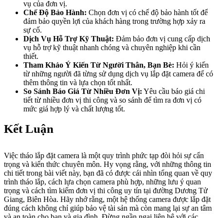
vụ của đơn vị.
Chế Độ Bảo Hành:
Chọn đơn vị có chế độ bảo hành tốt để
đảm bảo quyền lợi của khách hàng trong trường hợp xảy ra
sự cố.
Dịch Vụ Hỗ Trợ Kỹ Thuật:
Đảm bảo đơn vị cung cấp dịch
vụ hỗ trợ kỹ thuật nhanh chóng và chuyên nghiệp khi cần
thiết.
Tham Khảo Ý Kiến Từ Người Thân, Bạn Bè:
Hỏi ý kiến
từ những người đã từng sử dụng dịch vụ lắp đặt camera để có
thêm thông tin và lựa chọn tốt nhất.
So Sánh Báo Giá Từ Nhiều Đơn Vị:
Yêu cầu báo giá chi
tiết từ nhiều đơn vị thi công và so sánh để tìm ra đơn vị có
mức giá hợp lý và chất lượng tốt.
Kết Luận
Việc tháo lắp đặt camera là một quy trình phức tạp đòi hỏi sự cẩn
trọng và kiến thức chuyên môn. Hy vọng rằng, với những thông tin
chi tiết trong bài viết này, bạn đã có được cái nhìn tổng quan về quy
trình tháo lắp, cách lựa chọn camera phù hợp, những lưu ý quan
trọng và cách tìm kiếm đơn vị thi công uy tín tại đường Dương Tử
Giang, Biên Hòa. Hãy nhớ rằng, một hệ thống camera được lắp đặt
đúng cách không chỉ giúp bảo vệ tài sản mà còn mang lại sự an tâm
và an toàn cho bạn và gia đình. Đừng ngần ngại liên hệ với các