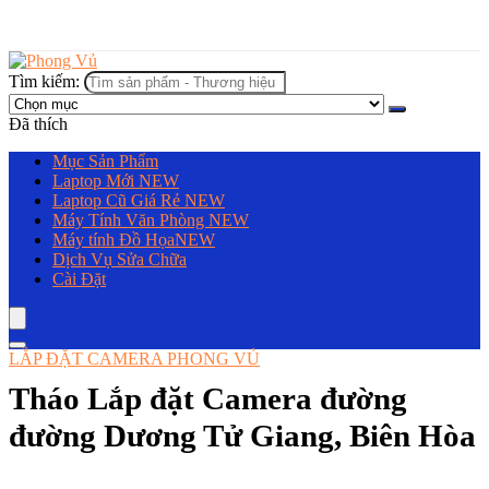
Tìm kiếm:
Đã thích
Mục Sản Phẩm
Laptop Mới
NEW
Laptop Cũ Giá Rẻ
NEW
Máy Tính Văn Phòng
NEW
Máy tính Đồ Họa
NEW
Dịch Vụ Sửa Chữa
Cài Đặt
LẮP ĐẶT CAMERA PHONG VỦ
Tháo Lắp đặt Camera đường
đường Dương Tử Giang, Biên Hòa