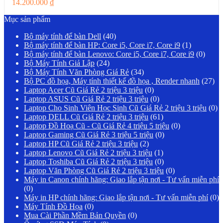
14.200.000
₫
Mục sản phẩm
Bộ máy tính để bàn Dell
(40)
Bộ máy tính để bàn HP: Core i5, Core i7, Core i9
(1)
Bộ máy tính để bàn Lenovo: Core i5, Core i7, Core i9
(0)
Bộ Máy Tính Giả Lập
(24)
Bộ Máy Tính Văn Phòng Giá Rẻ
(34)
Bộ PC đồ họa, Máy tính thiết kế đồ họa , Render nhanh
(27)
Laptop Acer Cũ Giá Rẻ 2 triệu 3 triệu
(0)
Laptop ASUS Cũ Giá Rẻ 2 triệu 3 triệu
(0)
Laptop Cho Sinh Viên Học Sinh Cũ Giá Rẻ 2 triệu 3 triệu
(0)
Laptop DELL Cũ Giá Rẻ 2 triệu 3 triệu
(61)
Laptop Đồ Hoạ Cũ - Cũ Giá Rẻ 4 triệu 5 triệu
(0)
Laptop Gaming Cũ Giá Rẻ 3 triệu 5 triệu
(0)
Laptop HP Cũ Giá Rẻ 2 triệu 3 triệu
(2)
Laptop Lenovo Cũ Giá Rẻ 2 triệu 3 triệu
(1)
Laptop Toshiba Cũ Giá Rẻ 2 triệu 3 triệu
(0)
Laptop Văn Phòng Cũ Giá Rẻ 2 triệu 3 triệu
(0)
Máy in Canon chính hãng: Giao lắp tận nơi - Tư vấn miễn phí
(0)
Máy in HP chính hãng: Giao lắp tận nơi - Tư vấn miễn phí
(0)
Máy Tính Đồ Họa
(0)
Mua Cài Phần Mềm Bản Quyền
(0)