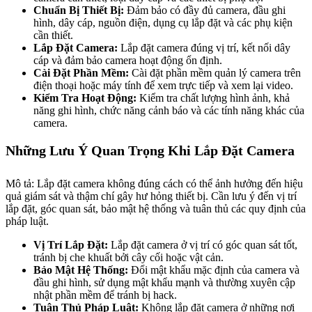
Chuẩn Bị Thiết Bị:
Đảm bảo có đầy đủ camera, đầu ghi
hình, dây cáp, nguồn điện, dụng cụ lắp đặt và các phụ kiện
cần thiết.
Lắp Đặt Camera:
Lắp đặt camera đúng vị trí, kết nối dây
cáp và đảm bảo camera hoạt động ổn định.
Cài Đặt Phần Mềm:
Cài đặt phần mềm quản lý camera trên
điện thoại hoặc máy tính để xem trực tiếp và xem lại video.
Kiểm Tra Hoạt Động:
Kiểm tra chất lượng hình ảnh, khả
năng ghi hình, chức năng cảnh báo và các tính năng khác của
camera.
Những Lưu Ý Quan Trọng Khi Lắp Đặt Camera
Mô tả: Lắp đặt camera không đúng cách có thể ảnh hưởng đến hiệu
quả giám sát và thậm chí gây hư hỏng thiết bị. Cần lưu ý đến vị trí
lắp đặt, góc quan sát, bảo mật hệ thống và tuân thủ các quy định của
pháp luật.
Vị Trí Lắp Đặt:
Lắp đặt camera ở vị trí có góc quan sát tốt,
tránh bị che khuất bởi cây cối hoặc vật cản.
Bảo Mật Hệ Thống:
Đổi mật khẩu mặc định của camera và
đầu ghi hình, sử dụng mật khẩu mạnh và thường xuyên cập
nhật phần mềm để tránh bị hack.
Tuân Thủ Pháp Luật:
Không lắp đặt camera ở những nơi