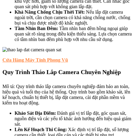
khu vực hơn, giảm số lượng camera cần thiết. Cân nhắc góc
quan sát phù hợp với không gian lắp đặt.
Khả Năng Chống Chịu Thời Tiết:
Nếu lắp đặt camera
ngoài trời, cần chọn camera có khả năng chống nước, chống
bụi và chịu được nhiệt độ khắc nghiệt.
Tầm Nhìn Ban Đêm:
Tầm nhìn ban đêm hồng ngoại giúp
quan sát rõ ràng trong điều kiện thiếu sáng. Lựa chọn camera
có tầm nhìn ban đêm phù hợp với nhu cầu sử dụng.
Cửa Hàng Máy Tính Phong Vũ
Quy Trình Tháo Lắp Camera Chuyên Nghiệp
Mô tả: Quy trình tháo lắp camera chuyên nghiệp đảm bảo an toàn,
hiệu quả và tuổi thọ của hệ thống. Quy trình bao gồm khảo sát, lên
kế hoạch, chuẩn bị thiết bị, lắp đặt camera, cài đặt phần mềm và
kiểm tra hoạt động.
Khảo Sát Địa Điểm:
Đánh giá vị trí lắp đặt, góc quan sát,
nguồn điện và các yếu tố khác ảnh hưởng đến hiệu quả giám
sát.
Lên Kế Hoạch Thi Công:
Xác định vị trí lắp đặt, số lượng
camera cần thiết, loại dây cáp và các thiết bị phụ trợ.