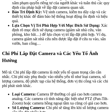
xâm phạm quyền riêng tư của người khác và tuân thủ các quy
định của pháp luật về lắp đặt camera quan sát.
Bảo Trì Định Kỳ:
Vệ sinh camera, kiểm tra dây cáp và các
thiết bị khác để đảm bảo hệ thống hoạt động ổn định và hiệu
quả.
Lựa Chọn Vị Trí Phù Hợp Với Mục Đích Sử Dụng:
Xác
định rõ mục đích sử dụng camera (giám sát nhà cửa, văn
phòng, kho bãi…) để lựa chọn vị trí lắp đặt phù hợp. Ví dụ,
camera giám sát nhà cửa nên được lắp đặt ở cửa ra vào, sân
vườn, ban công…
Chi Phí Lắp Đặt Camera và Các Yếu Tố Ảnh
Hưởng
Mô tả: Chi phí lắp đặt camera là một yếu tố quan trọng cần cân
nhắc. Chi phí này phụ thuộc vào nhiều yếu tố như loại camera, số
lượng camera, độ phức tạp của hệ thống, đơn vị thi công và các chi
phí phát sinh khác.
Loại Camera:
Camera IP thường có giá cao hơn camera
analog. Các camera có tính năng đặc biệt như PTZ (Pan-Tilt-
Zoom) hoặc camera hồng ngoại tầm xa cũng có giá cao hơn.
Số Lượng Camera:
Chi phí sẽ tăng lên khi số lượng camera