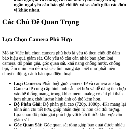
ngần ngại yêu cầu báo giá chi tiết và so sánh giữa các đơn
vị khác nhau.
Các Chủ Đề Quan Trọng
Lựa Chọn Camera Phù Hợp
Mô tả: Việc lựa chọn camera phù hợp là yếu tố then chốt để đảm
bảo hiệu quả giám sát. Các yếu tố cần cân nhắc bao gồm loại
camera, độ phân giải, góc quan sát, khả năng chống nước, chống
bụi, tầm nhìn ban đêm và các tính năng đặc biệt như phát hiện
chuyển động, cảnh báo qua điện thoại.
Loại Camera:
Phân biệt giữa camera IP và camera analog.
Camera IP cung cấp hình ảnh sắc nét hơn và dễ dàng tích hợp
vào hệ thống mạng, trong khi camera analog có chi phí thấp
hơn nhưng chất lượng hình ảnh có thể kém hơn.
Độ Phân Giải:
Độ phân giải cao (720p, 1080p, 4K) mang lại
hình ảnh chi tiết hơn, giúp nhận diện rõ hơn các đối tượng.
Lựa chọn độ phân giải phù hợp với kích thước khu vực cần
giám sát.
Góc Quan Sát:
Góc quan sát rộng giúp bao quát được nhiều