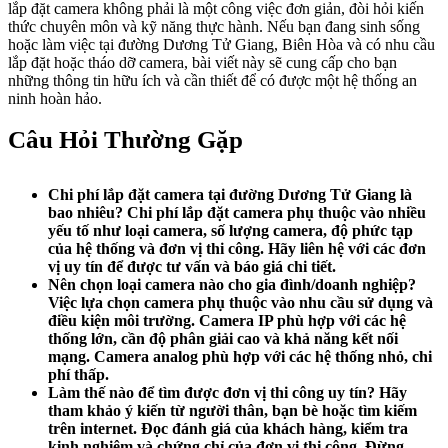
lắp đặt camera không phải là một công việc đơn giản, đòi hỏi kiến
thức chuyên môn và kỹ năng thực hành. Nếu bạn đang sinh sống
hoặc làm việc tại đường Dương Tử Giang, Biên Hòa và có nhu cầu
lắp đặt hoặc tháo dỡ camera, bài viết này sẽ cung cấp cho bạn
những thông tin hữu ích và cần thiết để có được một hệ thống an
ninh hoàn hảo.
Câu Hỏi Thường Gặp
Chi phí lắp đặt camera tại đường Dương Tử Giang là
bao nhiêu?
Chi phí lắp đặt camera phụ thuộc vào nhiều
yếu tố như loại camera, số lượng camera, độ phức tạp
của hệ thống và đơn vị thi công. Hãy liên hệ với các đơn
vị uy tín để được tư vấn và báo giá chi tiết.
Nên chọn loại camera nào cho gia đình/doanh nghiệp?
Việc lựa chọn camera phụ thuộc vào nhu cầu sử dụng và
điều kiện môi trường. Camera IP phù hợp với các hệ
thống lớn, cần độ phân giải cao và khả năng kết nối
mạng. Camera analog phù hợp với các hệ thống nhỏ, chi
phí thấp.
Làm thế nào để tìm được đơn vị thi công uy tín?
Hãy
tham khảo ý kiến từ người thân, bạn bè hoặc tìm kiếm
trên internet. Đọc đánh giá của khách hàng, kiểm tra
kinh nghiệm và chứng chỉ của đơn vị thi công. Đừng