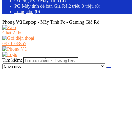
Ổ cứng SSD Máy Tính
(0)
PC-Máy tính để bàn Giá Rẻ 2 triệu 3 triệu
(0)
Trang chủ
(0)
Phong Vũ Laptop - Máy Tính Pc - Gaming Giá Rẻ
Chat Zalo
0979106855
Tìm kiếm: