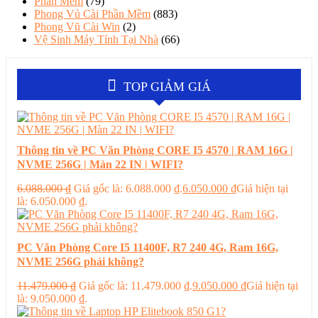
Phần Mềm
(79)
Phong Vủ Cài Phần Mềm
(883)
Phong Vũ Cài Win
(2)
Vệ Sinh Máy Tính Tại Nhà
(66)
TOP GIẢM GIÁ
Thông tin về PC Văn Phòng CORE I5 4570 | RAM 16G |
NVME 256G | Màn 22 IN | WIFI?
6.088.000
₫
Giá gốc là: 6.088.000 ₫.
6.050.000
₫
Giá hiện tại
là: 6.050.000 ₫.
PC Văn Phòng Core I5 11400F, R7 240 4G, Ram 16G,
NVME 256G phải không?
11.479.000
₫
Giá gốc là: 11.479.000 ₫.
9.050.000
₫
Giá hiện tại
là: 9.050.000 ₫.