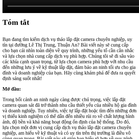
Tóm tắt
Bạn đang tìm kiếm dịch vụ tháo lắp đặt camera chuyên nghiệp, uy
tín tại đường Lê Thị Trung, Thuận An? Bài viết này sẽ cung cấp
cho bạn cái nhìn toàn diện về quy trình, những yếu tố cần cân nhắc
và lựa chọn nhà cung cấp dịch vụ phù hợp. Chúng tôi sẽ đi sâu vào
các khía cạnh quan trọng, từ lựa chọn camera phù hợp với nhu cầu
đến những lưu ý về kỹ thuật lắp đặt, đảm bảo an ninh tối ưu cho gia
đình và doanh nghiệp của bạn. Hãy cùng khám phá để đưa ra quyết
định sáng suốt nhất!
Mở đầu:
Trong bối cảnh an ninh ngày càng được chú trọng, việc lắp đặt
camera quan sát đã trở thành nhu cầu thiết yếu của nhiều hộ gia đình
và doanh nghiệp. Tuy nhiên, việc tự lắp đặt hoặc tìm đến những đơn
vị thiếu kinh nghiệm có thể dẫn đến nhiều rủi ro về chất lượng hình
ảnh, độ bền và khả năng hoạt động ổn định của hệ thống. Do đó,
lựa chọn một đơn vị cung cấp dịch vụ tháo lắp đặt camera chuyên
nghiệp, am hiểu về kỹ thuật và có uy tín trên thị trường là điều vô
cùng quan trọng. Bài viết này sẽ giúp bạn hiểu rõ hơn về quy trình,