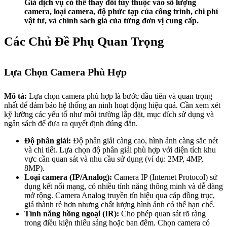
Giá dịch vụ có thể thay đổi tùy thuộc vào số lượng
camera, loại camera, độ phức tạp của công trình, chi phí
vật tư, và chính sách giá của từng đơn vị cung cấp.
Các Chủ Đề Phụ Quan Trọng
Lựa Chọn Camera Phù Hợp
Mô tả:
Lựa chọn camera phù hợp là bước đầu tiên và quan trọng
nhất để đảm bảo hệ thống an ninh hoạt động hiệu quả. Cần xem xét
kỹ lưỡng các yếu tố như môi trường lắp đặt, mục đích sử dụng và
ngân sách để đưa ra quyết định đúng đắn.
Độ phân giải:
Độ phân giải càng cao, hình ảnh càng sắc nét
và chi tiết. Lựa chọn độ phân giải phù hợp với diện tích khu
vực cần quan sát và nhu cầu sử dụng (ví dụ: 2MP, 4MP,
8MP).
Loại camera (IP/Analog):
Camera IP (Internet Protocol) sử
dụng kết nối mạng, có nhiều tính năng thông minh và dễ dàng
mở rộng. Camera Analog truyền tín hiệu qua cáp đồng trục,
giá thành rẻ hơn nhưng chất lượng hình ảnh có thể hạn chế.
Tính năng hồng ngoại (IR):
Cho phép quan sát rõ ràng
trong điều kiện thiếu sáng hoặc ban đêm. Chọn camera có