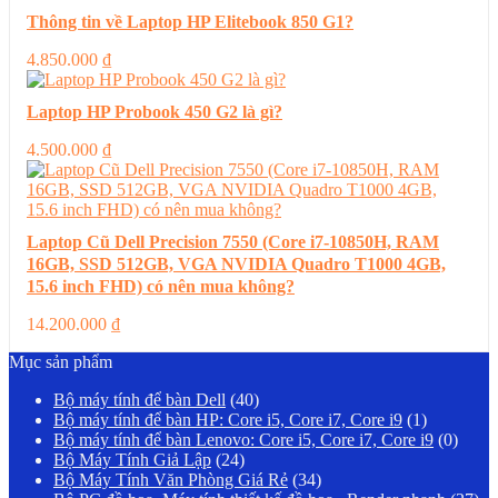
Thông tin về Laptop HP Elitebook 850 G1?
4.850.000
₫
Laptop HP Probook 450 G2 là gì?
4.500.000
₫
Laptop Cũ Dell Precision 7550 (Core i7-10850H, RAM
16GB, SSD 512GB, VGA NVIDIA Quadro T1000 4GB,
15.6 inch FHD) có nên mua không?
14.200.000
₫
Mục sản phẩm
Bộ máy tính để bàn Dell
(40)
Bộ máy tính để bàn HP: Core i5, Core i7, Core i9
(1)
Bộ máy tính để bàn Lenovo: Core i5, Core i7, Core i9
(0)
Bộ Máy Tính Giả Lập
(24)
Bộ Máy Tính Văn Phòng Giá Rẻ
(34)