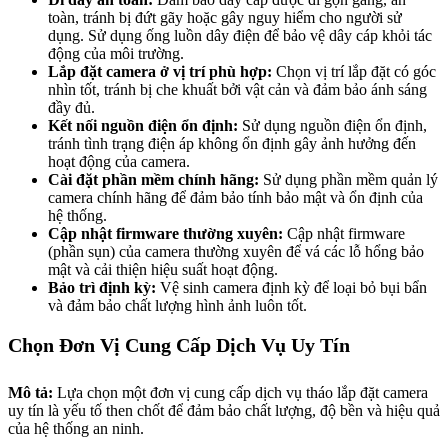
toàn, tránh bị đứt gãy hoặc gây nguy hiểm cho người sử
dụng. Sử dụng ống luồn dây điện để bảo vệ dây cáp khỏi tác
động của môi trường.
Lắp đặt camera ở vị trí phù hợp:
Chọn vị trí lắp đặt có góc
nhìn tốt, tránh bị che khuất bởi vật cản và đảm bảo ánh sáng
đầy đủ.
Kết nối nguồn điện ổn định:
Sử dụng nguồn điện ổn định,
tránh tình trạng điện áp không ổn định gây ảnh hưởng đến
hoạt động của camera.
Cài đặt phần mềm chính hãng:
Sử dụng phần mềm quản lý
camera chính hãng để đảm bảo tính bảo mật và ổn định của
hệ thống.
Cập nhật firmware thường xuyên:
Cập nhật firmware
(phần sụn) của camera thường xuyên để vá các lỗ hổng bảo
mật và cải thiện hiệu suất hoạt động.
Bảo trì định kỳ:
Vệ sinh camera định kỳ để loại bỏ bụi bẩn
và đảm bảo chất lượng hình ảnh luôn tốt.
Chọn Đơn Vị Cung Cấp Dịch Vụ Uy Tín
Mô tả:
Lựa chọn một đơn vị cung cấp dịch vụ tháo lắp đặt camera
uy tín là yếu tố then chốt để đảm bảo chất lượng, độ bền và hiệu quả
của hệ thống an ninh.