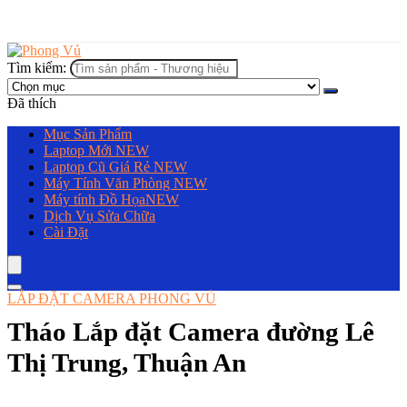
Tìm kiếm:
Đã thích
Mục Sản Phẩm
Laptop Mới
NEW
Laptop Cũ Giá Rẻ
NEW
Máy Tính Văn Phòng
NEW
Máy tính Đồ Họa
NEW
Dịch Vụ Sửa Chữa
Cài Đặt
LẮP ĐẶT CAMERA PHONG VỦ
Tháo Lắp đặt Camera đường Lê
Thị Trung, Thuận An