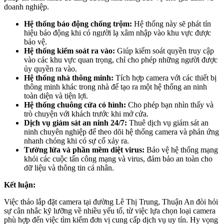
doanh nghiệp.
Hệ thống báo động chống trộm:
Hệ thống này sẽ phát tín
hiệu báo động khi có người lạ xâm nhập vào khu vực được
bảo vệ.
Hệ thống kiểm soát ra vào:
Giúp kiểm soát quyền truy cập
vào các khu vực quan trọng, chỉ cho phép những người được
ủy quyền ra vào.
Hệ thống nhà thông minh:
Tích hợp camera với các thiết bị
thông minh khác trong nhà để tạo ra một hệ thống an ninh
toàn diện và tiện lợi.
Hệ thống chuông cửa có hình:
Cho phép bạn nhìn thấy và
trò chuyện với khách trước khi mở cửa.
Dịch vụ giám sát an ninh 24/7:
Thuê dịch vụ giám sát an
ninh chuyên nghiệp để theo dõi hệ thống camera và phản ứng
nhanh chóng khi có sự cố xảy ra.
Tường lửa và phần mềm diệt virus:
Bảo vệ hệ thống mạng
khỏi các cuộc tấn công mạng và virus, đảm bảo an toàn cho
dữ liệu và thông tin cá nhân.
Kết luận:
Việc tháo lắp đặt camera tại đường Lê Thị Trung, Thuận An đòi hỏi
sự cân nhắc kỹ lưỡng về nhiều yếu tố, từ việc lựa chọn loại camera
phù hợp đến việc tìm kiếm đơn vị cung cấp dịch vụ uy tín. Hy vọng