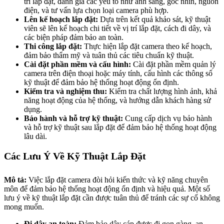
trí lắp đặt, đánh giá các yếu tố như ánh sáng, góc nhìn, nguồn
điện, và tư vấn lựa chọn loại camera phù hợp.
Lên kế hoạch lắp đặt:
Dựa trên kết quả khảo sát, kỹ thuật
viên sẽ lên kế hoạch chi tiết về vị trí lắp đặt, cách đi dây, và
các biện pháp đảm bảo an toàn.
Thi công lắp đặt:
Thực hiện lắp đặt camera theo kế hoạch,
đảm bảo thẩm mỹ và tuân thủ các tiêu chuẩn kỹ thuật.
Cài đặt phần mềm và cấu hình:
Cài đặt phần mềm quản lý
camera trên điện thoại hoặc máy tính, cấu hình các thông số
kỹ thuật để đảm bảo hệ thống hoạt động ổn định.
Kiểm tra và nghiệm thu:
Kiểm tra chất lượng hình ảnh, khả
năng hoạt động của hệ thống, và hướng dẫn khách hàng sử
dụng.
Bảo hành và hỗ trợ kỹ thuật:
Cung cấp dịch vụ bảo hành
và hỗ trợ kỹ thuật sau lắp đặt để đảm bảo hệ thống hoạt động
lâu dài.
Các Lưu Ý Về Kỹ Thuật Lắp Đặt
Mô tả:
Việc lắp đặt camera đòi hỏi kiến thức và kỹ năng chuyên
môn để đảm bảo hệ thống hoạt động ổn định và hiệu quả. Một số
lưu ý về kỹ thuật lắp đặt cần được tuân thủ để tránh các sự cố không
mong muốn.
Đi dây an toàn:
Đảm bảo dây cáp được đi gọn gàng, an