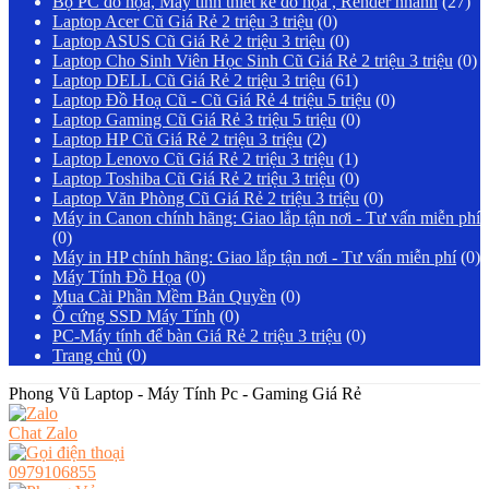
Bộ PC đồ họa, Máy tính thiết kế đồ họa , Render nhanh
(27)
Laptop Acer Cũ Giá Rẻ 2 triệu 3 triệu
(0)
Laptop ASUS Cũ Giá Rẻ 2 triệu 3 triệu
(0)
Laptop Cho Sinh Viên Học Sinh Cũ Giá Rẻ 2 triệu 3 triệu
(0)
Laptop DELL Cũ Giá Rẻ 2 triệu 3 triệu
(61)
Laptop Đồ Hoạ Cũ - Cũ Giá Rẻ 4 triệu 5 triệu
(0)
Laptop Gaming Cũ Giá Rẻ 3 triệu 5 triệu
(0)
Laptop HP Cũ Giá Rẻ 2 triệu 3 triệu
(2)
Laptop Lenovo Cũ Giá Rẻ 2 triệu 3 triệu
(1)
Laptop Toshiba Cũ Giá Rẻ 2 triệu 3 triệu
(0)
Laptop Văn Phòng Cũ Giá Rẻ 2 triệu 3 triệu
(0)
Máy in Canon chính hãng: Giao lắp tận nơi - Tư vấn miễn phí
(0)
Máy in HP chính hãng: Giao lắp tận nơi - Tư vấn miễn phí
(0)
Máy Tính Đồ Họa
(0)
Mua Cài Phần Mềm Bản Quyền
(0)
Ổ cứng SSD Máy Tính
(0)
PC-Máy tính để bàn Giá Rẻ 2 triệu 3 triệu
(0)
Trang chủ
(0)
Phong Vũ Laptop - Máy Tính Pc - Gaming Giá Rẻ
Chat Zalo
0979106855