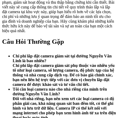
phạm, giám sát hoạt động và thu thập bằng chứng khi cần thiết. Bài
viết này sẽ cung cấp thông tin chi tiết về quy trình tháo lắp và lắp
đặt camera tại khu vực này, giúp bạn hiểu rõ hơn về các lựa chọn,
chi phí và những lưu ý quan trọng để đảm bảo an ninh tối ưu cho
gia đình và doanh nghiệp của bạn. Hãy cùng khám phá những kiến
thức hữu ích này để bảo vệ tài sản và sự an toàn của bạn một cách
hiệu quả nhất.
Câu Hỏi Thường Gặp
Chi phí lắp đặt camera giám sát tại đường Nguyễn Văn
Linh là bao nhiêu?
Chi phí lắp đặt camera giám sát phụ thuộc vào nhiều yếu
tố như loại camera, số lượng camera, độ phức tạp của hệ
thống và nhà cung cấp dịch vụ. Để có báo giá chính xác,
bạn nên liên hệ trực tiếp với các đơn vị chuyên lắp đặt
camera để được khảo sát và tư vấn chi tiết.
Tôi cần loại camera nào cho nhà riêng của mình trên
đường Nguyễn Văn Linh?
Đối với nhà riêng, bạn nên xem xét các loại camera có độ
phân giải cao, khả năng quan sát ban đêm tốt, có thể ghi
hình và lưu trữ dữ liệu. Camera IP có thể kết nối với
mạng internet cho phép bạn xem hình ảnh từ xa trên điện
thoại hoặc máy tính.