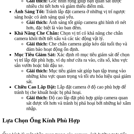
Giải thích:
Góc nhìn rộng giúp bạn quan sát được
nhiều chi tiết hơn và giảm thiểu điểm mù.
Ánh Sáng Tốt:
Tránh lắp đặt camera ở những vị trí ngược
sáng hoặc có ánh sáng quá yếu.
Giải thích:
Ánh sáng tốt giúp camera ghi hình rõ nét
hơn, đặc biệt là vào ban đêm.
Khả Năng Che Chắn:
Chọn vị trí có khả năng che chắn
camera khỏi thời tiết xấu và các tác động vật lý.
Giải thích:
Che chắn camera giúp kéo dài tuổi thọ và
đảm bảo hoạt động ổn định.
Mục Tiêu Giám Sát:
Xác định rõ mục tiêu giám sát để chọn
vị trí lắp đặt phù hợp, ví dụ như cửa ra vào, cửa sổ, khu vực
sân vườn hoặc bãi đậu xe.
Giải thích:
Mục tiêu giám sát giúp bạn tập trung vào
những khu vực quan trọng và tối ưu hóa hiệu quả giám
sát.
Chiều Cao Lắp Đặt:
Lắp đặt camera ở độ cao phù hợp để
tránh bị che khuất hoặc bị phá hoại.
Giải thích:
Độ cao lắp đặt phù hợp giúp camera quan
sát được tốt hơn và tránh bị phá hoại bởi những kẻ xâm
nhập.
Lựa Chọn Ống Kính Phù Hợp