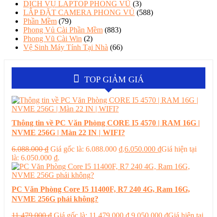
DỊCH VỤ LAPTOP PHONG VŨ
(3)
LẮP ĐẶT CAMERA PHONG VỦ
(588)
Phần Mềm
(79)
Phong Vủ Cài Phần Mềm
(883)
Phong Vũ Cài Win
(2)
Vệ Sinh Máy Tính Tại Nhà
(66)
TOP GIẢM GIÁ
Thông tin về PC Văn Phòng CORE I5 4570 | RAM 16G |
NVME 256G | Màn 22 IN | WIFI?
6.088.000
₫
Giá gốc là: 6.088.000 ₫.
6.050.000
₫
Giá hiện tại
là: 6.050.000 ₫.
PC Văn Phòng Core I5 11400F, R7 240 4G, Ram 16G,
NVME 256G phải không?
11.479.000
₫
Giá gốc là: 11.479.000 ₫.
9.050.000
₫
Giá hiện tại