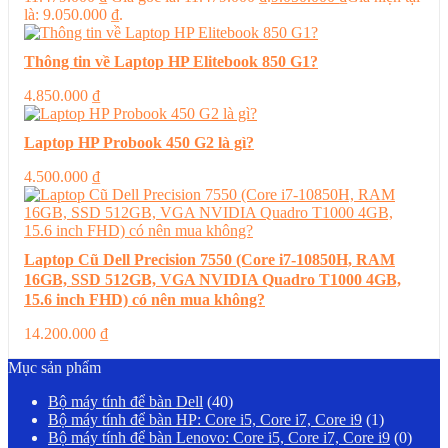
là: 9.050.000 ₫.
Thông tin về Laptop HP Elitebook 850 G1?
4.850.000
₫
Laptop HP Probook 450 G2 là gì?
4.500.000
₫
Laptop Cũ Dell Precision 7550 (Core i7-10850H, RAM
16GB, SSD 512GB, VGA NVIDIA Quadro T1000 4GB,
15.6 inch FHD) có nên mua không?
14.200.000
₫
Mục sản phẩm
Bộ máy tính để bàn Dell
(40)
Bộ máy tính để bàn HP: Core i5, Core i7, Core i9
(1)
Bộ máy tính để bàn Lenovo: Core i5, Core i7, Core i9
(0)