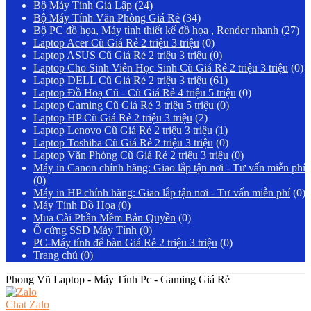
Bộ Máy Tính Giả Lập
(24)
Bộ Máy Tính Văn Phòng Giá Rẻ
(34)
Bộ PC đồ họa, Máy tính thiết kế đồ họa , Render nhanh
(27)
Laptop Acer Cũ Giá Rẻ 2 triệu 3 triệu
(0)
Laptop ASUS Cũ Giá Rẻ 2 triệu 3 triệu
(0)
Laptop Cho Sinh Viên Học Sinh Cũ Giá Rẻ 2 triệu 3 triệu
(0)
Laptop DELL Cũ Giá Rẻ 2 triệu 3 triệu
(61)
Laptop Đồ Hoạ Cũ - Cũ Giá Rẻ 4 triệu 5 triệu
(0)
Laptop Gaming Cũ Giá Rẻ 3 triệu 5 triệu
(0)
Laptop HP Cũ Giá Rẻ 2 triệu 3 triệu
(2)
Laptop Lenovo Cũ Giá Rẻ 2 triệu 3 triệu
(1)
Laptop Toshiba Cũ Giá Rẻ 2 triệu 3 triệu
(0)
Laptop Văn Phòng Cũ Giá Rẻ 2 triệu 3 triệu
(0)
Máy in Canon chính hãng: Giao lắp tận nơi - Tư vấn miễn phí
(0)
Máy in HP chính hãng: Giao lắp tận nơi - Tư vấn miễn phí
(0)
Máy Tính Đồ Họa
(0)
Mua Cài Phần Mềm Bản Quyền
(0)
Ổ cứng SSD Máy Tính
(0)
PC-Máy tính để bàn Giá Rẻ 2 triệu 3 triệu
(0)
Trang chủ
(0)
Phong Vũ Laptop - Máy Tính Pc - Gaming Giá Rẻ
Chat Zalo