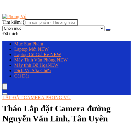
Tìm kiếm:
Đã thích
Mục Sản Phẩm
Laptop Mới
NEW
Laptop Cũ Giá Rẻ
NEW
Máy Tính Văn Phòng
NEW
Máy tính Đồ Họa
NEW
Dịch Vụ Sửa Chữa
Cài Đặt
LẮP ĐẶT CAMERA PHONG VỦ
Tháo Lắp đặt Camera đường
Nguyễn Văn Linh, Tân Uyên