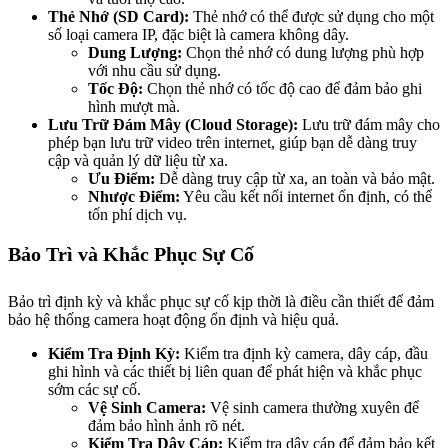
Thẻ Nhớ (SD Card):
Thẻ nhớ có thể được sử dụng cho một
số loại camera IP, đặc biệt là camera không dây.
Dung Lượng:
Chọn thẻ nhớ có dung lượng phù hợp
với nhu cầu sử dụng.
Tốc Độ:
Chọn thẻ nhớ có tốc độ cao để đảm bảo ghi
hình mượt mà.
Lưu Trữ Đám Mây (Cloud Storage):
Lưu trữ đám mây cho
phép bạn lưu trữ video trên internet, giúp bạn dễ dàng truy
cập và quản lý dữ liệu từ xa.
Ưu Điểm:
Dễ dàng truy cập từ xa, an toàn và bảo mật.
Nhược Điểm:
Yêu cầu kết nối internet ổn định, có thể
tốn phí dịch vụ.
Bảo Trì và Khắc Phục Sự Cố
Bảo trì định kỳ và khắc phục sự cố kịp thời là điều cần thiết để đảm
bảo hệ thống camera hoạt động ổn định và hiệu quả.
Kiểm Tra Định Kỳ:
Kiểm tra định kỳ camera, dây cáp, đầu
ghi hình và các thiết bị liên quan để phát hiện và khắc phục
sớm các sự cố.
Vệ Sinh Camera:
Vệ sinh camera thường xuyên để
đảm bảo hình ảnh rõ nét.
Kiểm Tra Dây Cáp:
Kiểm tra dây cáp để đảm bảo kết