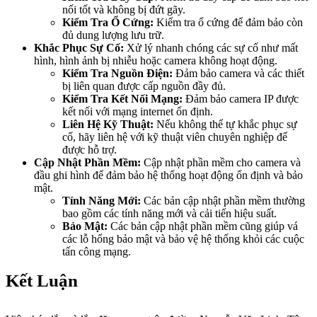
nối tốt và không bị đứt gãy.
Kiểm Tra Ổ Cứng:
Kiểm tra ổ cứng để đảm bảo còn
đủ dung lượng lưu trữ.
Khắc Phục Sự Cố:
Xử lý nhanh chóng các sự cố như mất
hình, hình ảnh bị nhiễu hoặc camera không hoạt động.
Kiểm Tra Nguồn Điện:
Đảm bảo camera và các thiết
bị liên quan được cấp nguồn đầy đủ.
Kiểm Tra Kết Nối Mạng:
Đảm bảo camera IP được
kết nối với mạng internet ổn định.
Liên Hệ Kỹ Thuật:
Nếu không thể tự khắc phục sự
cố, hãy liên hệ với kỹ thuật viên chuyên nghiệp để
được hỗ trợ.
Cập Nhật Phần Mềm:
Cập nhật phần mềm cho camera và
đầu ghi hình để đảm bảo hệ thống hoạt động ổn định và bảo
mật.
Tính Năng Mới:
Các bản cập nhật phần mềm thường
bao gồm các tính năng mới và cải tiến hiệu suất.
Bảo Mật:
Các bản cập nhật phần mềm cũng giúp vá
các lỗ hổng bảo mật và bảo vệ hệ thống khỏi các cuộc
tấn công mạng.
Kết Luận