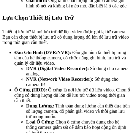
Giải thích:
Ống kính chất lượng tốt giúp camera ghi
hình rõ nét và không bị méo mó, đặc biệt là ở các góc.
Lựa Chọn Thiết Bị Lưu Trữ
Thiết bị lưu trữ là nơi lưu trữ dữ liệu video được ghi lại từ camera.
Bạn cần chọn thiết bị lưu trữ có dung lượng đủ lớn để lưu trữ video
trong thời gian cần thiết.
Đầu Ghi Hình (DVR/NVR):
Đầu ghi hình là thiết bị trung
tâm của hệ thống camera, có chức năng ghi hình, lưu trữ và
quản lý dữ liệu video.
DVR (Digital Video Recorder):
Sử dụng cho camera
analog.
NVR (Network Video Recorder):
Sử dụng cho
camera IP.
Ổ Cứng (HDD):
Ổ cứng là nơi lưu trữ dữ liệu video. Chọn ổ
cứng có dung lượng đủ lớn để lưu trữ video trong thời gian
cần thiết.
Dung Lượng:
Tính toán dung lượng cần thiết dựa trên
số lượng camera, độ phân giải video và thời gian lưu
trữ mong muốn.
Loại Ổ Cứng:
Chọn ổ cứng chuyên dụng cho hệ
thống camera giám sát để đảm bảo hoạt động ổn định
và tuổi thọ cao.