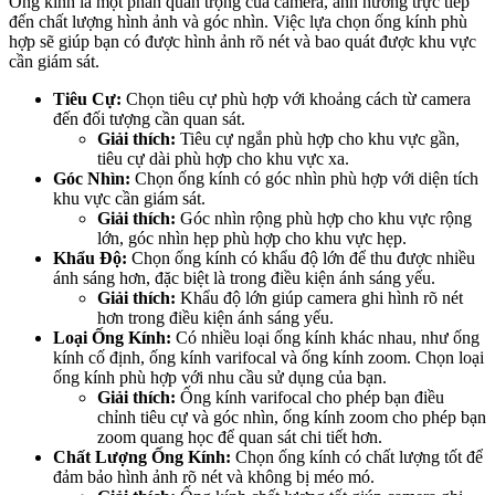
Ống kính là một phần quan trọng của camera, ảnh hưởng trực tiếp
đến chất lượng hình ảnh và góc nhìn. Việc lựa chọn ống kính phù
hợp sẽ giúp bạn có được hình ảnh rõ nét và bao quát được khu vực
cần giám sát.
Tiêu Cự:
Chọn tiêu cự phù hợp với khoảng cách từ camera
đến đối tượng cần quan sát.
Giải thích:
Tiêu cự ngắn phù hợp cho khu vực gần,
tiêu cự dài phù hợp cho khu vực xa.
Góc Nhìn:
Chọn ống kính có góc nhìn phù hợp với diện tích
khu vực cần giám sát.
Giải thích:
Góc nhìn rộng phù hợp cho khu vực rộng
lớn, góc nhìn hẹp phù hợp cho khu vực hẹp.
Khẩu Độ:
Chọn ống kính có khẩu độ lớn để thu được nhiều
ánh sáng hơn, đặc biệt là trong điều kiện ánh sáng yếu.
Giải thích:
Khẩu độ lớn giúp camera ghi hình rõ nét
hơn trong điều kiện ánh sáng yếu.
Loại Ống Kính:
Có nhiều loại ống kính khác nhau, như ống
kính cố định, ống kính varifocal và ống kính zoom. Chọn loại
ống kính phù hợp với nhu cầu sử dụng của bạn.
Giải thích:
Ống kính varifocal cho phép bạn điều
chỉnh tiêu cự và góc nhìn, ống kính zoom cho phép bạn
zoom quang học để quan sát chi tiết hơn.
Chất Lượng Ống Kính:
Chọn ống kính có chất lượng tốt để
đảm bảo hình ảnh rõ nét và không bị méo mó.