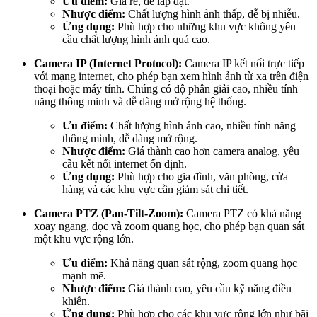
Ưu điểm:
Giá rẻ, dễ lắp đặt.
Nhược điểm:
Chất lượng hình ảnh thấp, dễ bị nhiễu.
Ứng dụng:
Phù hợp cho những khu vực không yêu
cầu chất lượng hình ảnh quá cao.
Camera IP (Internet Protocol):
Camera IP kết nối trực tiếp
với mạng internet, cho phép bạn xem hình ảnh từ xa trên điện
thoại hoặc máy tính. Chúng có độ phân giải cao, nhiều tính
năng thông minh và dễ dàng mở rộng hệ thống.
Ưu điểm:
Chất lượng hình ảnh cao, nhiều tính năng
thông minh, dễ dàng mở rộng.
Nhược điểm:
Giá thành cao hơn camera analog, yêu
cầu kết nối internet ổn định.
Ứng dụng:
Phù hợp cho gia đình, văn phòng, cửa
hàng và các khu vực cần giám sát chi tiết.
Camera PTZ (Pan-Tilt-Zoom):
Camera PTZ có khả năng
xoay ngang, dọc và zoom quang học, cho phép bạn quan sát
một khu vực rộng lớn.
Ưu điểm:
Khả năng quan sát rộng, zoom quang học
mạnh mẽ.
Nhược điểm:
Giá thành cao, yêu cầu kỹ năng điều
khiển.
Ứng dụng:
Phù hợp cho các khu vực rộng lớn như bãi