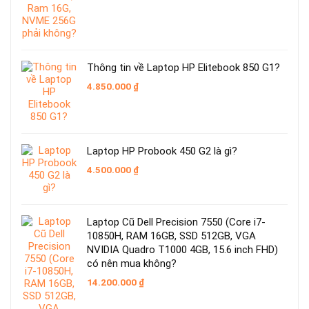
gốc
hiện
là:
tại
11.479.000 ₫.
là:
9.050.000 ₫.
Thông tin về Laptop HP Elitebook 850 G1?
4.850.000
₫
Laptop HP Probook 450 G2 là gì?
4.500.000
₫
Laptop Cũ Dell Precision 7550 (Core i7-
10850H, RAM 16GB, SSD 512GB, VGA
NVIDIA Quadro T1000 4GB, 15.6 inch FHD)
có nên mua không?
14.200.000
₫