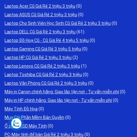
Laptop Acer Cũ Giá Rẻ 2 triệu 3 triệu
(0)
Laptop ASUS Cũ Giá Rẻ 2 triệu 3 triệu
(0)
Laptop Cho Sinh Viên Học Sinh Cũ Giá Rẻ 2 triệu 3 triệu
(0)
Laptop DELL Cũ Giá Rẻ 2 triệu 3 triệu
(61)
Laptop Đồ Hoạ Cũ - Cũ Giá Rẻ 4 triệu 5 triệu
(0)
Laptop Gaming Cũ Giá Rẻ 3 triệu 5 triệu
(0)
Laptop HP Cũ Giá Rẻ 2 triệu 3 triệu
(2)
Laptop Lenovo Cũ Giá Rẻ 2 triệu 3 triệu
(1)
Laptop Toshiba Cũ Giá Rẻ 2 triệu 3 triệu
(0)
Laptop Văn Phòng Cũ Giá Rẻ 2 triệu 3 triệu
(0)
Máy in Canon chính hãng: Giao lắp tận nơi - Tư vấn miễn phí
(0)
Máy in HP chính hãng: Giao lắp tận nơi - Tư vấn miễn phí
(0)
Máy Tính Đồ Họa
(0)
Mua Cài Phần Mềm Bản Quyền
(0)
Ổ cứng SSD Máy Tính
(0)
PC-Máy tính để bàn Giá Rẻ 2 triệu 3 triệu
(0)