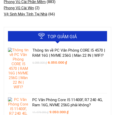
Phong Vủ Cài Phần Mềm
(883)
Phong Vũ Cài Win
(2)
Vệ Sinh Máy Tính Tại Nhà
(66)
TOP GIẢM GIÁ
Thông tin về PC Văn Phòng CORE I5 4570 |
RAM 16G | NVME 256G | Màn 22 IN | WIFI?
Giá
Giá
6.050.000
₫
6.088.000
₫
gốc
hiện
là:
tại
6.088.000 ₫.
là:
6.050.000 ₫.
PC Văn Phòng Core I5 11400F, R7 240 4G,
Ram 16G, NVME 256G phải không?
Giá
Giá
9.050.000
₫
11.479.000
₫