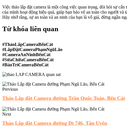
Việc tháo lắp đặt camera là một công việc quan trọng, đòi hỏi sự cẩn
của mình hoạt động hiệu quả, giúp bạn bảo vệ an toàn cho người và t
Hãy nhớ rằng, sự an toàn và an ninh của bạn là vô giá, đừng ngần ng
Từ khóa liên quan
#TháoLắpCameraBếnCát
#LắpĐặtCameraPhạmNgũLão
#CameraAnNinhBếnCát
#SửaChữaCameraBếnCát
#BảoTrìCameraBếnCát
Previous
Tháo Lắp đặt Camera đường Trần Quốc Toản, Bến Cát
Next
Tháo Lắp đặt Camera đường Dt 746, Tân Uyên