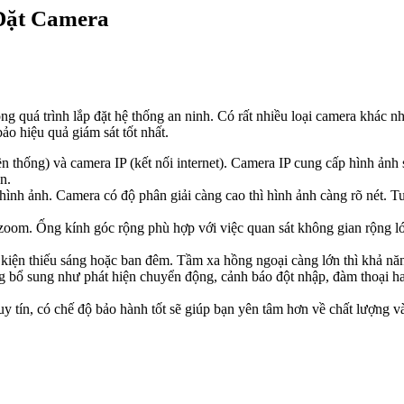
Đặt Camera
ng quá trình lắp đặt hệ thống an ninh. Có rất nhiều loại camera khác n
ảo hiệu quả giám sát tốt nhất.
n thống) và camera IP (kết nối internet). Camera IP cung cấp hình ảnh 
n.
ình ảnh. Camera có độ phân giải càng cao thì hình ảnh càng rõ nét. T
oom. Ống kính góc rộng phù hợp với việc quan sát không gian rộng lớn
iện thiếu sáng hoặc ban đêm. Tầm xa hồng ngoại càng lớn thì khả năng
g bổ sung như phát hiện chuyển động, cảnh báo đột nhập, đàm thoại ha
y tín, có chế độ bảo hành tốt sẽ giúp bạn yên tâm hơn về chất lượng v