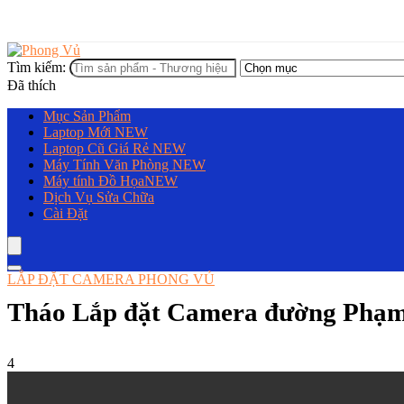
Tìm kiếm:
Đã thích
Mục Sản Phẩm
Laptop Mới
NEW
Laptop Cũ Giá Rẻ
NEW
Máy Tính Văn Phòng
NEW
Máy tính Đồ Họa
NEW
Dịch Vụ Sửa Chữa
Cài Đặt
LẮP ĐẶT CAMERA PHONG VỦ
Tháo Lắp đặt Camera đường Phạm
4