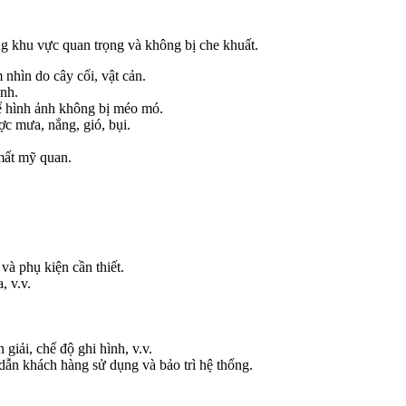
ng khu vực quan trọng và không bị che khuất.
nhìn do cây cối, vật cản.
ảnh.
ể hình ảnh không bị méo mó.
ợc mưa, nắng, gió, bụi.
 mất mỹ quan.
 và phụ kiện cần thiết.
, v.v.
iải, chế độ ghi hình, v.v.
dẫn khách hàng sử dụng và bảo trì hệ thống.