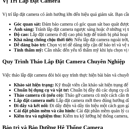
Vị Trí Lắp Đặt Camera
Vị trí lắp đặt camera có ảnh hưởng lớn đến hiệu quả giám sát. Bạn c
Góc quan sát:
Đảm bảo camera có góc quan sát bao quát được kh
Ánh sáng:
Tránh lắp đặt camera ngược sáng hoặc ở những vị tr
Độ cao:
Lắp đặt camera ở độ cao phù hợp để tránh bị phá hoại
Khả năng chống chịu thời tiết:
Nếu lắp đặt camera ngoài trời,
Dễ dàng bảo trì:
Chọn vị trí dễ dàng tiếp cận để bảo trì và vệ
Tính thẩm mỹ:
Cân nhắc đến yếu tố thẩm mỹ khi lựa chọn vị tr
Quy Trình Tháo Lắp Đặt Camera Chuyên Nghiệp
Việc tháo lắp đặt camera đòi hỏi quy trình thực hiện bài bản và chuy
Khảo sát hiện trạng:
Kỹ thuật viên cần khảo sát hiện trạng để 
Chuẩn bị dụng cụ và vật tư:
Chuẩn bị đầy đủ các dụng cụ cần 
Tháo camera cũ (nếu có):
Tháo gỡ camera cũ một cách cẩn thận
Lắp đặt camera mới:
Lắp đặt camera mới theo đúng hướng dẫn
Đi dây và kết nối:
Đi dây điện và dây tín hiệu một cách gọn gà
Cài đặt phần mềm và cấu hình:
Cài đặt phần mềm quản lý cam
Kiểm tra và nghiệm thu:
Kiểm tra kỹ lưỡng hệ thống camera, 
Bảo trì và Bảo Dưỡng Hệ Thống Camera