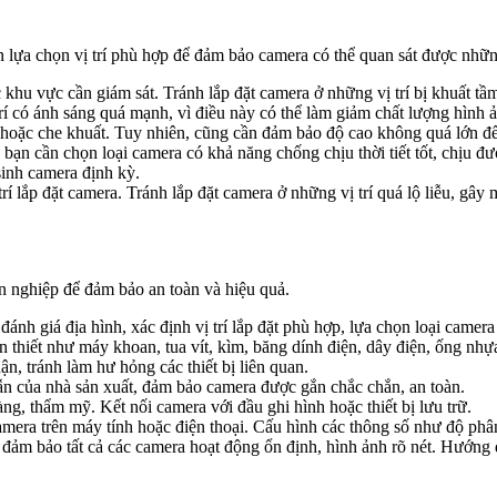
ần lựa chọn vị trí phù hợp để đảm bảo camera có thể quan sát được nhữ
u vực cần giám sát. Tránh lắp đặt camera ở những vị trí bị khuất tầm 
í có ánh sáng quá mạnh, vì điều này có thể làm giảm chất lượng hình 
 hoặc che khuất. Tuy nhiên, cũng cần đảm bảo độ cao không quá lớn đ
 bạn cần chọn loại camera có khả năng chống chịu thời tiết tốt, chịu đư
 sinh camera định kỳ.
í lắp đặt camera. Tránh lắp đặt camera ở những vị trí quá lộ liễu, gây
ên nghiệp để đảm bảo an toàn và hiệu quả.
đánh giá địa hình, xác định vị trí lắp đặt phù hợp, lựa chọn loại camera
thiết như máy khoan, tua vít, kìm, băng dính điện, dây điện, ống nhựa
, tránh làm hư hỏng các thiết bị liên quan.
 của nhà sản xuất, đảm bảo camera được gắn chắc chắn, an toàn.
ng, thẩm mỹ. Kết nối camera với đầu ghi hình hoặc thiết bị lưu trữ.
era trên máy tính hoặc điện thoại. Cấu hình các thông số như độ phân g
đảm bảo tất cả các camera hoạt động ổn định, hình ảnh rõ nét. Hướng 