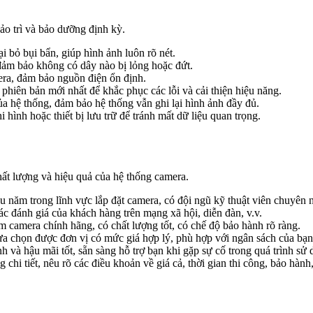
ảo trì và bảo dưỡng định kỳ.
 bỏ bụi bẩn, giúp hình ảnh luôn rõ nét.
 đảm bảo không có dây nào bị lỏng hoặc đứt.
ra, đảm bảo nguồn điện ổn định.
hiên bản mới nhất để khắc phục các lỗi và cải thiện hiệu năng.
a hệ thống, đảm bảo hệ thống vẫn ghi lại hình ảnh đầy đủ.
 hình hoặc thiết bị lưu trữ để tránh mất dữ liệu quan trọng.
chất lượng và hiệu quả của hệ thống camera.
 năm trong lĩnh vực lắp đặt camera, có đội ngũ kỹ thuật viên chuyên n
ác đánh giá của khách hàng trên mạng xã hội, diễn đàn, v.v.
camera chính hãng, có chất lượng tốt, có chế độ bảo hành rõ ràng.
ựa chọn được đơn vị có mức giá hợp lý, phù hợp với ngân sách của bạn
 và hậu mãi tốt, sẵn sàng hỗ trợ bạn khi gặp sự cố trong quá trình sử 
chi tiết, nêu rõ các điều khoản về giá cả, thời gian thi công, bảo hành