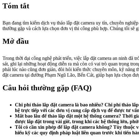
Tóm tắt
Bạn đang tìm kiếm dịch vụ tháo lắp đặt camera uy tín, chuyên nghiệp 
thường gặp và cách lựa chọn đơn vị thi công phù hợp. Chúng tôi sẽ g
Mở đầu
Trong thời đại công nghệ phát triển, việc lắp đặt camera an ninh đã 
sát, ghi lại những hoạt động diễn ra mà còn có vai trò quan trọng tro
phải lúc nào cũng đơn giản, đòi hỏi kiến thức chuyên môn, kỹ năng th
đặt camera tại đường Phạm Ngũ Lão, Bến Cát, giúp bạn lựa chọn được
Câu hỏi thường gặp (FAQ)
Chi phí tháo lắp đặt camera là bao nhiêu?
Chi phí tháo lắp
hệ trực tiếp với các đơn vị cung cấp dịch vụ để được tư vấn 
Mất bao lâu để tháo lắp đặt một hệ thống camera?
Thời gia
được lắp đặt trong vài giờ, trong khi các hệ thống lớn, phứ
Tôi có cần xin phép để lắp đặt camera không?
Tùy thuộc và
hiểu kỹ các quy định pháp luật liên quan trước khi tiến hà