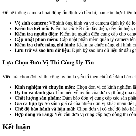
Để hệ thống camera hoạt động ổn định và bền bỉ, bạn cần thực hiện b
Vệ sinh camera:
Vệ sinh ống kính và vỏ camera định kỳ để loại
Kiểm tra kết nối:
Kiểm tra các kết nối dây điện, dây tín hiệu,
Kiểm tra nguồn điện:
Kiểm tra nguồn điện cung cấp cho came
Cập nhật phần mềm:
Cập nhật phần mềm quản lý camera lên p
Kiểm tra chức năng ghi hình:
Kiểm tra chức năng ghi hình củ
Lưu trữ và sao lưu dữ liệu:
Định kỳ sao lưu dữ liệu từ đầu ghi
Lựa Chọn Đơn Vị Thi Công Uy Tín
Việc lựa chọn đơn vị thi công uy tín là yếu tố then chốt để đảm bảo 
Kinh nghiệm và chuyên môn:
Chọn đơn vị có kinh nghiệm lâu
Uy tín và đánh giá:
Tìm hiểu về uy tín của đơn vị thông qua c
Chất lượng sản phẩm:
Đảm bảo đơn vị cung cấp các sản phẩm 
Giá cả hợp lý:
So sánh giá cả của nhiều đơn vị khác nhau để l
Chế độ bảo hành và hậu mãi:
Chọn đơn vị có chế độ bảo hành
Hợp đồng rõ ràng:
Yêu cầu đơn vị cung cấp hợp đồng thi công 
Kết luận