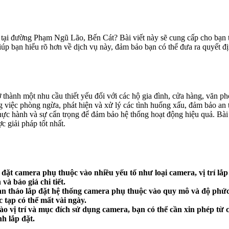
tại đường Phạm Ngũ Lão, Bến Cát? Bài viết này sẽ cung cấp cho bạn thô
iúp bạn hiểu rõ hơn về dịch vụ này, đảm bảo bạn có thể đưa ra quyết đ
trở thành một nhu cầu thiết yếu đối với các hộ gia đình, cửa hàng, vă
ng việc phòng ngừa, phát hiện và xử lý các tình huống xấu, đảm bảo an 
ực hành và sự cẩn trọng để đảm bảo hệ thống hoạt động hiệu quả. Bài v
 giải pháp tốt nhất.
 đặt camera phụ thuộc vào nhiều yếu tố như loại camera, vị trí lắp 
và báo giá chi tiết.
n tháo lắp đặt hệ thống camera phụ thuộc vào quy mô và độ phức
c tạp có thể mất vài ngày.
o vị trí và mục đích sử dụng camera, bạn có thể cần xin phép từ
nh lắp đặt.