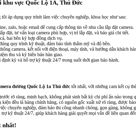
tại khu vực Quốc Lộ 1A, Thủ Đức
 tôi áp dụng quy trình làm việc chuyên nghiệp, khoa học như sau:
ne, zalo, hoặc email để cung cấp thông tin về nhu cầu lắp đặt camera.
p đặt, tư vấn loại camera phù hợp, vị trí lắp đặt, và báo giá chi tiết.
cả, hai bên ký hợp đồng dịch vụ.
 đúng quy trình kỹ thuật, đảm bảo tính thẩm mỹ và độ bền.
thống camera, kết nối với điện thoại, máy tính, và hướng dẫn khách hà
iệm thu và ký biên bản bàn giao.
 định kỳ và hỗ trợ kỹ thuật 24/7 trong suốt thời gian bảo hành.
camera đường Quốc Lộ 1a Thủ đức
tốt nhất, với những cam kết cụ th
rước rõ ràng, minh bạch, không phát sinh bất kỳ chi phí ẩn nào trong qu
ụ kiện đều là hàng chính hãng, có nguồn gốc xuất xứ rõ ràng, được bảo
việc chuyên nghiệp, đảm bảo thi công nhanh chóng, gọn gàng, không g
trợ kỹ thuật 24/7, giúp khách hàng giải quyết mọi vấn đề liên quan đế
t nhất!