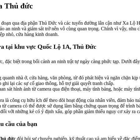
a Thủ đức
 1A, đoạn qua địa phận Thủ Đức và các tuyến đường lân cận như Xa
ảo an ninh và giám sát trở nên vô cùng quan trọng. Chính vì vậy, nhu 
iệp nhỏ, cửa hàng kinh doanh.
era tại khu vực Quốc Lộ 1A, Thủ Đức
hực, đặc biệt trong bối cảnh an ninh trật tự ngày càng phức tạp. Dưới đ
uanh nhà ở, cửa hàng, văn phòng, từ đó phát hiện và ngăn chặn kịp th
hi lại các sự cố giao thông, hỗ trợ giải quyết tranh chấp.
an sát hình ảnh từ camera qua điện thoại, máy tính bảng, hoặc máy tính
a là công cụ hữu ích để theo dõi hoạt động của nhân viên, đảm bảo tuâ
 từ camera có thể được sử dụng làm bằng chứng quan trọng để trình bá
đối với những kẻ có ý định xấu, góp phần giảm thiểu nguy cơ xảy ra cá
hu cầu của bạn
Thủ đức
đòi hỏi sự chuyên nghiệp, kỹ thuật cao và am hiểu về đặc điểm