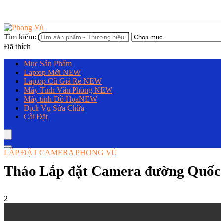
Tìm kiếm:
Đã thích
Mục Sản Phẩm
Laptop Mới
NEW
Laptop Cũ Giá Rẻ
NEW
Máy Tính Văn Phòng
NEW
Máy tính Đồ Họa
NEW
Dịch Vụ Sửa Chữa
Cài Đặt
LẮP ĐẶT CAMERA PHONG VỦ
Tháo Lắp đặt Camera đường Quốc
2