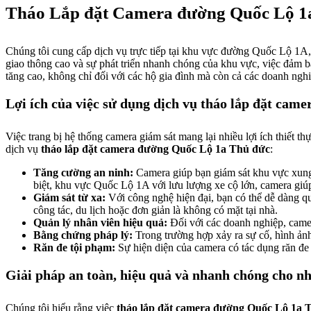
Tháo Lắp đặt Camera đường Quốc Lộ 1
Chúng tôi cung cấp dịch vụ trực tiếp tại khu vực đường Quốc Lộ
giao thông cao và sự phát triển nhanh chóng của khu vực, việc đảm b
tăng cao, không chỉ đối với các hộ gia đình mà còn cả các doanh ngh
Lợi ích của việc sử dụng dịch vụ tháo lắp đặt cam
Việc trang bị hệ thống camera giám sát mang lại nhiều lợi ích thiết t
dịch vụ
tháo lắp đặt camera đường Quốc Lộ 1a Thủ đức
:
Tăng cường an ninh:
Camera giúp bạn giám sát khu vực xung q
biệt, khu vực Quốc Lộ 1A với lưu lượng xe cộ lớn, camera giúp g
Giám sát từ xa:
Với công nghệ hiện đại, bạn có thể dễ dàng qu
công tác, du lịch hoặc đơn giản là không có mặt tại nhà.
Quản lý nhân viên hiệu quả:
Đối với các doanh nghiệp, camer
Bằng chứng pháp lý:
Trong trường hợp xảy ra sự cố, hình ảnh
Răn đe tội phạm:
Sự hiện diện của camera có tác dụng răn đe 
Giải pháp an toàn, hiệu quả và nhanh chóng cho n
Chúng tôi hiểu rằng việc
tháo lắp đặt camera đường Quốc Lộ 1a 