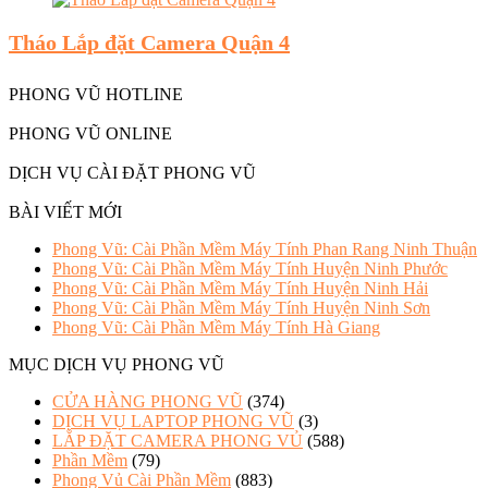
Tháo Lắp đặt Camera Quận 4
PHONG VŨ HOTLINE
PHONG VŨ ONLINE
DỊCH VỤ CÀI ĐẶT PHONG VŨ
BÀI VIẾT MỚI
Phong Vũ: Cài Phần Mềm Máy Tính Phan Rang Ninh Thuận
Phong Vũ: Cài Phần Mềm Máy Tính Huyện Ninh Phước
Phong Vũ: Cài Phần Mềm Máy Tính Huyện Ninh Hải
Phong Vũ: Cài Phần Mềm Máy Tính Huyện Ninh Sơn
Phong Vũ: Cài Phần Mềm Máy Tính Hà Giang
MỤC DỊCH VỤ PHONG VŨ
CỬA HÀNG PHONG VŨ
(374)
DỊCH VỤ LAPTOP PHONG VŨ
(3)
LẮP ĐẶT CAMERA PHONG VỦ
(588)
Phần Mềm
(79)
Phong Vủ Cài Phần Mềm
(883)