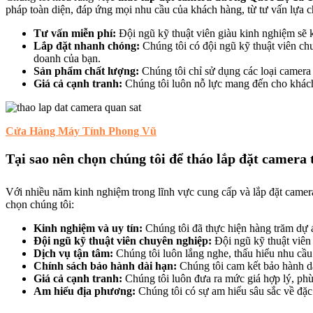
pháp toàn diện, đáp ứng mọi nhu cầu của khách hàng, từ tư vấn lựa ch
Tư vấn miễn phí:
Đội ngũ kỹ thuật viên giàu kinh nghiệm sẽ k
Lắp đặt nhanh chóng:
Chúng tôi có đội ngũ kỹ thuật viên chu
doanh của bạn.
Sản phẩm chất lượng:
Chúng tôi chỉ sử dụng các loại camera c
Giá cả cạnh tranh:
Chúng tôi luôn nỗ lực mang đến cho khách 
Cửa Hàng Máy Tính Phong Vũ
Tại sao nên chọn chúng tôi để tháo lắp đặt camera
Với nhiều năm kinh nghiệm trong lĩnh vực cung cấp và lắp đặt camera
chọn chúng tôi:
Kinh nghiệm và uy tín:
Chúng tôi đã thực hiện hàng trăm dự á
Đội ngũ kỹ thuật viên chuyên nghiệp:
Đội ngũ kỹ thuật viên 
Dịch vụ tận tâm:
Chúng tôi luôn lắng nghe, thấu hiểu nhu cầu
Chính sách bảo hành dài hạn:
Chúng tôi cam kết bảo hành dà
Giá cả cạnh tranh:
Chúng tôi luôn đưa ra mức giá hợp lý, phù 
Am hiểu địa phương:
Chúng tôi có sự am hiểu sâu sắc về đặc 