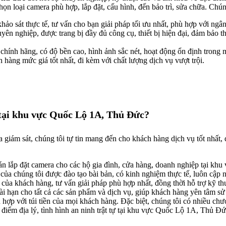
ọn loại camera phù hợp, lắp đặt, cấu hình, đến bảo trì, sửa chữa. Chún
hảo sát thực tế, tư vấn cho bạn giải pháp tối ưu nhất, phù hợp với ngâ
yên nghiệp, được trang bị đầy đủ công cụ, thiết bị hiện đại, đảm bảo
hính hãng, có độ bền cao, hình ảnh sắc nét, hoạt động ổn định trong mọ
hàng mức giá tốt nhất, đi kèm với chất lượng dịch vụ vượt trội.
 tại khu vực Quốc Lộ 1A, Thủ Đức?
 giám sát, chúng tôi tự tin mang đến cho khách hàng dịch vụ tốt nhất,
n lắp đặt camera cho các hộ gia đình, cửa hàng, doanh nghiệp tại khu
của chúng tôi được đào tạo bài bản, có kinh nghiệm thực tế, luôn cập 
 của khách hàng, tư vấn giải pháp phù hợp nhất, đồng thời hỗ trợ kỹ t
i hạn cho tất cả các sản phẩm và dịch vụ, giúp khách hàng yên tâm sử
hợp với túi tiền của mọi khách hàng. Đặc biệt, chúng tôi có nhiều chươ
điểm địa lý, tình hình an ninh trật tự tại khu vực Quốc Lộ 1A, Thủ Đức,