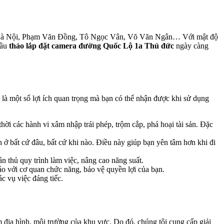
 Lộ Hà Nội, Phạm Văn Đồng, Tô Ngọc Vân, Võ Văn Ngân… Với mật độ
cầu
tháo lắp đặt camera đường Quốc Lộ 1a Thủ đức
ngày càng
ây là một số lợi ích quan trọng mà bạn có thể nhận được khi sử dụng
ời các hành vi xâm nhập trái phép, trộm cắp, phá hoại tài sản. Đặc
 ở bất cứ đâu, bất cứ khi nào. Điều này giúp bạn yên tâm hơn khi đi
n thủ quy trình làm việc, nâng cao năng suất.
o với cơ quan chức năng, bảo vệ quyền lợi của bạn.
c vụ việc đáng tiếc.
 địa hình, môi trường của khu vực. Do đó, chúng tôi cung cấp giải