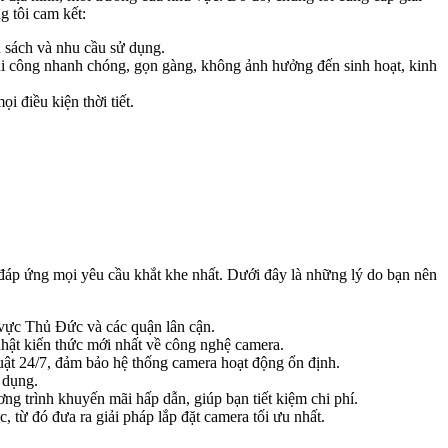
g tôi cam kết:
n sách và nhu cầu sử dụng.
 thi công nhanh chóng, gọn gàng, không ảnh hưởng đến sinh hoạt, kinh
i điều kiện thời tiết.
 đáp ứng mọi yêu cầu khắt khe nhất. Dưới đây là những lý do bạn nên
 vực Thủ Đức và các quận lân cận.
nhật kiến thức mới nhất về công nghệ camera.
huật 24/7, đảm bảo hệ thống camera hoạt động ổn định.
 dụng.
ng trình khuyến mãi hấp dẫn, giúp bạn tiết kiệm chi phí.
 từ đó đưa ra giải pháp lắp đặt camera tối ưu nhất.