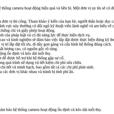
hệ thống camera hoạt động hiệu quả và bền bỉ. Một đơn vị uy tín sẽ có 
 đơn vị thi công. Tham khảo ý kiến của bạn bè, người thân hoặc đọc cá
nh vực này thường có đội ngũ kỹ thuật viên lành nghề và am hiểu về c
chứng chỉ và giấy phép hoạt động.
h của pháp luật và có đủ năng lực để thực hiện dịch vụ.
ao và kinh nghiệm sẽ đảm bảo việc lắp đặt được thực hiện đúng kỹ thu
vị trí lắp đặt tối ưu, đi dây gọn gàng và cấu hình hệ thống đúng cách.
ất lượng cao, có nguồn gốc rõ ràng.
ộng ổn định và kéo dài tuổi thọ.
 để được hỗ trợ khi hệ thống gặp sự cố.
g quá trình sử dụng và tiết kiệm chi phí sửa chữa.
hi tiết và minh bạch, bao gồm tất cả các chi phí phát sinh.
a các đơn vị khác nhau và tránh bị tính phí ẩn.
 đảm bảo hệ thống camera hoạt động ổn định và kéo dài tuổi thọ.