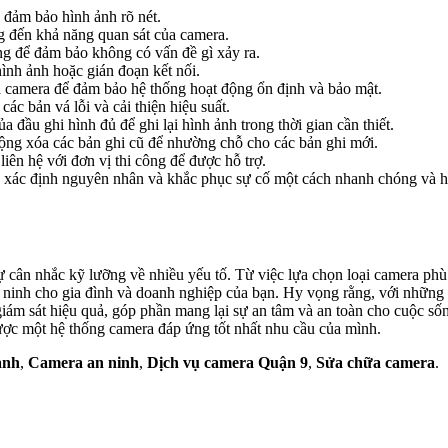
 đảm bảo hình ảnh rõ nét.
 đến khả năng quan sát của camera.
ng để đảm bảo không có vấn đề gì xảy ra.
hình ảnh hoặc gián đoạn kết nối.
 camera để đảm bảo hệ thống hoạt động ổn định và bảo mật.
 bản vá lỗi và cải thiện hiệu suất.
đầu ghi hình đủ để ghi lại hình ảnh trong thời gian cần thiết.
ộng xóa các bản ghi cũ để nhường chỗ cho các bản ghi mới.
iên hệ với đơn vị thi công để được hỗ trợ.
 xác định nguyên nhân và khắc phục sự cố một cách nhanh chóng và h
cân nhắc kỹ lưỡng về nhiều yếu tố. Từ việc lựa chọn loại camera phù h
ninh cho gia đình và doanh nghiệp của bạn. Hy vọng rằng, với những thôn
ám sát hiệu quả, góp phần mang lại sự an tâm và an toàn cho cuộc sống
ược một hệ thống camera đáp ứng tốt nhất nhu cầu của mình.
ạnh
,
Camera an ninh
,
Dịch vụ camera Quận 9
,
Sửa chữa camera
.