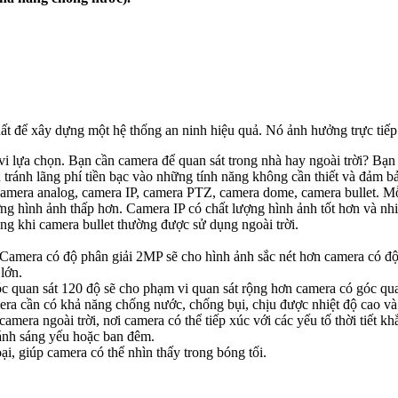
ất để xây dựng một hệ thống an ninh hiệu quả. Nó ảnh hưởng trực tiếp 
i lựa chọn. Bạn cần camera để quan sát trong nhà hay ngoài trời? B
 tránh lãng phí tiền bạc vào những tính năng không cần thiết và đảm
amera analog, camera IP, camera PTZ, camera dome, camera bullet. Mỗ
g hình ảnh thấp hơn. Camera IP có chất lượng hình ảnh tốt hơn và n
g khi camera bullet thường được sử dụng ngoài trời.
amera có độ phân giải 2MP sẽ cho hình ảnh sắc nét hơn camera có độ
lớn.
 quan sát 120 độ sẽ cho phạm vi quan sát rộng hơn camera có góc qua
a cần có khả năng chống nước, chống bụi, chịu được nhiệt độ cao và
amera ngoài trời, nơi camera có thể tiếp xúc với các yếu tố thời tiết kh
ánh sáng yếu hoặc ban đêm.
i, giúp camera có thể nhìn thấy trong bóng tối.