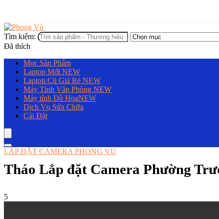
Tìm kiếm:
Đã thích
Mục Sản Phẩm
Laptop Mới
NEW
Laptop Cũ Giá Rẻ
NEW
Máy Tính Văn Phòng
NEW
Máy tính Đồ Họa
NEW
Dịch Vụ Sửa Chữa
Cài Đặt
LẮP ĐẶT CAMERA PHONG VỦ
Tháo Lắp đặt Camera Phường Trư
5