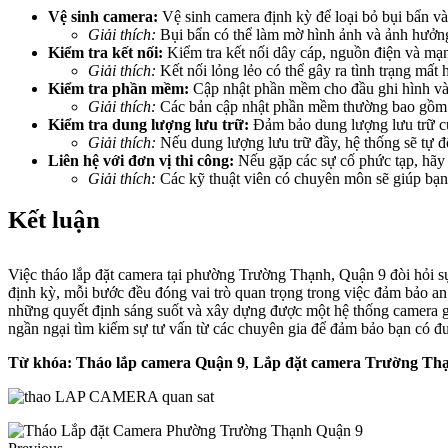
Vệ sinh camera:
Vệ sinh camera định kỳ để loại bỏ bụi bẩn và
Giải thích:
Bụi bẩn có thể làm mờ hình ảnh và ảnh hưởng
Kiểm tra kết nối:
Kiểm tra kết nối dây cáp, nguồn điện và mạ
Giải thích:
Kết nối lỏng lẻo có thể gây ra tình trạng mất 
Kiểm tra phần mềm:
Cập nhật phần mềm cho đầu ghi hình và
Giải thích:
Các bản cập nhật phần mềm thường bao gồm các
Kiểm tra dung lượng lưu trữ:
Đảm bảo dung lượng lưu trữ của 
Giải thích:
Nếu dung lượng lưu trữ đầy, hệ thống sẽ tự đ
Liên hệ với đơn vị thi công:
Nếu gặp các sự cố phức tạp, hãy l
Giải thích:
Các kỹ thuật viên có chuyên môn sẽ giúp bạn
Kết luận
Việc tháo lắp đặt camera tại phường Trường Thạnh, Quận 9 đòi hỏi sự 
định kỳ, mỗi bước đều đóng vai trò quan trọng trong việc đảm bảo an 
những quyết định sáng suốt và xây dựng được một hệ thống camera gi
ngần ngại tìm kiếm sự tư vấn từ các chuyên gia để đảm bảo bạn có đ
Từ khóa:
Tháo lắp camera Quận 9
,
Lắp đặt camera Trường Th