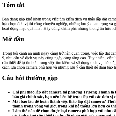
Tóm tắt
Bạn đang gặp khó khăn trong việc tìm kiếm dịch vụ tháo lắp đặt came
lựa chọn đơn vị thi công chuyên nghiệp, những lưu ý quan trọng và g
hoạt động hiệu quả nhất. Hãy cùng khám phá những thông tin hữu íc
Mở đầu
Trong bối cảnh an ninh ngày càng trở nên quan trọng, việc lắp đặt c
9, nhu cầu về dịch vụ này cũng ngày càng tăng cao. Tuy nhiên, việc 
cần thiết để tự tin hơn trong việc tìm kiếm và sử dụng dịch vụ tháo l
cách lựa chọn camera phù hợp và những lưu ý cần thiết để đảm bảo h
Câu hỏi thường gặp
Chi phí tháo lắp đặt camera tại phường Trường Thạnh là 
báo giá chính xác, bạn nên liên hệ trực tiếp với các đơn vị
Mất bao lâu để hoàn thành việc tháo lắp đặt camera?
Thời 
thành trong vòng vài giờ, trong khi hệ thống lớn hơn có th
Làm thế nào để chọn được loại camera phù hợp với nhu c
các tính năng cần thiết (ví dụ: độ phân giải, góc quan sát,