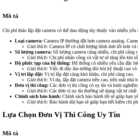
Mô tả
Chi phí tháo lắp đặt camera có thể dao động tùy thuộc vào nhiều yếu 
Loại camera:
Camera IP thường đắt hơn camera analog. Camera
Giải thích:
Camera IP có chất lượng hình ảnh tốt hơn và 
Số lượng camera:
Số lượng camera càng nhiều, chi phí càng c
Giải thích:
Chi phí nhân công và vật tư sẽ tăng lên khi s
Độ phức tạp của hệ thống:
Hệ thống có nhiều yêu cầu đặc biệt
Giải thích:
Việc đi dây âm tường đòi hỏi kỹ thuật cao và t
Vị trí lắp đặt:
Vị trí lắp đặt càng khó khăn, chi phí càng cao.
Giải thích:
Ví dụ, lắp đặt camera trên cao, trên mái nhà 
Đơn vị thi công:
Các đơn vị thi công có uy tín và kinh nghiệm
Giải thích:
Các đơn vị uy tín thường sử dụng vật tư chất
Chính sách bảo hành:
Chính sách bảo hành tốt sẽ giúp bạn yê
Giải thích:
Bảo hành dài hạn sẽ giúp bạn tiết kiệm chi ph
Lựa Chọn Đơn Vị Thi Công Uy Tín
Mô tả