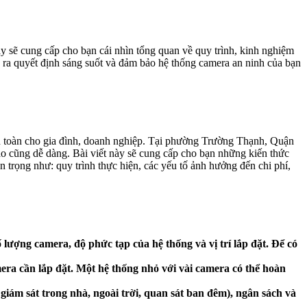
y sẽ cung cấp cho bạn cái nhìn tổng quan về quy trình, kinh nghiệm
a ra quyết định sáng suốt và đảm bảo hệ thống camera an ninh của bạn
 an toàn cho gia đình, doanh nghiệp. Tại phường Trường Thạnh, Quận
ào cũng dễ dàng. Bài viết này sẽ cung cấp cho bạn những kiến thức
an trọng như: quy trình thực hiện, các yếu tố ảnh hưởng đến chi phí,
 lượng camera, độ phức tạp của hệ thống và vị trí lắp đặt. Để có
era cần lắp đặt. Một hệ thống nhỏ với vài camera có thể hoàn
iám sát trong nhà, ngoài trời, quan sát ban đêm), ngân sách và