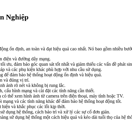
n Nghiệp
ộng ổn định, an toàn và đạt hiệu quả cao nhất. Nó bao gồm nhiều bước,
ồn điện và đường dây mạng.
 tối ưu, đảm bảo góc quan sát tốt nhất và giảm thiểu các vấn đề phát sin
áp và các phụ kiện khác phù hợp với nhu cầu sử dụng.
ọng để đảm bảo hệ thống hoạt động ổn định và hiệu quả.
và đúng vị trí.
h ảnh rõ nét và không bị rung lắc.
, cấu hình mạng và cài đặt các tính năng cần thiết.
 có thể xem hình ảnh từ camera trên điện thoại, máy tính hoặc TV.
ối mạng và các tính năng khác để đảm bảo hệ thống hoạt động tốt.
 hiện và khắc phục các lỗi kịp thời.
 dụng hệ thống, cách bảo trì và xử lý các sự cố đơn giản.
àng sử dụng hệ thống một cách hiệu quả và kéo dài tuổi thọ của hệ th