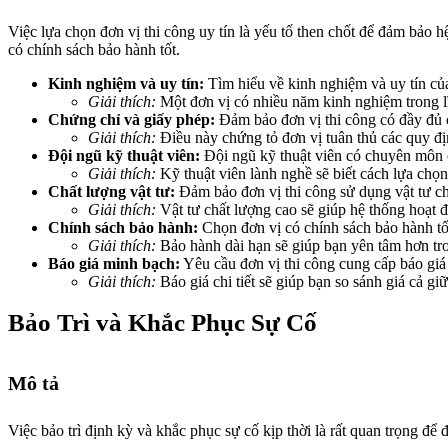
Việc lựa chọn đơn vị thi công uy tín là yếu tố then chốt để đảm bảo 
có chính sách bảo hành tốt.
Kinh nghiệm và uy tín:
Tìm hiểu về kinh nghiệm và uy tín của
Giải thích:
Một đơn vị có nhiều năm kinh nghiệm trong lĩ
Chứng chỉ và giấy phép:
Đảm bảo đơn vị thi công có đầy đủ 
Giải thích:
Điều này chứng tỏ đơn vị tuân thủ các quy địn
Đội ngũ kỹ thuật viên:
Đội ngũ kỹ thuật viên có chuyên môn c
Giải thích:
Kỹ thuật viên lành nghề sẽ biết cách lựa chọn 
Chất lượng vật tư:
Đảm bảo đơn vị thi công sử dụng vật tư ch
Giải thích:
Vật tư chất lượng cao sẽ giúp hệ thống hoạt đ
Chính sách bảo hành:
Chọn đơn vị có chính sách bảo hành tốt
Giải thích:
Bảo hành dài hạn sẽ giúp bạn yên tâm hơn tron
Báo giá minh bạch:
Yêu cầu đơn vị thi công cung cấp báo giá c
Giải thích:
Báo giá chi tiết sẽ giúp bạn so sánh giá cả giữ
Bảo Trì và Khắc Phục Sự Cố
Mô tả
Việc bảo trì định kỳ và khắc phục sự cố kịp thời là rất quan trọng để