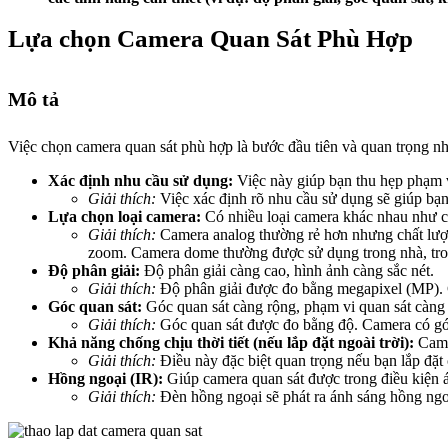
Lựa chọn Camera Quan Sát Phù Hợp
Mô tả
Việc chọn camera quan sát phù hợp là bước đầu tiên và quan trọng nh
Xác định nhu cầu sử dụng:
Việc này giúp bạn thu hẹp phạm v
Giải thích:
Việc xác định rõ nhu cầu sử dụng sẽ giúp bạn
Lựa chọn loại camera:
Có nhiều loại camera khác nhau như c
Giải thích:
Camera analog thường rẻ hơn nhưng chất lượn
zoom. Camera dome thường được sử dụng trong nhà, tron
Độ phân giải:
Độ phân giải càng cao, hình ảnh càng sắc nét.
Giải thích:
Độ phân giải được đo bằng megapixel (MP). C
Góc quan sát:
Góc quan sát càng rộng, phạm vi quan sát càng 
Giải thích:
Góc quan sát được đo bằng độ. Camera có góc
Khả năng chống chịu thời tiết (nếu lắp đặt ngoài trời):
Camer
Giải thích:
Điều này đặc biệt quan trọng nếu bạn lắp đặt c
Hồng ngoại (IR):
Giúp camera quan sát được trong điều kiện 
Giải thích:
Đèn hồng ngoại sẽ phát ra ánh sáng hồng ngoạ