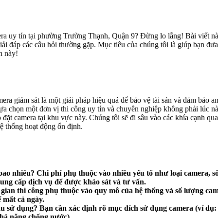
ra uy tín tại phường Trường Thạnh, Quận 9? Đừng lo lắng! Bài viết nà
iải đáp các câu hỏi thường gặp. Mục tiêu của chúng tôi là giúp bạn đư
h này!
amera giám sát là một giải pháp hiệu quả để bảo vệ tài sản và đảm bảo
lựa chọn một đơn vị thi công uy tín và chuyên nghiệp không phải lúc n
ắp đặt camera tại khu vực này. Chúng tôi sẽ đi sâu vào các khía cạnh qu
ệ thống hoạt động ổn định.
bao nhiêu?
Chi phí phụ thuộc vào nhiều yếu tố như loại camera, số
 cung cấp dịch vụ để được khảo sát và tư vấn.
gian thi công phụ thuộc vào quy mô của hệ thống và số lượng cam
ể mất cả ngày.
ầu sử dụng?
Bạn cần xác định rõ mục đích sử dụng camera (ví dụ: g
 khả năng chống nước).