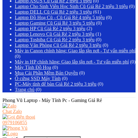
Laptop ASUS Cũ Giá Rẻ 2 triệu 3 triệu
(0)
Laptop Cho Sinh Viên Học Sinh Cũ Giá Rẻ 2 triệu 3 triệu
(0)
Laptop DELL Cũ Giá Rẻ 2 triệu 3 triệu
(61)
Laptop Đồ Hoạ Cũ - Cũ Giá Rẻ 4 triệu 5 triệu
(0)
Laptop Gaming Cũ Giá Rẻ 3 triệu 5 triệu
(0)
Laptop HP Cũ Giá Rẻ 2 triệu 3 triệu
(2)
Laptop Lenovo Cũ Giá Rẻ 2 triệu 3 triệu
(1)
Laptop Toshiba Cũ Giá Rẻ 2 triệu 3 triệu
(0)
Laptop Văn Phòng Cũ Giá Rẻ 2 triệu 3 triệu
(0)
Máy in Canon chính hãng: Giao lắp tận nơi - Tư vấn miễn phí
(0)
Máy in HP chính hãng: Giao lắp tận nơi - Tư vấn miễn phí
(0)
Máy Tính Đồ Họa
(0)
Mua Cài Phần Mềm Bản Quyền
(0)
Ổ cứng SSD Máy Tính
(0)
PC-Máy tính để bàn Giá Rẻ 2 triệu 3 triệu
(0)
Trang chủ
(0)
Phong Vũ Laptop - Máy Tính Pc - Gaming Giá Rẻ
Chat Zalo
0979106855