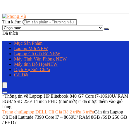
Tìm kiếm:
Đã thích
Mục Sản Phẩm
Laptop Mới
NEW
Laptop Cũ Giá Rẻ
NEW
Máy Tính Văn Phòng
NEW
Máy tính Đồ Họa
NEW
Dịch Vụ Sửa Chữa
Cài Đặt
“Thông tin về Laptop HP Elitebook 840 G7 Core i7-10610U/ RAM
8GB/ SSD 256/ 14 inch FHD (như mới)?” đã được thêm vào giỏ
hàng.
Trang chủ
Laptop DELL Cũ Giá Rẻ 2 triệu 3 triệu
Cần tìm Laptop
Cũ Dell Latitude 7390 Core I7 – 8650U/ RAM 8GB /SSD 256 GB
/ FHD?