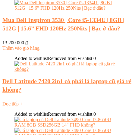
Mua Dell Inspiron 3530 | Core i5-1334U | 8GB |
512G | 15.6” FHD 120Hz 250Nits | Bạc ở đâu?
13.200.000
₫
Thêm vào giỏ hàng
+
Added to wishlist
Removed from wishlist
0
Dell Latitude 7420 2in1 có phải là laptop cũ giá rẻ
không?
Đọc tiếp
+
Added to wishlist
Removed from wishlist
0