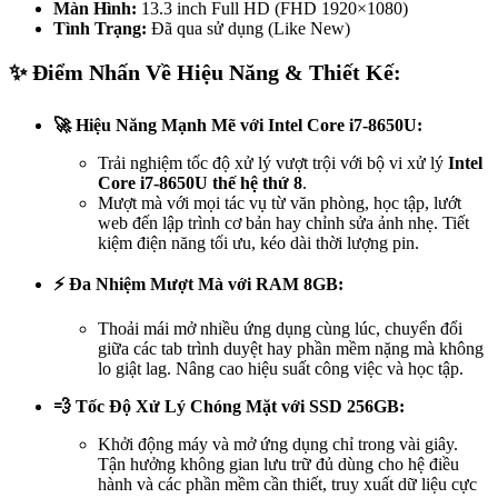
Màn Hình:
13.3 inch Full HD (FHD 1920×1080)
Tình Trạng:
Đã qua sử dụng (Like New)
✨
Điểm Nhấn Về Hiệu Năng & Thiết Kế:
🚀 Hiệu Năng Mạnh Mẽ với Intel Core i7-8650U:
Trải nghiệm tốc độ xử lý vượt trội với bộ vi xử lý
Intel
Core i7-8650U thế hệ thứ 8
.
Mượt mà với mọi tác vụ từ văn phòng, học tập, lướt
web đến lập trình cơ bản hay chỉnh sửa ảnh nhẹ. Tiết
kiệm điện năng tối ưu, kéo dài thời lượng pin.
⚡ Đa Nhiệm Mượt Mà với RAM 8GB:
Thoải mái mở nhiều ứng dụng cùng lúc, chuyển đổi
giữa các tab trình duyệt hay phần mềm nặng mà không
lo giật lag. Nâng cao hiệu suất công việc và học tập.
💨 Tốc Độ Xử Lý Chóng Mặt với SSD 256GB:
Khởi động máy và mở ứng dụng chỉ trong vài giây.
Tận hưởng không gian lưu trữ đủ dùng cho hệ điều
hành và các phần mềm cần thiết, truy xuất dữ liệu cực