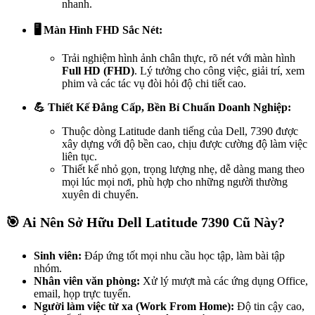
nhanh.
🖥️ Màn Hình FHD Sắc Nét:
Trải nghiệm hình ảnh chân thực, rõ nét với màn hình
Full HD (FHD)
. Lý tưởng cho công việc, giải trí, xem
phim và các tác vụ đòi hỏi độ chi tiết cao.
💪 Thiết Kế Đẳng Cấp, Bền Bỉ Chuẩn Doanh Nghiệp:
Thuộc dòng Latitude danh tiếng của Dell, 7390 được
xây dựng với độ bền cao, chịu được cường độ làm việc
liên tục.
Thiết kế nhỏ gọn, trọng lượng nhẹ, dễ dàng mang theo
mọi lúc mọi nơi, phù hợp cho những người thường
xuyên di chuyển.
🎯
Ai Nên Sở Hữu Dell Latitude 7390 Cũ Này?
Sinh viên:
Đáp ứng tốt mọi nhu cầu học tập, làm bài tập
nhóm.
Nhân viên văn phòng:
Xử lý mượt mà các ứng dụng Office,
email, họp trực tuyến.
Người làm việc từ xa (Work From Home):
Độ tin cậy cao,