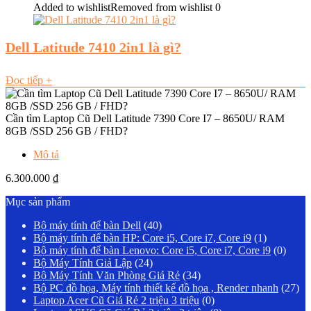
Added to wishlist
Removed from wishlist
0
Dell Latitude 7410 2in1 là gì?
Đọc tiếp
+
Cần tìm Laptop Cũ Dell Latitude 7390 Core I7 – 8650U/ RAM
8GB /SSD 256 GB / FHD?
Mô tả
6.300.000
₫
Mục sản phẩm
Bộ máy tính để bàn Dell
(40)
Bộ máy tính để bàn HP: Core i5, Core i7, Core i9
(1)
Bộ máy tính để bàn Lenovo: Core i5, Core i7, Core i9
(0)
Bộ Máy Tính Giả Lập
(24)
Bộ Máy Tính Văn Phòng Giá Rẻ
(34)
Bộ PC đồ họa, Máy tính thiết kế đồ họa , Render nhanh
(27)
Laptop Acer Cũ Giá Rẻ 2 triệu 3 triệu
(0)