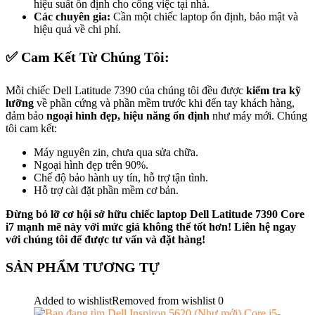
hiệu suất ổn định cho công việc tại nhà.
Các chuyên gia:
Cần một chiếc laptop ổn định, bảo mật và
hiệu quả về chi phí.
✅
Cam Kết Từ Chúng Tôi:
Mỗi chiếc Dell Latitude 7390 của chúng tôi đều được
kiểm tra kỹ
lưỡng
về phần cứng và phần mềm trước khi đến tay khách hàng,
đảm bảo
ngoại hình đẹp, hiệu năng ổn định
như máy mới. Chúng
tôi cam kết:
Máy nguyên zin, chưa qua sửa chữa.
Ngoại hình đẹp trên 90%.
Chế độ bảo hành uy tín, hỗ trợ tận tình.
Hỗ trợ cài đặt phần mềm cơ bản.
Đừng bỏ lỡ cơ hội sở hữu chiếc laptop Dell Latitude 7390 Core
i7 mạnh mẽ này với mức giá không thể tốt hơn! Liên hệ ngay
với chúng tôi để được tư vấn và đặt hàng!
SẢN PHẨM TƯƠNG TỰ
Added to wishlist
Removed from wishlist
0