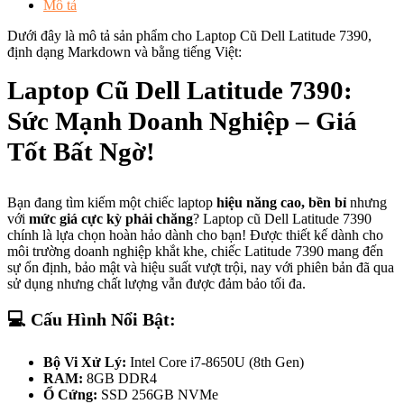
Mô tả
Dưới đây là mô tả sản phẩm cho Laptop Cũ Dell Latitude 7390,
định dạng Markdown và bằng tiếng Việt:
Laptop Cũ Dell Latitude 7390:
Sức Mạnh Doanh Nghiệp – Giá
Tốt Bất Ngờ!
Bạn đang tìm kiếm một chiếc laptop
hiệu năng cao, bền bỉ
nhưng
với
mức giá cực kỳ phải chăng
? Laptop cũ Dell Latitude 7390
chính là lựa chọn hoàn hảo dành cho bạn! Được thiết kế dành cho
môi trường doanh nghiệp khắt khe, chiếc Latitude 7390 mang đến
sự ổn định, bảo mật và hiệu suất vượt trội, nay với phiên bản đã qua
sử dụng nhưng chất lượng vẫn được đảm bảo tối đa.
💻
Cấu Hình Nổi Bật:
Bộ Vi Xử Lý:
Intel Core i7-8650U (8th Gen)
RAM:
8GB DDR4
Ổ Cứng:
SSD 256GB NVMe