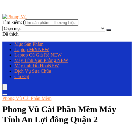
Tìm kiếm:
Đã thích
Mục Sản Phẩm
Laptop Mới
NEW
Laptop Cũ Giá Rẻ
NEW
Máy Tính Văn Phòng
NEW
Máy tính Đồ Họa
NEW
Dịch Vụ Sửa Chữa
Cài Đặt
Phong Vủ Cài Phần Mềm
Phong Vũ Cài Phần Mềm Máy
Tính An Lợi đông Quận 2