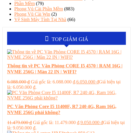
Phần Mềm
(79)
Phong Vủ Cài Phần Mềm
(883)
Phong Vũ Cài Win
(2)
Vệ Sinh Máy Tính Tại Nhà
(66)
TOP GIẢM GIÁ
Thông tin về PC Văn Phòng CORE I5 4570 | RAM 16G |
NVME 256G | Màn 22 IN | WIFI?
6.088.000
₫
Giá gốc là: 6.088.000 ₫.
6.050.000
₫
Giá hiện tại
là: 6.050.000 ₫.
PC Văn Phòng Core I5 11400F, R7 240 4G, Ram 16G,
NVME 256G phải không?
11.479.000
₫
Giá gốc là: 11.479.000 ₫.
9.050.000
₫
Giá hiện tại
là: 9.050.000 ₫.