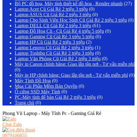
Bộ PC đồ họa, Máy tính thiết kế đồ họa , Render nhanh
(27)
Laptop Acer Cũ Giá Rẻ 2 triệu 3 triệu
(0)
Laptop ASUS Cũ Giá Rẻ 2 triệu 3 triệu
(0)
Laptop Cho Sinh Viên Học Sinh Cũ Giá Rẻ 2 triệu 3 triệu
(0)
Laptop DELL Cũ Giá Rẻ 2 triệu 3 triệu
(61)
Laptop Đồ Hoạ Cũ - Cũ Giá Rẻ 4 triệu 5 triệu
(0)
Laptop Gaming Cũ Giá Rẻ 3 triệu 5 triệu
(0)
Laptop HP Cũ Giá Rẻ 2 triệu 3 triệu
(2)
Laptop Lenovo Cũ Giá Rẻ 2 triệu 3 triệu
(1)
Laptop Toshiba Cũ Giá Rẻ 2 triệu 3 triệu
(0)
Laptop Văn Phòng Cũ Giá Rẻ 2 triệu 3 triệu
(0)
Máy in Canon chính hãng: Giao lắp tận nơi - Tư vấn miễn phí
(0)
Máy in HP chính hãng: Giao lắp tận nơi - Tư vấn miễn phí
(0)
Máy Tính Đồ Họa
(0)
Mua Cài Phần Mềm Bản Quyền
(0)
Ổ cứng SSD Máy Tính
(0)
PC-Máy tính để bàn Giá Rẻ 2 triệu 3 triệu
(0)
Trang chủ
(0)
Phong Vũ Laptop - Máy Tính Pc - Gaming Giá Rẻ
Chat Zalo
0979106855