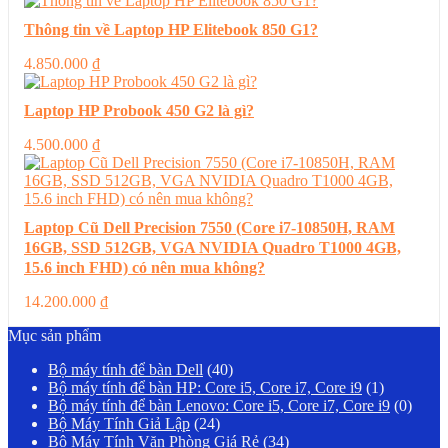
Thông tin về Laptop HP Elitebook 850 G1?
4.850.000
₫
Laptop HP Probook 450 G2 là gì?
4.500.000
₫
Laptop Cũ Dell Precision 7550 (Core i7-10850H, RAM
16GB, SSD 512GB, VGA NVIDIA Quadro T1000 4GB,
15.6 inch FHD) có nên mua không?
14.200.000
₫
Mục sản phẩm
Bộ máy tính để bàn Dell
(40)
Bộ máy tính để bàn HP: Core i5, Core i7, Core i9
(1)
Bộ máy tính để bàn Lenovo: Core i5, Core i7, Core i9
(0)
Bộ Máy Tính Giả Lập
(24)
Bộ Máy Tính Văn Phòng Giá Rẻ
(34)