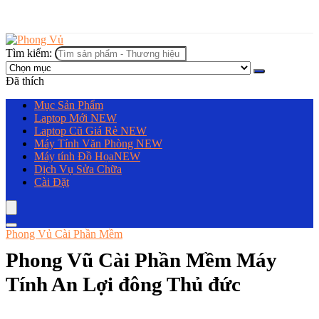
Tìm kiếm:
Đã thích
Mục Sản Phẩm
Laptop Mới
NEW
Laptop Cũ Giá Rẻ
NEW
Máy Tính Văn Phòng
NEW
Máy tính Đồ Họa
NEW
Dịch Vụ Sửa Chữa
Cài Đặt
Phong Vủ Cài Phần Mềm
Phong Vũ Cài Phần Mềm Máy
Tính An Lợi đông Thủ đức