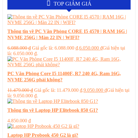
TOP GIẢM GIÁ
Thông tin về PC Văn Phòng CORE I5 4570 | RAM 16G |
NVME 256G | Màn 22 IN | WIFI?
6.088.000
₫
Giá gốc là: 6.088.000 ₫.
6.050.000
₫
Giá hiện tại
là: 6.050.000 ₫.
PC Văn Phòng Core I5 11400F, R7 240 4G, Ram 16G,
NVME 256G phải không?
11.479.000
₫
Giá gốc là: 11.479.000 ₫.
9.050.000
₫
Giá hiện tại
là: 9.050.000 ₫.
Thông tin về Laptop HP Elitebook 850 G1?
4.850.000
₫
Laptop HP Probook 450 G2 là gì?