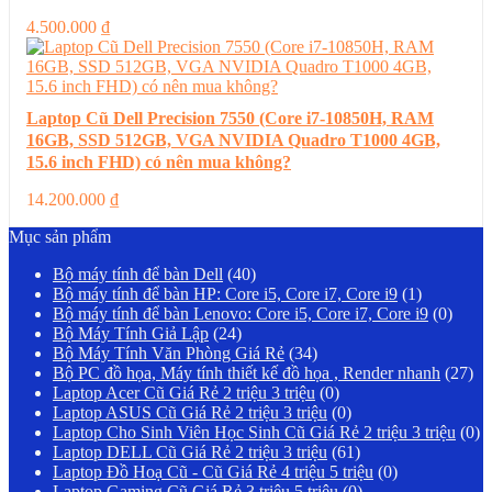
4.500.000
₫
Laptop Cũ Dell Precision 7550 (Core i7-10850H, RAM
16GB, SSD 512GB, VGA NVIDIA Quadro T1000 4GB,
15.6 inch FHD) có nên mua không?
14.200.000
₫
Mục sản phẩm
Bộ máy tính để bàn Dell
(40)
Bộ máy tính để bàn HP: Core i5, Core i7, Core i9
(1)
Bộ máy tính để bàn Lenovo: Core i5, Core i7, Core i9
(0)
Bộ Máy Tính Giả Lập
(24)
Bộ Máy Tính Văn Phòng Giá Rẻ
(34)
Bộ PC đồ họa, Máy tính thiết kế đồ họa , Render nhanh
(27)
Laptop Acer Cũ Giá Rẻ 2 triệu 3 triệu
(0)
Laptop ASUS Cũ Giá Rẻ 2 triệu 3 triệu
(0)
Laptop Cho Sinh Viên Học Sinh Cũ Giá Rẻ 2 triệu 3 triệu
(0)
Laptop DELL Cũ Giá Rẻ 2 triệu 3 triệu
(61)
Laptop Đồ Hoạ Cũ - Cũ Giá Rẻ 4 triệu 5 triệu
(0)
Laptop Gaming Cũ Giá Rẻ 3 triệu 5 triệu
(0)