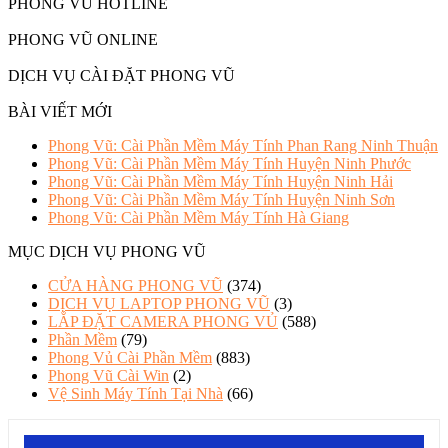
PHONG VŨ HOTLINE
PHONG VŨ ONLINE
DỊCH VỤ CÀI ĐẶT PHONG VŨ
BÀI VIẾT MỚI
Phong Vũ: Cài Phần Mềm Máy Tính Phan Rang Ninh Thuận
Phong Vũ: Cài Phần Mềm Máy Tính Huyện Ninh Phước
Phong Vũ: Cài Phần Mềm Máy Tính Huyện Ninh Hải
Phong Vũ: Cài Phần Mềm Máy Tính Huyện Ninh Sơn
Phong Vũ: Cài Phần Mềm Máy Tính Hà Giang
MỤC DỊCH VỤ PHONG VŨ
CỬA HÀNG PHONG VŨ
(374)
DỊCH VỤ LAPTOP PHONG VŨ
(3)
LẮP ĐẶT CAMERA PHONG VỦ
(588)
Phần Mềm
(79)
Phong Vủ Cài Phần Mềm
(883)
Phong Vũ Cài Win
(2)
Vệ Sinh Máy Tính Tại Nhà
(66)