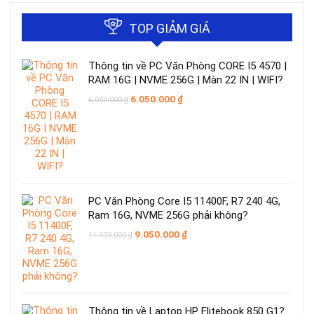
TOP GIẢM GIÁ
Thông tin về PC Văn Phòng CORE I5 4570 |
RAM 16G | NVME 256G | Màn 22 IN | WIFI?
Giá
Giá
6.050.000
₫
6.088.000
₫
gốc
hiện
là:
tại
6.088.000 ₫.
là:
6.050.000 ₫.
PC Văn Phòng Core I5 11400F, R7 240 4G,
Ram 16G, NVME 256G phải không?
Giá
Giá
9.050.000
₫
11.479.000
₫
gốc
hiện
là:
tại
11.479.000 ₫.
là:
9.050.000 ₫.
Thông tin về Laptop HP Elitebook 850 G1?