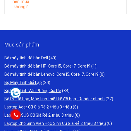
Mục sản phẩm
Bộ máy tính để bàn Dell
(40)
Bộ máy tính để bàn HP: Core i5, Core i7, Core i9
(1)
Bộ máy tính để bàn Lenovo: Core i5, Core i7, Core i9
(0)
Bộ Máy Tính Giả Lập
(24)
Bộ Máy Tính Văn Phòng Giá Rẻ
(34)
Bộ PC đồ họa, Máy tính thiết kế đồ họa , Render nhanh
(27)
Laptop Acer Cũ Giá Rẻ 2 triệu 3 triệu
(0)
Laptop ASUS Cũ Giá Rẻ 2 triệu 3 triệu
(0)
Laptop Cho Sinh Viên Học Sinh Cũ Giá Rẻ 2 triệu 3 triệu
(0)