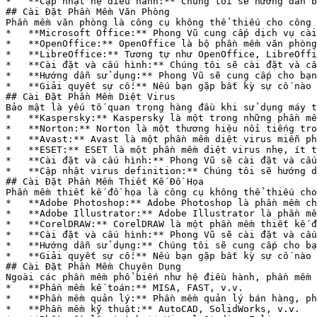
*   **Cập nhật hệ điều hành:** Chúng tôi sẽ hướng dẫn b
## Cài Đặt Phần Mềm Văn Phòng

Phần mềm văn phòng là công cụ không thể thiếu cho công 
*   **Microsoft Office:** Phong Vũ cung cấp dịch vụ cài
*   **OpenOffice:** OpenOffice là bộ phần mềm văn phòng
*   **LibreOffice:** Tương tự như OpenOffice, LibreOffi
*   **Cài đặt và cấu hình:** Chúng tôi sẽ cài đặt và cấ
*   **Hướng dẫn sử dụng:** Phong Vũ sẽ cung cấp cho bạn
*   **Giải quyết sự cố:** Nếu bạn gặp bất kỳ sự cố nào 
## Cài Đặt Phần Mềm Diệt Virus

Bảo mật là yếu tố quan trọng hàng đầu khi sử dụng máy t
*   **Kaspersky:** Kaspersky là một trong những phần mề
*   **Norton:** Norton là một thương hiệu nổi tiếng tro
*   **Avast:** Avast là một phần mềm diệt virus miễn ph
*   **ESET:** ESET là một phần mềm diệt virus nhẹ, ít t
*   **Cài đặt và cấu hình:** Phong Vũ sẽ cài đặt và cấu
*   **Cập nhật virus definition:** Chúng tôi sẽ hướng d
## Cài Đặt Phần Mềm Thiết Kế Đồ Họa

Phần mềm thiết kế đồ họa là công cụ không thể thiếu cho
*   **Adobe Photoshop:** Adobe Photoshop là phần mềm ch
*   **Adobe Illustrator:** Adobe Illustrator là phần mề
*   **CorelDRAW:** CorelDRAW là một phần mềm thiết kế đ
*   **Cài đặt và cấu hình:** Phong Vũ sẽ cài đặt và cấu
*   **Hướng dẫn sử dụng:** Chúng tôi sẽ cung cấp cho bạ
*   **Giải quyết sự cố:** Nếu bạn gặp bất kỳ sự cố nào 
## Cài Đặt Phần Mềm Chuyên Dụng

Ngoài các phần mềm phổ biến như hệ điều hành, phần mềm 
*   **Phần mềm kế toán:** MISA, FAST, v.v.

*   **Phần mềm quản lý:** Phần mềm quản lý bán hàng, ph
*   **Phần mềm kỹ thuật:** AutoCAD, SolidWorks, v.v.
