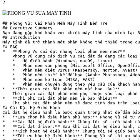
2
## Phong Vũ: Cài Phần Mềm Máy Tính Bến Tre

## Executive Summary

Bạn đang gặp khó khăn với chiếc máy tính của mình tại B
## Introduction

Máy tính đã trở thành một phần không thể thiếu trong cu
## FAQ

*   **Phong Vũ cài đặt những loại phần mềm nào?**

    Phong Vũ cung cấp dịch vụ cài đặt đa dạng các loại 
    *   Hệ điều hành (Windows, macOS, Linux)

    *   Phần mềm văn phòng (Microsoft Office, OpenOffic
    *   Phần mềm diệt virus (Kaspersky, Norton, Avast)

    *   Phần mềm thiết kế đồ họa (Adobe Photoshop, Adob
    *   Phần mềm kế toán (MISA, FAST)

    *   Phần mềm chuyên dụng theo yêu cầu của khách hàn
*   **Thời gian cài đặt phần mềm mất bao lâu?**

    Thời gian cài đặt phần mềm phụ thuộc vào loại phần 
*   **Chi phí cài đặt phần mềm là bao nhiêu?**

    Chi phí cài đặt phần mềm sẽ được tính dựa trên loại
## Cài Đặt Hệ Điều Hành

Cài đặt hệ điều hành là bước quan trọng nhất để đảm bảo
*   **Lựa chọn hệ điều hành phù hợp:** Phong Vũ sẽ tư v
*   **Cài đặt hệ điều hành:** Chúng tôi sẽ tiến hành cà
*   **Cài đặt driver:** Sau khi cài đặt hệ điều hành, c
*   **Kích hoạt hệ điều hành:** Chúng tôi sẽ giúp bạn k
*   **Tối ưu hóa hệ điều hành:** Phong Vũ sẽ tối ưu hóa