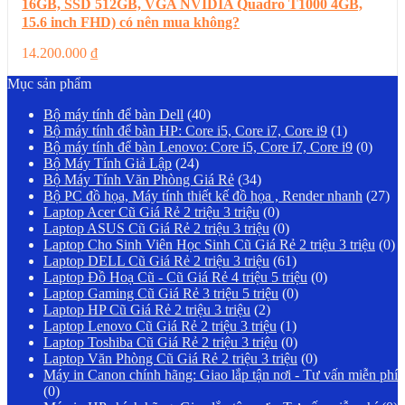
16GB, SSD 512GB, VGA NVIDIA Quadro T1000 4GB,
15.6 inch FHD) có nên mua không?
14.200.000
₫
Mục sản phẩm
Bộ máy tính để bàn Dell
(40)
Bộ máy tính để bàn HP: Core i5, Core i7, Core i9
(1)
Bộ máy tính để bàn Lenovo: Core i5, Core i7, Core i9
(0)
Bộ Máy Tính Giả Lập
(24)
Bộ Máy Tính Văn Phòng Giá Rẻ
(34)
Bộ PC đồ họa, Máy tính thiết kế đồ họa , Render nhanh
(27)
Laptop Acer Cũ Giá Rẻ 2 triệu 3 triệu
(0)
Laptop ASUS Cũ Giá Rẻ 2 triệu 3 triệu
(0)
Laptop Cho Sinh Viên Học Sinh Cũ Giá Rẻ 2 triệu 3 triệu
(0)
Laptop DELL Cũ Giá Rẻ 2 triệu 3 triệu
(61)
Laptop Đồ Hoạ Cũ - Cũ Giá Rẻ 4 triệu 5 triệu
(0)
Laptop Gaming Cũ Giá Rẻ 3 triệu 5 triệu
(0)
Laptop HP Cũ Giá Rẻ 2 triệu 3 triệu
(2)
Laptop Lenovo Cũ Giá Rẻ 2 triệu 3 triệu
(1)
Laptop Toshiba Cũ Giá Rẻ 2 triệu 3 triệu
(0)
Laptop Văn Phòng Cũ Giá Rẻ 2 triệu 3 triệu
(0)
Máy in Canon chính hãng: Giao lắp tận nơi - Tư vấn miễn phí
(0)