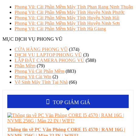
Phong Vũ: Cài Phần Mềm Máy Tính Phan Rang Ninh Thuận
Phong Vũ: Cài Phần Mềm Máy Tính Huyện Ninh Phước
Phong Vũ: Cài Phần Mềm Máy Tính Huyện Ninh Hải
Phong Vũ: Cài Phần Mềm Máy Tính Huyện Ninh Sơn
Phong Vũ: Cài Phần Mềm Máy Tính Hà Giang
MỤC DỊCH VỤ PHONG VŨ
CỬA HÀNG PHONG VŨ
(374)
DỊCH VỤ LAPTOP PHONG VŨ
(3)
LẮP ĐẶT CAMERA PHONG VỦ
(588)
Phần Mềm
(79)
Phong Vủ Cài Phần Mềm
(883)
Phong Vũ Cài Win
(2)
Vệ Sinh Máy Tính Tại Nhà
(66)
TOP GIẢM GIÁ
Thông tin về PC Văn Phòng CORE I5 4570 | RAM 16G |
NVME 256G | Màn 22 IN | WIFI?