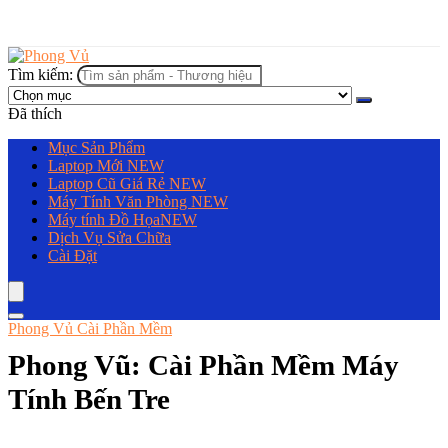
Tìm kiếm:
Đã thích
Mục Sản Phẩm
Laptop Mới
NEW
Laptop Cũ Giá Rẻ
NEW
Máy Tính Văn Phòng
NEW
Máy tính Đồ Họa
NEW
Dịch Vụ Sửa Chữa
Cài Đặt
Phong Vủ Cài Phần Mềm
Phong Vũ: Cài Phần Mềm Máy
Tính Bến Tre