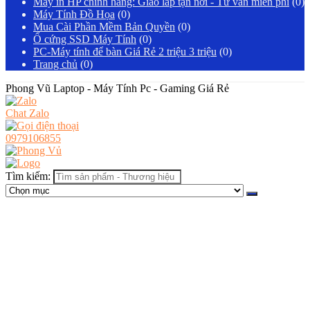
Máy in HP chính hãng: Giao lắp tận nơi - Tư vấn miễn phí
(0)
Máy Tính Đồ Họa
(0)
Mua Cài Phần Mềm Bản Quyền
(0)
Ổ cứng SSD Máy Tính
(0)
PC-Máy tính để bàn Giá Rẻ 2 triệu 3 triệu
(0)
Trang chủ
(0)
Phong Vũ Laptop - Máy Tính Pc - Gaming Giá Rẻ
Chat Zalo
0979106855
Tìm kiếm: