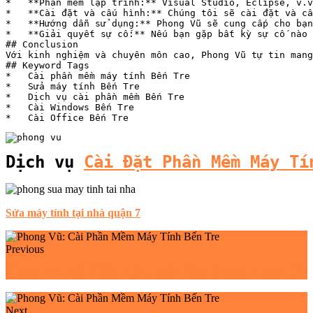
*   **Phần mềm lập trình:** Visual Studio, Eclipse, v.v
*   **Cài đặt và cấu hình:** Chúng tôi sẽ cài đặt và cấ
*   **Hướng dẫn sử dụng:** Phong Vũ sẽ cung cấp cho bạn
*   **Giải quyết sự cố:** Nếu bạn gặp bất kỳ sự cố nào 
## Conclusion

Với kinh nghiệm và chuyên môn cao, Phong Vũ tự tin mang
## Keyword Tags

*   Cài phần mềm máy tính Bến Tre

*   Sửa máy tính Bến Tre

*   Dịch vụ cài phần mềm Bến Tre

*   Cài Windows Bến Tre

*   Cài Office Bến Tre
Dịch vụ 
Cài Đặt Phần Mềm Máy Tí
Sửa máy tính tại nhà quận 7
Previous
Phong Vũ: Cài Phần Mềm Máy Tính Huyện Mang Thít
Next