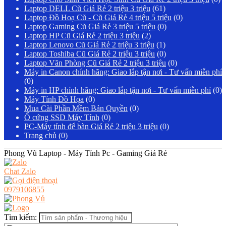
Laptop DELL Cũ Giá Rẻ 2 triệu 3 triệu
(61)
Laptop Đồ Hoạ Cũ - Cũ Giá Rẻ 4 triệu 5 triệu
(0)
Laptop Gaming Cũ Giá Rẻ 3 triệu 5 triệu
(0)
Laptop HP Cũ Giá Rẻ 2 triệu 3 triệu
(2)
Laptop Lenovo Cũ Giá Rẻ 2 triệu 3 triệu
(1)
Laptop Toshiba Cũ Giá Rẻ 2 triệu 3 triệu
(0)
Laptop Văn Phòng Cũ Giá Rẻ 2 triệu 3 triệu
(0)
Máy in Canon chính hãng: Giao lắp tận nơi - Tư vấn miễn phí
(0)
Máy in HP chính hãng: Giao lắp tận nơi - Tư vấn miễn phí
(0)
Máy Tính Đồ Họa
(0)
Mua Cài Phần Mềm Bản Quyền
(0)
Ổ cứng SSD Máy Tính
(0)
PC-Máy tính để bàn Giá Rẻ 2 triệu 3 triệu
(0)
Trang chủ
(0)
Phong Vũ Laptop - Máy Tính Pc - Gaming Giá Rẻ
Chat Zalo
0979106855
Tìm kiếm: