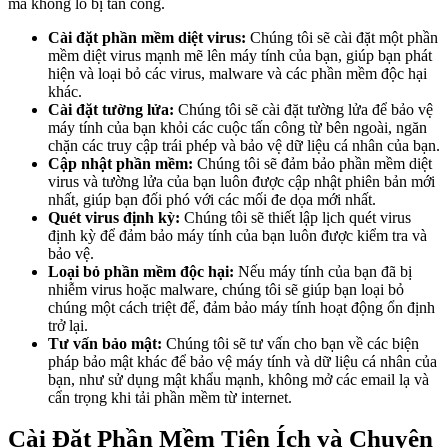
mà không lo bị tấn công.
Cài đặt phần mềm diệt virus:
Chúng tôi sẽ cài đặt một phần
mềm diệt virus mạnh mẽ lên máy tính của bạn, giúp bạn phát
hiện và loại bỏ các virus, malware và các phần mềm độc hại
khác.
Cài đặt tường lửa:
Chúng tôi sẽ cài đặt tường lửa để bảo vệ
máy tính của bạn khỏi các cuộc tấn công từ bên ngoài, ngăn
chặn các truy cập trái phép và bảo vệ dữ liệu cá nhân của bạn.
Cập nhật phần mềm:
Chúng tôi sẽ đảm bảo phần mềm diệt
virus và tường lửa của bạn luôn được cập nhật phiên bản mới
nhất, giúp bạn đối phó với các mối đe dọa mới nhất.
Quét virus định kỳ:
Chúng tôi sẽ thiết lập lịch quét virus
định kỳ để đảm bảo máy tính của bạn luôn được kiểm tra và
bảo vệ.
Loại bỏ phần mềm độc hại:
Nếu máy tính của bạn đã bị
nhiễm virus hoặc malware, chúng tôi sẽ giúp bạn loại bỏ
chúng một cách triệt để, đảm bảo máy tính hoạt động ổn định
trở lại.
Tư vấn bảo mật:
Chúng tôi sẽ tư vấn cho bạn về các biện
pháp bảo mật khác để bảo vệ máy tính và dữ liệu cá nhân của
bạn, như sử dụng mật khẩu mạnh, không mở các email lạ và
cẩn trọng khi tải phần mềm từ internet.
Cài Đặt Phần Mềm Tiện Ích và Chuyên