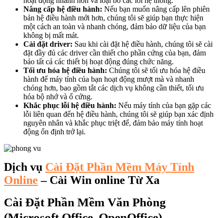
hoạt động nhanh hơn và loại bỏ các lỗi hệ thống.
Nâng cấp hệ điều hành:
Nếu bạn muốn nâng cấp lên phiên
bản hệ điều hành mới hơn, chúng tôi sẽ giúp bạn thực hiện
một cách an toàn và nhanh chóng, đảm bảo dữ liệu của bạn
không bị mất mát.
Cài đặt driver:
Sau khi cài đặt hệ điều hành, chúng tôi sẽ cài
đặt đầy đủ các driver cần thiết cho phần cứng của bạn, đảm
bảo tất cả các thiết bị hoạt động đúng chức năng.
Tối ưu hóa hệ điều hành:
Chúng tôi sẽ tối ưu hóa hệ điều
hành để máy tính của bạn hoạt động mượt mà và nhanh
chóng hơn, bao gồm tắt các dịch vụ không cần thiết, tối ưu
hóa bộ nhớ và ổ cứng.
Khắc phục lỗi hệ điều hành:
Nếu máy tính của bạn gặp các
lỗi liên quan đến hệ điều hành, chúng tôi sẽ giúp bạn xác định
nguyên nhân và khắc phục triệt để, đảm bảo máy tính hoạt
động ổn định trở lại.
Dịch vụ
Cài Đặt Phần Mềm Máy Tính
Online
– Cài Win online Từ Xa
Cài Đặt Phần Mềm Văn Phòng
(Microsoft Office, OpenOffice)