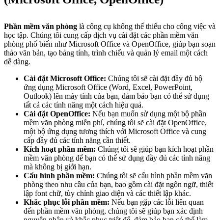
Phần mềm văn phòng
là công cụ không thể thiếu cho công việc và
học tập. Chúng tôi cung cấp dịch vụ cài đặt các phần mềm văn
phòng phổ biến như Microsoft Office và OpenOffice, giúp bạn soạn
thảo văn bản, tạo bảng tính, trình chiếu và quản lý email một cách
dễ dàng.
Cài đặt Microsoft Office:
Chúng tôi sẽ cài đặt đầy đủ bộ
ứng dụng Microsoft Office (Word, Excel, PowerPoint,
Outlook) lên máy tính của bạn, đảm bảo bạn có thể sử dụng
tất cả các tính năng một cách hiệu quả.
Cài đặt OpenOffice:
Nếu bạn muốn sử dụng một bộ phần
mềm văn phòng miễn phí, chúng tôi sẽ cài đặt OpenOffice,
một bộ ứng dụng tương thích với Microsoft Office và cung
cấp đầy đủ các tính năng cần thiết.
Kích hoạt phần mềm:
Chúng tôi sẽ giúp bạn kích hoạt phần
mềm văn phòng để bạn có thể sử dụng đầy đủ các tính năng
mà không bị giới hạn.
Cấu hình phần mềm:
Chúng tôi sẽ cấu hình phần mềm văn
phòng theo nhu cầu của bạn, bao gồm cài đặt ngôn ngữ, thiết
lập font chữ, tùy chỉnh giao diện và các thiết lập khác.
Khắc phục lỗi phần mềm:
Nếu bạn gặp các lỗi liên quan
đến phần mềm văn phòng, chúng tôi sẽ giúp bạn xác định
nguyên nhân và khắc phục triệt để, đảm bảo bạn có thể làm