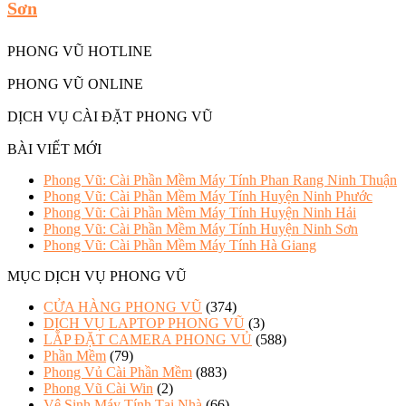
Sơn
PHONG VŨ HOTLINE
PHONG VŨ ONLINE
DỊCH VỤ CÀI ĐẶT PHONG VŨ
BÀI VIẾT MỚI
Phong Vũ: Cài Phần Mềm Máy Tính Phan Rang Ninh Thuận
Phong Vũ: Cài Phần Mềm Máy Tính Huyện Ninh Phước
Phong Vũ: Cài Phần Mềm Máy Tính Huyện Ninh Hải
Phong Vũ: Cài Phần Mềm Máy Tính Huyện Ninh Sơn
Phong Vũ: Cài Phần Mềm Máy Tính Hà Giang
MỤC DỊCH VỤ PHONG VŨ
CỬA HÀNG PHONG VŨ
(374)
DỊCH VỤ LAPTOP PHONG VŨ
(3)
LẮP ĐẶT CAMERA PHONG VỦ
(588)
Phần Mềm
(79)
Phong Vủ Cài Phần Mềm
(883)
Phong Vũ Cài Win
(2)
Vệ Sinh Máy Tính Tại Nhà
(66)