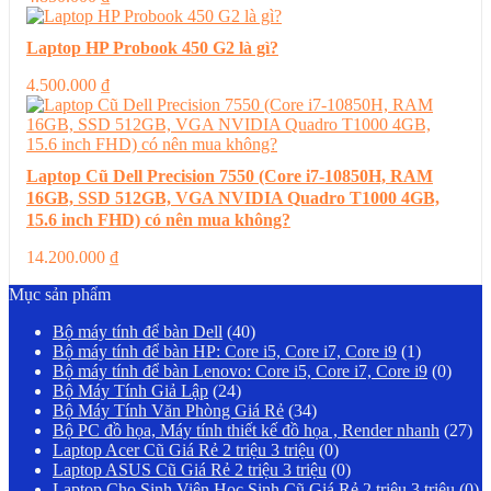
Laptop HP Probook 450 G2 là gì?
4.500.000
₫
Laptop Cũ Dell Precision 7550 (Core i7-10850H, RAM
16GB, SSD 512GB, VGA NVIDIA Quadro T1000 4GB,
15.6 inch FHD) có nên mua không?
14.200.000
₫
Mục sản phẩm
Bộ máy tính để bàn Dell
(40)
Bộ máy tính để bàn HP: Core i5, Core i7, Core i9
(1)
Bộ máy tính để bàn Lenovo: Core i5, Core i7, Core i9
(0)
Bộ Máy Tính Giả Lập
(24)
Bộ Máy Tính Văn Phòng Giá Rẻ
(34)
Bộ PC đồ họa, Máy tính thiết kế đồ họa , Render nhanh
(27)
Laptop Acer Cũ Giá Rẻ 2 triệu 3 triệu
(0)
Laptop ASUS Cũ Giá Rẻ 2 triệu 3 triệu
(0)
Laptop Cho Sinh Viên Học Sinh Cũ Giá Rẻ 2 triệu 3 triệu
(0)