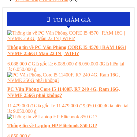
TOP GIẢM GIÁ
Thông tin về PC Văn Phòng CORE I5 4570 | RAM 16G |
NVME 256G | Màn 22 IN | WIFI?
6.088.000
₫
Giá gốc là: 6.088.000 ₫.
6.050.000
₫
Giá hiện tại
là: 6.050.000 ₫.
PC Văn Phòng Core I5 11400F, R7 240 4G, Ram 16G,
NVME 256G phải không?
11.479.000
₫
Giá gốc là: 11.479.000 ₫.
9.050.000
₫
Giá hiện tại
là: 9.050.000 ₫.
Thông tin về Laptop HP Elitebook 850 G1?
4.850.000
₫