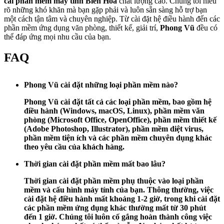
cài phần mềm máy tính Biên Hòa
chất lượng cao. Chúng tôi hiểu
rõ những khó khăn mà bạn gặp phải và luôn sẵn sàng hỗ trợ bạn
một cách tận tâm và chuyên nghiệp. Từ cài đặt hệ điều hành đến các
phần mềm ứng dụng văn phòng, thiết kế, giải trí,
Phong Vũ
đều có
thể đáp ứng mọi nhu cầu của bạn.
FAQ
Phong Vũ cài đặt những loại phần mềm nào?
Phong Vũ
cài đặt tất cả các loại phần mềm, bao gồm hệ
điều hành (Windows, macOS, Linux), phần mềm văn
phòng (Microsoft Office, OpenOffice), phần mềm thiết kế
(Adobe Photoshop, Illustrator), phần mềm diệt virus,
phần mềm tiện ích và các phần mềm chuyên dụng khác
theo yêu cầu của khách hàng.
Thời gian cài đặt phần mềm mất bao lâu?
Thời gian cài đặt phần mềm phụ thuộc vào loại phần
mềm và cấu hình máy tính của bạn. Thông thường, việc
cài đặt hệ điều hành mất khoảng 1-2 giờ, trong khi cài đặt
các phần mềm ứng dụng khác thường mất từ 30 phút
đến 1 giờ. Chúng tôi luôn cố gắng hoàn thành công việc