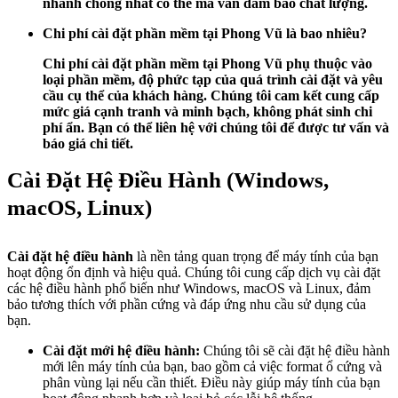
nhanh chóng nhất có thể mà vẫn đảm bảo chất lượng.
Chi phí cài đặt phần mềm tại Phong Vũ là bao nhiêu?
Chi phí cài đặt phần mềm tại
Phong Vũ
phụ thuộc vào
loại phần mềm, độ phức tạp của quá trình cài đặt và yêu
cầu cụ thể của khách hàng. Chúng tôi cam kết cung cấp
mức giá cạnh tranh và minh bạch, không phát sinh chi
phí ẩn. Bạn có thể liên hệ với chúng tôi để được tư vấn và
báo giá chi tiết.
Cài Đặt Hệ Điều Hành (Windows,
macOS, Linux)
Cài đặt hệ điều hành
là nền tảng quan trọng để máy tính của bạn
hoạt động ổn định và hiệu quả. Chúng tôi cung cấp dịch vụ cài đặt
các hệ điều hành phổ biến như Windows, macOS và Linux, đảm
bảo tương thích với phần cứng và đáp ứng nhu cầu sử dụng của
bạn.
Cài đặt mới hệ điều hành:
Chúng tôi sẽ cài đặt hệ điều hành
mới lên máy tính của bạn, bao gồm cả việc format ổ cứng và
phân vùng lại nếu cần thiết. Điều này giúp máy tính của bạn