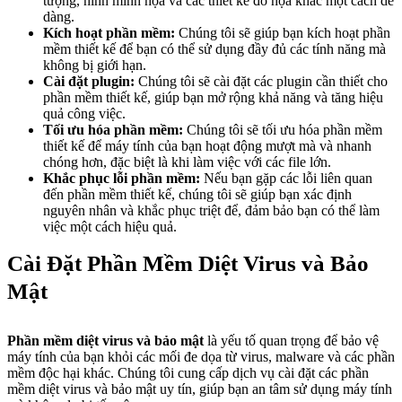
tượng, hình minh họa và các thiết kế đồ họa khác một cách dễ
dàng.
Kích hoạt phần mềm:
Chúng tôi sẽ giúp bạn kích hoạt phần
mềm thiết kế để bạn có thể sử dụng đầy đủ các tính năng mà
không bị giới hạn.
Cài đặt plugin:
Chúng tôi sẽ cài đặt các plugin cần thiết cho
phần mềm thiết kế, giúp bạn mở rộng khả năng và tăng hiệu
quả công việc.
Tối ưu hóa phần mềm:
Chúng tôi sẽ tối ưu hóa phần mềm
thiết kế để máy tính của bạn hoạt động mượt mà và nhanh
chóng hơn, đặc biệt là khi làm việc với các file lớn.
Khắc phục lỗi phần mềm:
Nếu bạn gặp các lỗi liên quan
đến phần mềm thiết kế, chúng tôi sẽ giúp bạn xác định
nguyên nhân và khắc phục triệt để, đảm bảo bạn có thể làm
việc một cách hiệu quả.
Cài Đặt Phần Mềm Diệt Virus và Bảo
Mật
Phần mềm diệt virus và bảo mật
là yếu tố quan trọng để bảo vệ
máy tính của bạn khỏi các mối đe dọa từ virus, malware và các phần
mềm độc hại khác. Chúng tôi cung cấp dịch vụ cài đặt các phần
mềm diệt virus và bảo mật uy tín, giúp bạn an tâm sử dụng máy tính