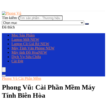
Tìm kiếm:
Đã thích
Mục Sản Phẩm
Laptop Mới
NEW
Laptop Cũ Giá Rẻ
NEW
Máy Tính Văn Phòng
NEW
Máy tính Đồ Họa
NEW
Dịch Vụ Sửa Chữa
Cài Đặt
Phong Vủ Cài Phần Mềm
Phong Vũ: Cài Phần Mềm Máy
Tính Biên Hòa