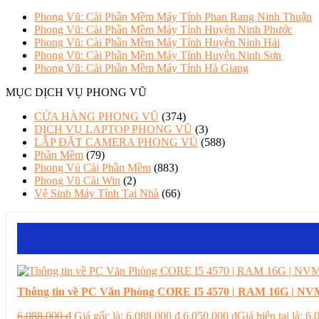
Phong Vũ: Cài Phần Mềm Máy Tính Phan Rang Ninh Thuận
Phong Vũ: Cài Phần Mềm Máy Tính Huyện Ninh Phước
Phong Vũ: Cài Phần Mềm Máy Tính Huyện Ninh Hải
Phong Vũ: Cài Phần Mềm Máy Tính Huyện Ninh Sơn
Phong Vũ: Cài Phần Mềm Máy Tính Hà Giang
MỤC DỊCH VỤ PHONG VŨ
CỬA HÀNG PHONG VŨ
(374)
DỊCH VỤ LAPTOP PHONG VŨ
(3)
LẮP ĐẶT CAMERA PHONG VỦ
(588)
Phần Mềm
(79)
Phong Vủ Cài Phần Mềm
(883)
Phong Vũ Cài Win
(2)
Vệ Sinh Máy Tính Tại Nhà
(66)
Thông tin về PC Văn Phòng CORE I5 4570 | RAM 16G | NVM
6.088.000
₫
Giá gốc là: 6.088.000 ₫.
6.050.000
₫
Giá hiện tại là: 6