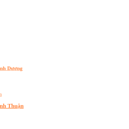
ình Dương
inh Thuận