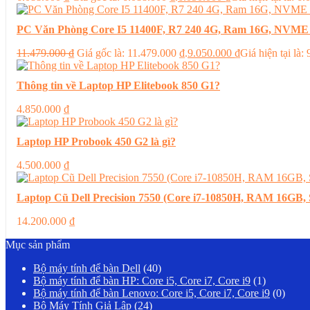
PC Văn Phòng Core I5 11400F, R7 240 4G, Ram 16G, NVME
11.479.000
₫
Giá gốc là: 11.479.000 ₫.
9.050.000
₫
Giá hiện tại là:
Thông tin về Laptop HP Elitebook 850 G1?
4.850.000
₫
Laptop HP Probook 450 G2 là gì?
4.500.000
₫
Laptop Cũ Dell Precision 7550 (Core i7-10850H, RAM 16G
14.200.000
₫
Mục sản phẩm
Bộ máy tính để bàn Dell
(40)
Bộ máy tính để bàn HP: Core i5, Core i7, Core i9
(1)
Bộ máy tính để bàn Lenovo: Core i5, Core i7, Core i9
(0)
Bộ Máy Tính Giả Lập
(24)