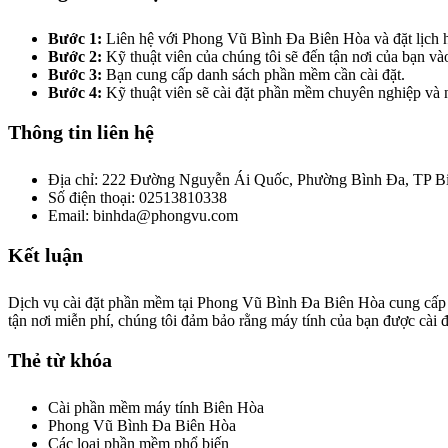
Bước 1:
Liên hệ với Phong Vũ Bình Đa Biên Hòa và đặt lịch 
Bước 2:
Kỹ thuật viên của chúng tôi sẽ đến tận nơi của bạn vào
Bước 3:
Bạn cung cấp danh sách phần mềm cần cài đặt.
Bước 4:
Kỹ thuật viên sẽ cài đặt phần mềm chuyên nghiệp và
Thông tin liên hệ
Địa chỉ: 222 Đường Nguyễn Ái Quốc, Phường Bình Đa, TP B
Số điện thoại: 02513810338
Email: binhda@phongvu.com
Kết luận
Dịch vụ cài đặt phần mềm tại Phong Vũ Bình Đa Biên Hòa cung cấp giả
tận nơi miễn phí, chúng tôi đảm bảo rằng máy tính của bạn được cài 
Thẻ từ khóa
Cài phần mềm máy tính Biên Hòa
Phong Vũ Bình Đa Biên Hòa
Các loại phần mềm phổ biến