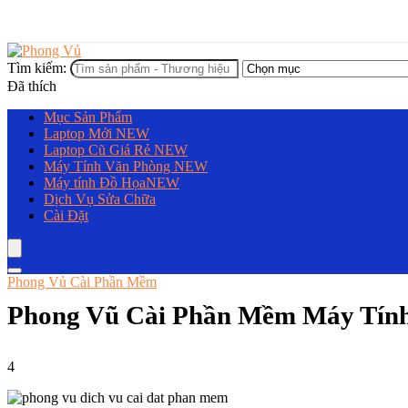
Tìm kiếm:
Đã thích
Mục Sản Phẩm
Laptop Mới
NEW
Laptop Cũ Giá Rẻ
NEW
Máy Tính Văn Phòng
NEW
Máy tính Đồ Họa
NEW
Dịch Vụ Sửa Chữa
Cài Đặt
Phong Vủ Cài Phần Mềm
Phong Vũ Cài Phần Mềm Máy Tính
4