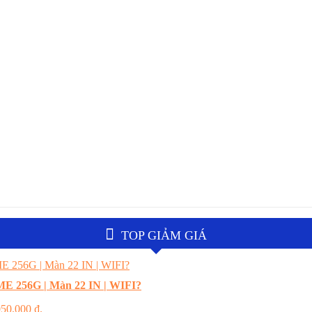
TOP GIẢM GIÁ
E 256G | Màn 22 IN | WIFI?
.050.000 ₫.