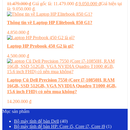
11.479.000
₫
Giá gốc là: 11.479.000 ₫.
9.050.000
₫
Giá hiện tại
là: 9.050.000 ₫.
Thông tin về Laptop HP Elitebook 850 G1?
4.850.000
₫
Laptop HP Probook 450 G2 là gì?
4.500.000
₫
Laptop Cũ Dell Precision 7550 (Core i7-10850H, RAM
16GB, SSD 512GB, VGA NVIDIA Quadro T1000 4GB,
15.6 inch FHD) có nên mua không?
14.200.000
₫
Mục sản phẩm
Bộ máy tính để bàn Dell
(40)
Bộ máy tính để bàn HP: Core i5, Core i7, Core i9
(1)