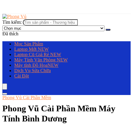
Tìm kiếm:
Đã thích
Mục Sản Phẩm
Laptop Mới
NEW
Laptop Cũ Giá Rẻ
NEW
Máy Tính Văn Phòng
NEW
Máy tính Đồ Họa
NEW
Dịch Vụ Sửa Chữa
Cài Đặt
Phong Vủ Cài Phần Mềm
Phong Vũ Cài Phần Mềm Máy
Tính Bình Dương