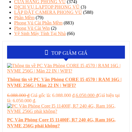
CỬA HÀNG PHONG VŨ
(374)
DỊCH VỤ LAPTOP PHONG VŨ
(3)
LẮP ĐẶT CAMERA PHONG VỦ
(588)
Phần Mềm
(79)
Phong Vủ Cài Phần Mềm
(883)
Phong Vũ Cài Win
(2)
Vệ Sinh Máy Tính Tại Nhà
(66)
TOP GIẢM GIÁ
Thông tin về PC Văn Phòng CORE I5 4570 | RAM 16G |
NVME 256G | Màn 22 IN | WIFI?
6.088.000
₫
Giá gốc là: 6.088.000 ₫.
6.050.000
₫
Giá hiện tại
là: 6.050.000 ₫.
PC Văn Phòng Core I5 11400F, R7 240 4G, Ram 16G,
NVME 256G phải không?