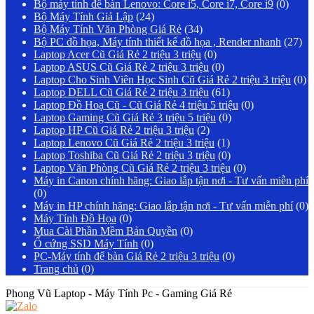
Bộ máy tính để bàn Lenovo: Core i5, Core i7, Core i9
(0)
Bộ Máy Tính Giả Lập
(24)
Bộ Máy Tính Văn Phòng Giá Rẻ
(34)
Bộ PC đồ họa, Máy tính thiết kế đồ họa , Render nhanh
(27)
Laptop Acer Cũ Giá Rẻ 2 triệu 3 triệu
(0)
Laptop ASUS Cũ Giá Rẻ 2 triệu 3 triệu
(0)
Laptop Cho Sinh Viên Học Sinh Cũ Giá Rẻ 2 triệu 3 triệu
(0)
Laptop DELL Cũ Giá Rẻ 2 triệu 3 triệu
(61)
Laptop Đồ Hoạ Cũ - Cũ Giá Rẻ 4 triệu 5 triệu
(0)
Laptop Gaming Cũ Giá Rẻ 3 triệu 5 triệu
(0)
Laptop HP Cũ Giá Rẻ 2 triệu 3 triệu
(2)
Laptop Lenovo Cũ Giá Rẻ 2 triệu 3 triệu
(1)
Laptop Toshiba Cũ Giá Rẻ 2 triệu 3 triệu
(0)
Laptop Văn Phòng Cũ Giá Rẻ 2 triệu 3 triệu
(0)
Máy in Canon chính hãng: Giao lắp tận nơi - Tư vấn miễn phí
(0)
Máy in HP chính hãng: Giao lắp tận nơi - Tư vấn miễn phí
(0)
Máy Tính Đồ Họa
(0)
Mua Cài Phần Mềm Bản Quyền
(0)
Ổ cứng SSD Máy Tính
(0)
PC-Máy tính để bàn Giá Rẻ 2 triệu 3 triệu
(0)
Trang chủ
(0)
Phong Vũ Laptop - Máy Tính Pc - Gaming Giá Rẻ