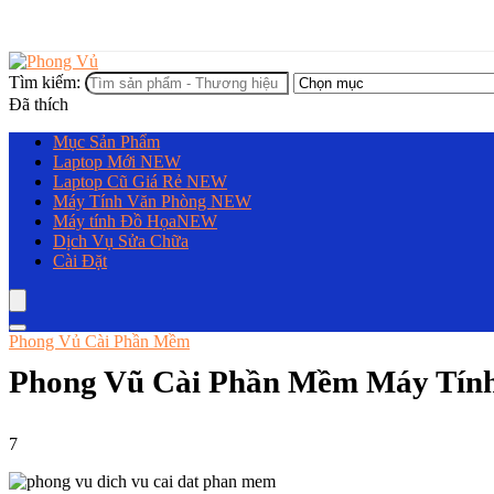
Tìm kiếm:
Đã thích
Mục Sản Phẩm
Laptop Mới
NEW
Laptop Cũ Giá Rẻ
NEW
Máy Tính Văn Phòng
NEW
Máy tính Đồ Họa
NEW
Dịch Vụ Sửa Chữa
Cài Đặt
Phong Vủ Cài Phần Mềm
Phong Vũ Cài Phần Mềm Máy Tính
7