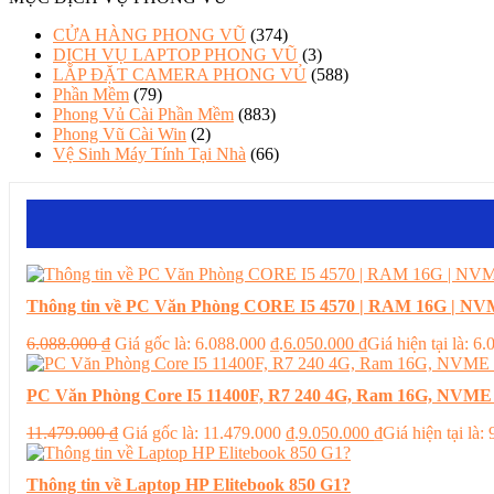
CỬA HÀNG PHONG VŨ
(374)
DỊCH VỤ LAPTOP PHONG VŨ
(3)
LẮP ĐẶT CAMERA PHONG VỦ
(588)
Phần Mềm
(79)
Phong Vủ Cài Phần Mềm
(883)
Phong Vũ Cài Win
(2)
Vệ Sinh Máy Tính Tại Nhà
(66)
Thông tin về PC Văn Phòng CORE I5 4570 | RAM 16G | NVM
6.088.000
₫
Giá gốc là: 6.088.000 ₫.
6.050.000
₫
Giá hiện tại là: 6
PC Văn Phòng Core I5 11400F, R7 240 4G, Ram 16G, NVME
11.479.000
₫
Giá gốc là: 11.479.000 ₫.
9.050.000
₫
Giá hiện tại là:
Thông tin về Laptop HP Elitebook 850 G1?