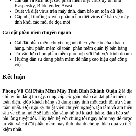
Cài đặt và kích hoạt các phần mềm diệt virus uy tín như
Kaspersky, Bitdefender, Avast
Quét và diệt virus trên máy tính, đảm bảo an toàn dữ liệu
Cập nhật thường xuyên phần mềm diệt virus để bảo vệ máy
tính khỏi các mối đe dọa mới
Cài đặt phần mềm chuyên ngành
Cài đặt phần mềm chuyên ngành theo yêu cầu của khách
hàng, như phần mềm kế toán, phần mềm quản lý bán hàng
Tư vấn lựa chọn phần mềm phù hợp với lĩnh vực kinh doanh
Hướng dẫn sử dụng phần mềm để nâng cao hiệu quả công
việc
Kết luận
Phong Vũ Cài Phần Mềm Máy Tính Bình Khánh Quận 2
là địa
chỉ uy tín đáng tin cậy, cung cấp các giải pháp cài đặt phần mềm
toàn diện, giúp khách hàng sử dụng máy tính một cách tối ưu và an
toàn nhất. Đội ngũ kỹ thuật viên chuyên nghiệp, tận tâm và am hiểu
sâu về công nghệ sẽ luôn sẵn sàng hỗ trợ khách hàng, đảm bảo sự
hài lòng tuyệt đối. Hãy liên hệ với chúng tôi ngay hôm nay để được
tư vấn và cài đặt phần mềm máy tính nhanh chóng, hiệu quả và tiết
kiệm nhất.