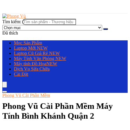
Tìm kiếm:
Đã thích
Mục Sản Phẩm
Laptop Mới
NEW
Laptop Cũ Giá Rẻ
NEW
Máy Tính Văn Phòng
NEW
Máy tính Đồ Họa
NEW
Dịch Vụ Sửa Chữa
Cài Đặt
Phong Vủ Cài Phần Mềm
Phong Vũ Cài Phần Mềm Máy
Tính Bình Khánh Quận 2