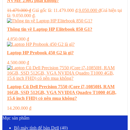
NVME 256G phải không?
11.479.000
₫
Giá gốc là: 11.479.000 ₫.
9.050.000
₫
Giá hiện tại
là: 9.050.000 ₫.
Thông tin về Laptop HP Elitebook 850 G1?
4.850.000
₫
Laptop HP Probook 450 G2 là gì?
4.500.000
₫
Laptop Cũ Dell Precision 7550 (Core i7-10850H, RAM
16GB, SSD 512GB, VGA NVIDIA Quadro T1000 4GB,
15.6 inch FHD) có nên mua không?
14.200.000
₫
Mục sản phẩm
Bộ máy tính để bàn Dell
(40)