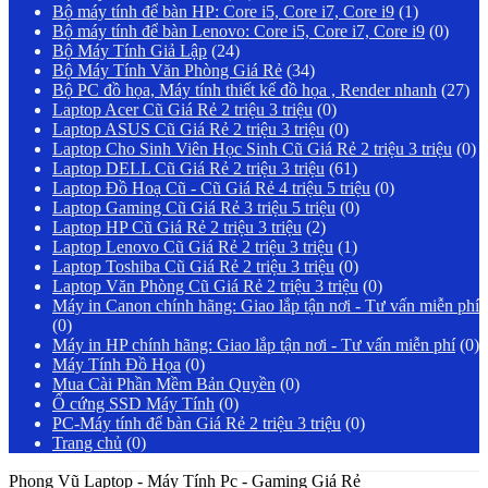
Bộ máy tính để bàn HP: Core i5, Core i7, Core i9
(1)
Bộ máy tính để bàn Lenovo: Core i5, Core i7, Core i9
(0)
Bộ Máy Tính Giả Lập
(24)
Bộ Máy Tính Văn Phòng Giá Rẻ
(34)
Bộ PC đồ họa, Máy tính thiết kế đồ họa , Render nhanh
(27)
Laptop Acer Cũ Giá Rẻ 2 triệu 3 triệu
(0)
Laptop ASUS Cũ Giá Rẻ 2 triệu 3 triệu
(0)
Laptop Cho Sinh Viên Học Sinh Cũ Giá Rẻ 2 triệu 3 triệu
(0)
Laptop DELL Cũ Giá Rẻ 2 triệu 3 triệu
(61)
Laptop Đồ Hoạ Cũ - Cũ Giá Rẻ 4 triệu 5 triệu
(0)
Laptop Gaming Cũ Giá Rẻ 3 triệu 5 triệu
(0)
Laptop HP Cũ Giá Rẻ 2 triệu 3 triệu
(2)
Laptop Lenovo Cũ Giá Rẻ 2 triệu 3 triệu
(1)
Laptop Toshiba Cũ Giá Rẻ 2 triệu 3 triệu
(0)
Laptop Văn Phòng Cũ Giá Rẻ 2 triệu 3 triệu
(0)
Máy in Canon chính hãng: Giao lắp tận nơi - Tư vấn miễn phí
(0)
Máy in HP chính hãng: Giao lắp tận nơi - Tư vấn miễn phí
(0)
Máy Tính Đồ Họa
(0)
Mua Cài Phần Mềm Bản Quyền
(0)
Ổ cứng SSD Máy Tính
(0)
PC-Máy tính để bàn Giá Rẻ 2 triệu 3 triệu
(0)
Trang chủ
(0)
Phong Vũ Laptop - Máy Tính Pc - Gaming Giá Rẻ