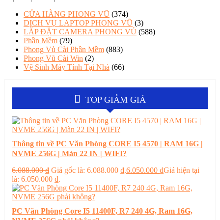
CỬA HÀNG PHONG VŨ
(374)
DỊCH VỤ LAPTOP PHONG VŨ
(3)
LẮP ĐẶT CAMERA PHONG VỦ
(588)
Phần Mềm
(79)
Phong Vủ Cài Phần Mềm
(883)
Phong Vũ Cài Win
(2)
Vệ Sinh Máy Tính Tại Nhà
(66)
TOP GIẢM GIÁ
Thông tin về PC Văn Phòng CORE I5 4570 | RAM 16G |
NVME 256G | Màn 22 IN | WIFI?
6.088.000
₫
Giá gốc là: 6.088.000 ₫.
6.050.000
₫
Giá hiện tại
là: 6.050.000 ₫.
PC Văn Phòng Core I5 11400F, R7 240 4G, Ram 16G,