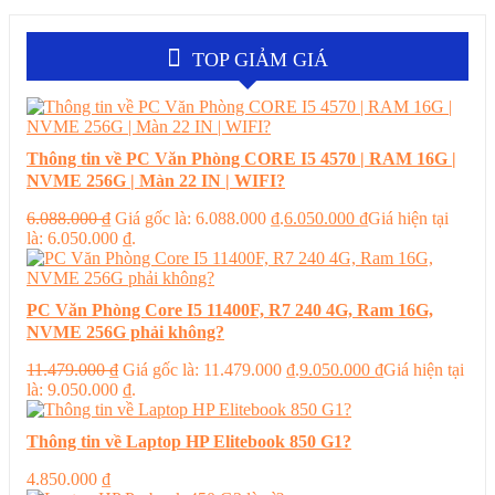
TOP GIẢM GIÁ
Thông tin về PC Văn Phòng CORE I5 4570 | RAM 16G |
NVME 256G | Màn 22 IN | WIFI?
6.088.000
₫
Giá gốc là: 6.088.000 ₫.
6.050.000
₫
Giá hiện tại
là: 6.050.000 ₫.
PC Văn Phòng Core I5 11400F, R7 240 4G, Ram 16G,
NVME 256G phải không?
11.479.000
₫
Giá gốc là: 11.479.000 ₫.
9.050.000
₫
Giá hiện tại
là: 9.050.000 ₫.
Thông tin về Laptop HP Elitebook 850 G1?
4.850.000
₫