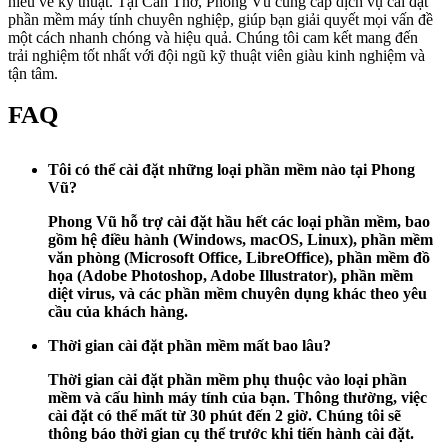
hiểu về kỹ thuật. Tại Cần Thơ, Phong Vũ cung cấp dịch vụ cài đặt
phần mềm máy tính chuyên nghiệp, giúp bạn giải quyết mọi vấn đề
một cách nhanh chóng và hiệu quả. Chúng tôi cam kết mang đến
trải nghiệm tốt nhất với đội ngũ kỹ thuật viên giàu kinh nghiệm và
tận tâm.
FAQ
Tôi có thể cài đặt những loại phần mềm nào tại Phong
Vũ?
Phong Vũ hỗ trợ cài đặt hầu hết các loại phần mềm, bao
gồm hệ điều hành (Windows, macOS, Linux), phần mềm
văn phòng (Microsoft Office, LibreOffice), phần mềm đồ
họa (Adobe Photoshop, Adobe Illustrator), phần mềm
diệt virus, và các phần mềm chuyên dụng khác theo yêu
cầu của khách hàng.
Thời gian cài đặt phần mềm mất bao lâu?
Thời gian cài đặt phần mềm phụ thuộc vào loại phần
mềm và cấu hình máy tính của bạn. Thông thường, việc
cài đặt có thể mất từ 30 phút đến 2 giờ. Chúng tôi sẽ
thông báo thời gian cụ thể trước khi tiến hành cài đặt.