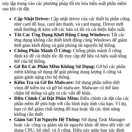
này tập trung vào các phương pháp tối ưu hóa hiệu suất phần mềm
sau khi cài đặt.
Cập Nhật Driver:
Cập nhật driver của các thiết bị phần cứng
như card đồ họa, card âm thanh, và card mạng. Driver mới
nhất thường đi kèm với các bản vá lỗi và cải thiện hiệu suất.
Tắt Các Ứng Dụng Khởi Động Cùng Windows:
Tắt các
ứng dụng không cần thiết khởi động cùng Windows để giảm
thời gian khởi động và giải phóng tài nguyên hệ thống.
Chống Phân Mảnh Ổ Cứng:
Chống phân mảnh ổ cứng
định kỳ để cải thiện tốc độ truy cập dữ liệu và hiệu suất tổng
thể của hệ thống.
Gỡ Bỏ Các Phần Mềm Không Sử Dụng:
Gỡ bỏ các phần
mềm không sử dụng để giải phóng dung lượng ổ cứng và
giảm gánh nặng cho hệ thống.
Kiểm Tra và Gỡ Bỏ Malware:
Sử dụng phần mềm diệt
virus để kiểm tra và gỡ bỏ malware. Malware có thể làm
chậm hệ thống và gây ra các vấn đề khác.
Điều Chỉnh Cài Đặt Phần Mềm:
Điều chỉnh cài đặt của các
phần mềm để phù hợp với cấu hình máy tính của bạn. Ví dụ,
bạn có thể giảm chất lượng đồ họa hoặc tắt các tính năng
không cần thiết.
Giám Sát Tài Nguyên Hệ Thống:
Sử dụng Task Manager
hoặc các công cụ giám sát tài nguyên khác để theo dõi việc sử
dụng CPU, bộ nhớ, và ổ cứng. Điều này giúp bạn xác định