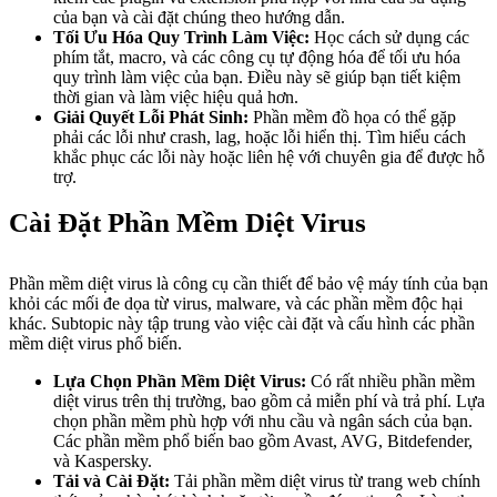
của bạn và cài đặt chúng theo hướng dẫn.
Tối Ưu Hóa Quy Trình Làm Việc:
Học cách sử dụng các
phím tắt, macro, và các công cụ tự động hóa để tối ưu hóa
quy trình làm việc của bạn. Điều này sẽ giúp bạn tiết kiệm
thời gian và làm việc hiệu quả hơn.
Giải Quyết Lỗi Phát Sinh:
Phần mềm đồ họa có thể gặp
phải các lỗi như crash, lag, hoặc lỗi hiển thị. Tìm hiểu cách
khắc phục các lỗi này hoặc liên hệ với chuyên gia để được hỗ
trợ.
Cài Đặt Phần Mềm Diệt Virus
Phần mềm diệt virus là công cụ cần thiết để bảo vệ máy tính của bạn
khỏi các mối đe dọa từ virus, malware, và các phần mềm độc hại
khác. Subtopic này tập trung vào việc cài đặt và cấu hình các phần
mềm diệt virus phổ biến.
Lựa Chọn Phần Mềm Diệt Virus:
Có rất nhiều phần mềm
diệt virus trên thị trường, bao gồm cả miễn phí và trả phí. Lựa
chọn phần mềm phù hợp với nhu cầu và ngân sách của bạn.
Các phần mềm phổ biến bao gồm Avast, AVG, Bitdefender,
và Kaspersky.
Tải và Cài Đặt:
Tải phần mềm diệt virus từ trang web chính