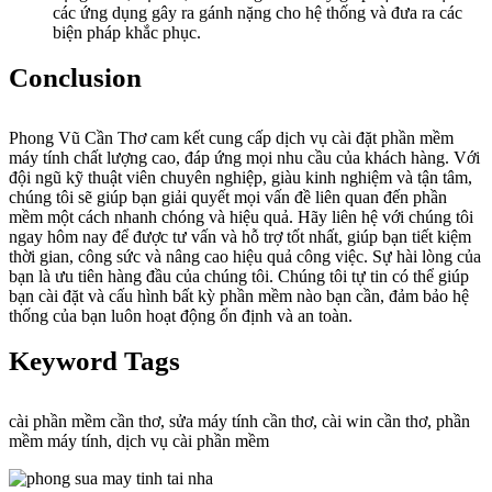
các ứng dụng gây ra gánh nặng cho hệ thống và đưa ra các
biện pháp khắc phục.
Conclusion
Phong Vũ Cần Thơ cam kết cung cấp dịch vụ cài đặt phần mềm
máy tính chất lượng cao, đáp ứng mọi nhu cầu của khách hàng. Với
đội ngũ kỹ thuật viên chuyên nghiệp, giàu kinh nghiệm và tận tâm,
chúng tôi sẽ giúp bạn giải quyết mọi vấn đề liên quan đến phần
mềm một cách nhanh chóng và hiệu quả. Hãy liên hệ với chúng tôi
ngay hôm nay để được tư vấn và hỗ trợ tốt nhất, giúp bạn tiết kiệm
thời gian, công sức và nâng cao hiệu quả công việc. Sự hài lòng của
bạn là ưu tiên hàng đầu của chúng tôi. Chúng tôi tự tin có thể giúp
bạn cài đặt và cấu hình bất kỳ phần mềm nào bạn cần, đảm bảo hệ
thống của bạn luôn hoạt động ổn định và an toàn.
Keyword Tags
cài phần mềm cần thơ, sửa máy tính cần thơ, cài win cần thơ, phần
mềm máy tính, dịch vụ cài phần mềm