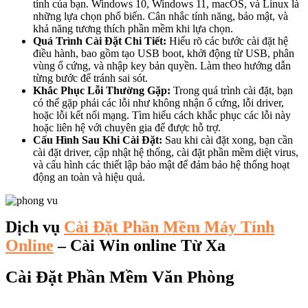
tính của bạn. Windows 10, Windows 11, macOS, và Linux là
những lựa chọn phổ biến. Cân nhắc tính năng, bảo mật, và
khả năng tương thích phần mềm khi lựa chọn.
Quá Trình Cài Đặt Chi Tiết:
Hiểu rõ các bước cài đặt hệ
điều hành, bao gồm tạo USB boot, khởi động từ USB, phân
vùng ổ cứng, và nhập key bản quyền. Làm theo hướng dẫn
từng bước để tránh sai sót.
Khắc Phục Lỗi Thường Gặp:
Trong quá trình cài đặt, bạn
có thể gặp phải các lỗi như không nhận ổ cứng, lỗi driver,
hoặc lỗi kết nối mạng. Tìm hiểu cách khắc phục các lỗi này
hoặc liên hệ với chuyên gia để được hỗ trợ.
Cấu Hình Sau Khi Cài Đặt:
Sau khi cài đặt xong, bạn cần
cài đặt driver, cập nhật hệ thống, cài đặt phần mềm diệt virus,
và cấu hình các thiết lập bảo mật để đảm bảo hệ thống hoạt
động an toàn và hiệu quả.
Dịch vụ
Cài Đặt Phần Mềm Máy Tính
Online
– Cài Win online Từ Xa
Cài Đặt Phần Mềm Văn Phòng