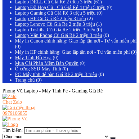
Laptop DELL Cũ Giá Rẻ 2 triệu 3 triệu
(61)
Laptop Đồ Hoạ Cũ - Cũ Giá Rẻ 4 triệu 5 triệu
(0)
Laptop Gaming Cũ Giá Rẻ 3 triệu 5 triệu
(0)
Laptop HP Cũ Giá Rẻ 2 triệu 3 triệu
(2)
Laptop Lenovo Cũ Giá Rẻ 2 triệu 3 triệu
(1)
Laptop Toshiba Cũ Giá Rẻ 2 triệu 3 triệu
(0)
Laptop Văn Phòng Cũ Giá Rẻ 2 triệu 3 triệu
(0)
Máy in Canon chính hãng: Giao lắp tận nơi - Tư vấn miễn phí
(0)
Máy in HP chính hãng: Giao lắp tận nơi - Tư vấn miễn phí
(0)
Máy Tính Đồ Họa
(0)
Mua Cài Phần Mềm Bản Quyền
(0)
Ổ cứng SSD Máy Tính
(0)
PC-Máy tính để bàn Giá Rẻ 2 triệu 3 triệu
(0)
Trang chủ
(0)
Phong Vũ Laptop - Máy Tính Pc - Gaming Giá Rẻ
Chat Zalo
0979106855
Tìm kiếm: