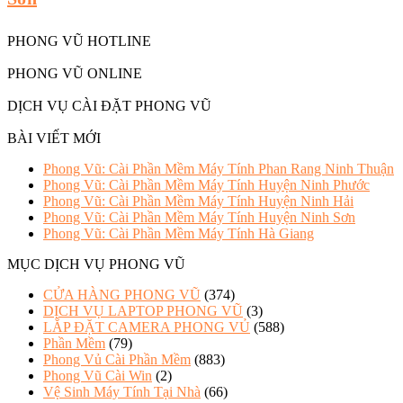
PHONG VŨ HOTLINE
PHONG VŨ ONLINE
DỊCH VỤ CÀI ĐẶT PHONG VŨ
BÀI VIẾT MỚI
Phong Vũ: Cài Phần Mềm Máy Tính Phan Rang Ninh Thuận
Phong Vũ: Cài Phần Mềm Máy Tính Huyện Ninh Phước
Phong Vũ: Cài Phần Mềm Máy Tính Huyện Ninh Hải
Phong Vũ: Cài Phần Mềm Máy Tính Huyện Ninh Sơn
Phong Vũ: Cài Phần Mềm Máy Tính Hà Giang
MỤC DỊCH VỤ PHONG VŨ
CỬA HÀNG PHONG VŨ
(374)
DỊCH VỤ LAPTOP PHONG VŨ
(3)
LẮP ĐẶT CAMERA PHONG VỦ
(588)
Phần Mềm
(79)
Phong Vủ Cài Phần Mềm
(883)
Phong Vũ Cài Win
(2)
Vệ Sinh Máy Tính Tại Nhà
(66)