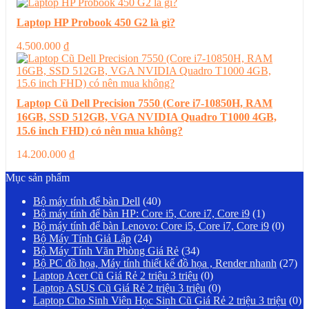
Laptop HP Probook 450 G2 là gì?
4.500.000
₫
Laptop Cũ Dell Precision 7550 (Core i7-10850H, RAM
16GB, SSD 512GB, VGA NVIDIA Quadro T1000 4GB,
15.6 inch FHD) có nên mua không?
14.200.000
₫
Mục sản phẩm
Bộ máy tính để bàn Dell
(40)
Bộ máy tính để bàn HP: Core i5, Core i7, Core i9
(1)
Bộ máy tính để bàn Lenovo: Core i5, Core i7, Core i9
(0)
Bộ Máy Tính Giả Lập
(24)
Bộ Máy Tính Văn Phòng Giá Rẻ
(34)
Bộ PC đồ họa, Máy tính thiết kế đồ họa , Render nhanh
(27)
Laptop Acer Cũ Giá Rẻ 2 triệu 3 triệu
(0)
Laptop ASUS Cũ Giá Rẻ 2 triệu 3 triệu
(0)
Laptop Cho Sinh Viên Học Sinh Cũ Giá Rẻ 2 triệu 3 triệu
(0)