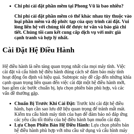
Chi phí cài đặt phần mềm tại Phong Vũ là bao nhiêu?
Chi phí cài đặt phần mềm có thể khác nhau tùy thuộc vào
loại phần mềm và độ phức tạp của quy trình cài đặt. Vui
lòng liên hệ với chúng tôi để được tư vấn và báo giá chi
tiết. Chúng tôi cam kết cung cấp dịch vụ với mức giá
cạnh tranh và hợp lý nhất.
Cài Đặt Hệ Điều Hành
Hệ điều hành là nền tảng quan trọng nhất của mọi máy tính. Việc
cài đặt và cấu hình hệ điều hành đúng cách sẽ đảm bảo máy tính
hoạt động ổn định và hiệu quả. Subtopic này đề cập đến những khía
cạnh quan trọng liên quan đến việc cài đặt một hệ điều hành mới,
bao gồm các bước chuẩn bị, lựa chọn phiên bản phù hợp, và các
vấn đề thường gặp.
Chuẩn Bị Trước Khi Cài Đặt:
Trước khi cài đặt hệ điều
hành, bạn cần sao lưu dữ liệu quan trọng để tránh mất mát.
Kiểm tra cấu hình máy tính của bạn để đảm bảo nó đáp ứng
các yêu cầu tối thiểu của hệ điều hành bạn muốn cài đặt.
Lựa Chọn Phiên Bản Hệ Điều Hành:
Lựa chọn phiên bản
hệ điều hành phù hợp với nhu cầu sử dụng và cấu hình máy