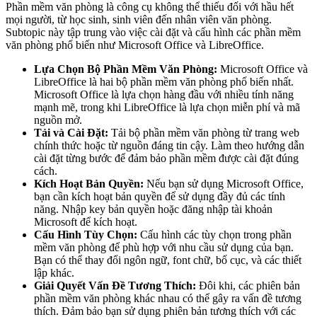
Phần mềm văn phòng là công cụ không thể thiếu đối với hầu hết
mọi người, từ học sinh, sinh viên đến nhân viên văn phòng.
Subtopic này tập trung vào việc cài đặt và cấu hình các phần mềm
văn phòng phổ biến như Microsoft Office và LibreOffice.
Lựa Chọn Bộ Phần Mềm Văn Phòng:
Microsoft Office và
LibreOffice là hai bộ phần mềm văn phòng phổ biến nhất.
Microsoft Office là lựa chọn hàng đầu với nhiều tính năng
mạnh mẽ, trong khi LibreOffice là lựa chọn miễn phí và mã
nguồn mở.
Tải và Cài Đặt:
Tải bộ phần mềm văn phòng từ trang web
chính thức hoặc từ nguồn đáng tin cậy. Làm theo hướng dẫn
cài đặt từng bước để đảm bảo phần mềm được cài đặt đúng
cách.
Kích Hoạt Bản Quyền:
Nếu bạn sử dụng Microsoft Office,
bạn cần kích hoạt bản quyền để sử dụng đầy đủ các tính
năng. Nhập key bản quyền hoặc đăng nhập tài khoản
Microsoft để kích hoạt.
Cấu Hình Tùy Chọn:
Cấu hình các tùy chọn trong phần
mềm văn phòng để phù hợp với nhu cầu sử dụng của bạn.
Bạn có thể thay đổi ngôn ngữ, font chữ, bố cục, và các thiết
lập khác.
Giải Quyết Vấn Đề Tương Thích:
Đôi khi, các phiên bản
phần mềm văn phòng khác nhau có thể gây ra vấn đề tương
thích. Đảm bảo bạn sử dụng phiên bản tương thích với các