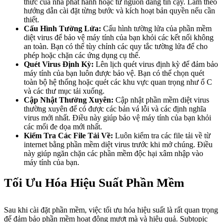
thức của nhà phát hành hoặc từ nguồn đáng tin cậy. Làm theo
hướng dẫn cài đặt từng bước và kích hoạt bản quyền nếu cần
thiết.
Cấu Hình Tường Lửa:
Cấu hình tường lửa của phần mềm
diệt virus để bảo vệ máy tính của bạn khỏi các kết nối không
an toàn. Bạn có thể tùy chỉnh các quy tắc tường lửa để cho
phép hoặc chặn các ứng dụng cụ thể.
Quét Virus Định Kỳ:
Lên lịch quét virus định kỳ để đảm bảo
máy tính của bạn luôn được bảo vệ. Bạn có thể chọn quét
toàn bộ hệ thống hoặc quét các khu vực quan trọng như ổ C
và các thư mục tải xuống.
Cập Nhật Thường Xuyên:
Cập nhật phần mềm diệt virus
thường xuyên để có được các bản vá lỗi và các định nghĩa
virus mới nhất. Điều này giúp bảo vệ máy tính của bạn khỏi
các mối đe dọa mới nhất.
Kiểm Tra Các File Tải Về:
Luôn kiểm tra các file tải về từ
internet bằng phần mềm diệt virus trước khi mở chúng. Điều
này giúp ngăn chặn các phần mềm độc hại xâm nhập vào
máy tính của bạn.
Tối Ưu Hóa Hiệu Suất Phần Mềm
Sau khi cài đặt phần mềm, việc tối ưu hóa hiệu suất là rất quan trọng
để đảm bảo phần mềm hoạt động mượt mà và hiệu quả. Subtopic