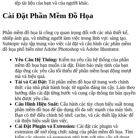
tệp tài liệu của bạn và của người khác.
Cài Đặt Phần Mềm Đồ Họa
Phần mềm đồ họa là công cụ quan trọng đối với các nhà thiết kế,
nhiếp ảnh gia, và những người làm việc trong lĩnh vực sáng tạo.
Subtopic này tập trung vào việc cài đặt và cấu hình các phần mềm
đồ họa phổ biến như Adobe Photoshop và Adobe Illustrator.
Yêu Cầu Hệ Thống:
Kiểm tra yêu cầu hệ thống của phần
mềm đồ họa bạn muốn cài đặt. Đảm bảo máy tính của bạn
đáp ứng các yêu cầu tối thiểu để phần mềm hoạt động mượt
mà và hiệu quả.
Tải và Cài Đặt:
Tải phần mềm đồ họa từ trang web chính
thức của nhà phát hành hoặc từ nguồn đáng tin cậy. Làm theo
hướng dẫn cài đặt từng bước và cung cấp thông tin bản quyền
khi được yêu cầu.
Cấu Hình Hiệu Suất:
Cấu hình các tùy chọn hiệu suất trong
phần mềm đồ họa để tận dụng tối đa sức mạnh của máy tính.
Bạn có thể điều chỉnh bộ nhớ, cache, và các thiết lập khác để
cải thiện hiệu suất làm việc.
Cài Đặt Plugin và Extension:
Cài đặt các plugin và
extension để mở rộng chức năng của phần mềm đồ họa. Tìm
kiếm các plugin và extension phù hợp với nhu cầu sử dụng