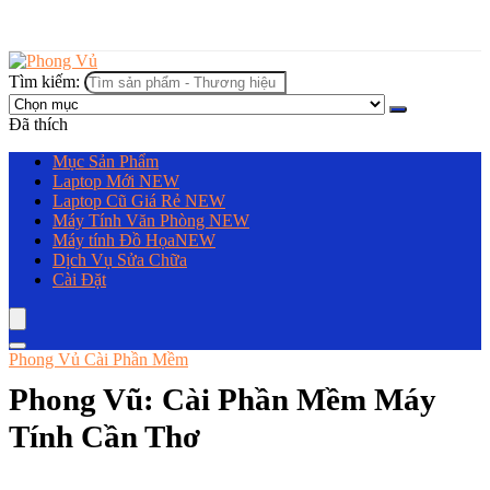
Tìm kiếm:
Đã thích
Mục Sản Phẩm
Laptop Mới
NEW
Laptop Cũ Giá Rẻ
NEW
Máy Tính Văn Phòng
NEW
Máy tính Đồ Họa
NEW
Dịch Vụ Sửa Chữa
Cài Đặt
Phong Vủ Cài Phần Mềm
Phong Vũ: Cài Phần Mềm Máy
Tính Cần Thơ